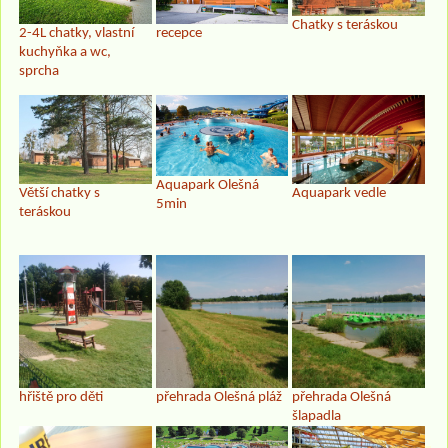
Chatky s teráskou
2-4L chatky, vlastní
recepce
kuchyňka a wc,
sprcha
Aquapark Olešná
Větší chatky s
Aquapark vedle
5min
teráskou
hřiště pro děti
přehrada Olešná pláž
přehrada Olešná
šlapadla