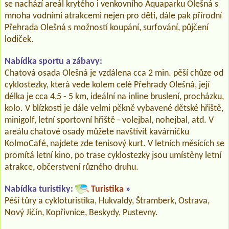
se nachází areál krytého i venkovního Aquaparku Olešná s
mnoha vodními atrakcemi nejen pro děti, dále pak přírodní
Přehrada Olešná s možností koupání, surfování, půjčení
lodiček.
Nabídka sportu a zábavy:
Chatová osada Olešná je vzdálena cca 2 min. pěší chůze od
cyklostezky, která vede kolem celé Přehrady Olešná, její
délka je cca 4,5 - 5 km, ideální na inline bruslení, procházku,
kolo. V blízkosti je dále velmi pěkně vybavené dětské hřiště,
minigolf, letní sportovní hřiště - volejbal, nohejbal, atd. V
areálu chatové osady můžete navštívit kavárničku
KolmoCafé, najdete zde tenisový kurt. V letních měsících se
promítá letní kino, po trase cyklostezky jsou umístěny letní
atrakce, občerstvení různého druhu.
Nabídka turistiky:
Turistika
»
Pěší tůry a cykloturistika, Hukvaldy, Štramberk, Ostrava,
Nový Jičín, Kopřivnice, Beskydy, Pustevny.