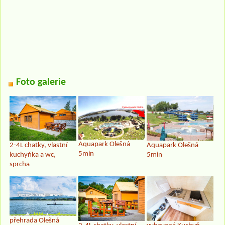
Foto galerie
Aquapark Olešná
Aquapark Olešná
2-4L chatky, vlastní
5min
5min
kuchyňka a wc,
sprcha
přehrada Olešná