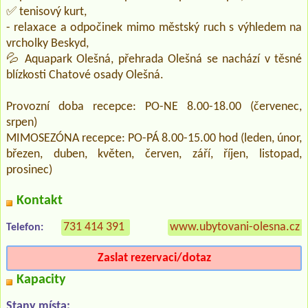
✅ tenisový kurt,
- relaxace a odpočinek mimo městský ruch s výhledem na
vrcholky Beskyd,
💦 Aquapark Olešná, přehrada Olešná se nachází v těsné
blízkosti Chatové osady Olešná.
Provozní doba recepce: PO-NE 8.00-18.00 (červenec,
srpen)
MIMOSEZÓNA recepce: PO-PÁ 8.00-15.00 hod (leden, únor,
březen, duben, květen, červen, září, říjen, listopad,
prosinec)
Kontakt
731 414 391
www.ubytovani-olesna.cz
Telefon:
Zaslat rezervaci/dotaz
Kapacity
Stany místa: