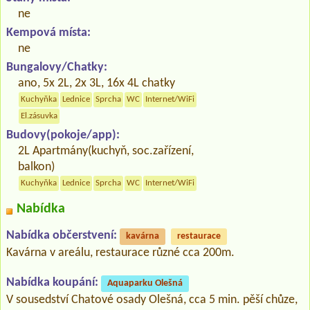
ne
Kempová místa:
ne
Bungalovy/Chatky:
ano, 5x 2L, 2x 3L, 16x 4L chatky
Kuchyňka
Lednice
Sprcha
WC
Internet/WiFi
El.zásuvka
Budovy(pokoje/app):
2L Apartmány(kuchyň, soc.zařízení,
balkon)
Kuchyňka
Lednice
Sprcha
WC
Internet/WiFi
Nabídka
Nabídka občerstvení:
kavárna
restaurace
Kavárna v areálu, restaurace různé cca 200m.
Nabídka koupání:
Aquaparku Olešná
V sousedství Chatové osady Olešná, cca 5 min. pěší chůze,