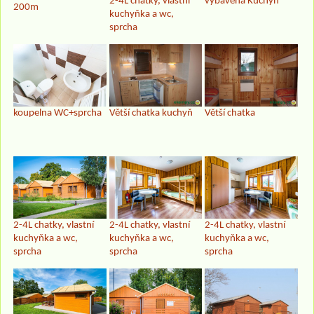
2-4L chatky, vlastní
vybavená Kuchyň
200m
kuchyňka a wc,
sprcha
Větší chatka kuchyň
Větší chatka
koupelna WC+sprcha
2-4L chatky, vlastní
2-4L chatky, vlastní
2-4L chatky, vlastní
kuchyňka a wc,
kuchyňka a wc,
kuchyňka a wc,
sprcha
sprcha
sprcha