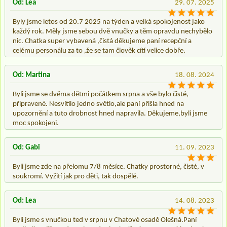
Od: Lea
29. 07. 2025
Byly jsme letos od 20.7 2025 na týden a velká spokojenost jako
každý rok. Měly jsme sebou dvě vnučky a těm opravdu nechybělo
nic. Chatka super vybavená ,čistá děkujeme paní recepční a
celému personálu za to ,že se tam člověk cítí velice dobře.
Od: Martina
18. 08. 2024
Byli jsme se dvěma dětmi počátkem srpna a vše bylo čisté,
připravené. Nesvítilo jedno světlo,ale paní přišla hned na
upozornění a tuto drobnost hned napravila. Děkujeme,byli jsme
moc spokojeni.
Od: Gabi
11. 09. 2023
Byli jsme zde na přelomu 7/8 měsíce. Chatky prostorné, čisté, v
soukromí. Vyžití jak pro děti, tak dospělé.
Od: Lea
14. 08. 2023
Byli jsme s vnučkou ted v srpnu v Chatové osadě Olešná.Paní