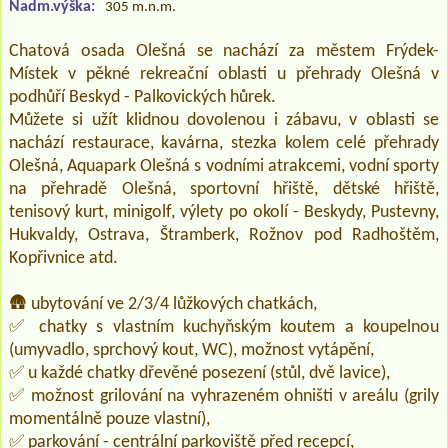
Nadm.výška:
305 m.n.m.
Chatová osada Olešná se nachází za městem Frýdek-
Místek v pěkné rekreační oblasti u přehrady Olešná v
podhůří Beskyd - Palkovických hůrek.
Můžete si užít klidnou dovolenou i zábavu, v oblasti se
nachází restaurace, kavárna, stezka kolem celé přehrady
Olešná, Aquapark Olešná s vodními atrakcemi, vodní sporty
na přehradě Olešná, sportovní hřiště, dětské hřiště,
tenisový kurt, minigolf, výlety po okolí - Beskydy, Pustevny,
Hukvaldy, Ostrava, Štramberk, Rožnov pod Radhoštěm,
Kopřivnice atd.
🛖 ubytování ve 2/3/4 lůžkových chatkách,
✅ chatky s vlastním kuchyňským koutem a koupelnou
(umyvadlo, sprchový kout, WC), možnost vytápění,
✅ u každé chatky dřevěné posezení (stůl, dvě lavice),
✅ možnost grilování na vyhrazeném ohništi v areálu (grily
momentálně pouze vlastní),
✅ parkování - centrální parkoviště před recepcí,