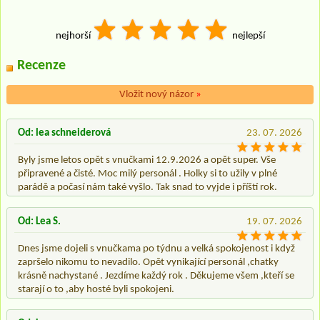
nejhorší
nejlepší
Recenze
Vložit nový názor
»
Od: lea schneiderová
23. 07. 2026
Byly jsme letos opět s vnučkami 12.9.2026 a opět super. Vše
připravené a čisté. Moc milý personál . Holky si to užily v plné
parádě a počasí nám také vyšlo. Tak snad to vyjde i příští rok.
Od: Lea S.
19. 07. 2026
Dnes jsme dojeli s vnučkama po týdnu a velká spokojenost i když
zapršelo nikomu to nevadilo. Opět vynikající personál ,chatky
krásně nachystané . Jezdíme každý rok . Děkujeme všem ,kteří se
starají o to ,aby hosté byli spokojeni.