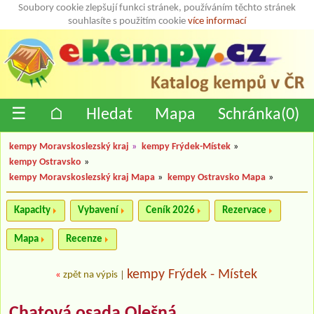
Soubory cookie zlepšují funkci stránek, používáním těchto stránek
souhlasíte s použitím cookie
více informací
☰
⌂
Hledat
Mapa
Schránka(
0
)
kempy Moravskoslezský kraj
»
kempy Frýdek-Místek
»
kempy Ostravsko
»
kempy Moravskoslezský kraj Mapa
»
kempy Ostravsko Mapa
»
Kapacity
Vybavení
Ceník 2026
Rezervace
Mapa
Recenze
kempy Frýdek - Místek
«
zpět na výpis
|
Chatová osada Olešná