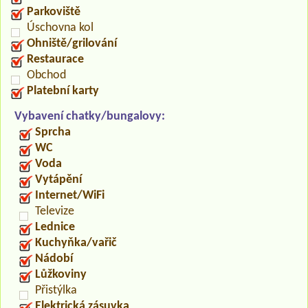
Parkoviště
Úschovna kol
Ohniště/grilování
Restaurace
Obchod
Platební karty
Vybavení chatky/bungalovy:
Sprcha
WC
Voda
Vytápění
Internet/WiFi
Televize
Lednice
Kuchyňka/vařič
Nádobí
Lůžkoviny
Přistýlka
Elektrická zásuvka