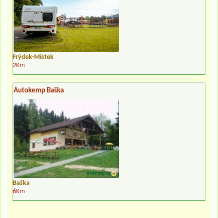
Frýdek-Místek
2Km
Autokemp Baška
Baška
6Km