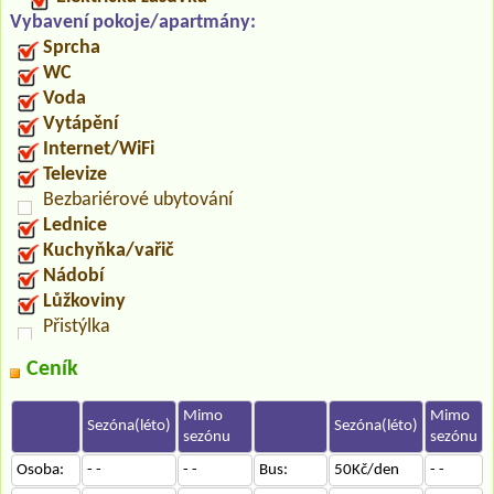
Vybavení pokoje/apartmány:
Sprcha
WC
Voda
Vytápění
Internet/WiFi
Televize
Bezbariérové ubytování
Lednice
Kuchyňka/vařič
Nádobí
Lůžkoviny
Přistýlka
Ceník
Mimo
Mimo
Sezóna(léto)
Sezóna(léto)
sezónu
sezónu
Osoba:
- -
- -
Bus:
50Kč/den
- -