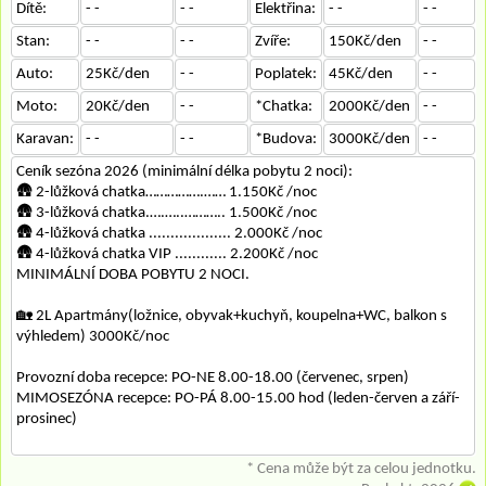
Dítě:
- -
- -
Elektřina:
- -
- -
Stan:
- -
- -
Zvíře:
150Kč/den
- -
Auto:
25Kč/den
- -
Poplatek:
45Kč/den
- -
Moto:
20Kč/den
- -
*Chatka:
2000Kč/den
- -
Karavan:
- -
- -
*Budova:
3000Kč/den
- -
Ceník sezóna 2026 (minimální délka pobytu 2 noci):
🛖 2-lůžková chatka…………….…… 1.150Kč /noc
🛖 3-lůžková chatka.….…..……….. 1.500Kč /noc
🛖 4-lůžková chatka ................... 2.000Kč /noc
🛖 4-lůžková chatka VIP ............ 2.200Kč /noc
MINIMÁLNÍ DOBA POBYTU 2 NOCI.
🏡 2L Apartmány(ložnice, obyvak+kuchyň, koupelna+WC, balkon s
výhledem) 3000Kč/noc
Provozní doba recepce: PO-NE 8.00-18.00 (červenec, srpen)
MIMOSEZÓNA recepce: PO-PÁ 8.00-15.00 hod (leden-červen a září-
prosinec)
* Cena může být za celou jednotku.