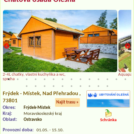
2-4L chatky, vlastní kuchyňka a wc,
Aquapar
sprcha
Frýdek - Místek
, Nad Přehradou ,
73801
Najít trasu »
Okres:
Frýdek-Místek
Kraj:
Moravskoslezský kraj
Oblast:
Ostravsko
Schránka
Provozní doba:
01.05. - 15.10.