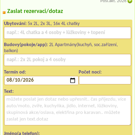
Posl.akt. 2026
Zaslat rezervaci/dotaz
Ubytování:
5x 2L, 2x 3L, 16x 4L chatky
Budovy(pokoje/app):
2L Apartmány(kuchyň, soc.zařízení,
balkon)
Termín od:
Počet nocí:
Text:
Jméno(a telefon):