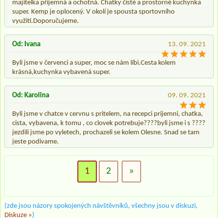
majitelka příjemná a ochotná. Chatky čisté a prostorné kuchynka
super. Kemp je oplocený. V okolí je spousta sportovního
využití.Doporučujeme.
Od: Ivana
13. 09. 2021
Byli jsme v červenci a super, moc se nám líbi.Cesta kolem
krásná,kuchynka vybavená super.
Od: Karolina
09. 09. 2021
Byli jsme v chatce v cervnu s pritelem, na recepci prijemni, chatka,
cista, vybavena, k tomu , co clovek potrebuje????byli jsme i s ????
jezdili jsme po vyletech, prochazeli se kolem Olesne. Snad se tam
jeste podivame.
1
2
»
(zde jsou názory spokojených návštěvníků, všechny jsou v diskuzi,
Diskuze »
)