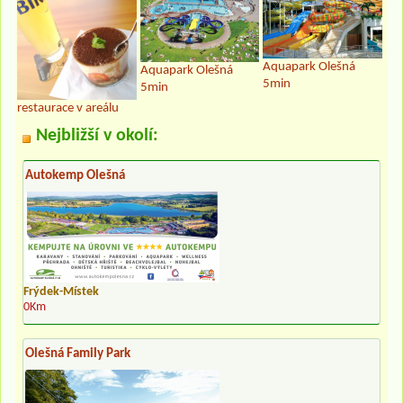
Aquapark Olešná
Aquapark Olešná
5min
5min
restaurace v areálu
Nejbližší v okolí:
Autokemp Olešná
Frýdek-Místek
0Km
Olešná Family Park