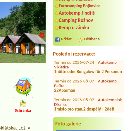
Eurocamping Bojkovice
Autokemp Jindřiš
Camping Rožnov
Termín od 2026-08-05 |
Srubový
kemp Rozkoš
Kemp u zámku
Termín od 2026-07-31 |
Autokemp
Přidat
Oblíbené
Apollo
Chatka se soc. zařízením
Poslední rezervace:
Termín od 2026-07-24 |
Autokemp
Vikletice
1hütte oder Bungalow für 2 Personen
Termín od 2026-08-07 |
Autokemp
Baška
22Aparman
Termín od 2026-08-07 |
Autokempink
Dřenice
1misto pro stan,2 dospělý + 2deti
Schránka
Termín od 2026-08-04 |
Autokemp
Bílina Kyselka
Chatka 2 luzka
Foto galerie
klátska. Leží v
Termín od 2026-08-18 |
Eurocamp