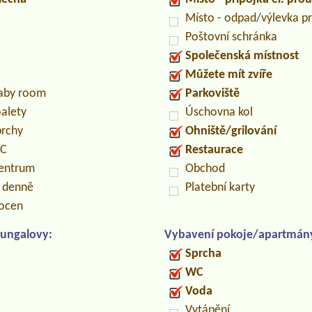
Místo - odpad/výlevka 
Poštovní schránka
Společenská místnost
Můžete mít zvíře
baby room
Parkoviště
oalety
Úschovna kol
prchy
Ohniště/grilování
PC
Restaurace
centrum
Obchod
n denně
Platební karty
locen
ungalovy:
Vybavení pokoje/apartmán
Sprcha
WC
Voda
Vytápění