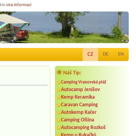
okie
více informací
CZ
DE
EN
🌞 Náš Tip:
Camping Vranovská pláž
Autocamp Jenišov
Kemp Keramika
Caravan Camping
Autokemp Kačer
Camping Olšina
Autocamping Rozkoš
Kemp u Kukačků