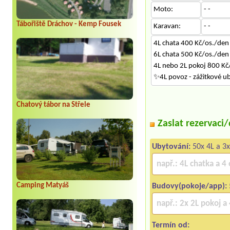
Moto:
- -
Tábořiště Dráchov - Kemp Fousek
Karavan:
- -
4L chata 400 Kč/os./den
6L chata 500 Kč/os./den
4L nebo 2L pokoj 800 Kč
✨4L povoz - zážitkové ub
Chatový tábor na Střele
Zaslat rezervaci
Ubytování:
50x 4L a 3x
Camping Matyáš
Budovy(pokoje/app):
Termín od: