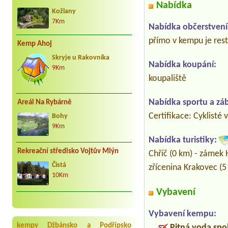
Nabídka
Kožlany
7Km
Nabídka občerstvení
přímo v kempu je res
Kemp Ahoj
Skryje u Rakovníka
Nabídka koupání:
9Km
koupaliště
Nabídka sportu a zá
Areál Na Rybárně
Certifikace: Cyklisté v
Bohy
9Km
Nabídka turistiky:
Rekreační středisko Vojtův Mlýn
Chříč (0 km) - zámek 
Čistá
zřícenina Krakovec (5
10Km
Vybavení
Vybavení kempu:
kempy Džbánsko a Podřípsko
Pitná voda spo