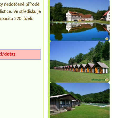
Běšiny
ky nedotčené přírodě
4L chata + 2 osoby + 2 psi
stice. Ve středisku je
Termín od 2026-08-08 |
Autokemp
apacita 220 lůžek.
Komorník
2 místa pro karavany u vody, el.
přípojky, 4x dospělí, 3x dítě a 1x pes
Termín od 2026-07-31 |
Chatová
osada Olešná
2l2l
Termín od 2026-08-06 |
Chatky
ci/dotaz
Máchovo Jezero