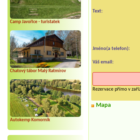
Text:
Camp Javořice - turistatek
Jméno(a telefon):
Váš email:
Chatový tábor Malý Ratmírov
Rezervace přímo v zaříz
Mapa
Autokemp Komorník