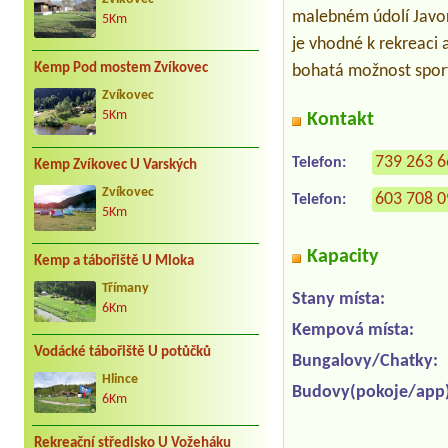
malebném údolí Javor
5Km
je vhodné k rekreaci 
Kemp Pod mostem Zvíkovec
bohatá možnost sporto
Zvíkovec
5Km
Kontakt
739 263 
Telefon:
Kemp Zvíkovec U Varských
Zvíkovec
603 708 
Telefon:
5Km
Kapacity
Kemp a tábořiště U Mloka
Třímany
Stany místa:
6Km
Kempová místa:
Vodácké tábořiště U potůčků
Bungalovy/Chatky:
Hlince
Budovy(pokoje/app)
6Km
Rekreační středisko U Vožeháku