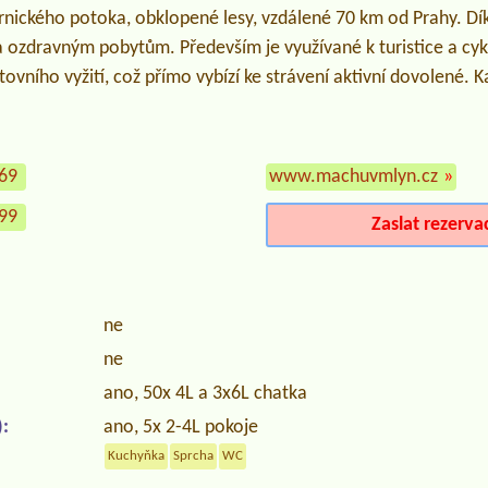
nického potoka, obklopené lesy, vzdálené 70 km od Prahy. Dí
a ozdravným pobytům. Především je využívané k turistice a cykli
vního vyžití, což přímo vybízí ke strávení aktivní dovolené. K
669
www.machuvmlyn.cz
»
099
Zaslat rezerva
ne
ne
ano, 50x 4L a 3x6L chatka
:
ano, 5x 2-4L pokoje
Kuchyňka
Sprcha
WC