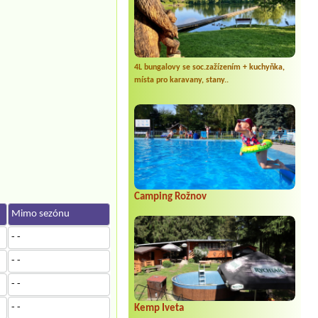
4L bungalovy se soc.zažízením + kuchyňka,
místa pro karavany, stany..
Camping Rožnov
Mimo sezónu
- -
- -
- -
- -
Kemp Iveta