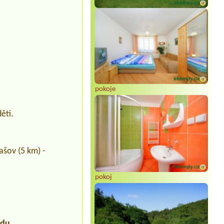
pokoje
děti.
ašov (5 km) -
pokoj
udu