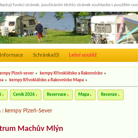
lepšují funkci stránek, používáním těchto stránek souhlasíte s použitím co
Informace
Schránka(
0
)
Letní soutěž
empy Plzeň-sever
»
kempy Křivoklátsko a Rakovnicko
»
pa
»
kempy Křivoklátsko a Rakovnicko Mapa
»
í
Ceník 2026
Rezervace
Mapa
Recenze
kempy Plzeň-Sever
s
|
ntrum Machův Mlýn