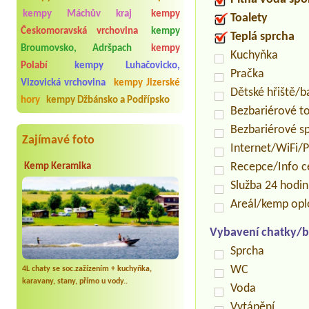
kempy Máchův kraj
kempy
Toalety
Českomoravská vrchovina
kempy
Teplá sprcha
Broumovsko, Adršpach
kempy
Kuchyňka
Polabí
kempy Luhačovicko,
Pračka
Vizovická vrchovina
kempy Jizerské
Dětské hřiště/
hory
kempy Džbánsko a Podřípsko
Bezbariérové t
Bezbariérové s
Zajímavé foto
Internet/WiFi/
Recepce/Info 
Kemp Keramika
Služba 24 hodi
Areál/kemp op
Vybavení chatky/b
Sprcha
WC
4L chaty se soc.zažízením + kuchyňka,
karavany, stany, přímo u vody..
Voda
Vytápění