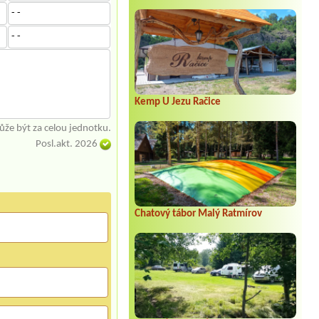
- -
- -
Kemp U Jezu Račice
že být za celou jednotku.
Posl.akt. 2026
Chatový tábor Malý Ratmírov