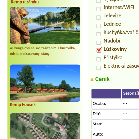
Kemp u zámku
Internet/WiFi
Televize
Lednice
Kuchyňka/vařič
Nádobí
4L bungalovy se soc.zažízením + kuchyňka,
Lůžkoviny
místa pro karavany, stany..
Přistýlka
Elektrická zásu
Ceník
Sezóna(l
Osoba:
- -
Kemp Fousek
Dítě:
- -
Stan:
- -
Auto:
- -