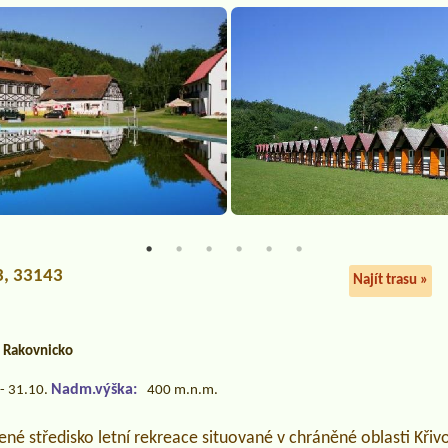
 3, 33143
Najít trasu »
a Rakovnicko
Nadm.výška:
- 31.10.
400 m.n.m.
né středisko letní rekreace situované v chráněné oblasti Křivo