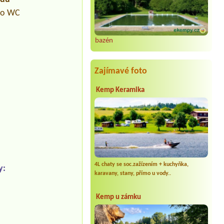
pro WC
bazén
Zajímavé foto
Kemp Keramika
4L chaty se soc.zažízením + kuchyňka,
y:
karavany, stany, přímo u vody..
Kemp u zámku