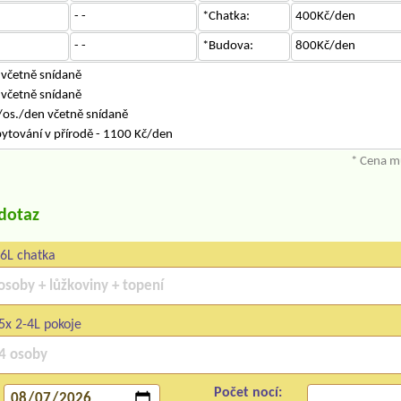
- -
*Chatka:
400Kč/den
- -
*Budova:
800Kč/den
 včetně snídaně
 včetně snídaně
/os./den včetně snídaně
ytování v přírodě - 1100 Kč/den
* Cena mů
/dotaz
6L chatka
5x 2-4L pokoje
Počet nocí: