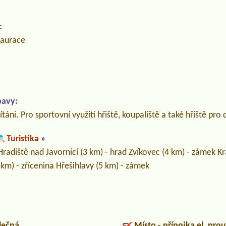
:
taurace
bavy:
ítáni. Pro sportovní využití hřiště, koupaliště a také hřiště pro 
Turistika
»
Hradiště nad Javornicí (3 km) - hrad Zvíkovec (4 km) - zámek Kr
 km) - zřícenina Hřešihlavy (5 km) - zámek
lečná
Místo - přípojka el. pro