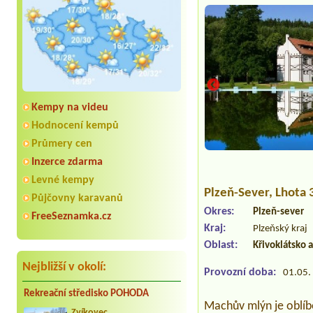
Kempy na videu
Hodnocení kempů
Průmery cen
Inzerce zdarma
Levné kempy
Plzeň-Sever
, Lhota
Půjčovny karavanů
Okres:
Plzeň-sever
FreeSeznamka.cz
Kraj:
Plzeňský kraj
Oblast:
Křivoklátsko 
Nejbližší v okolí:
Provozní doba:
01.05. 
Rekreační středisko POHODA
Machův mlýn je oblíbe
Zvíkovec