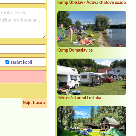
Kemp Úbislav - Ádova chatová osada
Kemp Domaslavice
zaslat kopii
Rekreační areál Losinka
Najít trasu »