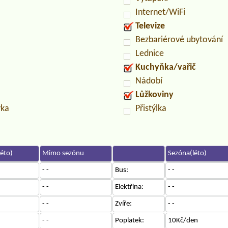
Internet/WiFi
Televize
Bezbariérové ubytování
Lednice
Kuchyňka/vařič
Nádobí
Lůžkoviny
vka
Přistýlka
éto)
Mimo sezónu
Sezóna(léto)
- -
Bus:
- -
- -
Elektřina:
- -
- -
Zvíře:
- -
- -
Poplatek:
10Kč/den