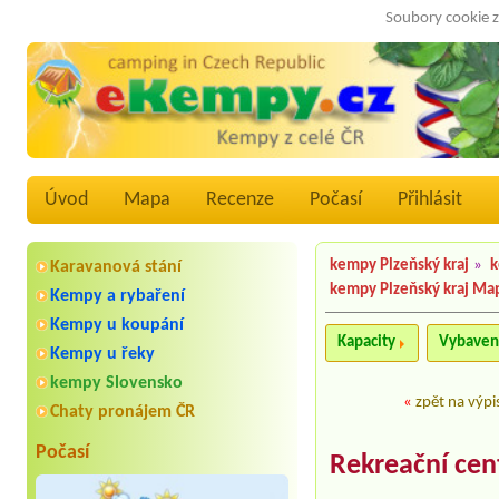
Soubory cookie z
Úvod
Mapa
Recenze
Počasí
Přihlásit
kempy Plzeňský kraj
»
k
Karavanová stání
kempy Plzeňský kraj Ma
Kempy a rybaření
Kempy u koupání
Kapacity
Vybaven
Kempy u řeky
kempy Slovensko
«
zpět na výpi
Chaty pronájem ČR
Počasí
Rekreační ce