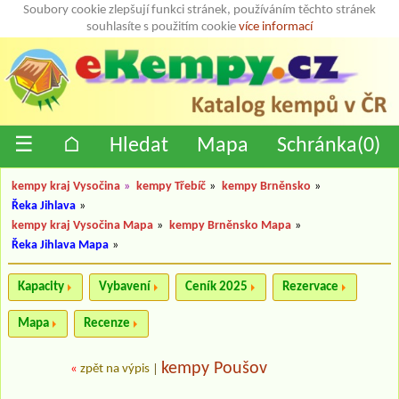
Soubory cookie zlepšují funkci stránek, používáním těchto stránek
souhlasíte s použitím cookie
více informací
☰
⌂
Hledat
Mapa
Schránka(
0
)
kempy kraj Vysočina
»
kempy Třebíč
»
kempy Brněnsko
»
Řeka Jihlava
»
kempy kraj Vysočina Mapa
»
kempy Brněnsko Mapa
»
Řeka Jihlava Mapa
»
Kapacity
Vybavení
Ceník 2025
Rezervace
Mapa
Recenze
kempy Poušov
«
zpět na výpis
|