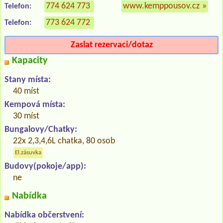
774 624 773
www.kemppousov.cz
»
Telefon:
773 624 772
Telefon:
Zaslat rezervaci/dotaz
Kapacity
Stany místa:
40 míst
Kempová místa:
30 míst
Bungalovy/Chatky:
22x 2,3,4,6L chatka, 80 osob
El.zásuvka
Budovy(pokoje/app):
ne
Nabídka
Nabídka občerstvení: