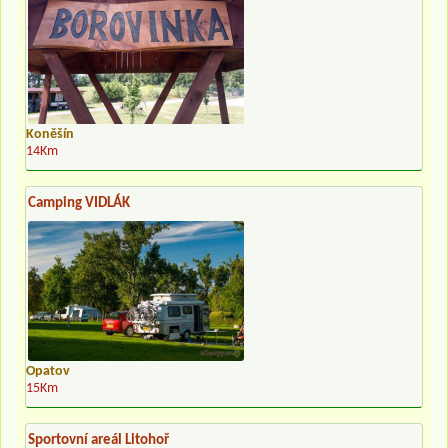
Koněšín
14Km
Camping VIDLÁK
Opatov
15Km
Sportovní areál Litohoř