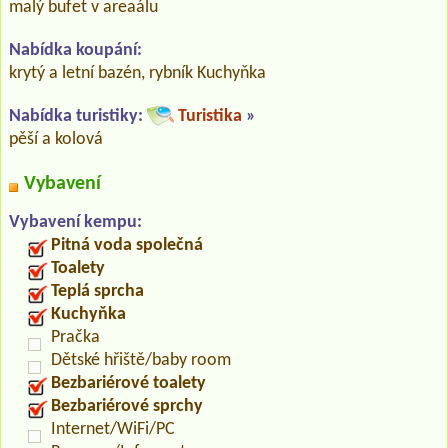
malý bufet v areaálu
Nabídka koupání:
krytý a letní bazén, rybník Kuchyňka
Nabídka turistiky:
Turistika
»
pěší a kolová
Vybavení
Vybavení kempu:
Pitná voda společná
Toalety
Teplá sprcha
Kuchyňka
Pračka
Dětské hřiště/baby room
Bezbariérové toalety
Bezbariérové sprchy
Internet/WiFi/PC