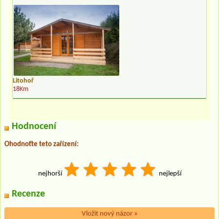
Litohoř
18Km
Hodnocení
Ohodnoťte teto zařízení:
nejhorší
nejlepší
Recenze
Vložit nový názor
»