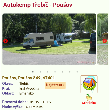
Autokemp Třebíč - Poušov
Poušov
, Poušov 849, 67401
Okres:
Třebíč
Najít trasu »
Kraj:
kraj Vysočina
Oblast:
Brněnsko
Provozní doba:
01.06. - 15.09.
Schránka
Nadm.výška:
400 m.n.m.