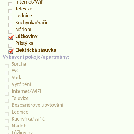
Internet/WiFi
Televize
Lednice
Kuchyňka/vařič
Nádobí
Lůžkoviny
Přistýlka
Elektrická zásuvka
Vybavení pokoje/apartmány:
Sprcha
WC
Voda
Vytápění
Internet/WiFi
Televize
Bezbariérové ubytování
Lednice
Kuchyňka/vařič
Nádobí
Lůžkoviny