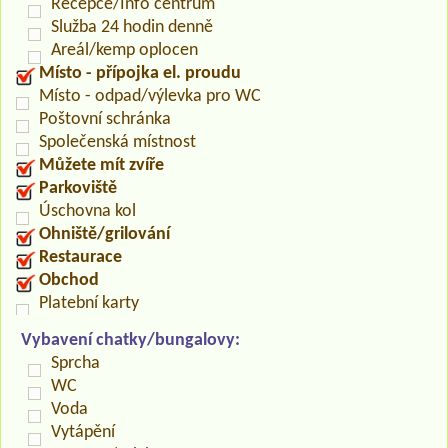
Recepce/Info centrum
Služba 24 hodin denně
Areál/kemp oplocen
Místo - přípojka el. proudu
Místo - odpad/výlevka pro WC
Poštovní schránka
Společenská místnost
Můžete mít zvíře
Parkoviště
Úschovna kol
Ohniště/grilování
Restaurace
Obchod
Platební karty
Vybavení chatky/bungalovy:
Sprcha
WC
Voda
Vytápění