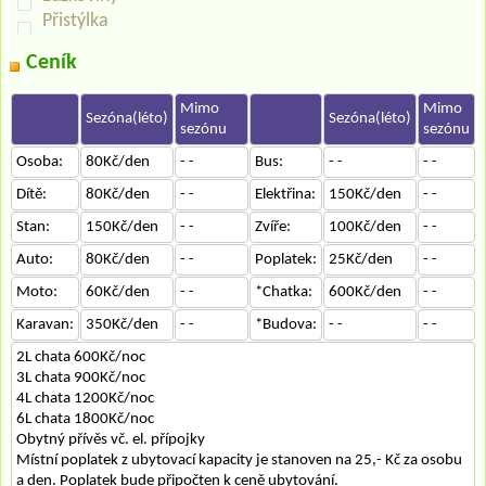
Přistýlka
Ceník
Mimo
Mimo
Sezóna(léto)
Sezóna(léto)
sezónu
sezónu
Osoba:
80Kč/den
- -
Bus:
- -
- -
Dítě:
80Kč/den
- -
Elektřina:
150Kč/den
- -
Stan:
150Kč/den
- -
Zvíře:
100Kč/den
- -
Auto:
80Kč/den
- -
Poplatek:
25Kč/den
- -
Moto:
60Kč/den
- -
*Chatka:
600Kč/den
- -
Karavan:
350Kč/den
- -
*Budova:
- -
- -
2L chata 600Kč/noc
3L chata 900Kč/noc
4L chata 1200Kč/noc
6L chata 1800Kč/noc
Obytný přívěs vč. el. přípojky
Místní poplatek z ubytovací kapacity je stanoven na 25,- Kč za osobu
a den. Poplatek bude připočten k ceně ubytování.