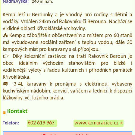
Nadm.výška:
240 m.n.m.
Kemp leží u Berounky a je vhodný pro rodiny s dětmi a
vodáky. Vzdálen 24km od Rakovníku či Berouna. Nachází se
v klidné oblasti Křivoklátské vrchoviny.
⛺ Kemp a tábořiště s občerstvením a místem pro 60 stanů
má vybudované sociální zařízení s teplou vodou, dále 30
kempových míst pro karavany s el.přípojkou.
👉 Díky železniční zastávce na trati Rakovník Beroun je
obec ideálním výchozím stanovištěm pro blízké i
vzdálenější výlety s řadou kulturních i přírodních památek
Křivoklátska.
🚐 3-4L karavany k pronájmu s elektřinou, vybaveny
kuchyňským nádobím, konvicí, vařičem a lednici, k dispozici
lůžkoviny, vč. ložního prádla.
Kontakt
602 619 967
www.kempracice.cz
»
Telefon: