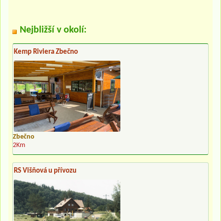
Nejbližší v okolí:
Kemp Riviera Zbečno
Zbečno
2Km
RS Višňová u přívozu