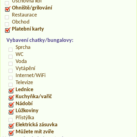
Úschovna kol
Ohniště/grilování
Restaurace
Obchod
Platební karty
Vybavení chatky/bungalovy:
Sprcha
WC
Voda
Vytápění
Internet/WiFi
Televize
Lednice
Kuchyňka/vařič
Nádobí
Lůžkoviny
Přistýlka
Elektrická zásuvka
Můžete mít zvíře