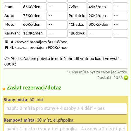
Stan:
65Kč/den
- -
Zvíře:
45Kč/den
- -
Auto:
75Kč/den
- -
Poplatek:
20Kč/den
- -
Moto:
60Kč/den
- -
*Chatka:
800Kč/den
- -
Karavan:
110Kč/den
- -
*Budova:
- -
- -
🚐 3L karavan pronájem 800Kč/noc
🚐 4L karavan pronájem 900Kč/noc
👉 Před začátkem pobytu je nutné uhradit vratnou kauci ve výši 1
000 Kč
* Cena může být za celou jednotku.
Posl.akt. 2026
Zaslat rezervaci/dotaz
Stany místa:
60 míst
Kempová místa:
30 míst, el.přípojka