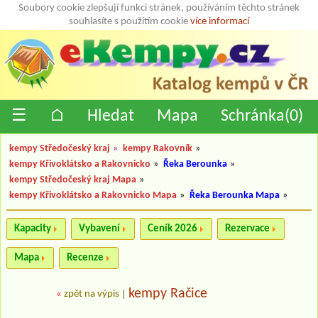
Soubory cookie zlepšují funkci stránek, používáním těchto stránek
souhlasíte s použitím cookie
více informací
☰
⌂
Hledat
Mapa
Schránka(
0
)
kempy Středočeský kraj
»
kempy Rakovník
»
kempy Křivoklátsko a Rakovnicko
»
Řeka Berounka
»
kempy Středočeský kraj Mapa
»
kempy Křivoklátsko a Rakovnicko Mapa
»
Řeka Berounka Mapa
»
Kapacity
Vybavení
Ceník 2026
Rezervace
Mapa
Recenze
kempy Račice
«
zpět na výpis
|