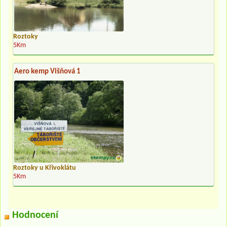
Roztoky
5Km
Aero kemp Višňová 1
Roztoky u Křivoklátu
5Km
Hodnocení