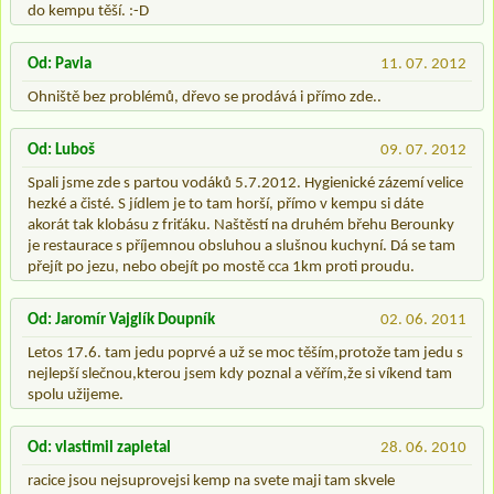
do kempu těší. :-D
Od: Pavla
11. 07. 2012
Ohniště bez problémů, dřevo se prodává i přímo zde..
Od: Luboš
09. 07. 2012
Spali jsme zde s partou vodáků 5.7.2012. Hygienické zázemí velice
hezké a čisté. S jídlem je to tam horší, přímo v kempu si dáte
akorát tak klobásu z friťáku. Naštěstí na druhém břehu Berounky
je restaurace s příjemnou obsluhou a slušnou kuchyní. Dá se tam
přejít po jezu, nebo obejít po mostě cca 1km proti proudu.
Od: Jaromír Vajglík Doupník
02. 06. 2011
Letos 17.6. tam jedu poprvé a už se moc těším,protože tam jedu s
nejlepší slečnou,kterou jsem kdy poznal a věřím,že si víkend tam
spolu užijeme.
Od: vlastimil zapletal
28. 06. 2010
racice jsou nejsuprovejsi kemp na svete maji tam skvele