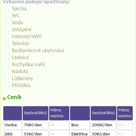
Vybavení pokoje/apartmány:
Sprcha
WC
Voda
Vytápění
Internet/WiFi
Televize
Bezbariérové ubytování
Lednice
Kuchyňka/vařič
Nádobí
Lůžkoviny
Přistýlka
Ceník
Mimo
Mimo
Sezóna(léto)
Sezóna(léto)
sezónu
sezónu
Osoba:
70Kč/den
- -
Bus:
200Kč/den
- -
Dítě:
55Kč/den
- -
Elektřina:
50Kč/den
- -