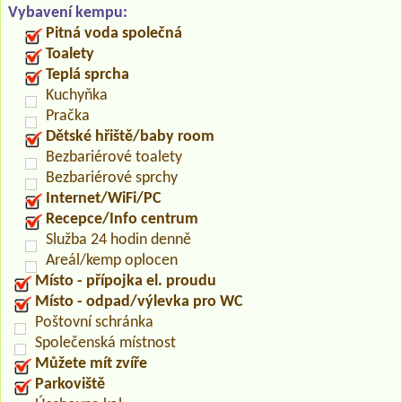
Vybavení kempu:
Pitná voda společná
Toalety
Teplá sprcha
Kuchyňka
Pračka
Dětské hřiště/baby room
Bezbariérové toalety
Bezbariérové sprchy
Internet/WiFi/PC
Recepce/Info centrum
Služba 24 hodin denně
Areál/kemp oplocen
Místo - přípojka el. proudu
Místo - odpad/výlevka pro WC
Poštovní schránka
Společenská místnost
Můžete mít zvíře
Parkoviště