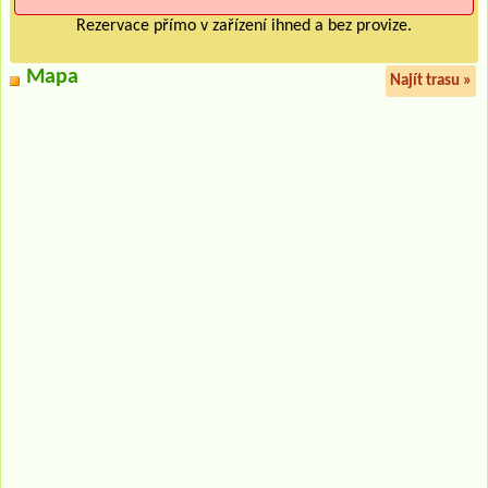
Rezervace přímo v zařízení ihned a bez provize.
Mapa
Najít trasu »