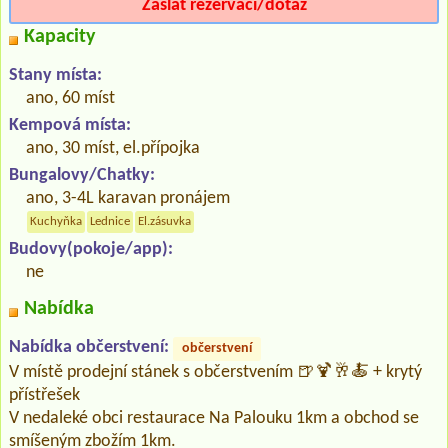
Zaslat rezervaci/dotaz
Kapacity
Stany místa:
ano, 60 míst
Kempová místa:
ano, 30 míst, el.přípojka
Bungalovy/Chatky:
ano, 3-4L karavan pronájem
Kuchyňka
Lednice
El.zásuvka
Budovy(pokoje/app):
ne
Nabídka
Nabídka občerstvení:
občerstvení
V místě prodejní stánek s občerstvením 🍺🍹🥂🍝 + krytý
přístřešek
V nedaleké obci restaurace Na Palouku 1km a obchod se
smíšeným zbožím 1km.