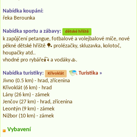
Nabídka koupání:
řeka Berounka
Nabídka sportu a zábavy:
dětské hřiště
k zapůjčení petangue, fotbalové a volejbalové míče, nové
pěkné dětské hřiště 🏓 prolézačky, skluzavka, kolotoč,
houpačky atd..
vhodné pro rybáře🎣 a vodáky🚣.
Nabídka turistiky:
Turistika
»
Křivoklát
Jivno (0.5 km) - hrad, zřícenina
Křivoklát (6 km) - hrad
Lány (26 km) - zámek
Jenčov (27 km) - hrad, zřícenina
Leontýn (9 km) - zámek
Nižbor (10 km) - zámek
Vybavení