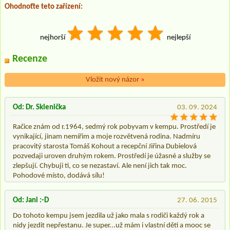
Ohodnoťte teto zařízení:
nejhorší
nejlepší
Recenze
Vložit nový názor
»
Od: Dr. Sklenička
03. 09. 2024
Račice znám od r.1964, sedmý rok pobyvam v kempu. Prostředí je
vynikající, jinam nemířim a moje rozvětvená rodina. Nadmíru
pracovitý starosta Tomáš Kohout a recepční Jiřina Dubielová
pozvedaji uroven druhým rokem. Prostředí je úžasné a služby se
zlepšují. Chybuji ti, co se nezastaví. Ale není jich tak moc.
Pohodové místo, dodává sílu!
Od: Jani :-D
27. 06. 2015
Do tohoto kempu jsem jezdila už jako mala s rodiči každý rok a
nidy jezdit nepřestanu. Je super...už mám i vlastní děti a mooc se