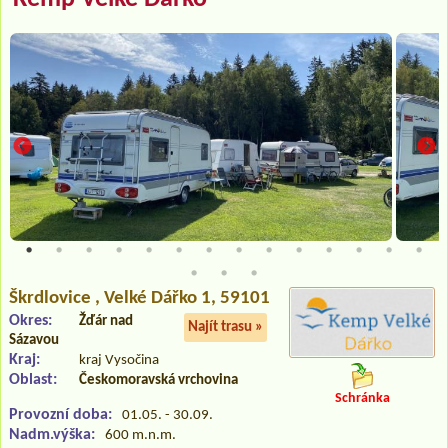
Škrdlovice
, Velké Dářko 1, 59101
Okres:
Žďár nad
Najít trasu »
Sázavou
Kraj:
kraj Vysočina
Oblast:
Českomoravská vrchovina
Schránka
Provozní doba:
01.05. - 30.09.
Nadm.výška:
600 m.n.m.