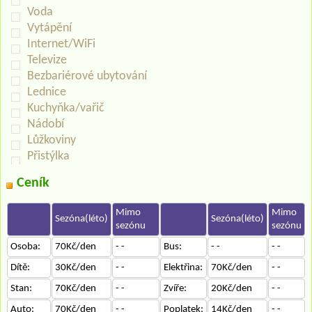
Voda
Vytápění
Internet/WiFi
Televize
Bezbariérové ubytování
Lednice
Kuchyňka/vařič
Nádobí
Lůžkoviny
Přistýlka
Ceník
Mimo
Mimo
Sezóna(léto)
Sezóna(léto)
sezónu
sezónu
Osoba:
70Kč/den
- -
Bus:
- -
- -
Dítě:
30Kč/den
- -
Elektřina:
70Kč/den
- -
Stan:
70Kč/den
- -
Zvíře:
20Kč/den
- -
Auto:
70Kč/den
- -
Poplatek:
14Kč/den
- -