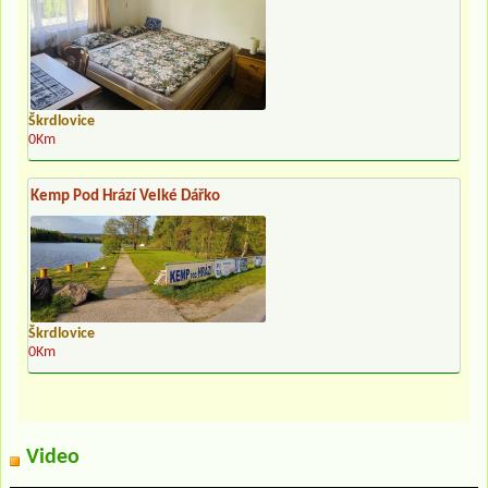
Škrdlovice
0Km
Kemp Pod Hrází Velké Dářko
Škrdlovice
0Km
Video