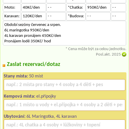
Moto:
40Kč/den
- -
*Chatka:
950Kč/den
- -
Karavan:
120Kč/den
- -
*Budova:
- -
- -
Období sezóny červenec a srpen.
6L maringotka 950Kč/den
4L karavan pronájem 450Kč/den
Pronájem lodě 350Kč/ hod
* Cena může být za celou jednotku.
Posl.akt. 2025
Zaslat rezervaci/dotaz
Stany místa:
50 míst
Kempová místa:
el.přípojky
Ubytování:
6L Maringotka, 4L karavan