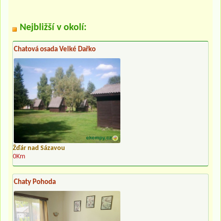
Nejbližší v okolí:
Chatová osada Velké Dařko
Žďár nad Sázavou
0Km
Chaty Pohoda