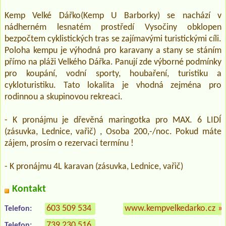
Kemp Velké Dářko(Kemp U Barborky) se nachází v
nádherném lesnatém prostředí Vysočiny obklopen
bezpočtem cyklistických tras se zajímavými turistickými cíli.
Poloha kempu je výhodná pro karavany a stany se stáním
přímo na pláži Velkého Dářka. Panují zde výborné podmínky
pro koupání, vodní sporty, houbaření, turistiku a
cykloturistiku. Tato lokalita je vhodná zejména pro
rodinnou a skupinovou rekreaci.
- K pronájmu je dřevěná maringotka pro MAX. 6 LIDÍ
(zásuvka, Lednice, vařič) , Osoba 200,-/noc. Pokud máte
zájem, prosím o rezervaci termínu !
- K pronájmu 4L karavan (zásuvka, Lednice, vařič)
Kontakt
603 509 534
www.kempvelkedarko.cz
»
Telefon:
739 230 516
Telefon: