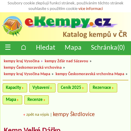
Soubory cookie zlepšují funkci stránek, používáním těchto stránek
souhlasíte s použitím cookie
více informací
☰
⌂
Hledat
Mapa
Schránka(
0
)
kempy kraj Vysočina
»
kempy Žďár nad Sázavou
»
kempy Českomoravská vrchovina
»
kempy kraj Vysočina Mapa
»
kempy Českomoravská vrchovina Mapa
»
Kapacity
Vybavení
Ceník 2025
Rezervace
Mapa
Recenze
kempy Škrdlovice
«
zpět na výpis
|
Kemp Velké Dářko