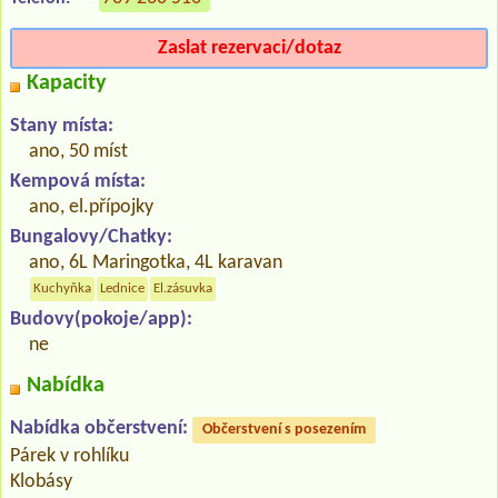
Zaslat rezervaci/dotaz
Kapacity
Stany místa:
ano, 50 míst
Kempová místa:
ano, el.přípojky
Bungalovy/Chatky:
ano, 6L Maringotka, 4L karavan
Kuchyňka
Lednice
El.zásuvka
Budovy(pokoje/app):
ne
Nabídka
Nabídka občerstvení:
Občerstvení s posezením
Párek v rohlíku
Klobásy