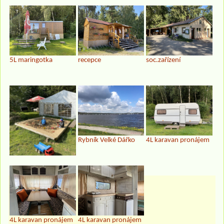
5L maringotka
recepce
soc.zařízení
Rybník Velké Dářko
4L karavan pronájem
4L karavan pronájem
4L karavan pronájem