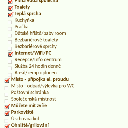
Pitná voda společná
Toalety
Teplá sprcha
Kuchyňka
Pračka
Dětské hřiště/baby room
Bezbariérové toalety
Bezbariérové sprchy
Internet/WiFi/PC
Recepce/Info centrum
Služba 24 hodin denně
Areál/kemp oplocen
Místo - přípojka el. proudu
Místo - odpad/výlevka pro WC
Poštovní schránka
Společenská místnost
Můžete mít zvíře
Parkoviště
Úschovna kol
Ohniště/grilování