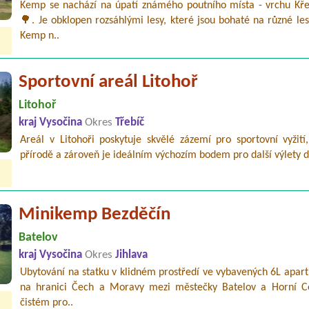
Kemp se nachází na úpatí známého poutního místa - vrchu Kř
🌳. Je obklopen rozsáhlými lesy, které jsou bohaté na různé les
Kemp n..
Sportovní areál Litohoř
Litohoř
kraj Vysočina
Okres
Třebíč
Areál v Litohoři poskytuje skvělé zázemí pro sportovní vyžití
přírodě a zároveň je ideálním výchozím bodem pro další výlety d
Minikemp Bezděčín
Batelov
kraj Vysočina
Okres
Jihlava
Ubytování na statku v klidném prostředí ve vybavených 6L apar
na hranici Čech a Moravy mezi městečky Batelov a Horní C
čistém pro..