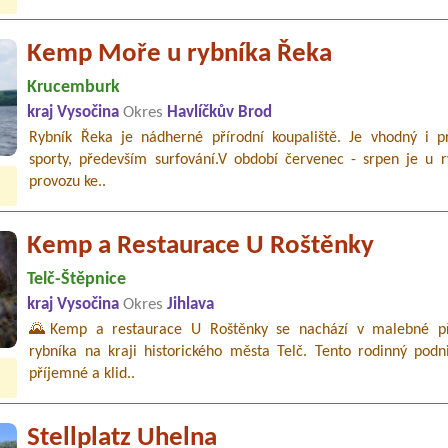
Kemp Moře u rybníka Řeka
Krucemburk
kraj Vysočina
Okres
Havlíčkův Brod
Rybník Řeka je nádherné přírodní koupaliště. Je vhodný i p
sporty, především surfování.V období červenec - srpen je u r
provozu ke..
Kemp a Restaurace U Roštěnky
Telč-Štěpnice
kraj Vysočina
Okres
Jihlava
🌄Kemp a restaurace U Roštěnky se nachází v malebné p
rybníka na kraji historického města Telč. Tento rodinný podni
příjemné a klid..
Stellplatz Uhelna