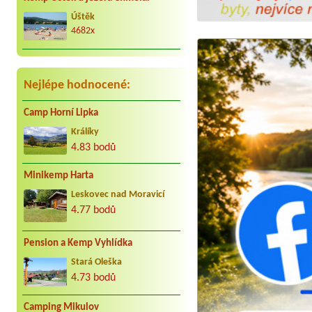
kar. cca 25 let do Jindřiše vždy
Úštěk
radostně. Děkujeme Vaculovi, Brno.
4682x
Nejlépe hodnocené:
Camp Horní Lipka
Králíky
4.83 bodů
Minikemp Harta
Leskovec nad Moravicí
4.77 bodů
Pension a Kemp Vyhlídka
Stará Oleška
4.73 bodů
Camping Mikulov