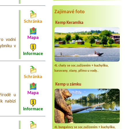
Termín od 2026-08-14 |
Tábořište u
Písečáků
2 místa u vody
Zajímavé foto
Schránka
Kemp Keramika
Mapa
ro vodní
ybníku v
Informace
4L chaty se soc.zažízením + kuchyňka,
karavany, stany, přímo u vody..
Schránka
Kemp u zámku
Mapa
řírodě u
k nabízí
Informace
4L bungalovy se soc.zažízením + kuchyňka,