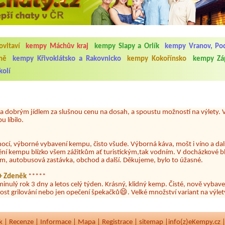
5.7. do 1.8. 2026. Kemp jako takový je pěkný. V umývárně i na WC bylo vždy
vltaví
kempy Máchův kraj
kempy Slapy a Orlík
kempy Vranov, Pod
ávštěvníků není samozřejmost. V kempu je obchod a restaurace, kebab a dalš
nní hluk z repráků u stanů a absolutní bezohlednost ostatních ubytovaných. 
ně
kempy Křivoklátsko a Rakovnicko
kempy Kokořínsko
kempy Zá
utu hrála jiná hudba.Kemp pěkný, ale takový rámus jsme ještě nezažili...
kolí
 jsme dva. Na začátku prázdnin. Přijeli jsme karavanem. Klid pohoda socialk
, a dobrým jídlem za slušnou cenu na dosah, a spoustu možností na výlety. 
 líbilo.
nocí, výborné vybavení kempu, čisto všude. Výborná káva, mošt i víno a dalš
ění kempu blízko všem zážitkům ať turistickým,tak vodním. V docházkové b
em, autobusová zastávka, obchod a další. Děkujeme, bylo to úžasné.
a+ Zdeněk
*****
minulý rok 3 dny a letos celý týden. Krásný, klidný kemp. Čisté, nově vybave
ost grilování nebo jen opečení špekačků😄. Velké množství variant na výlety
ždy jsme byli spokojeni. Bohužel letos to byla bída s úklidem toalet, toaletní
k
|
Recenze
|
Informace
|
Mapa
|
Registrace
|
sitemap
|
info(z)eKempy.cz 