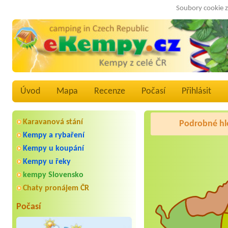
Soubory cookie z
Úvod
Mapa
Recenze
Počasí
Přihlásit
Karavanová stání
Podrobné hl
Kempy a rybaření
Kempy u koupání
Kempy u řeky
kempy Slovensko
Chaty pronájem ČR
Počasí