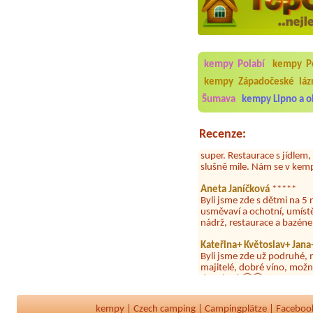
Aneta Melicharová
***
Byli jsme zde v týdnu od 2
kempy Polabí
kempy Po
utěrky, což při množství n
velice zklamalo byl celode
kempy Západočeské láz
jak na pouti- z každého ko
Šumava
kempy Lipno a o
Jana
*****
Chtěli jsme být týden,byli
Recenze:
super. Restaurace s jídlem
slušně mile. Nám se v kempu
Aneta Janíčková
*****
Byli jsme zde s dětmi na 5 
usměvaví a ochotní, umíst
nádrž, restaurace a bazén
Kateřina+ Květoslav+ Jan
Byli jsme zde už podruhé, 
majitelé, dobré víno, možn
dovolená 🤩🤩
Parta
***
Letos jsme zde po třetí a v
dny tam nebylo ani mýdlo.
kempy
|
Czech camping
|
Campingplätze
|
Faceboo