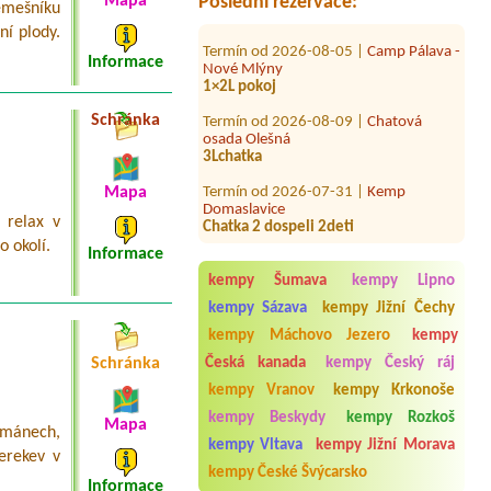
Mapa
Poslední rezervace:
emešníku
Termín od 2026-08-05 |
Camp Pálava -
ní plody.
Nové Mlýny
1×2L pokoj
Informace
Termín od 2026-08-09 |
Chatová
osada Olešná
Schránka
3Lchatka
Termín od 2026-07-31 |
Kemp
Domaslavice
Mapa
Chatka 2 dospeli 2deti
, relax v
Termín od 2026-08-13 |
Autocamping
o okolí.
Luhačovice
Informace
kempy Šumava
kempy Lipno
Termín od 2026-08-08 |
RESORT &
CAMP Dešná
kempy Sázava
kempy Jižní Čechy
kempy Máchovo Jezero
kempy
Termín od 2026-08-13 |
Rekreační
Středisko Skleníky
Schránka
Česká kanada
kempy Český ráj
1xtend place1xplace for car ,2
kempy Vranov
kempy Krkonoše
persons
kempy Beskydy
kempy Rozkoš
Mapa
Termín od 2026-07-31 |
Autokemp
tmánech,
Ždáň
kempy Vltava
kempy Jižní Morava
erekev v
1 stan, 2 dospeli, 2deti---
kempy České Švýcarsko
Informace