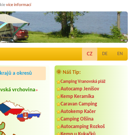
okie
více informací
CZ
DE
EN
🌞 Náš Tip:
rajů a okresů
Camping Vranovská pláž
Autocamp Jenišov
vská vrchovina
»
Kemp Keramika
Caravan Camping
Autokemp Kačer
Camping Olšina
Autocamping Rozkoš
Kemp u Kukačků