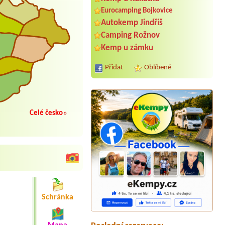
Eurocamping Bojkovice
Autokemp Jindřiš
Camping Rožnov
Kemp u zámku
Přidat
Oblíbené
Celé česko
»
Termín od 2026-08-07 |
Autokemp
Ždáň
Bez míst pro stany / 1 parkovací
místo4l chata / 2 osoby
Schránka
Termín od 2026-07-28 |
Hotel a kemp
Formule***
3 dospělý a 1x 14 let