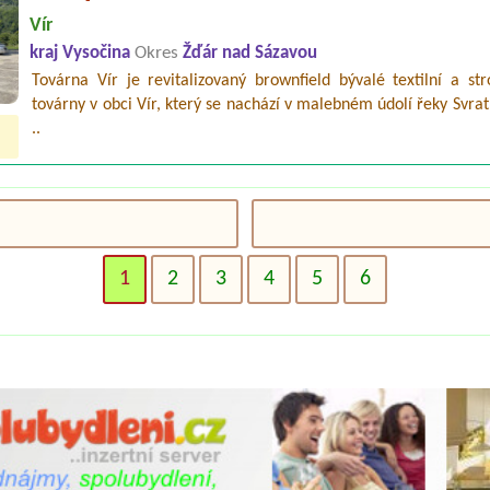
Vír
kraj Vysočina
Okres
Žďár nad Sázavou
Továrna Vír je revitalizovaný brownfield bývalé textilní a str
továrny v obci Vír, který se nachází v malebném údolí řeky Svrat
..
1
2
3
4
5
6