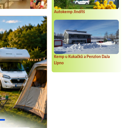
Autokemp Jindřiš
Kemp u Kukačků a Penzion DaJa
Lipno