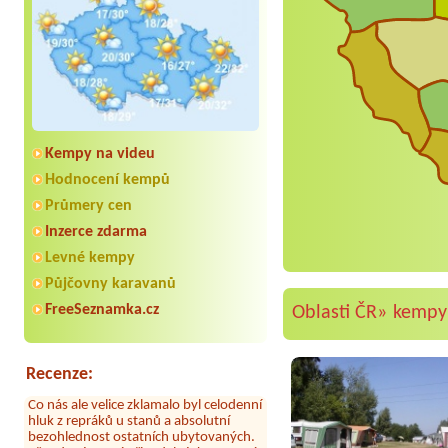
Kempy na videu
Hodnocení kempů
Průmery cen
Inzerce zdarma
Aneta Melicharová
***
Levné kempy
Byli jsme zde v týdnu od 25.7. do 1.8.
2026. Kemp jako takový je pěkný. V
Půjčovny karavanů
umývárně i na WC bylo vždy čisto,
FreeSeznamka.cz
Oblasti ČR»
kempy
doplněný papír i utěrky, což při
množství návštěvníků není
samozřejmost. V kempu je obchod a
restaurace, kebab a další občerstvení.
Recenze:
Co nás ale velice zklamalo byl celodenní
hluk z repráků u stanů a absolutní
bezohlednost ostatních ubytovaných.
Přes den jsem si připadala jak na pouti-
z každého koutu hrála jiná