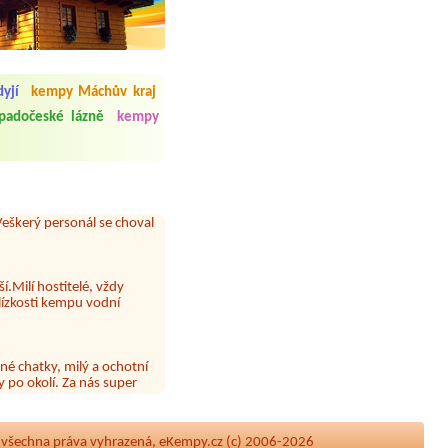
 čisto, doplněný papír i
yjí
kempy Máchův kraj
í občerstvení. Co nás ale
Přes den jsem si připadala
padočeské lázně
kempy
y nové krásné čisté,koupání
Veškerý personál se choval
í.Milí hostitelé, vždy
lízkosti kempu vodní
né chatky, milý a ochotní
 po okolí. Za nás super
 papír neustále chyběl a dva
|
všechna práva vyhrazená, eKempy.cz (c) 2006-2026