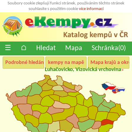
Soubory cookie zlepšují funkci stránek, používáním těchto stránek
souhlasíte s použitím cookie
více informací
☰
⌂
Hledat
Mapa
Schránka(
0
)
Podrobné hledání
kempy na mapě
Mapa krajů a okre
Luhačovicko, Vizovická vrchovina
»