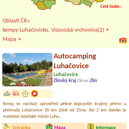
Celé česko
»
Oblasti ČR»
>
kempy Luhačovicko, Vizovická vrchovina(2)
>
Mapa
Autocamping
Luhačovice
Luhačovice
Zlínský kraj
Okres
Zlín
Kemp se nachází uprostřed pěkné kopcovité krajiny přímo u
přehrady Luhačovice 20 km jižně od Zlína. Asi 2 km daleko je
malebné lázeňské město Luha..
Schránka
Mapa
Informace