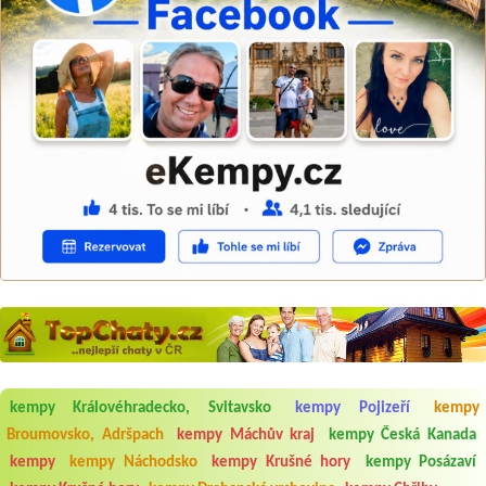
kempy Královéhradecko, Svitavsko
kempy Pojizeří
kempy
Aneta Melicharová
***
Broumovsko, Adršpach
kempy Máchův kraj
kempy Česká Kanada
Byli jsme zde v týdnu od 25.7. do 1.8. 2026. Kemp jako takový je pěkný.
kempy
kempy Náchodsko
kempy Krušné hory
kempy Posázaví
V umývárně i na WC bylo vždy čisto, doplněný papír i utěrky, což při
množství návštěvníků není samozřejmost. V kempu je obchod a