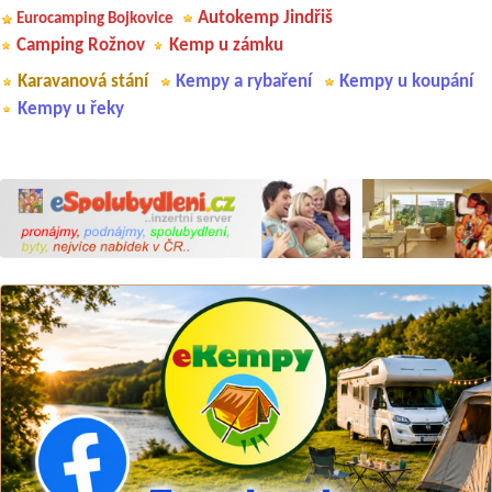
Autokemp Jindřiš
Eurocamping Bojkovice
Camping Rožnov
Kemp u zámku
Karavanová stání
Kempy a rybaření
Kempy u koupání
Kempy u řeky