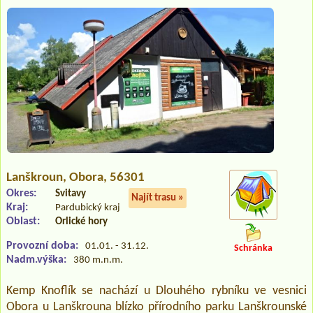
Lanškroun
, Obora, 56301
Okres:
Svitavy
Najít trasu »
Kraj:
Pardubický kraj
Oblast:
Orlické hory
Provozní doba:
01.01. - 31.12.
Schránka
Nadm.výška:
380 m.n.m.
Kemp Knoflík se nachází u Dlouhého rybníku ve vesnici
Obora u Lanškrouna blízko přírodního parku Lanškrounské