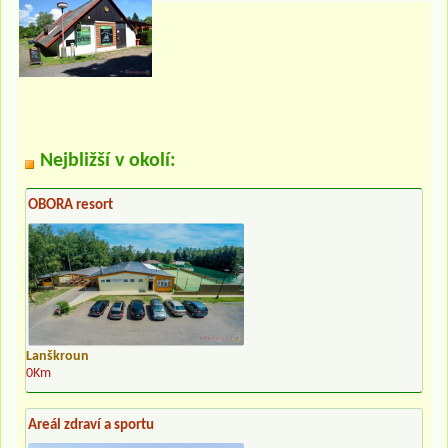
Nejbližší v okolí:
OBORA resort
Lanškroun
0Km
Areál zdraví a sportu