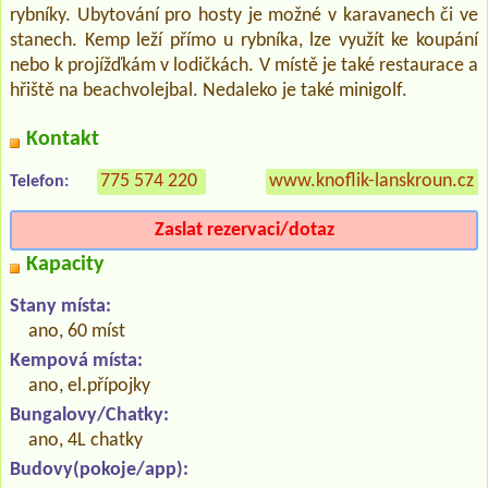
rybníky. Ubytování pro hosty je možné v karavanech či ve
stanech. Kemp leží přímo u rybníka, lze využít ke koupání
nebo k projížďkám v lodičkách. V místě je také restaurace a
hřiště na beachvolejbal. Nedaleko je také minigolf.
Kontakt
775 574 220
www.knoflik-lanskroun.cz
Telefon:
Zaslat rezervaci/dotaz
Kapacity
Stany místa:
ano, 60 míst
Kempová místa:
ano, el.přípojky
Bungalovy/Chatky:
ano, 4L chatky
Budovy(pokoje/app):