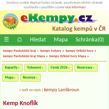
Soubory cookie zlepšují funkci stránek, používáním těchto stránek
souhlasíte s použitím cookie
více informací
☰
⌂
Hledat
Mapa
Schránka(
0
)
kempy Pardubický kraj
»
kempy Svitavy
»
kempy Orlické hory
»
kempy Pardubický kraj Mapa
»
kempy Orlické hory Mapa
»
Kapacity
Vybavení
Ceník 2026
Rezervace
Mapa
Recenze
kempy Lanškroun
«
zpět na výpis
|
Kemp Knoflík