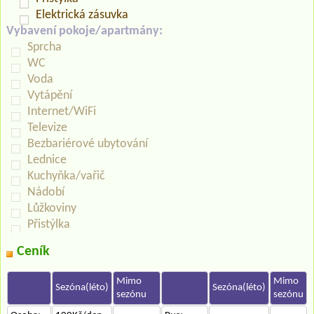
Elektrická zásuvka
Vybavení pokoje/apartmány:
Sprcha
WC
Voda
Vytápění
Internet/WiFi
Televize
Bezbariérové ubytování
Lednice
Kuchyňka/vařič
Nádobí
Lůžkoviny
Přistýlka
Ceník
Mimo
Mimo
Sezóna(léto)
Sezóna(léto)
sezónu
sezónu