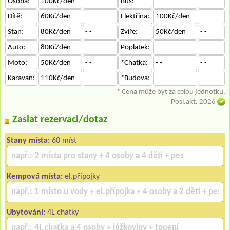
Osoba:
100Kč/den
- -
Bus:
- -
- -
Dítě:
60Kč/den
- -
Elektřina:
100Kč/den
- -
Stan:
80Kč/den
- -
Zvíře:
50Kč/den
- -
Auto:
80Kč/den
- -
Poplatek:
- -
- -
Moto:
50Kč/den
- -
*Chatka:
- -
- -
Karavan:
110Kč/den
- -
*Budova:
- -
- -
* Cena může být za celou jednotku.
Posl.akt. 2026
Zaslat rezervaci/dotaz
Stany místa:
60 míst
Kempová místa:
el.přípojky
Ubytování:
4L chatky