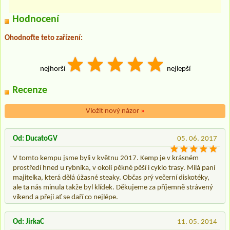
Hodnocení
Ohodnoťte teto zařízení:
nejhorší
nejlepší
Recenze
Vložit nový názor
»
Od: DucatoGV
05. 06. 2017
V tomto kempu jsme byli v květnu 2017. Kemp je v krásném
prostředí hned u rybníka, v okolí pěkné pěší i cyklo trasy. Milá paní
majitelka, která dělá úžasné steaky. Občas prý večerní diskotéky,
ale ta nás minula takže byl klídek. Děkujeme za příjemně strávený
víkend a přeji ať se daří co nejlépe.
Od: JirkaC
11. 05. 2014