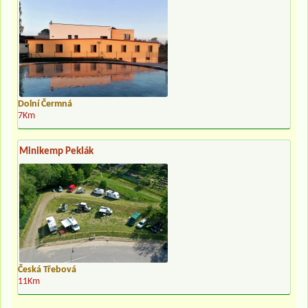
Dolní Čermná
7Km
Minikemp Peklák
Česká Třebová
11Km