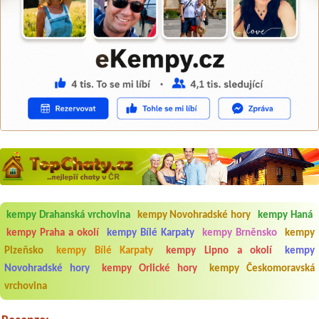
kempy Drahanská vrchovina
kempy Novohradské hory
kempy Haná
kempy Praha a okolí
kempy Bílé Karpaty
kempy Brněnsko
kempy
Aneta Melicharová
***
Plzeňsko
kempy Bílé Karpaty
kempy Lipno a okolí
kempy
Byli jsme zde v týdnu od 25.7. do 1.8. 2026. Kemp jako takový je pěkný.
Novohradské hory
kempy Orlické hory
kempy Českomoravská
V umývárně i na WC bylo vždy čisto, doplněný papír i utěrky, což při
množství návštěvníků není samozřejmost. V kempu je obchod a
vrchovina
restaurace, kebab a další občerstvení. Co nás ale velice zklamalo byl
celodenní hluk z repráků u stanů a absolutní bezohlednost ostatních
ubytovaných. Přes den jsem si připadala jak na pouti- z každého koutu