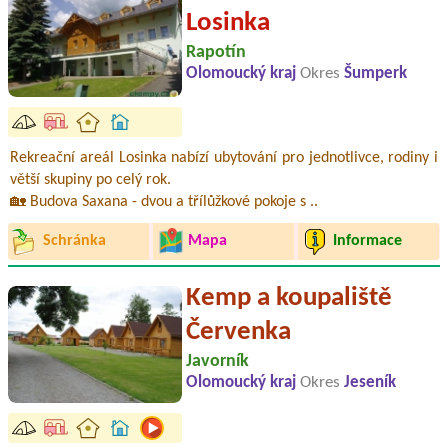
Losinka
Rapotín
Olomoucký kraj
Okres
Šumperk
Rekreační areál Losinka nabízí ubytování pro jednotlivce, rodiny i
větší skupiny po celý rok.
🏡 Budova Saxana - dvou a třílůžkové pokoje s ..
Schránka
Mapa
Informace
Kemp a koupaliště
Červenka
Javorník
Olomoucký kraj
Okres
Jeseník