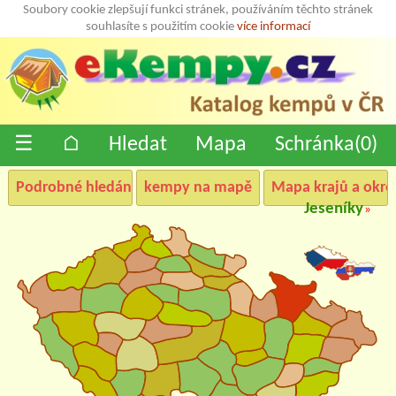
Soubory cookie zlepšují funkci stránek, používáním těchto stránek
souhlasíte s použitím cookie
více informací
☰
⌂
Hledat
Mapa
Schránka(
0
)
Podrobné hledání
kempy na mapě
Mapa krajů a okre
Jeseníky
»