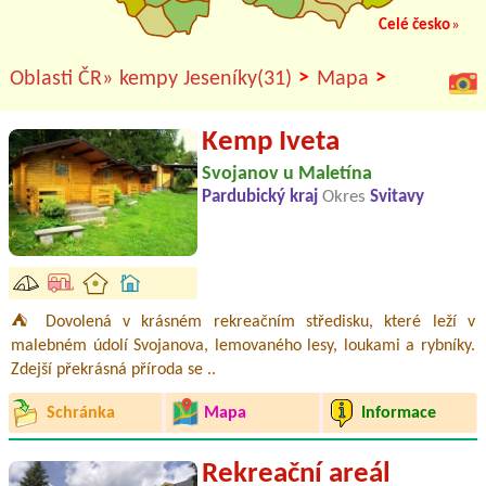
Celé česko
»
>
>
Oblasti ČR»
kempy Jeseníky(31)
Mapa
Kemp Iveta
Svojanov u Maletína
Pardubický kraj
Okres
Svitavy
⛺ Dovolená v krásném rekreačním středisku, které leží v
malebném údolí Svojanova, lemovaného lesy, loukami a rybníky.
Zdejší překrásná příroda se ..
Schránka
Mapa
Informace
Rekreační areál