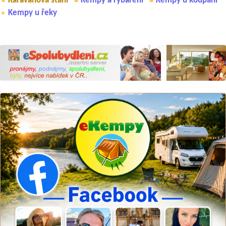
Karavanová stání
Kempy a rybaření
Kempy u koupání
Kempy u řeky