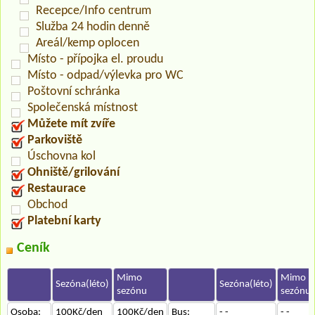
Recepce/Info centrum
Služba 24 hodin denně
Areál/kemp oplocen
Místo - přípojka el. proudu
Místo - odpad/výlevka pro WC
Poštovní schránka
Společenská místnost
Můžete mít zvíře
Parkoviště
Úschovna kol
Ohniště/grilování
Restaurace
Obchod
Platební karty
Ceník
Mimo
Mimo
Sezóna(léto)
Sezóna(léto)
sezónu
sezónu
Osoba:
100Kč/den
100Kč/den
Bus:
- -
- -