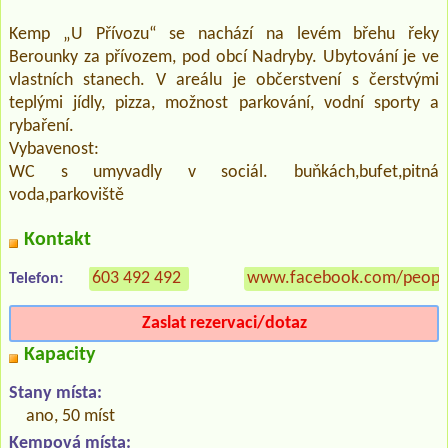
Kemp „U Přívozu“ se nachází na levém břehu řeky
Berounky za přívozem, pod obcí Nadryby. Ubytování je ve
vlastních stanech. V areálu je občerstvení s čerstvými
teplými jídly, pizza, možnost parkování, vodní sporty a
rybaření.
Vybavenost:
WC s umyvadly v sociál. buňkách,bufet,pitná
voda,parkoviště
Kontakt
603 492 492
www.facebook.com/peopl
Telefon:
Zaslat rezervaci/dotaz
Kapacity
Stany místa:
ano, 50 míst
Kempová místa: