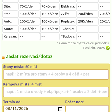
Dítě:
70Kč/den
70Kč/den
Elektřina:
- -
- -
Stan:
100Kč/den
100Kč/den
Zvíře:
70Kč/den
70Kč/d
Auto:
100Kč/den
100Kč/den
Poplatek:
20Kč/den
20Kč/d
Moto:
100Kč/den
100Kč/den
*Chatka:
- -
- -
Karavan:
- -
- -
*Budova:
- -
- -
* Cena může být za celou jednotku.
Posl.akt. 2025
Zaslat rezervaci/dotaz
Stany místa:
50 míst
Kempová místa:
4 míst
Termín od:
Počet nocí: