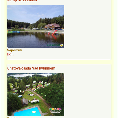
Kemp Nový rybník
Nepomuk
5Km
Chatová osada Nad Rybníkem