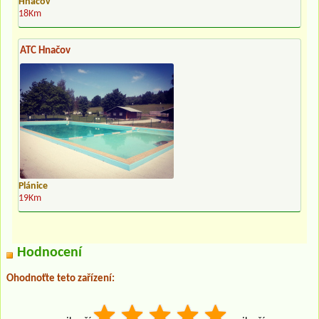
Hnačov
18Km
ATC Hnačov
Plánice
19Km
Hodnocení
Ohodnoťte teto zařízení: