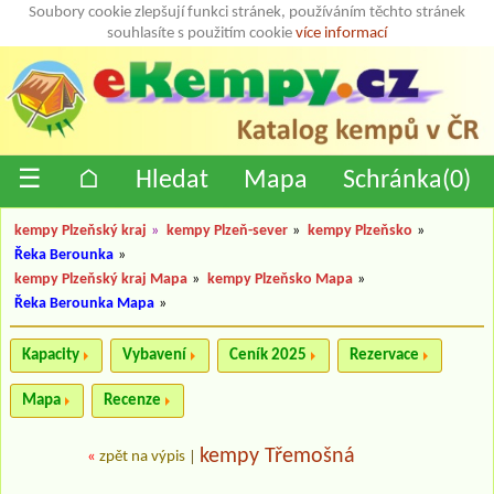
Soubory cookie zlepšují funkci stránek, používáním těchto stránek
souhlasíte s použitím cookie
více informací
☰
⌂
Hledat
Mapa
Schránka(
0
)
kempy Plzeňský kraj
»
kempy Plzeň-sever
»
kempy Plzeňsko
»
Řeka Berounka
»
kempy Plzeňský kraj Mapa
»
kempy Plzeňsko Mapa
»
Řeka Berounka Mapa
»
Kapacity
Vybavení
Ceník 2025
Rezervace
Mapa
Recenze
kempy Třemošná
«
zpět na výpis
|