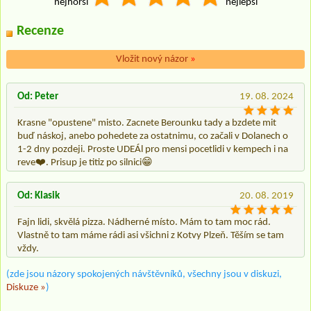
nejhorší
nejlepší
Recenze
Vložit nový názor
»
Od: Peter
19. 08. 2024
Krasne "opustene" misto. Zacnete Berounku tady a bzdete mit
buď náskoj, anebo pohedete za ostatnimu, co začali v Dolanech o
1-2 dny pozdeji. Proste UDEÁl pro mensi pocetlidi v kempech i na
reve❤️. Prisup je titiz po silnici😁
Od: Klasik
20. 08. 2019
Fajn lidi, skvělá pizza. Nádherné místo. Mám to tam moc rád.
Vlastně to tam máme rádi asi všichni z Kotvy Plzeň. Těším se tam
vždy.
(zde jsou názory spokojených návštěvníků, všechny jsou v diskuzi,
Diskuze »
)