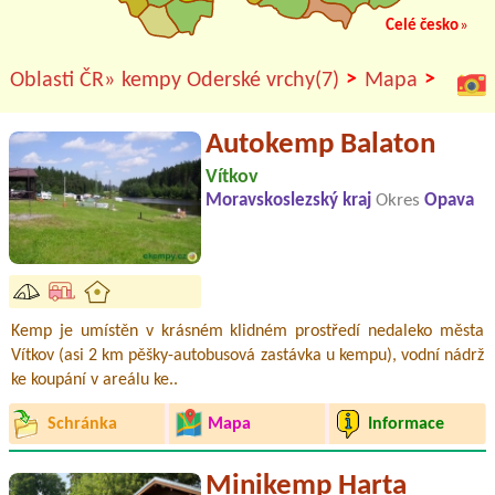
Celé česko
»
>
>
Oblasti ČR»
kempy Oderské vrchy(7)
Mapa
Autokemp Balaton
Vítkov
Moravskoslezský kraj
Okres
Opava
Kemp je umístěn v krásném klidném prostředí nedaleko města
Vítkov (asi 2 km pěšky-autobusová zastávka u kempu), vodní nádrž
ke koupání v areálu ke..
Schránka
Mapa
Informace
Minikemp Harta