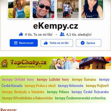
kempy Orlické hory
kempy Lužické hory
kempy Šumava
kempy
Aneta Melicharová
***
Česká Kanada
kempy Praha a okolí
kempy Krkonoše
kempy Pojizeří
Byli jsme zde v týdnu od 25.7. do 1.8. 2026. Kemp jako takový je pěkný.
kempy Beskydy a Valašsko
kempy Pálava
kempy České Švýcarsko
V umývárně i na WC bylo vždy čisto, doplněný papír i utěrky, což při
množství návštěvníků není samozřejmost. V kempu je obchod a
kempy Křivoklátsko a Rakovnicko
kempy Českomoravská vrchovina
restaurace, kebab a další občerstvení. Co nás ale velice zklamalo byl
celodenní hluk z repráků u stanů a absolutní bezohlednost ostatních
ubytovaných. Přes den jsem si připadala jak na pouti- z každého koutu
Recenze: