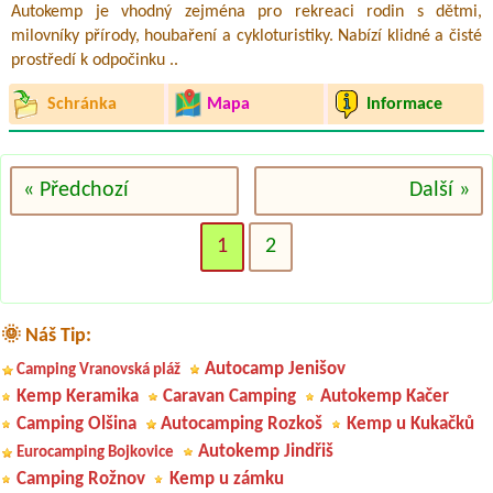
Autokemp je vhodný zejména pro rekreaci rodin s dětmi,
milovníky přírody, houbaření a cykloturistiky. Nabízí klidné a čisté
prostředí k odpočinku ..
Schránka
Mapa
Informace
« Předchozí
Další »
1
2
🌞 Náš Tip:
Autocamp Jenišov
Camping Vranovská pláž
Kemp Keramika
Caravan Camping
Autokemp Kačer
Camping Olšina
Autocamping Rozkoš
Kemp u Kukačků
Autokemp Jindřiš
Eurocamping Bojkovice
Camping Rožnov
Kemp u zámku