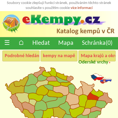
Soubory cookie zlepšují funkci stránek, používáním těchto stránek
souhlasíte s použitím cookie
více informací
☰
⌂
Hledat
Mapa
Schránka(
0
)
Podrobné hledání
kempy na mapě
Mapa krajů a okre
Oderské vrchy
»