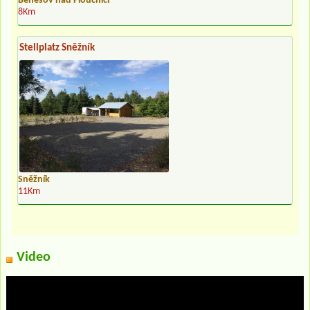
Benešov nad Ploučnicí
8Km
Stellplatz Sněžník
Sněžník
11Km
Video