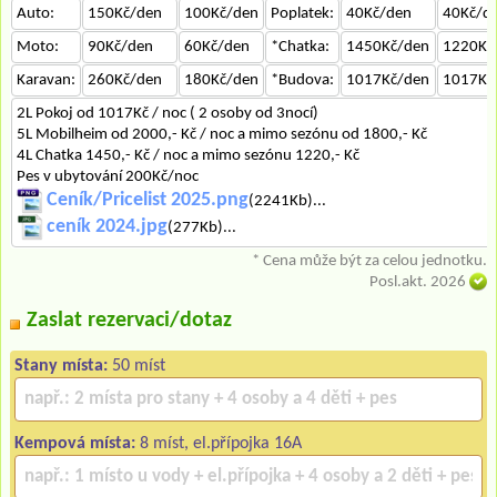
Auto:
150Kč/den
100Kč/den
Poplatek:
40Kč/den
40Kč/d
Moto:
90Kč/den
60Kč/den
*Chatka:
1450Kč/den
1220Kč
Karavan:
260Kč/den
180Kč/den
*Budova:
1017Kč/den
1017Kč
2L Pokoj od 1017Kč / noc ( 2 osoby od 3nocí)
5L Mobilheim od 2000,- Kč / noc a mimo sezónu od 1800,- Kč
4L Chatka 1450,- Kč / noc a mimo sezónu 1220,- Kč
Pes v ubytování 200Kč/noc
Ceník/Pricelist 2025.png
(2241Kb)...
ceník 2024.jpg
(277Kb)...
* Cena může být za celou jednotku.
Posl.akt. 2026
Zaslat rezervaci/dotaz
Stany místa:
50 míst
Kempová místa:
8 míst, el.přípojka 16A