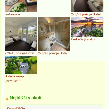
restaurace
2/3/4L pokoje Hotel
České Švýcarsko
2/3/4L pokoje Hotel
2/3/4L pokoje Hotel
Hotel a kemp
Formule***
Nejbližší v okolí:
Kemp Děčín