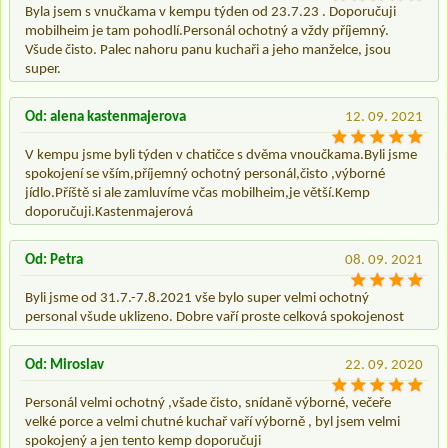
Byla jsem s vnučkama v kempu týden od 23.7.23 . Doporučuji
mobilheim je tam pohodlí.Personál ochotný a vždy příjemný.
Všude čisto. Palec nahoru panu kuchaři a jeho manželce, jsou
super.
Od: alena kastenmajerova
12. 09. 2021
V kempu jsme byli týden v chatičce s dvěma vnoučkama.Byli jsme
spokojení se vším,příjemný ochotný personál,čisto ,výborné
jídlo.Příště si ale zamluvíme včas mobilheim,je větší.Kemp
doporučuji.Kastenmajerová
Od: Petra
08. 09. 2021
Byli jsme od 31.7.-7.8.2021 vše bylo super velmi ochotný
personal všude uklizeno. Dobre vaří proste celková spokojenost
Od: Miroslav
22. 09. 2020
Personál velmi ochotný ,všade čisto, snídaně výborné, večeře
velké porce a velmi chutné kuchař vaří výborně , byl jsem velmi
spokojený a jen tento kemp doporučuji