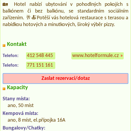
🏡 Hotel nabízí ubytování v pohodlných pokojích s
balkónem či bez balkónu, se standardním sociálním
zařízením. 🥂🍝Potěší vás hotelová restaurace s terasou a
nabídkou hotových a minutkových, široký výběr pizzy.
Kontakt
412 548 445
www.hotelformule.cz
»
Telefon:
771 151 161
Telefon:
Zaslat rezervaci/dotaz
Kapacity
Stany místa:
ano, 50 míst
Kempová místa:
ano, 8 míst, el.přípojka 16A
Bungalovy/Chatky: