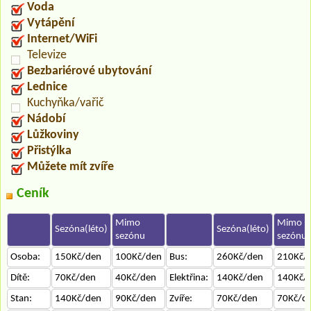
Voda
Vytápění
Internet/WiFi
Televize
Bezbariérové ubytování
Lednice
Kuchyňka/vařič
Nádobí
Lůžkoviny
Přistýlka
Můžete mít zvíře
Ceník
Mimo
Mimo
Sezóna(léto)
Sezóna(léto)
sezónu
sezónu
Osoba:
150Kč/den
100Kč/den
Bus:
260Kč/den
210Kč/
Dítě:
70Kč/den
40Kč/den
Elektřina:
140Kč/den
140Kč/
Stan:
140Kč/den
90Kč/den
Zvíře:
70Kč/den
70Kč/d