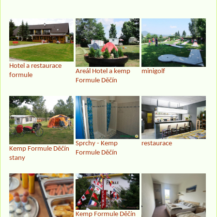
Hotel a restaurace
Areál Hotel a kemp
minigolf
formule
Formule Děčín
Sprchy - Kemp
restaurace
Kemp Formule Děčín
Formule Děčín
stany
Kemp Formule Děčín