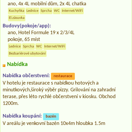
ano, 4x 4L mobilní dům, 2x 4L chatka
Kuchyňka
Lednice
Sprcha
WC
Internet/WiFi
El.zásuvka
Budovy(pokoje/app):
ano, Hotel Formule 19 x 2/3/4L
pokoje, 65 míst
Lednice
Sprcha
WC
Internet/WiFi
Bezbariérové ubytování
Nabídka
Nabídka občerstvení:
restaurace
V hotelu je restaurace s nabídkou hotových a
minutkových,široký výběr pizzy. Grilování na zahradní
terase, přes léto rychlé občerstvení v kiosku. Obchod
1200m.
Nabídka koupání:
bazén
V areálu je venkovní bazén 10x4m hloubka 1.5m