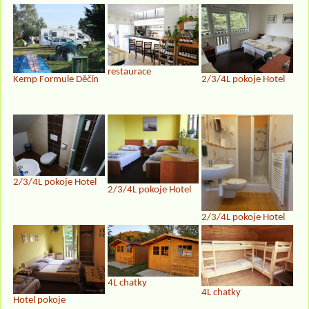
restaurace
Kemp Formule Děčín
2/3/4L pokoje Hotel
2/3/4L pokoje Hotel
2/3/4L pokoje Hotel
2/3/4L pokoje Hotel
4L chatky
4L chatky
Hotel pokoje