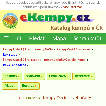
Soubory cookie zlepšují funkci stránek, používáním těchto stránek
souhlasíte s použitím cookie
více informací
☰
⌂
Hledat
Mapa
Schránka(
0
)
kempy Ústecký kraj
»
kempy Děčín
»
kempy České Švýcarsko
»
Řeka Labe
»
kempy Ústecký kraj Mapa
»
kempy České Švýcarsko Mapa
»
Řeka Labe Mapa
»
Kapacity
Vybavení
Ceník 2026
Rezervace
Mapa
Recenze
kempy Děčín - Nebočady
«
zpět na výpis
|