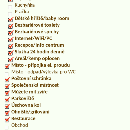
Kuchyňka
Pračka
Dětské hřiště/baby room
Bezbariérové toalety
Bezbariérové sprchy
Internet/WiFi/PC
Recepce/Info centrum
Služba 24 hodin denně
Areál/kemp oplocen
Místo - přípojka el. proudu
Místo - odpad/výlevka pro WC
Poštovní schránka
Společenská místnost
Můžete mít zvíře
Parkoviště
Úschovna kol
Ohniště/grilování
Restaurace
Obchod