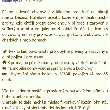
Nadm.výška:
135 m.n.m.
Pěkné a levné ubytování v klidném prostředí na okraji
města Děčína. Hotelový areál s bazénem je ideální místo
pro ty, kdo chtějí prožít dovolenou v přírodě a zároveň s
veškerým komfortem jaký hotel nabízí. Soušástí je kemp s
udržovanými místy pro vaše karavany i stany a ubytování v
chatkách a mob.domech.
🏕️ Pěkná kempová místa pro obytné přívěsy a karavany s
el.přípojkou i pro stany.
🛖 K pronájmu pěkné chatky pro 4 osoby včetně povlečení
🚐 4L mobilní domy včetně sprchy a wc a kuchyňky
🏡 Ubytování přímo hotelu v 2/3/4L pokojích až pro 65
osob.
Vše na jednom místě s prostorným parkovištěm přímo u
hotelu, nebo v areálu.
V areálu se dále nachází minigolf, venkovní bazén, ohniště,
ruské kuželky, stolní tenis, dětský koutek, hřiště 🏀..