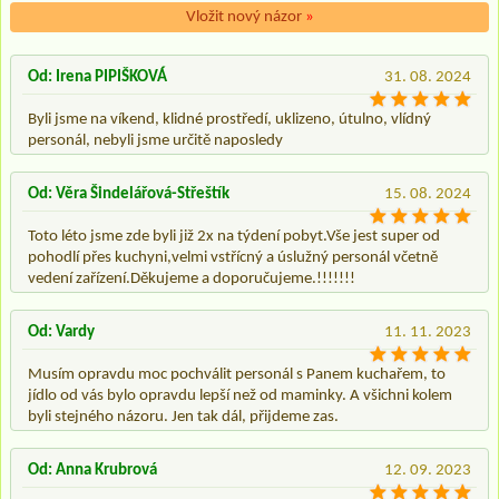
Vložit nový názor
»
Od: Irena PIPIŠKOVÁ
31. 08. 2024
Byli jsme na víkend, klidné prostředí, uklizeno, útulno, vlídný
personál, nebyli jsme určitě naposledy
Od: Věra Šindelářová-Střeštík
15. 08. 2024
Toto léto jsme zde byli již 2x na týdení pobyt.Vše jest super od
pohodlí přes kuchyni,velmi vstřícný a úslužný personál včetně
vedení zařízení.Děkujeme a doporučujeme.!!!!!!!
Od: Vardy
11. 11. 2023
Musím opravdu moc pochválit personál s Panem kuchařem, to
jídlo od vás bylo opravdu lepší než od maminky. A všichni kolem
byli stejného názoru. Jen tak dál, přijdeme zas.
Od: Anna Krubrová
12. 09. 2023