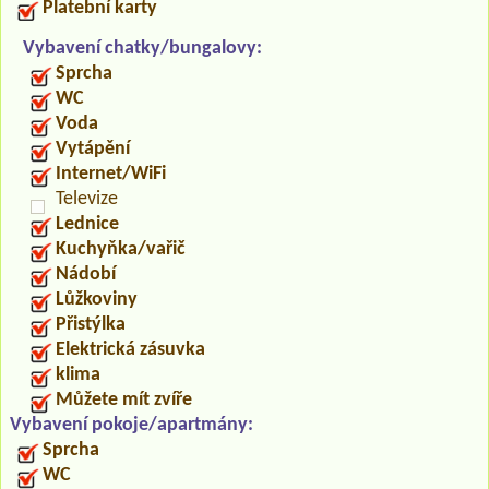
Platební karty
Vybavení chatky/bungalovy:
Sprcha
WC
Voda
Vytápění
Internet/WiFi
Televize
Lednice
Kuchyňka/vařič
Nádobí
Lůžkoviny
Přistýlka
Elektrická zásuvka
klima
Můžete mít zvíře
Vybavení pokoje/apartmány:
Sprcha
WC