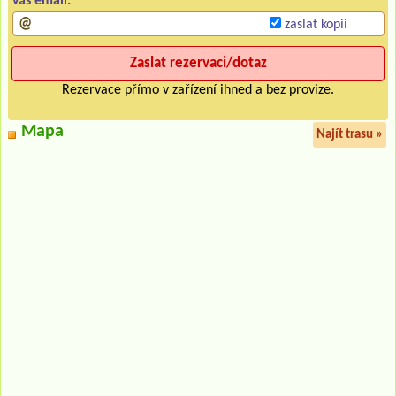
Váš email:
zaslat kopii
Rezervace přímo v zařízení ihned a bez provize.
Mapa
Najít trasu »