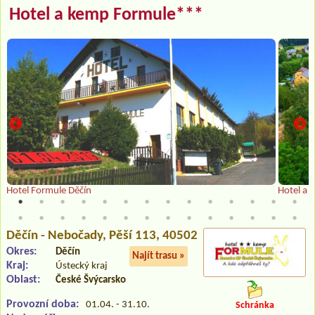
Hotel a kemp Formule***
Hotel Formule Děčín
Hotel a
Děčín - Nebočady
, Pěší 113, 40502
Okres:
Děčín
Najít trasu »
Kraj:
Ústecký kraj
Oblast:
České Švýcarsko
Provozní doba:
01.04. - 31.10.
Schránka