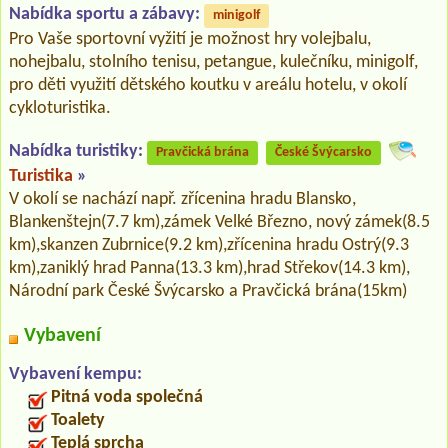
Nabídka sportu a zábavy:
minigolf
Pro Vaše sportovní vyžití je možnost hry volejbalu,
nohejbalu, stolního tenisu, petangue, kulečníku, minigolf,
pro děti využití dětského koutku v areálu hotelu, v okolí
cykloturistika.
Nabídka turistiky:
Pravčická brána
České Švýcarsko
Turistika
»
V okolí se nachází např. zřícenina hradu Blansko,
Blankenštejn(7.7 km),zámek Velké Březno, nový zámek(8.5
km),skanzen Zubrnice(9.2 km),zřícenina hradu Ostrý(9.3
km),zaniklý hrad Panna(13.3 km),hrad Střekov(14.3 km),
Národní park České Švýcarsko a Pravčická brána(15km)
Vybavení
Vybavení kempu:
Pitná voda společná
Toalety
Teplá sprcha