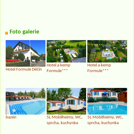
Foto galerie
Hotel a kemp
Hotel a kemp
Hotel Formule Děčín
Formule***
Formule***
bazén
5L Mobilheimy, WC,
5L Mobilheimy, WC,
sprcha, kuchynka
sprcha, kuchynka