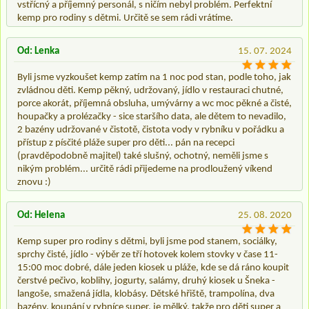
vstřícný a příjemný personál, s ničím nebyl problém. Perfektní
kemp pro rodiny s dětmi. Určitě se sem rádi vrátíme.
Od: Lenka
15. 07. 2024
Byli jsme vyzkoušet kemp zatím na 1 noc pod stan, podle toho, jak
zvládnou děti. Kemp pěkný, udržovaný, jídlo v restauraci chutné,
porce akorát, příjemná obsluha, umývárny a wc moc pěkné a čisté,
houpačky a prolézačky - sice staršího data, ale dětem to nevadilo,
2 bazény udržované v čistotě, čistota vody v rybníku v pořádku a
přístup z písčité pláže super pro děti... pán na recepci
(pravděpodobně majitel) také slušný, ochotný, neměli jsme s
nikým problém... určitě rádi přijedeme na prodloužený víkend
znovu :)
Od: Helena
25. 08. 2020
Kemp super pro rodiny s dětmi, byli jsme pod stanem, sociálky,
sprchy čisté, jídlo - výběr ze tří hotovek kolem stovky v čase 11-
15:00 moc dobré, dále jeden kiosek u pláže, kde se dá ráno koupit
čerstvé pečivo, koblihy, jogurty, salámy, druhý kiosek u Šneka -
langoše, smažená jídla, klobásy. Dětské hřiště, trampolína, dva
bazény, koupání v rybníce super, je mělký, takže pro děti super a