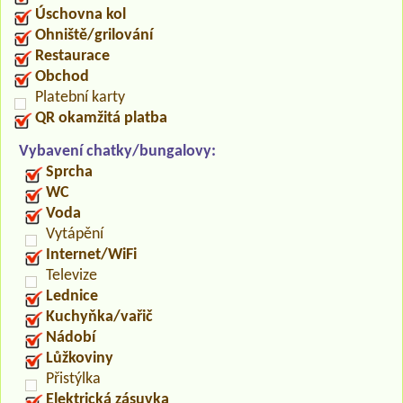
Úschovna kol
Ohniště/grilování
Restaurace
Obchod
Platební karty
QR okamžitá platba
Vybavení chatky/bungalovy:
Sprcha
WC
Voda
Vytápění
Internet/WiFi
Televize
Lednice
Kuchyňka/vařič
Nádobí
Lůžkoviny
Přistýlka
Elektrická zásuvka