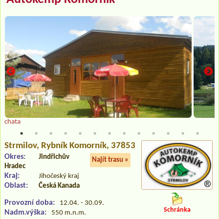
chata
Strmilov
, Rybník Komorník, 37853
Okres:
Jindřichův
Najít trasu »
Hradec
Kraj:
Jihočeský kraj
Oblast:
Česká Kanada
Provozní doba:
12.04. - 30.09.
Schránka
Nadm.výška:
550 m.n.m.