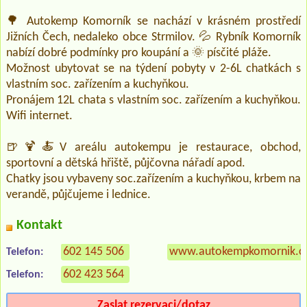
🌳 Autokemp Komorník se nachází v krásném prostředí
Jižních Čech, nedaleko obce Strmilov. 💦 Rybník Komorník
nabízí dobré podmínky pro koupání a 🌞 písčité pláže.
Možnost ubytovat se na týdení pobyty v 2-6L chatkách s
vlastním soc. zařízením a kuchyňkou.
Pronájem 12L chata s vlastním soc. zařízením a kuchyňkou.
Wifi internet.
🍺🍹🍝V areálu autokempu je restaurace, obchod,
sportovní a dětská hřiště, půjčovna nářadí apod.
Chatky jsou vybaveny soc.zařízením a kuchyňkou, krbem na
verandě, půjčujeme i lednice.
Kontakt
602 145 506
www.autokempkomornik.c
Telefon:
602 423 564
Telefon:
Zaslat rezervaci/dotaz