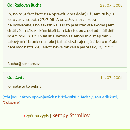
Od: Radovan Bucha
23. 07. 2008
Jo, no to je fact že to tu e opravdu dost dobrý už jsem tu byl a
jedu zas v: sobotu 27/7,08. A považoval bych se za
nejúchvácenějšího zákazníka. Tak to je asi tak vše akorád jsem
chtěl všem zákazníkům kteří tam taky jedou a pokud májí děti
kolem roku 8-12-15 let ať si vezmou s sebou míč. mají tam 2
takový mini branky na hokej tak ať si zahrajem já si beru míč ale
není moc nafouklej, ale to newa tak čau a jeďte taky !\"!!!!!!!
Bucha@seznam.cz
Od: Davit
14. 07. 2008
jo máte tu to pěkný
(zde jsou názory spokojených návštěvníků, všechny jsou v diskuzi,
Diskuze »
)
kempy Strmilov
«
zpět na výpis
|