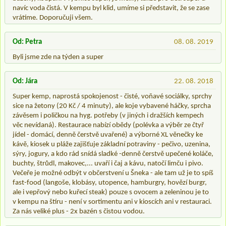
navíc voda čistá. V kempu byl klid, umíme si představit, že se zase
vrátíme. Doporučuji všem.
Od: Petra
08. 08. 2019
Byli jsme zde na týden a super
Od: Jára
22. 08. 2018
Super kemp, naprostá spokojenost - čisté, voňavé sociálky, sprchy
sice na žetony (20 Kč / 4 minuty), ale koje vybavené háčky, sprcha
závěsem i poličkou na hyg. potřeby (v jiných i dražších kempech
věc nevídaná). Restaurace nabízí obědy (polévka a výběr ze čtyř
jídel - domácí, denně čerstvě uvařené) a výborné XL věnečky ke
kávě, kiosek u pláže zajišťuje základní potraviny - pečivo, uzenina,
sýry, jogury, a kdo rád snídá sladké -denně čerstvě upečené koláče,
buchty, štrůdl, makovec,... uvaří i čaj a kávu, natočí limču i pivo.
Večeře je možné odbýt v občerstvení u Šneka - ale tam už je to spíš
fast-food (langoše, klobásy, utopence, hamburgry, hovězí burgr,
ale i vepřový nebo kuřecí steak) pouze s ovocem a zeleninou je to
v kempu na štíru - není v sortimentu ani v kioscích ani v restauraci.
Za nás veliké plus - 2x bazén s čistou vodou.