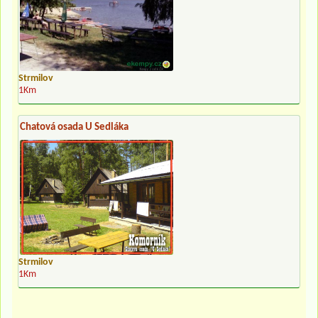
Strmilov
1Km
Chatová osada U Sedláka
Strmilov
1Km