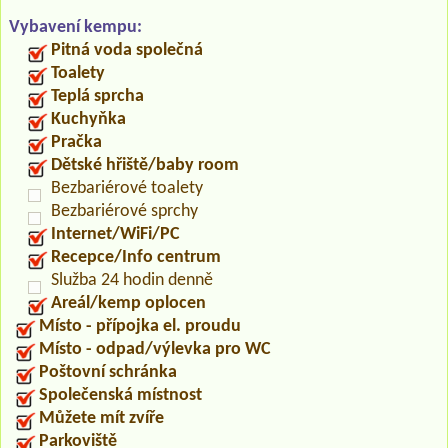
Vybavení kempu:
Pitná voda společná
Toalety
Teplá sprcha
Kuchyňka
Pračka
Dětské hřiště/baby room
Bezbariérové toalety
Bezbariérové sprchy
Internet/WiFi/PC
Recepce/Info centrum
Služba 24 hodin denně
Areál/kemp oplocen
Místo - přípojka el. proudu
Místo - odpad/výlevka pro WC
Poštovní schránka
Společenská místnost
Můžete mít zvíře
Parkoviště