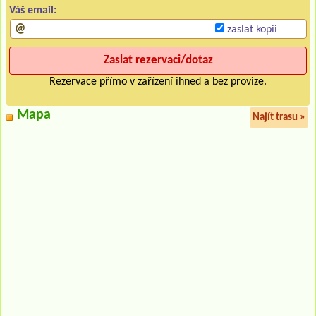
Váš email:
zaslat kopii
Rezervace přímo v zařízení ihned a bez provize.
Mapa
Najít trasu »