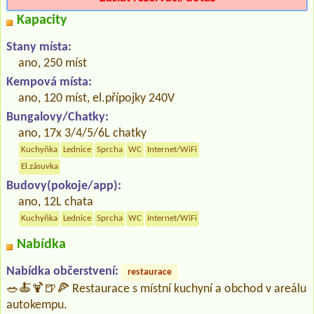
Kapacity
Stany místa:
ano, 250 míst
Kempová místa:
ano, 120 míst, el.přípojky 240V
Bungalovy/Chatky:
ano, 17x 3/4/5/6L chatky
Kuchyňka
Lednice
Sprcha
WC
Internet/WiFi
El.zásuvka
Budovy(pokoje/app):
ano, 12L chata
Kuchyňka
Lednice
Sprcha
WC
Internet/WiFi
Nabídka
Nabídka občerstvení:
restaurace
🥗🍝🍹🍺🍕 Restaurace s místní kuchyní a obchod v areálu
autokempu.