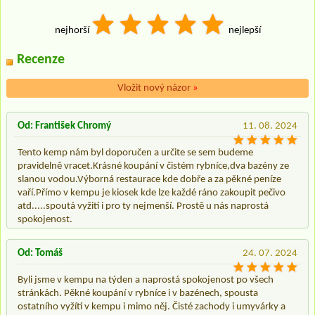
nejhorší
nejlepší
Recenze
Vložit nový názor
»
Od: František Chromý
11. 08. 2024
Tento kemp nám byl doporučen a určite se sem budeme
pravidelně vracet.Krásné koupání v čistém rybníce,dva bazény ze
slanou vodou.Výborná restaurace kde dobře a za pěkné peníze
vaří.Přímo v kempu je kiosek kde lze každé ráno zakoupit pečivo
atd.....spoutá vyžití i pro ty nejmenší. Prostě u nás naprostá
spokojenost.
Od: Tomáš
24. 07. 2024
Byli jsme v kempu na týden a naprostá spokojenost po všech
stránkách. Pěkné koupání v rybníce i v bazénech, spousta
ostatního vyžítí v kempu i mimo něj. Čisté zachody i umyvárky a