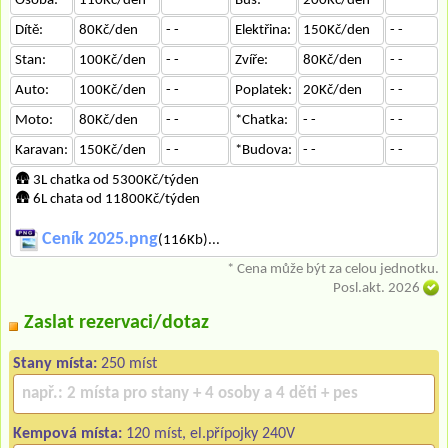
Osoba:
110Kč/den
- -
Bus:
200Kč/den
- -
Dítě:
80Kč/den
- -
Elektřina:
150Kč/den
- -
Stan:
100Kč/den
- -
Zvíře:
80Kč/den
- -
Auto:
100Kč/den
- -
Poplatek:
20Kč/den
- -
Moto:
80Kč/den
- -
*Chatka:
- -
- -
Karavan:
150Kč/den
- -
*Budova:
- -
- -
🛖 3L chatka od 5300Kč/týden
🛖 6L chata od 11800Kč/týden
Ceník 2025.png
(116Kb)...
* Cena může být za celou jednotku.
Posl.akt. 2026
Zaslat rezervaci/dotaz
Stany místa:
250 míst
Kempová místa:
120 míst, el.přípojky 240V