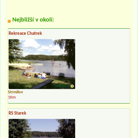
Nejbližší v okolí:
Rekreace Chatrek
Strmilov
1Km
RS Starek