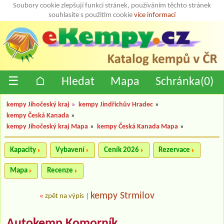
Soubory cookie zlepšují funkci stránek, používáním těchto stránek
souhlasíte s použitím cookie
více informací
☰
⌂
Hledat
Mapa
Schránka(
0
)
kempy Jihočeský kraj
»
kempy Jindřichův Hradec
»
kempy Česká Kanada
»
kempy Jihočeský kraj Mapa
»
kempy Česká Kanada Mapa
»
Kapacity
Vybavení
Ceník 2026
Rezervace
Mapa
Recenze
kempy Strmilov
«
zpět na výpis
|
Autokemp Komorník