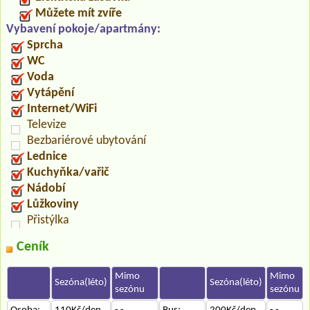
Můžete mít zvíře
Vybavení pokoje/apartmány:
Sprcha
WC
Voda
Vytápění
Internet/WiFi
Televize
Bezbariérové ubytování
Lednice
Kuchyňka/vařič
Nádobí
Lůžkoviny
Přistýlka
Ceník
Mimo
Mimo
Sezóna(léto)
Sezóna(léto)
sezónu
sezónu