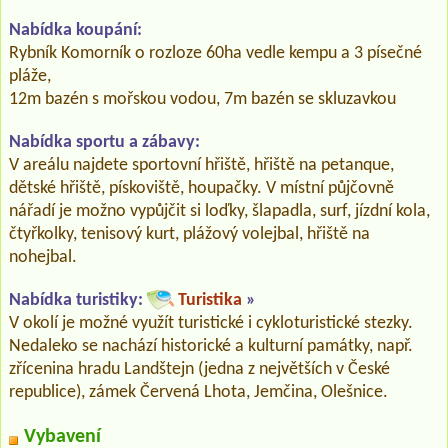
Nabídka koupání:
Rybník Komorník o rozloze 60ha vedle kempu a 3 písečné
pláže,
12m bazén s mořskou vodou, 7m bazén se skluzavkou
Nabídka sportu a zábavy:
V areálu najdete sportovní hřiště, hřiště na petanque,
dětské hřiště, pískoviště, houpačky. V místní půjčovně
nářadí je možno vypůjčit si loďky, šlapadla, surf, jízdní kola,
čtyřkolky, tenisový kurt, plážový volejbal, hřiště na
nohejbal.
Nabídka turistiky:
Turistika
»
V okolí je možné využít turistické i cykloturistické stezky.
Nedaleko se nachází historické a kulturní památky, např.
zřícenina hradu Landštejn (jedna z největších v České
republice), zámek Červená Lhota, Jemčina, Olešnice.
Vybavení