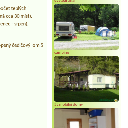
6L Apartmán
očet teplých i
ná cca 30 míst).
enec - srpen).
opený čedičový lom 5
camping
5L mobilní domy