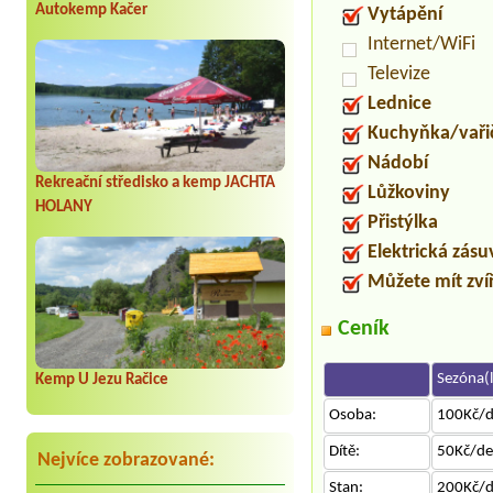
Autokemp Kačer
Vytápění
Internet/WiFi
Televize
Lednice
Kuchyňka/vaři
Nádobí
Rekreační středisko a kemp JACHTA
Lůžkoviny
HOLANY
Přistýlka
Elektrická zás
Můžete mít zví
Ceník
Sezóna(l
Kemp U Jezu Račice
Osoba:
100Kč/
Dítě:
50Kč/d
Nejvíce zobrazované:
Stan:
200Kč/