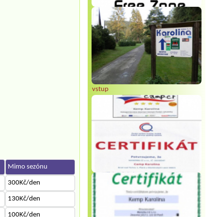
vstup
Mimo sezónu
300Kč/den
130Kč/den
100Kč/den