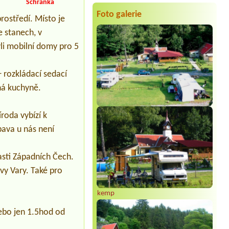
Termín od 2026-08-14 |
Areál
Schránka
Bohemaland
Foto galerie
Pro 5 osob
ostředí. Místo je
e stanech, v
Termín od 2026-08-06 |
Autokemp U
Pískovny
li mobilní domy pro 5
1 chata
Termín od 2026-08-11 |
Chaty u lesa
 rozkládací sedací
Karlovy Dvory
Chatka pro 2 osoby
ná kuchyně.
roda vybízí k
bava u nás není
asti Západních Čech.
vy Vary. Také pro
kemp
nebo jen 1.5hod od