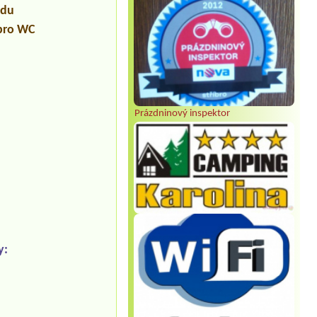
udu
 pro WC
Prázdninový inspektor
y: