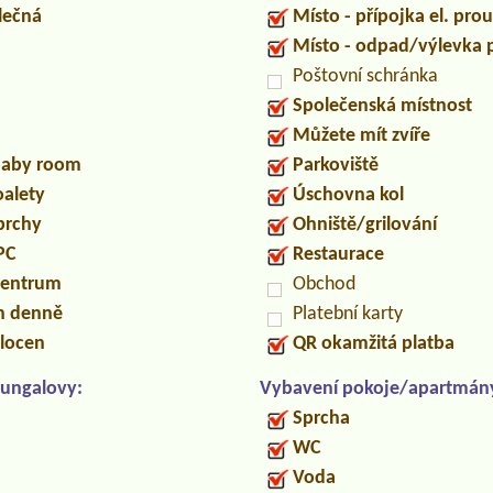
lečná
Místo - přípojka el. pro
Místo - odpad/výlevka
Poštovní schránka
Společenská místnost
Můžete mít zvíře
/baby room
Parkoviště
oalety
Úschovna kol
prchy
Ohniště/grilování
PC
Restaurace
centrum
Obchod
in denně
Platební karty
locen
QR okamžitá platba
ungalovy:
Vybavení pokoje/apartmán
Sprcha
WC
Voda