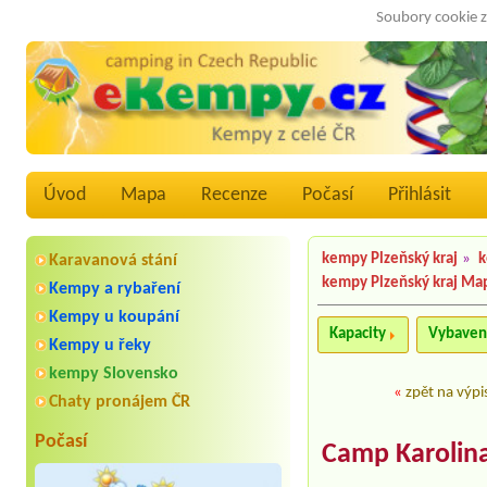
Soubory cookie z
Úvod
Mapa
Recenze
Počasí
Přihlásit
kempy Plzeňský kraj
»
k
Karavanová stání
kempy Plzeňský kraj Ma
Kempy a rybaření
Kempy u koupání
Kapacity
Vybaven
Kempy u řeky
kempy Slovensko
«
zpět na výpi
Chaty pronájem ČR
Počasí
Camp Karolin