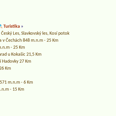
Turistika
»
 Český Les, Slavkovský les, Kosí potok
hra v Čechách 848 m.n.m - 25 Km
m.n.m - 25 Km
hrad u Kokašic 21,5 Km
olí Hadovky 27 Km
 26 Km
 571 m.n.m - 6 Km
.n.m - 15 Km