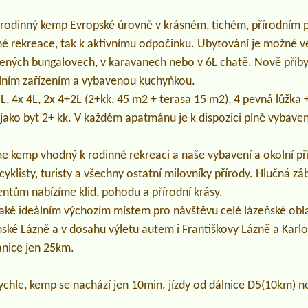
rodinný kemp Evropské úrovně v krásném, tichém, přírodním pr
né rekreace, tak k aktivnímu odpočinku. Ubytování je možné v
ných bungalovech, v karavanech nebo v 6L chatě. Nově přiby
álním zařízením a vybavenou kuchyňkou.
 4x 4L, 2x 4+2L (2+kk, 45 m2 + terasa 15 m2), 4 pevná lůžka +
jako byt 2+ kk. V každém apatmánu je k dispozici plně vybave
me kemp vhodný k rodinné rekreaci a naše vybavení a okolní pří
yklisty, turisty a všechny ostatní milovníky přírody. Hlučná zá
entům nabízíme klid, pohodu a přírodní krásy.
také ideálním výchozím místem pro návštěvu celé lázeňské obl
ké Lázně a v dosahu výletu autem i Františkovy Lázně a Karlo
nice jen 25km.
ychle, kemp se nachází jen 10min. jízdy od dálnice D5(10km) 