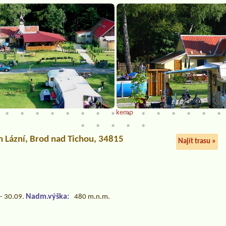
kemp
h Lázní
, Brod nad Tichou, 34815
Najít trasu »
Nadm.výška:
- 30.09.
480 m.n.m.