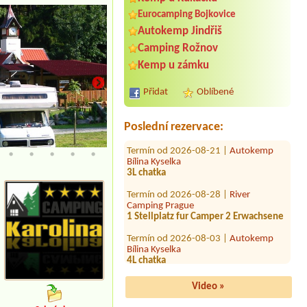
Eurocamping Bojkovice
Termín od 2026-07-26 |
Autokemp U
Autokemp Jindřiš
Pískovny
Camping Rožnov
Termín od 2026-07-28 |
Kemp a
Kemp u zámku
koupaliště Červenka
1 místo 2 osoby 1 dospělý a 1 dítě
Přidat
Oblíbené
Termín od 2026-08-09 |
Kemp Olšovec
karavan + 4 osoby
Poslední rezervace:
Termín od 2026-08-21 |
Autokemp
Bílina Kyselka
6L chatky
3L chatka
Termín od 2026-08-28 |
River
Camping Prague
1 Stellplatz fur Camper 2 Erwachsene
Termín od 2026-08-03 |
Autokemp
Bílina Kyselka
4L chatka
Termín od 2026-08-16 |
Kemp a
koupaliště Červenka
44
Video »