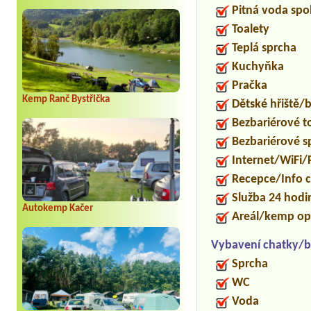
Pitná voda spo
Toalety
Teplá sprcha
Kuchyňka
Pračka
Kemp Ranč Bystřička
Dětské hřiště
Bezbariérové t
Bezbariérové s
Internet/WiFi/
Recepce/Info 
Služba 24 hod
Autokemp Kačer
Areál/kemp op
Vybavení chatky/b
Sprcha
WC
Voda