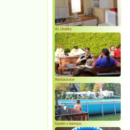
6L chatky
Restaurace
bazén v kempu