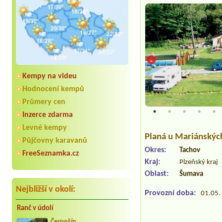
Kempy na videu
Hodnocení kempů
Průmery cen
Inzerce zdarma
Levné kempy
Planá u Mariánskýc
Půjčovny karavanů
Okres:
Tachov
FreeSeznamka.cz
Kraj:
Plzeňský kraj
Oblast:
Šumava
Nejbližší v okolí:
Provozní doba:
01.05. 
Ranč v údolí
Černošín