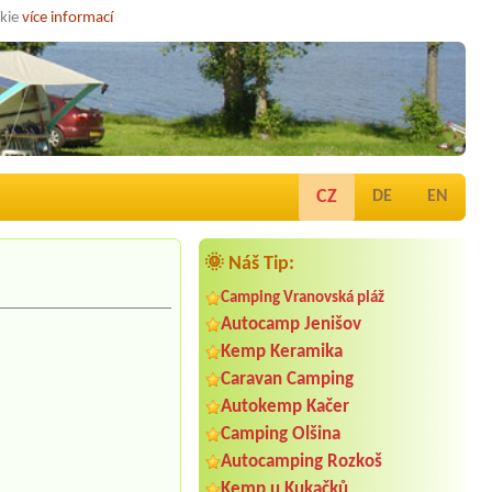
okie
více informací
CZ
DE
EN
🌞 Náš Tip:
Camping Vranovská pláž
Autocamp Jenišov
Kemp Keramika
Caravan Camping
Autokemp Kačer
Camping Olšina
Autocamping Rozkoš
Kemp u Kukačků