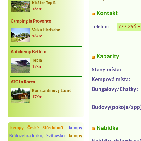
Klášter Teplá
16Km
Kontakt
Camping la Provence
777 296 
Telefon:
Velká Hleďsebe
16Km
Autokemp Betlém
Kapacity
Teplá
17Km
Stany místa:
Kempová místa:
ATC La Rocca
Bungalovy/Chatky:
Konstantinovy Lázně
17Km
Budovy(pokoje/app)
Nabídka
kempy České Středohoří
kempy
Královéhradecko, Svitavsko
kempy