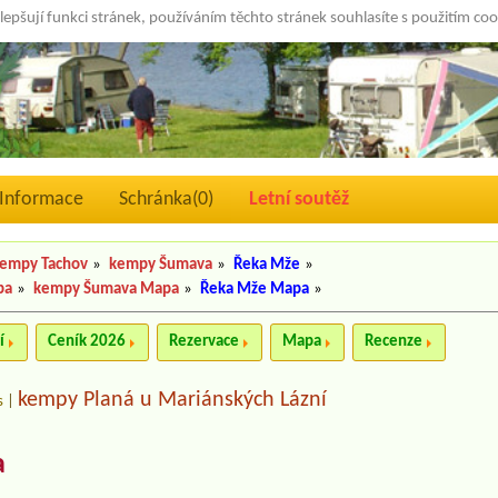
lepšují funkci stránek, používáním těchto stránek souhlasíte s použitím co
Informace
Schránka(
0
)
Letní soutěž
empy Tachov
»
kempy Šumava
»
Řeka Mže
»
pa
»
kempy Šumava Mapa
»
Řeka Mže Mapa
»
í
Ceník 2026
Rezervace
Mapa
Recenze
kempy Planá u Mariánských Lázní
s
|
a