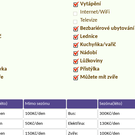
Vytápění
Internet/WiFi
Televize
Bezbariérové ubytování
č
Lednice
Kuchyňka/vařič
Nádobí
Lůžkoviny
uvka
Přistýlka
ře
Můžete mít zvíře
éto)
Mimo sezónu
Sezóna(léto)
den
100Kč/den
Bus:
300Kč/den
en
50Kč/den
Elektřina:
130Kč/den
den
150Kč/den
Zvíře:
100Kč/den