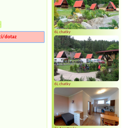
»
6L chatky
ci/dotaz
6L chatky