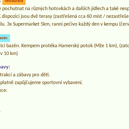
:
restaurace
e pochutnat na různých hotovkách a dalších jídlech a také nesp
 dispozici jsou dvě terasy (zastřešená cca 60 míst / nezastřeše
lu. 3x Supermarket 5km, ranní pečivo každý den v kempu (červ
azén
ozici bazén. Kempem protéka Hamerský potok (Mže 1 km), (zat
v 10 km)
bavy:
rakcí a zábavy pro děti.
zplatně zapůjčujeme sportovní vybavení.
kce:
í