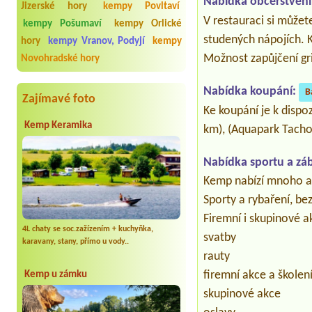
Nabídka občerstvení
Jizerské hory
kempy Povltaví
V restauraci si můžet
kempy Pošumaví
kempy Orlické
studených nápojích. K
hory
kempy Vranov, Podyjí
kempy
Možnost zapůjčení gri
Novohradské hory
Nabídka koupání:
B
Zajímavé foto
Ke koupání je k disp
Kemp Keramika
km), (Aquapark Tacho
Nabídka sportu a zá
Kemp nabízí mnoho at
Sporty a rybaření, be
Firemní i skupinové a
4L chaty se soc.zažízením + kuchyňka,
svatby
karavany, stany, přímo u vody..
rauty
firemní akce a školen
Kemp u zámku
skupinové akce