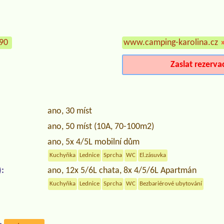
990
www.camping-karolina.cz
Zaslat rezerva
ano, 30 míst
ano, 50 míst (10A, 70-100m2)
ano, 5x 4/5L mobilní dům
Kuchyňka
Lednice
Sprcha
WC
El.zásuvka
:
ano, 12x 5/6L chata, 8x 4/5/6L Apartmán
Kuchyňka
Lednice
Sprcha
WC
Bezbariérové ubytování