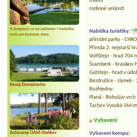
oslavy
rodinné sešlosti
4L bungalovy se soc.zažízením + kuchyňka,
Nabídka turistiky:
místa pro karavany, stany..
přírodní parky - CHKO
Přimda 2. nejstarší 
Volfštejn - hrad 704 
Švamberk - Krasíkov 
Gutštejn - hrad v úd
Bezdružice - zámek -
Kemp Domaslavice
Rozhledny:
Planá - Bohušúv vrch
Tachov Vysoká 564 m
Vybavení
Autocamp OASA Staňkov
Vybavení kempu: