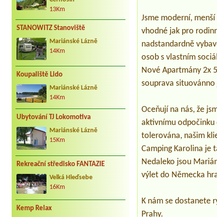
13Km
Jsme moderní, menší 
STANOWITZ Stanoviště
vhodné jak pro rodin
Mariánské Lázně
nadstandardně vybave
14Km
osob s vlastním soci
Nové Apartmány 2x 5L,
Koupaliště Lido
souprava situovánno 
Mariánské Lázně
14Km
Oceňují na nás, že js
Ubytování TJ Lokomotiva
aktivnímu odpočinku c
Mariánské Lázně
tolerována, našim kli
15Km
Camping Karolina je 
Nedaleko jsou Mariáns
Rekreační středisko FANTAZIE
výlet do Německa hra
Velká Hleďsebe
16Km
K nám se dostanete r
Kemp Relax
Prahy.