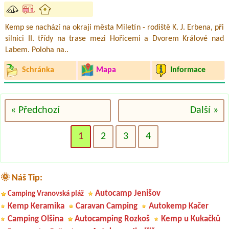
Kemp se nachází na okraji města Miletín - rodiště K. J. Erbena, při
silnici II. třídy na trase mezi Hořicemi a Dvorem Králové nad
Labem. Poloha na..
Schránka
Mapa
Informace
« Předchozí
Další »
1
2
3
4
🌞 Náš Tip:
Autocamp Jenišov
Camping Vranovská pláž
Kemp Keramika
Caravan Camping
Autokemp Kačer
Camping Olšina
Autocamping Rozkoš
Kemp u Kukačků