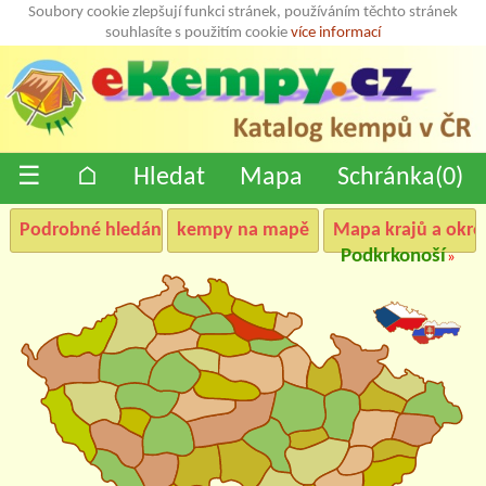
Soubory cookie zlepšují funkci stránek, používáním těchto stránek
souhlasíte s použitím cookie
více informací
☰
⌂
Hledat
Mapa
Schránka(
0
)
Podrobné hledání
kempy na mapě
Mapa krajů a okre
Podkrkonoší
»