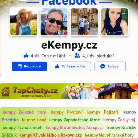
kempy Železné hory
kempy Povltaví
kempy Pojizeří
kempy
Aneta Melicharová
***
Plzeňsko
kempy Haná
kempy Západočeské lázně
kempy Český ráj
Byli jsme zde v týdnu od 25.7. do 1.8. 2026. Kemp jako takový je pěkný.
kempy Praha a okolí
kempy Broumovsko, Adršpach
kempy Kralický
V umývárně i na WC bylo vždy čisto, doplněný papír i utěrky, což při
množství návštěvníků není samozřejmost. V kempu je obchod a
Sněžník
kempy Křivoklátsko a Rakovnicko
kempy Novohradské hory