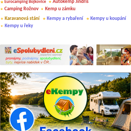
Autokemp Jindřiš
Eurocamping Bojkovice
Camping Rožnov
Kemp u zámku
Karavanová stání
Kempy a rybaření
Kempy u koupání
Kempy u řeky