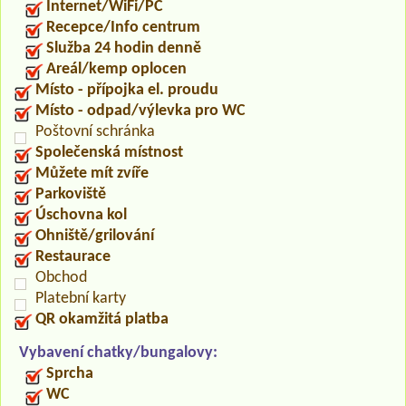
Internet/WiFi/PC
Recepce/Info centrum
Služba 24 hodin denně
Areál/kemp oplocen
Místo - přípojka el. proudu
Místo - odpad/výlevka pro WC
Poštovní schránka
Společenská místnost
Můžete mít zvíře
Parkoviště
Úschovna kol
Ohniště/grilování
Restaurace
Obchod
Platební karty
QR okamžitá platba
Vybavení chatky/bungalovy:
Sprcha
WC