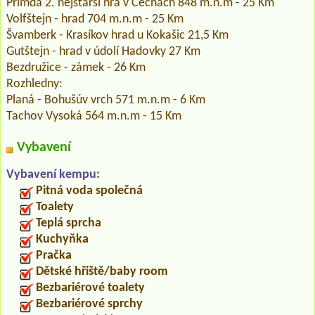
Přimda 2. nejstarší hra v Čechách 848 m.n.m - 25 Km
Volfštejn - hrad 704 m.n.m - 25 Km
Švamberk - Krasíkov hrad u Kokašic 21,5 Km
Gutštejn - hrad v údolí Hadovky 27 Km
Bezdružice - zámek - 26 Km
Rozhledny:
Planá - Bohušúv vrch 571 m.n.m - 6 Km
Tachov Vysoká 564 m.n.m - 15 Km
Vybavení
Vybavení kempu:
Pitná voda společná
Toalety
Teplá sprcha
Kuchyňka
Pračka
Dětské hřiště/baby room
Bezbariérové toalety
Bezbariérové sprchy