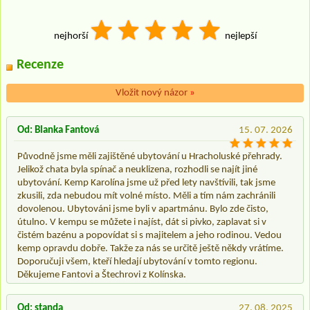
nejhorší
nejlepší
Recenze
Vložit nový názor
»
Od: Blanka Fantová
15. 07. 2026
Původně jsme měli zajištěné ubytování u Hracholuské přehrady.
Jelikož chata byla spínač a neuklizena, rozhodli se najít jiné
ubytování. Kemp Karolína jsme už před lety navštívili, tak jsme
zkusili, zda nebudou mít volné místo. Měli a tím nám zachránili
dovolenou. Ubytováni jsme byli v apartmánu. Bylo zde čisto,
útulno. V kempu se můžete i najíst, dát si pivko, zaplavat si v
čistém bazénu a popovídat si s majitelem a jeho rodinou. Vedou
kemp opravdu dobře. Takže za nás se určitě ještě někdy vrátíme.
Doporučuji všem, kteří hledají ubytování v tomto regionu.
Děkujeme Fantovi a Štechrovi z Kolínska.
Od: standa
27. 08. 2025