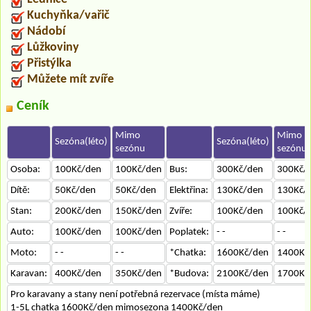
Kuchyňka/vařič
Nádobí
Lůžkoviny
Přistýlka
Můžete mít zvíře
Ceník
Mimo
Mimo
Sezóna(léto)
Sezóna(léto)
sezónu
sezónu
Osoba:
100Kč/den
100Kč/den
Bus:
300Kč/den
300Kč/
Dítě:
50Kč/den
50Kč/den
Elektřina:
130Kč/den
130Kč/
Stan:
200Kč/den
150Kč/den
Zvíře:
100Kč/den
100Kč/
Auto:
100Kč/den
100Kč/den
Poplatek:
- -
- -
Moto:
- -
- -
*Chatka:
1600Kč/den
1400Kč
Karavan:
400Kč/den
350Kč/den
*Budova:
2100Kč/den
1700Kč
Pro karavany a stany není potřebná rezervace (místa máme)
1-5L chatka 1600Kč/den mimosezona 1400Kč/den