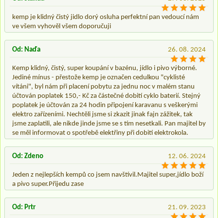
kemp je klidný čistý jidlo dorý osluha perfektní pan vedoucí nám
ve všem vyhověl všem doporučuji
Od: Naďa
26. 08. 2024
Kemp klidný, čistý, super koupání v bazénu, jídlo i pivo výborné.
Jediné mínus - přestože kemp je označen cedulkou "cyklisté
vítáni", byl nám při placení pobytu za jednu noc v malém stanu
účtován poplatek 150,- Kč za částečné dobití cyklo baterií. Stejný
poplatek je účtován za 24 hodin připojení karavanu s veškerými
elektro zařízeními. Nechtěli jsme si zkazit jinak fajn zážitek, tak
jsme zaplatili, ale nikde jinde jsme se s tím nesetkali. Pan majitel by
se měl informovat o spotřebě elektřiny při dobití elektrokola.
Od: Zdeno
12. 06. 2024
Jeden z nejlepších kempů co jsem navštívil.Majitel super,jídlo boží
a pivo super.Přijedu zase
Od: Prtr
21. 09. 2023