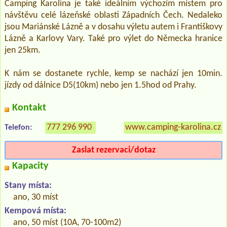
Camping Karolina je také ideálním výchozím místem pro
návštěvu celé lázeňské oblasti Západních Čech. Nedaleko
jsou Mariánské Lázně a v dosahu výletu autem i Františkovy
Lázně a Karlovy Vary. Také pro výlet do Německa hranice
jen 25km.
K nám se dostanete rychle, kemp se nachází jen 10min.
jízdy od dálnice D5(10km) nebo jen 1.5hod od Prahy.
Kontakt
777 296 990
www.camping-karolina.cz
Telefon:
Zaslat rezervaci/dotaz
Kapacity
Stany místa:
ano, 30 míst
Kempová místa:
ano, 50 míst (10A, 70-100m2)