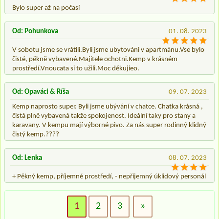
Bylo super až na počasí
Od: Pohunkova
01. 08. 2023
V sobotu jsme se vrátili.Byli jsme ubytováni v apartmánu.Vse bylo
čisté, pěkně vybavené.Majitele ochotni.Kemp v krásném
prostředí.Vnoucata si to užili.Moc děkujieo.
Od: Opaváci & Ríša
09. 07. 2023
Kemp naprosto super. Byli jsme ubývání v chatce. Chatka krásná ,
čistá plně vybavená takže spokojenost. Ideální taky pro stany a
karavany. V kempu mají výborné pivo. Za nás super rodinný klidný
čistý kemp.????
Od: Lenka
08. 07. 2023
+ Pěkný kemp, příjemné prostředí, - nepříjemný úklidový personál
1
2
3
»