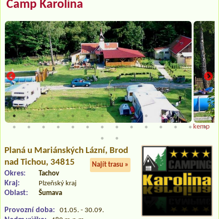
Camp Karolina
kemp
Planá u Mariánských Lázní
, Brod
nad Tichou, 34815
Najít trasu »
Okres:
Tachov
Kraj:
Plzeňský kraj
Oblast:
Šumava
Provozní doba:
01.05. - 30.09.