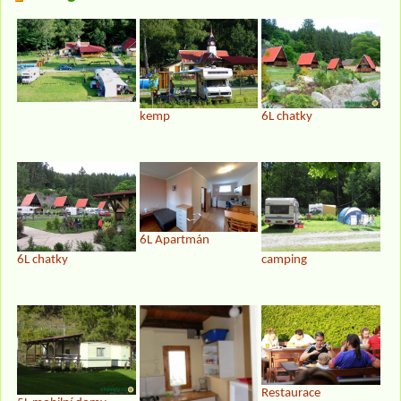
kemp
6L chatky
6L Apartmán
6L chatky
camping
Restaurace