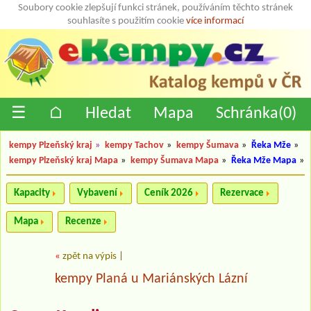
Soubory cookie zlepšují funkci stránek, používáním těchto stránek
souhlasíte s použitím cookie
více informací
☰
⌂
Hledat
Mapa
Schránka(
0
)
kempy Plzeňský kraj
»
kempy Tachov
»
kempy Šumava
»
Řeka Mže
»
kempy Plzeňský kraj Mapa
»
kempy Šumava Mapa
»
Řeka Mže Mapa
»
Kapacity
Vybavení
Ceník 2026
Rezervace
Mapa
Recenze
«
zpět na výpis
|
kempy Planá u Mariánských Lázní