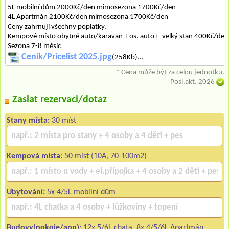
5L mobilní dům 2000Kč/den mimosezona 1700Kč/den
4L Apartmán 2100Kč/den mimosezona 1700Kč/den
Ceny zahrnují všechny poplatky.
Kempové místo obytné auto/karavan + os. auto+- velký stan 400Kč/den
Sezona 7-8 měsíc
Ceník/Pricelist 2025.jpg
(258Kb)...
* Cena může být za celou jednotku.
Posl.akt. 2026
Zaslat rezervaci/dotaz
Stany místa:
30 míst
Kempová místa:
50 míst (10A, 70-100m2)
Ubytování:
5x 4/5L mobilní dům
Budovy(pokoje/app):
12x 5/6L chata, 8x 4/5/6L Apartmán