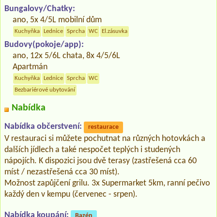
Bungalovy/Chatky:
ano, 5x 4/5L mobilní dům
Kuchyňka
Lednice
Sprcha
WC
El.zásuvka
Budovy(pokoje/app):
ano, 12x 5/6L chata, 8x 4/5/6L
Apartmán
Kuchyňka
Lednice
Sprcha
WC
Bezbariérové ubytování
Nabídka
Nabídka občerstvení:
restaurace
V restauraci si můžete pochutnat na různých hotovkách a
dalších jídlech a také nespočet teplých i studených
nápojích. K dispozici jsou dvě terasy (zastřešená cca 60
míst / nezastřešená cca 30 míst).
Možnost zapůjčení grilu. 3x Supermarket 5km, ranní pečivo
každý den v kempu (červenec - srpen).
Nabídka koupání:
Bazén