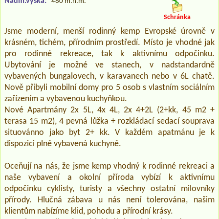
Nadm.výška:
480 m.n.m.
Schránka
Jsme moderní, menší rodinný kemp Evropské úrovně v
krásném, tichém, přírodním prostředí. Místo je vhodné jak
pro rodinné rekreace, tak k aktivnímu odpočinku.
Ubytování je možné ve stanech, v nadstandardně
vybavených bungalovech, v karavanech nebo v 6L chatě.
Nově přibyli mobilní domy pro 5 osob s vlastním sociálním
zařízením a vybavenou kuchyňkou.
Nové Apartmány 2x 5L, 4x 4L, 2x 4+2L (2+kk, 45 m2 +
terasa 15 m2), 4 pevná lůžka + rozkládací sedací souprava
situovánno jako byt 2+ kk. V každém apatmánu je k
dispozici plně vybavená kuchyně.
Oceňují na nás, že jsme kemp vhodný k rodinné rekreaci a
naše vybavení a okolní příroda vybízí k aktivnímu
odpočinku cyklisty, turisty a všechny ostatní milovníky
přírody. Hlučná zábava u nás není tolerována, našim
klientům nabízíme klid, pohodu a přírodní krásy.