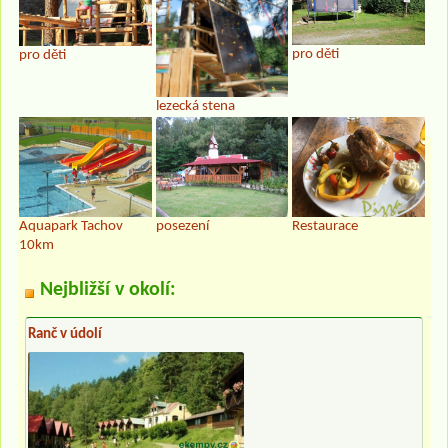
pro děti
pro děti
lezecká stena
Aquapark Tachov
posezení
Restaurace
10km
Nejbližší v okolí:
Ranč v údolí