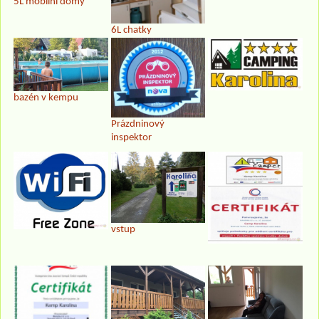
5L mobilní domy
6L chatky
bazén v kempu
Prázdninový
inspektor
vstup