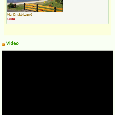
Mariánské Lázně
14Km
Video