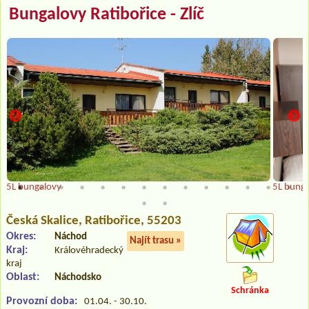
Bungalovy Ratibořice - Zlíč
5L bungalovy
5L bung
Česká Skalice
, Ratibořice, 55203
Okres:
Náchod
Najít trasu »
Kraj:
Královéhradecký
kraj
Oblast:
Náchodsko
Schránka
Provozní doba:
01.04. - 30.10.