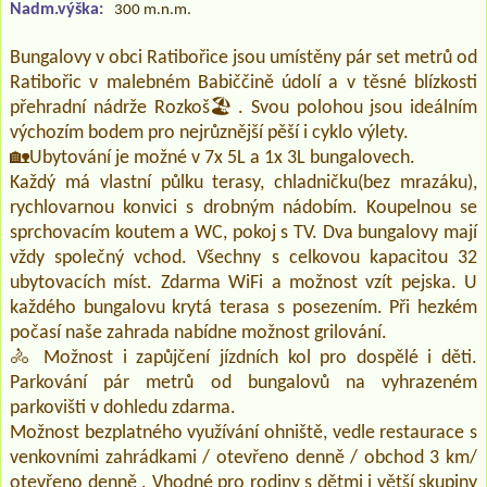
Nadm.výška:
300 m.n.m.
Bungalovy v obci Ratibořice jsou umístěny pár set metrů od
Ratibořic v malebném Babiččině údolí a v těsné blízkosti
přehradní nádrže Rozkoš🏖️. Svou polohou jsou ideálním
výchozím bodem pro nejrůznější pěší i cyklo výlety.
🏡Ubytování je možné v 7x 5L a 1x 3L bungalovech.
Každý má vlastní půlku terasy, chladničku(bez mrazáku),
rychlovarnou konvici s drobným nádobím. Koupelnou se
sprchovacím koutem a WC, pokoj s TV. Dva bungalovy mají
vždy společný vchod. Všechny s celkovou kapacitou 32
ubytovacích míst. Zdarma WiFi a možnost vzít pejska. U
každého bungalovu krytá terasa s posezením. Při hezkém
počasí naše zahrada nabídne možnost grilování.
🚴‍ Možnost i zapůjčení jízdních kol pro dospělé i děti.
Parkování pár metrů od bungalovů na vyhrazeném
parkovišti v dohledu zdarma.
Možnost bezplatného využívání ohniště, vedle restaurace s
venkovními zahrádkami / otevřeno denně / obchod 3 km/
otevřeno denně . Vhodné pro rodiny s dětmi i větší skupiny