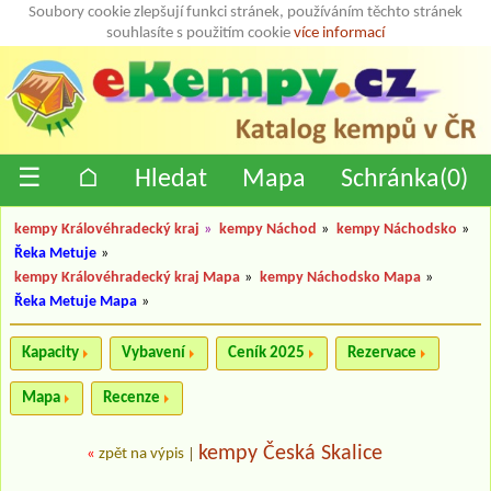
Soubory cookie zlepšují funkci stránek, používáním těchto stránek
souhlasíte s použitím cookie
více informací
☰
⌂
Hledat
Mapa
Schránka(
0
)
kempy Královéhradecký kraj
»
kempy Náchod
»
kempy Náchodsko
»
Řeka Metuje
»
kempy Královéhradecký kraj Mapa
»
kempy Náchodsko Mapa
»
Řeka Metuje Mapa
»
Kapacity
Vybavení
Ceník 2025
Rezervace
Mapa
Recenze
kempy Česká Skalice
«
zpět na výpis
|