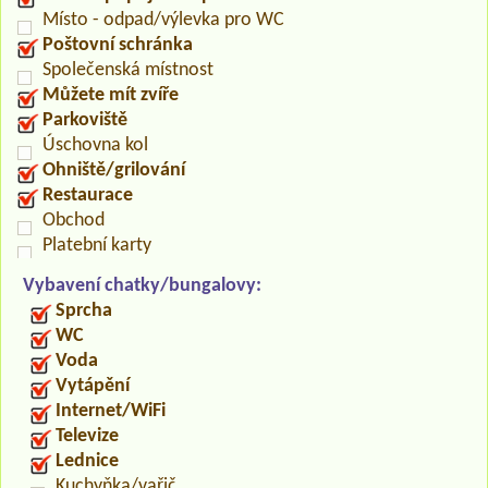
Místo - odpad/výlevka pro WC
Poštovní schránka
Společenská místnost
Můžete mít zvíře
Parkoviště
Úschovna kol
Ohniště/grilování
Restaurace
Obchod
Platební karty
Vybavení chatky/bungalovy:
Sprcha
WC
Voda
Vytápění
Internet/WiFi
Televize
Lednice
Kuchyňka/vařič