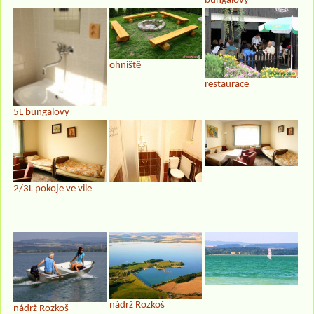
bungalovy
ohniště
restaurace
5L bungalovy
2/3L pokoje ve vile
nádrž Rozkoš
nádrž Rozkoš