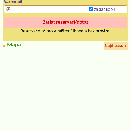
Váš email:
zaslat kopii
Rezervace přímo v zařízení ihned a bez provize.
Mapa
Najít trasu »