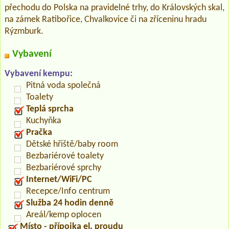
přechodu do Polska na pravidelné trhy, do Královských skal,
na zámek Ratibořice, Chvalkovice či na zříceninu hradu
Rýzmburk.
Vybavení
Vybavení kempu:
Pitná voda společná
Toalety
Teplá sprcha
Kuchyňka
Pračka
Dětské hřiště/baby room
Bezbariérové toalety
Bezbariérové sprchy
Internet/WiFi/PC
Recepce/Info centrum
Služba 24 hodin denně
Areál/kemp oplocen
Místo - přípojka el. proudu