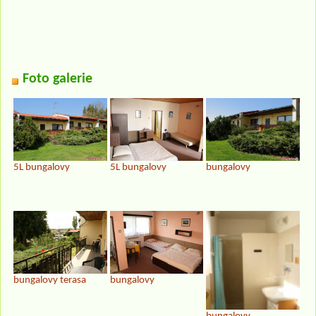
Foto galerie
5L bungalovy
5L bungalovy
bungalovy
bungalovy terasa
bungalovy