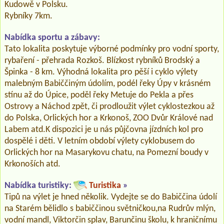
Kudowě v Polsku.
Rybníky 7km.
Nabídka sportu a zábavy:
Tato lokalita poskytuje výborné podmínky pro vodní sporty,
rybaření - přehrada Rozkoš. Blízkost rybníků Brodský a
Špinka - 8 km. Výhodná lokalita pro pěší i cyklo výlety
malebným Babiččiným údolím, podél řeky Úpy v krásném
stínu až do Úpice, poděl řeky Metuje do Pekla a přes
Ostrovy a Náchod zpět, či prodloužit výlet cyklostezkou až
do Polska, Orlických hor a Krkonoš, ZOO Dvůr Králové nad
Labem atd.K dispozici je u nás půjčovna jízdních kol pro
dospělé i děti. V letním období výlety cyklobusem do
Orlických hor na Masarykovu chatu, na Pomezní boudy v
Krkonoších atd.
Nabídka turistiky:
Turistika
»
Tipů na výlet je hned několik. Vydejte se do Babiččina údolí
na Starém bělidlo s babiččinou světničkou,na Rudrův mlýn,
vodní mandl, Viktorčin splav, Barunčinu školu, k hraničnímu