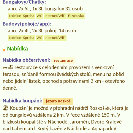
Bungalovy/Chatky:
ano, 7x 5L, 1x 3L bungalov 32 osob
Lednice
Sprcha
WC
Internet/WiFi
El.zásuvka
Budovy(pokoje/app):
ano, 2x 4L, 2x 3L pokoj, 14 osob
Lednice
Sprcha
WC
Internet/WiFi
Nabídka
Nabídka občerstvení:
restaurace
🥗🍝 restaurace s celodenním provozem s venkovní
terasou, snídaně formou švédských stolů, menu na oběd
nebo jídelní lístek, obchod s potravinami 2 km - otevřeno
denně.
Nabídka koupání:
jezero Rozkoš
🏖️ Koupání je možné v přehradní nádrži Rozkoš🚣, která je
od bungalovů vzdálena 2 km. V řece vzdálené 150 m. V
blízkosti koupaliště v Náchodě, Jaroměři, Dvoře Králové
nad Labem atd. Krytý bazén v Náchodě a Aquapark V