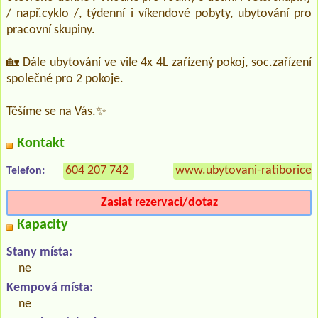
/ např.cyklo /, týdenní i víkendové pobyty, ubytování pro
pracovní skupiny.
🏡 Dále ubytování ve vile 4x 4L zařízený pokoj, soc.zařízení
společné pro 2 pokoje.
Těšíme se na Vás.✨
Kontakt
604 207 742
www.ubytovani-ratiborice.
Telefon:
Zaslat rezervaci/dotaz
Kapacity
Stany místa:
ne
Kempová místa:
ne