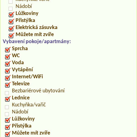
Nádobí
Lůžkoviny
Přistýlka
Elektrická zásuvka
Můžete mít zvíře
Vybavení pokoje/apartmány:
Sprcha
WC
Voda
Vytápění
Internet/WiFi
Televize
Bezbariérové ubytování
Lednice
Kuchyňka/vařič
Nádobí
Lůžkoviny
Přistýlka
Můžete mít zvíře