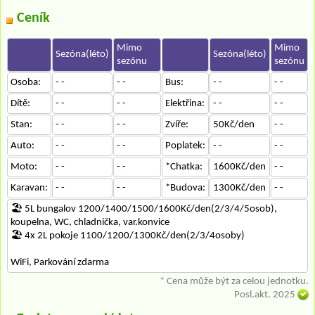
Ceník
Mimo
Mimo
Sezóna(léto)
Sezóna(léto)
sezónu
sezónu
Osoba:
- -
- -
Bus:
- -
- -
Dítě:
- -
- -
Elektřina:
- -
- -
Stan:
- -
- -
Zvíře:
50Kč/den
- -
Auto:
- -
- -
Poplatek:
- -
- -
Moto:
- -
- -
*Chatka:
1600Kč/den
- -
Karavan:
- -
- -
*Budova:
1300Kč/den
- -
🏖️ 5L bungalov 1200/1400/1500/1600Kč/den(2/3/4/5osob),
koupelna, WC, chladnička, var.konvice
🏖️ 4x 2L pokoje 1100/1200/1300Kč/den(2/3/4osoby)
WiFi, Parkování zdarma
* Cena může být za celou jednotku.
Posl.akt. 2025