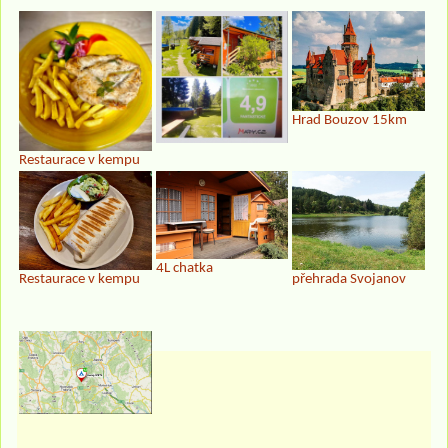
Hrad Bouzov 15km
Restaurace v kempu
4L chatka
Restaurace v kempu
přehrada Svojanov