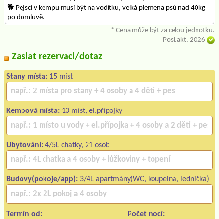
🐕‍ Pejsci v kempu musí být na vodítku, velká plemena psů nad 40kg
po domluvě.
* Cena může být za celou jednotku.
Posl.akt. 2026
Zaslat rezervaci/dotaz
Stany místa:
15 míst
Kempová místa:
10 míst, el.přípojky
Ubytování:
4/5L chatky, 21 osob
Budovy(pokoje/app):
3/4L apartmány(WC, koupelna, lednička)
Termín od:
Počet nocí: