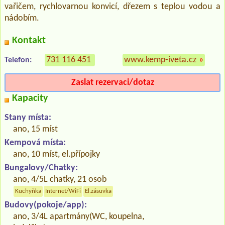
vařičem, rychlovarnou konvicí, dřezem s teplou vodou a
nádobím.
Kontakt
731 116 451
www.kemp-iveta.cz
»
Telefon:
Zaslat rezervaci/dotaz
Kapacity
Stany místa:
ano, 15 míst
Kempová místa:
ano, 10 míst, el.přípojky
Bungalovy/Chatky:
ano, 4/5L chatky, 21 osob
Kuchyňka
Internet/WiFi
El.zásuvka
Budovy(pokoje/app):
ano, 3/4L apartmány(WC, koupelna,