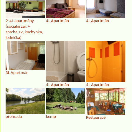
2-4L apartmány
4L Apartmán
4L Apartmán
(sociální zař. +
sprcha,TV, kuchynka,
lednička)
3L Apartmán
4L Apartmán
4L Apartmán
přehrada
kemp
Restaurace