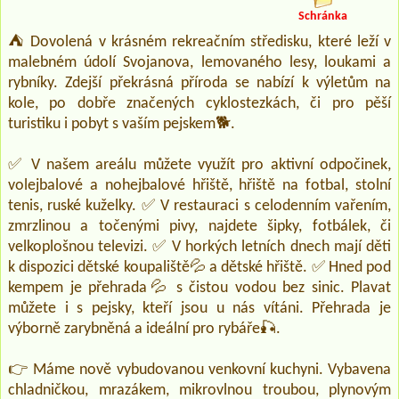
Schránka
⛺ Dovolená v krásném rekreačním středisku, které leží v
malebném údolí Svojanova, lemovaného lesy, loukami a
rybníky. Zdejší překrásná příroda se nabízí k výletům na
kole, po dobře značených cyklostezkách, či pro pěší
turistiku i pobyt s vaším pejskem🐕‍.
✅ V našem areálu můžete využít pro aktivní odpočinek,
volejbalové a nohejbalové hřiště, hřiště na fotbal, stolní
tenis, ruské kuželky. ✅ V restauraci s celodenním vařením,
zmrzlinou a točenými pivy, najdete šipky, fotbálek, či
velkoplošnou televizi. ✅ V horkých letních dnech mají děti
k dispozici dětské koupaliště💦 a dětské hřiště. ✅ Hned pod
kempem je přehrada💦 s čistou vodou bez sinic. Plavat
můžete i s pejsky, kteří jsou u nás vítáni. Přehrada je
výborně zarybněná a ideální pro rybáře🎣.
👉 Máme nově vybudovanou venkovní kuchyni. Vybavena
chladničkou, mrazákem, mikrovlnou troubou, plynovým