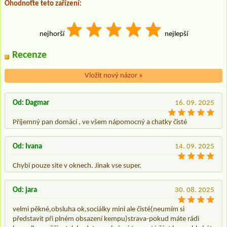
Ohodnoťte teto zařízení:
nejhorší
nejlepší
Recenze
Vložit nový názor
»
Od: Dagmar
16. 09. 2025
Příjemný pan domácí , ve všem nápomocný a chatky čisté
Od: Ivana
14. 09. 2025
Chybi pouze site v oknech. Jinak vse super.
Od: jara
30. 08. 2025
velmi pěkné,obsluha ok,sociálky mini ale čisté(neumím si
představit při plném obsazení kempu)strava-pokud máte rádi