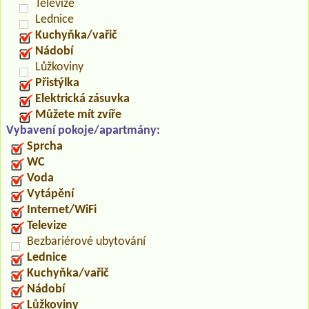
Televize
Lednice
Kuchyňka/vařič
Nádobí
Lůžkoviny
Přistýlka
Elektrická zásuvka
Můžete mít zvíře
Vybavení pokoje/apartmány:
Sprcha
WC
Voda
Vytápění
Internet/WiFi
Televize
Bezbariérové ubytování
Lednice
Kuchyňka/vařič
Nádobí
Lůžkoviny