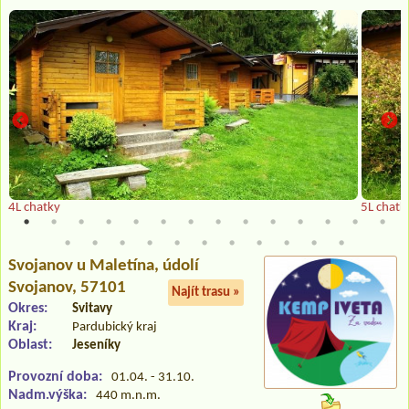
4L chatky
5L chatk
Svojanov u Maletína
, údolí
Svojanov, 57101
Najít trasu »
Okres:
Svitavy
Kraj:
Pardubický kraj
Oblast:
Jeseníky
Provozní doba:
01.04. - 31.10.
Nadm.výška:
440 m.n.m.