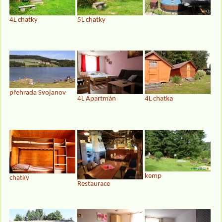
4L chatky
5L chatky
přehrada Svojanov
4L Apartmán
4L chatka
kemp
chatky
Restaurace