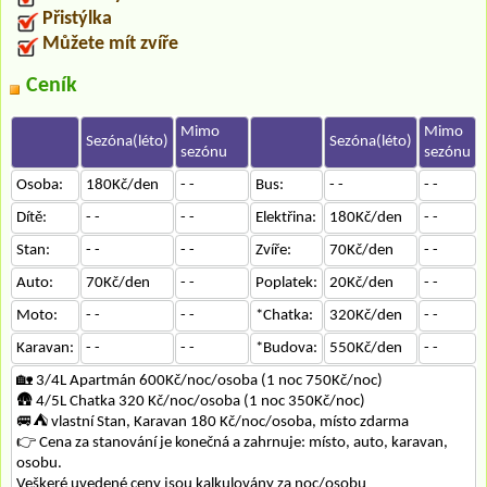
Přistýlka
Můžete mít zvíře
Ceník
Mimo
Mimo
Sezóna(léto)
Sezóna(léto)
sezónu
sezónu
Osoba:
180Kč/den
- -
Bus:
- -
- -
Dítě:
- -
- -
Elektřina:
180Kč/den
- -
Stan:
- -
- -
Zvíře:
70Kč/den
- -
Auto:
70Kč/den
- -
Poplatek:
20Kč/den
- -
Moto:
- -
- -
*Chatka:
320Kč/den
- -
Karavan:
- -
- -
*Budova:
550Kč/den
- -
🏡 3/4L Apartmán 600Kč/noc/osoba (1 noc 750Kč/noc)
🛖 4/5L Chatka 320 Kč/noc/osoba (1 noc 350Kč/noc)
🚐⛺ vlastní Stan, Karavan 180 Kč/noc/osoba, místo zdarma
👉 Cena za stanování je konečná a zahrnuje: místo, auto, karavan,
osobu.
Veškeré uvedené ceny jsou kalkulovány za noc/osobu