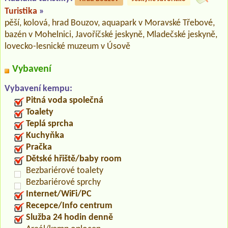
Turistika
»
pěší, kolová, hrad Bouzov, aquapark v Moravské Třebové,
bazén v Mohelnici, Javoříčské jeskyně, Mladečské jeskyně,
lovecko-lesnické muzeum v Úsově
Vybavení
Vybavení kempu:
Pitná voda společná
Toalety
Teplá sprcha
Kuchyňka
Pračka
Dětské hřiště/baby room
Bezbariérové toalety
Bezbariérové sprchy
Internet/WiFi/PC
Recepce/Info centrum
Služba 24 hodin denně