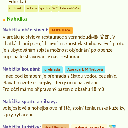
lednička)
Kuchyňka
Lednice
Sprcha
WC
Internet/WiFi
Nabídka
Nabídka občerstvení:
restaurace
V areálu je stylová restaurace s verandou🍝🥧 🍹🍺. V
chatkách ani pokojích není možnost vlastního vaření, proto
je s ubytováním spjata možnost objednání polopenze
popřípadě stravování v naší restauraci.
Nabídka koupání:
přehrada
Aquapark M.Třebová
Hned pod kempem je přehrada s čistou vodou bez sinic.
Plavat můžete i s pejsky, kteří jsou u nás vítáni.
Pro děti máme připravený bazén o obsahu 18 m3
Nabídka sportu a zábavy:
volejbalové a nohejbalové hřiště, stolní tenis, ruské kuželky,
šipky, rybaření.
Nabídka turistiky:
Hrad Bouzov
Jeskyně Javoříčko