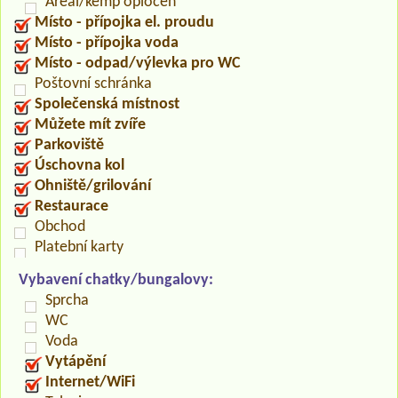
Areál/kemp oplocen
Místo - přípojka el. proudu
Místo - přípojka voda
Místo - odpad/výlevka pro WC
Poštovní schránka
Společenská místnost
Můžete mít zvíře
Parkoviště
Úschovna kol
Ohniště/grilování
Restaurace
Obchod
Platební karty
Vybavení chatky/bungalovy:
Sprcha
WC
Voda
Vytápění
Internet/WiFi