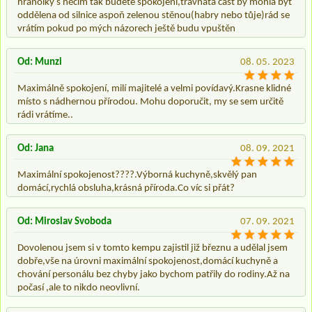
hranolky s něčím tak budete spokojeni,travnatá část by mohla být
oddělena od silnice aspoň zelenou stěnou(habry nebo tůje)rád se
vrátím pokud po mých názorech ještě budu vpuštěn
Od: Munzi
08. 05. 2023
Maximálně spokojení, milí majitelé a velmi povídavý.Krasne klidné
místo s nádhernou přírodou. Mohu doporučit, my se sem určitě
rádi vrátíme..
Od: Jana
08. 09. 2021
Maximální spokojenost????.Výborná kuchyně,skvělý pan
domácí,rychlá obsluha,krásná příroda.Co víc si přát?
Od: Miroslav Svoboda
07. 09. 2021
Dovolenou jsem si v tomto kempu zajistil již březnu a udělal jsem
dobře,vše na úrovni maximální spokojenost,domácí kuchyně a
chování personálu bez chyby jako bychom patřily do rodiny.Až na
počasí ,ale to nikdo neovlivní.