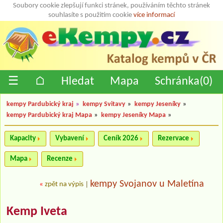
Soubory cookie zlepšují funkci stránek, používáním těchto stránek
souhlasíte s použitím cookie
více informací
☰
⌂
Hledat
Mapa
Schránka(
0
)
kempy Pardubický kraj
»
kempy Svitavy
»
kempy Jeseníky
»
kempy Pardubický kraj Mapa
»
kempy Jeseníky Mapa
»
Kapacity
Vybavení
Ceník 2026
Rezervace
Mapa
Recenze
kempy Svojanov u Maletína
«
zpět na výpis
|
Kemp Iveta