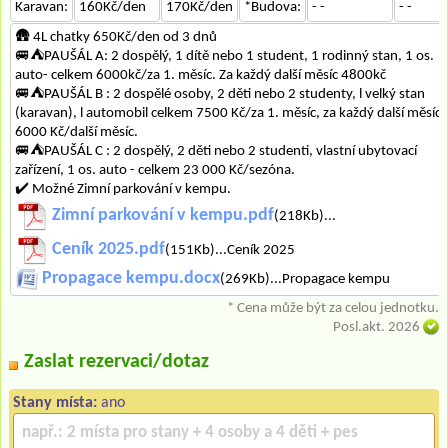
Karavan:
160Kč/den
170Kč/den
*Budova:
- -
- -
🛖 4L chatky 650Kč/den od 3 dnů
🚐⛺PAUŠÁL A: 2 dospělý, 1 dítě nebo 1 student, 1 rodinný stan, 1 os.
auto- celkem 6000kč/za 1. měsíc. Za každý další měsíc 4800kč
🚐⛺PAUŠÁL B : 2 dospělé osoby, 2 děti nebo 2 studenty, l velký stan
(karavan), l automobil celkem 7500 Kč/za 1. měsíc, za každý další měsíc
6000 Kč/další měsíc.
🚐⛺PAUŠÁL C : 2 dospělý, 2 děti nebo 2 studenti, vlastní ubytovací
zařízení, 1 os. auto - celkem 23 000 Kč/sezóna.
✔️ Možné Zimní parkování v kempu.
Zimní parkování v kempu.pdf
(218Kb)...
Ceník 2025.pdf
(151Kb)...Ceník 2025
Propagace kempu.docx
(269Kb)...Propagace kempu
* Cena může být za celou jednotku.
Posl.akt. 2026
Zaslat rezervaci/dotaz
Stany místa:
ano