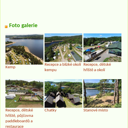
Foto galerie
Recepce a blízké okolí
Recepce, dětské
Kemp
kempu
hřiště a okolí
Recepce, dětské
Chatky
Stanové místo
hřiště, půjčovna
paddleboardů a
restaurace