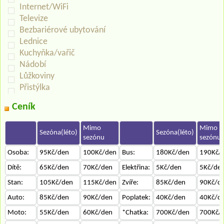
Internet/WiFi
Televize
Bezbariérové ubytování
Lednice
Kuchyňka/vařič
Nádobí
Lůžkoviny
Přistýlka
Ceník
Mimo
Mimo
Sezóna(léto)
Sezóna(léto)
sezónu
sezónu
Osoba:
95Kč/den
100Kč/den
Bus:
180Kč/den
190Kč/
Dítě:
65Kč/den
70Kč/den
Elektřina:
5Kč/den
5Kč/de
Stan:
105Kč/den
115Kč/den
Zvíře:
85Kč/den
90Kč/d
Auto:
85Kč/den
90Kč/den
Poplatek:
40Kč/den
40Kč/d
Moto:
55Kč/den
60Kč/den
*Chatka:
700Kč/den
700Kč/