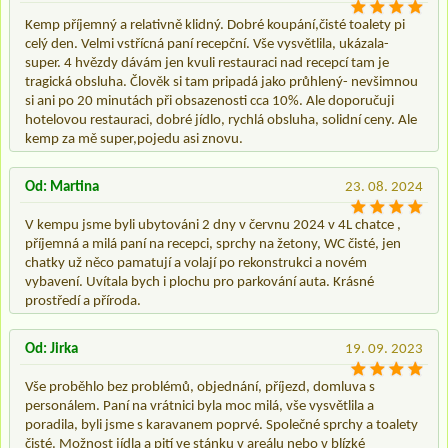
Kemp příjemný a relativně klidný. Dobré koupání,čisté toalety pi
celý den. Velmi vstřícná paní recepční. Vše vysvětlila, ukázala-
super. 4 hvězdy dávám jen kvuli restauraci nad recepcí tam je
tragická obsluha. Člověk si tam pripadá jako průhlený- nevšimnou
si ani po 20 minutách při obsazenosti cca 10%. Ale doporučuji
hotelovou restauraci, dobré jídlo, rychlá obsluha, solidní ceny. Ale
kemp za mě super,pojedu asi znovu.
Od: Martina
23. 08. 2024
V kempu jsme byli ubytováni 2 dny v červnu 2024 v 4L chatce ,
příjemná a milá paní na recepci, sprchy na žetony, WC čisté, jen
chatky už něco pamatují a volají po rekonstrukci a novém
vybavení. Uvítala bych i plochu pro parkování auta. Krásné
prostředí a příroda.
Od: Jirka
19. 09. 2023
Vše proběhlo bez problémů, objednání, příjezd, domluva s
personálem. Paní na vrátnici byla moc milá, vše vysvětlila a
poradila, byli jsme s karavanem poprvé. Společné sprchy a toalety
čisté. Možnost jídla a pití ve stánku v areálu nebo v blízké