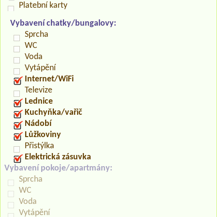
Platební karty
Vybavení chatky/bungalovy:
Sprcha
WC
Voda
Vytápění
Internet/WiFi
Televize
Lednice
Kuchyňka/vařič
Nádobí
Lůžkoviny
Přistýlka
Elektrická zásuvka
Vybavení pokoje/apartmány:
Sprcha
WC
Voda
Vytápění