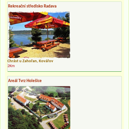
Rekreační středisko Radava
Chrást u Zahořan, Kovářov
2Km
Areál Tvrz Holešice