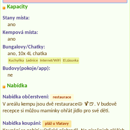
Kapacity
Stany místa:
ano
Kempová místa:
ano
Bungalovy/Chatky:
ano, 10x 4L chatka
Kuchyňka
Lednice
Internet/WiFi
El.zásuvka
Budovy(pokoje/app):
ne
Nabídka
Nabídka občerstvení:
restaurace
V areálu kempu jsou dvě restaurace🥧 🍹🍺. V budově
recepce si můžou maminky ohřát jídlo pro své děti.
Nabídka koupání:
pláž u Vlatavy