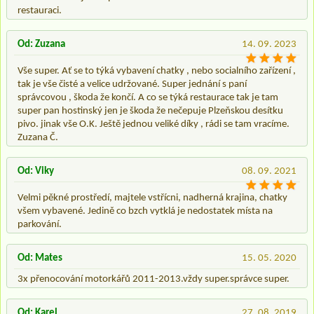
restauraci.
Od: Zuzana
14. 09. 2023
Vše super. Ať se to týká vybavení chatky , nebo socialního zařízení ,
tak je vše čisté a velice udržované. Super jednání s paní
správcovou , škoda že končí. A co se týká restaurace tak je tam
super pan hostinský jen je škoda že nečepuje Plzeňskou desítku
pivo. jinak vše O.K. Ještě jednou veliké díky , rádi se tam vracíme.
Zuzana Č.
Od: Viky
08. 09. 2021
Velmi pěkné prostředí, majtele vstřícni, nadherná krajina, chatky
všem vybavené. Jedině co bzch vytklá je nedostatek místa na
parkování.
Od: Mates
15. 05. 2020
3x přenocování motorkářů 2011-2013.vždy super.správce super.
Od: Karel
27. 08. 2019