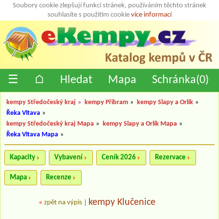
Soubory cookie zlepšují funkci stránek, používáním těchto stránek
souhlasíte s použitím cookie
více informací
☰
⌂
Hledat
Mapa
Schránka(
0
)
kempy Středočeský kraj
»
kempy Příbram
»
kempy Slapy a Orlík
»
Řeka Vltava
»
kempy Středočeský kraj Mapa
»
kempy Slapy a Orlík Mapa
»
Řeka Vltava Mapa
»
Kapacity
Vybavení
Ceník 2026
Rezervace
Mapa
Recenze
kempy Klučenice
«
zpět na výpis
|