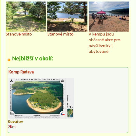
Stanové místo
Stanové místo
V kempu jsou
občasné akce pro
návštěvníky i
ubytované
Nejbližší v okolí:
Kemp Radava
Kovářov
2Km