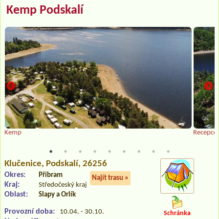
Kemp Podskalí
Kemp
Recepce 
Klučenice
, Podskalí, 26256
Okres:
Příbram
Najít trasu »
Kraj:
Středočeský kraj
Oblast:
Slapy a Orlík
Provozní doba:
10.04. - 30.10.
Schránka