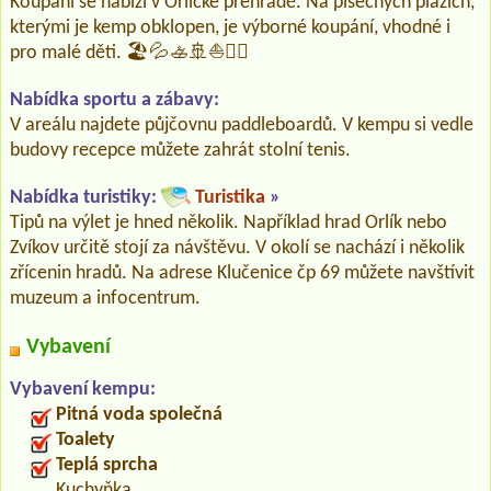
Koupání se nabízí v Orlické přehradě. Na písečných plážích,
kterými je kemp obklopen, je výborné koupání, vhodné i
pro malé děti. 🏖️💦🚣🚢⛵🤽‍♂️
Nabídka sportu a zábavy:
V areálu najdete půjčovnu paddleboardů. V kempu si vedle
budovy recepce můžete zahrát stolní tenis.
Nabídka turistiky:
Turistika
»
Tipů na výlet je hned několik. Například hrad Orlík nebo
Zvíkov určitě stojí za návštěvu. V okolí se nachází i několik
zřícenin hradů. Na adrese Klučenice čp 69 můžete navštívit
muzeum a infocentrum.
Vybavení
Vybavení kempu:
Pitná voda společná
Toalety
Teplá sprcha
Kuchyňka