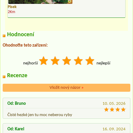
Písek
2Km
Hodnocení
Ohodnoťte teto zařízení:
nejhorší
nejlepší
Recenze
Vložit nový názor
»
Od: Bruno
10. 05. 2026
Čisté hezké jen tu moc neberou ryby
Od: Karel
16. 09. 2024