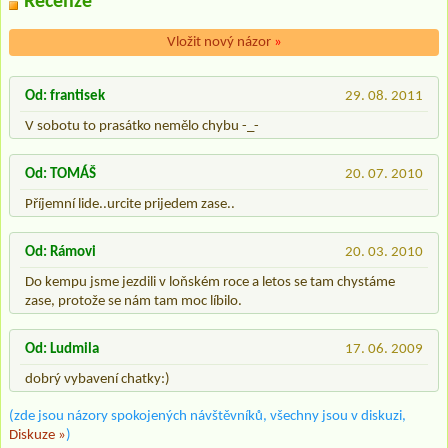
Recenze
Vložit nový názor
»
Od: frantisek
29. 08. 2011
V sobotu to prasátko nemělo chybu -_-
Od: TOMÁŠ
20. 07. 2010
Příjemní lide..urcite prijedem zase..
Od: Rámovi
20. 03. 2010
Do kempu jsme jezdili v loňském roce a letos se tam chystáme
zase, protože se nám tam moc líbilo.
Od: Ludmila
17. 06. 2009
dobrý vybavení chatky:)
(zde jsou názory spokojených návštěvníků, všechny jsou v diskuzi,
Diskuze »
)