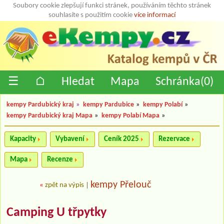
Soubory cookie zlepšují funkci stránek, používáním těchto stránek
souhlasíte s použitím cookie
více informací
☰
⌂
Hledat
Mapa
Schránka(
0
)
kempy Pardubický kraj
»
kempy Pardubice
»
kempy Polabí
»
kempy Pardubický kraj Mapa
»
kempy Polabí Mapa
»
Kapacity
Vybavení
Ceník 2025
Rezervace
Mapa
Recenze
kempy Přelouč
«
zpět na výpis
|
Camping U třpytky