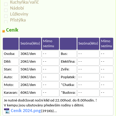
Kuchyňka/vařič
Nádobí
Lůžkoviny
Přistýlka
Ceník
Mimo
Mimo
Sezóna(léto)
Sezóna(léto)
sezónu
sezónu
Osoba:
30Kč/den
- -
Bus:
- -
- -
Dítě:
20Kč/den
- -
Elektřina:
- -
- -
Stan:
50Kč/den
- -
Zvíře:
- -
- -
Auto:
30Kč/den
- -
Poplatek:
- -
- -
Moto:
20Kč/den
- -
*Chatka:
- -
- -
Karavan:
60Kč/den
- -
*Budova:
- -
- -
Je nutné dodržovat noční klid od 22.00hod. do 8.00hodin. !
V kempu jsou ubytovány především rodiny s dětmi.
Ceník 2024.png
(391Kb)...