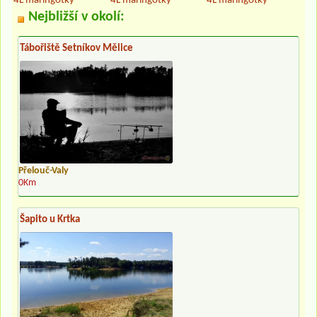
4L maringotky
4L maringotky
4L maringotky
Nejbližší v okolí:
Tábořiště Setníkov Mělice
Přelouč-Valy
0Km
Šapito u Krtka