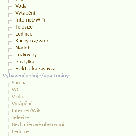
Voda
Vytápění
Internet/WiFi
Televize
Lednice
Kuchyňka/vařič
Nádobí
Lůžkoviny
Přistýlka
Elektrická zásuvka
Vybavení pokoje/apartmány:
Sprcha
WC
Voda
Vytápění
Internet/WiFi
Televize
Bezbariérové ubytování
Lednice