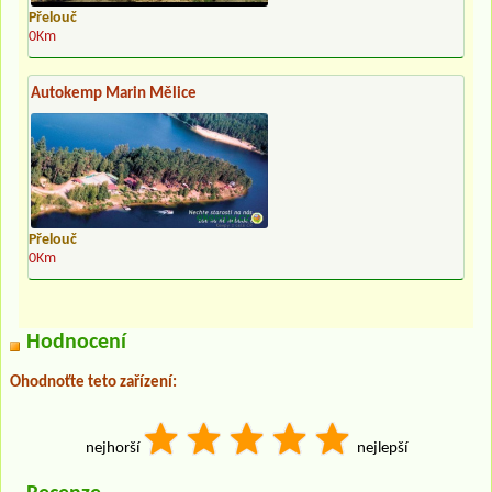
Přelouč
0Km
Autokemp Marin Mělice
Přelouč
0Km
Hodnocení
Ohodnoťte teto zařízení:
nejhorší
nejlepší