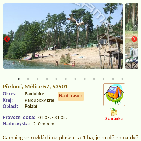
Přelouč
, Mělice 57, 53501
Okres:
Pardubice
Najít trasu »
Kraj:
Pardubický kraj
Oblast:
Polabí
Provozní doba:
01.07. - 31.08.
Schránka
Nadm.výška:
210 m.n.m.
Camping se rozkládá na ploše cca 1 ha, je rozdělen na dvě