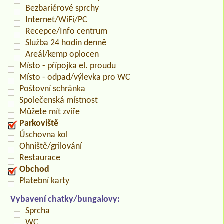
Bezbariérové sprchy
Internet/WiFi/PC
Recepce/Info centrum
Služba 24 hodin denně
Areál/kemp oplocen
Místo - přípojka el. proudu
Místo - odpad/výlevka pro WC
Poštovní schránka
Společenská místnost
Můžete mít zvíře
Parkoviště
Úschovna kol
Ohniště/grilování
Restaurace
Obchod
Platební karty
Vybavení chatky/bungalovy:
Sprcha
WC