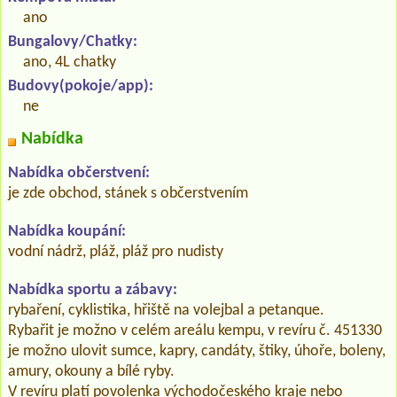
ano
Bungalovy/Chatky:
ano, 4L chatky
Budovy(pokoje/app):
ne
Nabídka
Nabídka občerstvení:
je zde obchod, stánek s občerstvením
Nabídka koupání:
vodní nádrž, pláž, pláž pro nudisty
Nabídka sportu a zábavy:
rybaření, cyklistika, hřiště na volejbal a petanque.
Rybařit je možno v celém areálu kempu, v revíru č. 451330
je možno ulovit sumce, kapry, candáty, štiky, úhoře, boleny,
amury, okouny a bílé ryby.
V revíru platí povolenka východočeského kraje nebo