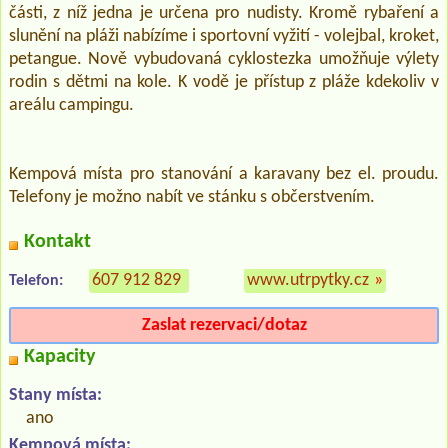
části, z níž jedna je určena pro nudisty. Kromě rybaření a
slunění na pláži nabízíme i sportovní vyžití - volejbal, kroket,
petangue. Nově vybudovaná cyklostezka umožňuje výlety
rodin s dětmi na kole. K vodě je přístup z pláže kdekoliv v
areálu campingu.
Kempová místa pro stanování a karavany bez el. proudu.
Telefony je možno nabít ve stánku s občerstvením.
Kontakt
607 912 829
www.utrpytky.cz
»
Telefon:
Zaslat rezervaci/dotaz
Kapacity
Stany místa:
ano
Kempová místa: