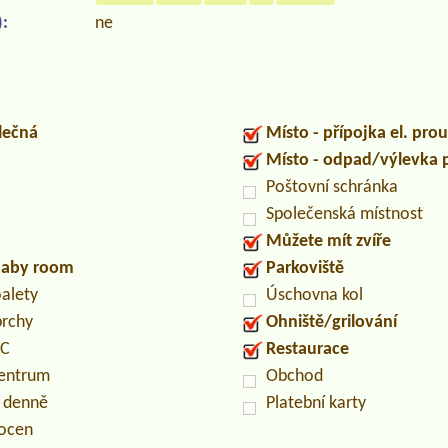
:
ne
lečná
Místo - přípojka el. pro
Místo - odpad/výlevka
Poštovní schránka
Společenská místnost
Můžete mít zvíře
/baby room
Parkoviště
oalety
Úschovna kol
prchy
Ohniště/grilování
PC
Restaurace
centrum
Obchod
n denně
Platební karty
locen