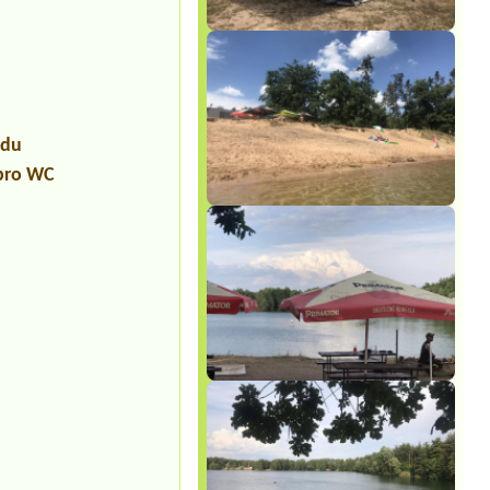
udu
 pro WC