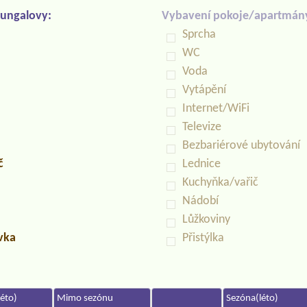
ungalovy:
Vybavení pokoje/apartmán
Sprcha
WC
Voda
Vytápění
Internet/WiFi
Televize
Bezbariérové ubytování
č
Lednice
Kuchyňka/vařič
Nádobí
Lůžkoviny
uvka
Přistýlka
éto)
Mimo sezónu
Sezóna(léto)