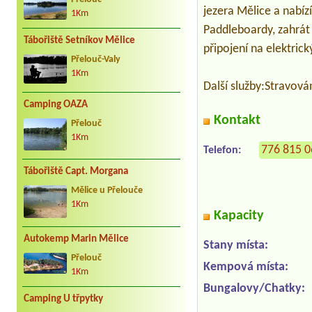
jezera Mělice a nabízí
1Km
Paddleboardy, zahrát
Tábořiště Setníkov Mělice
připojení na elektric
Přelouč-Valy
1Km
Další služby:Stravován
Camping OAZA
Kontakt
Přelouč
1Km
776 815 
Telefon:
Tábořiště Capt. Morgana
Mělice u Přelouče
1Km
Kapacity
Autokemp Marin Mělice
Stany místa:
Přelouč
Kempová místa:
1Km
Bungalovy/Chatky:
Camping U třpytky