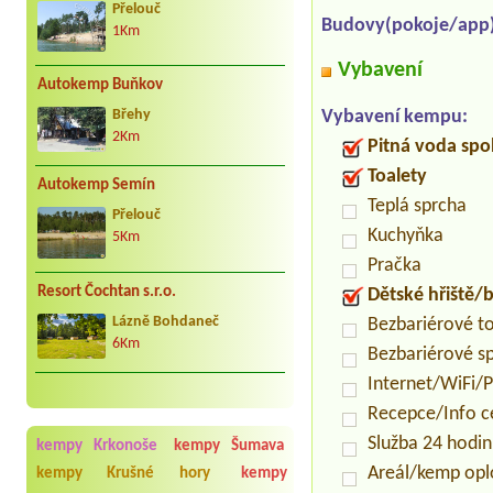
Přelouč
Budovy(pokoje/app)
1Km
Vybavení
Autokemp Buňkov
Vybavení kempu:
Břehy
2Km
Pitná voda spo
Toalety
Autokemp Semín
Teplá sprcha
Přelouč
Kuchyňka
5Km
Pračka
Resort Čochtan s.r.o.
Dětské hřiště
Lázně Bohdaneč
Bezbariérové t
6Km
Bezbariérové s
Internet/WiFi/
Recepce/Info 
Služba 24 hodi
kempy Krkonoše
kempy Šumava
Areál/kemp op
kempy Krušné hory
kempy