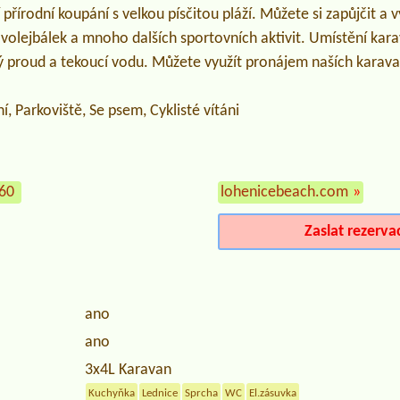
 přírodní koupání s velkou písčitou pláží. Můžete si zapůjčit a 
 volejbálek a mnoho dalších sportovních aktivit. Umístění kar
ký proud a tekoucí vodu. Můžete využít pronájem naších karav
í, Parkoviště, Se psem, Cyklisté vítáni
060
lohenicebeach.com
»
Zaslat rezerva
ano
ano
3x4L Karavan
Kuchyňka
Lednice
Sprcha
WC
El.zásuvka