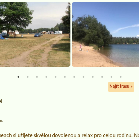
Najít trasu »
aj
m.
Beach si užijete skvělou dovolenou a relax pro celou rodinu. N