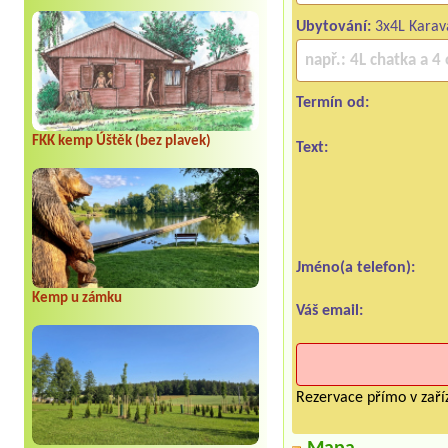
Ubytování:
3x4L Karav
Termín od:
FKK kemp Úštěk (bez plavek)
Text:
Jméno(a telefon):
Kemp u zámku
Váš email:
Rezervace přímo v zaříz