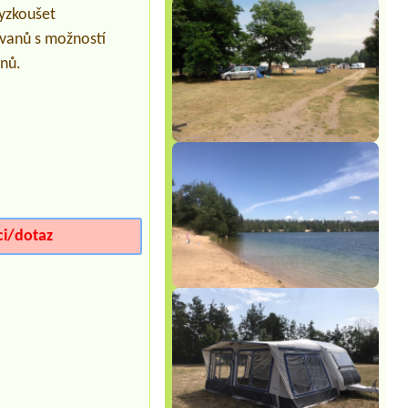
Termín od 2026-07-24 |
Autokemp
vyzkoušet
Apollo
Chata C
avanů s možností
anů.
Termín od 2026-08-21 |
Kemp Úštěk u
jezera Chmelař
2,4L retro chatky
Termín od 2026-07-31 |
Autocamp
Erika
3 stany + 4 dospělí + 4 děti
Termín od 2026-08-04 |
Rekreační
zařízení U Kapličky
ci/dotaz