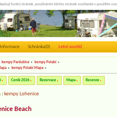
lepšují funkci stránek, používáním těchto stránek souhlasíte s použitím co
Informace
Schránka(
0
)
Letní soutěž
kempy Pardubice
»
kempy Polabí
»
Mapa
»
kempy Polabí Mapa
»
í
Ceník 2026
Rezervace
Mapa
Recenze
kempy Lohenice
s
|
enice Beach