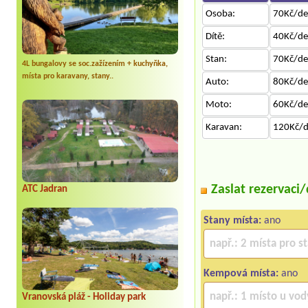
Osoba:
70Kč/d
Dítě:
40Kč/d
Stan:
70Kč/d
4L bungalovy se soc.zažízením + kuchyňka,
místa pro karavany, stany..
Auto:
80Kč/d
Moto:
60Kč/d
Karavan:
120Kč/
Zaslat rezervaci
ATC Jadran
Stany místa:
ano
Kempová místa:
ano
Vranovská pláž - Holiday park