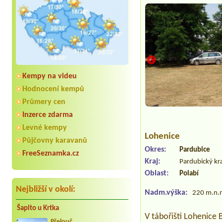
Kempy na videu
Hodnocení kempů
Průmery cen
Inzerce zdarma
Levné kempy
Lohenice
Půjčovny karavanů
Okres:
Pardubice
FreeSeznamka.cz
Kraj:
Pardubický kr
Oblast:
Polabí
Nejbližší v okolí:
Nadm.výška:
220 m.n.
Šapito u Krtka
V tábořišti Lohenice 
Přelouč