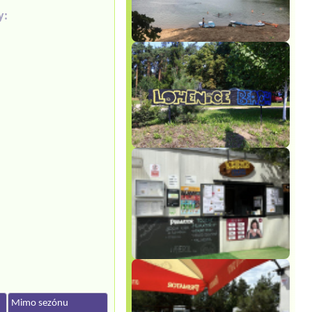
y:
Mimo sezónu