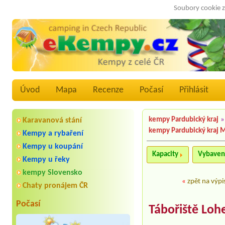
Soubory cookie z
Úvod
Mapa
Recenze
Počasí
Přihlásit
kempy Pardubický kraj
»
Karavanová stání
kempy Pardubický kraj 
Kempy a rybaření
Kempy u koupání
Kapacity
Vybaven
Kempy u řeky
kempy Slovensko
«
zpět na výpi
Chaty pronájem ČR
Počasí
Tábořiště Loh