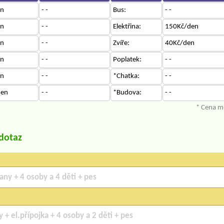
en
- -
Bus:
- -
en
- -
Elektřina:
150Kč/den
en
- -
Zvíře:
40Kč/den
en
- -
Poplatek:
- -
en
- -
*Chatka:
- -
den
- -
*Budova:
- -
* Cena mů
/dotaz