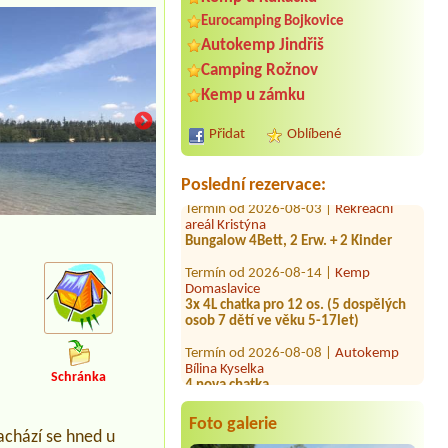
Eurocamping Bojkovice
Autokemp Jindřiš
Camping Rožnov
Termín od 2026-07-24 |
Autokemp
Balaton
Kemp u zámku
Termín od 2026-08-14 |
Rekreační
Přidat
Oblíbené
areál Milavy
4L chata tři osoby
Poslední rezervace:
Termín od 2026-08-03 |
Rekreační
areál Kristýna
Bungalow 4Bett, 2 Erw. + 2 Kinder
Termín od 2026-08-14 |
Kemp
Domaslavice
3x 4L chatka pro 12 os. (5 dospělých
osob 7 dětí ve věku 5-17let)
Termín od 2026-08-08 |
Autokemp
Bílina Kyselka
4 nova chatka
Schránka
Termín od 2026-08-01 |
Autokemp
Bílina Kyselka
Foto galerie
4L Chata 5 osob +lůžkoviny
achází se hned u