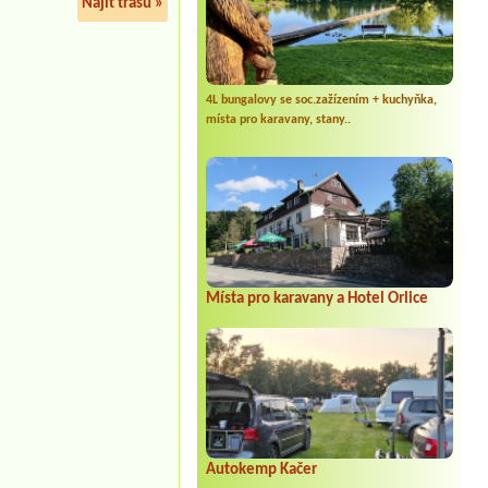
Najít trasu »
4L bungalovy se soc.zažízením + kuchyňka,
místa pro karavany, stany..
Místa pro karavany a Hotel Orlice
Autokemp Kačer