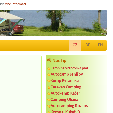
okie
více informací
CZ
DE
EN
🌞 Náš Tip:
Camping Vranovská pláž
Autocamp Jenišov
Kemp Keramika
Caravan Camping
Autokemp Kačer
Camping Olšina
Autocamping Rozkoš
Kemp u Kukačků