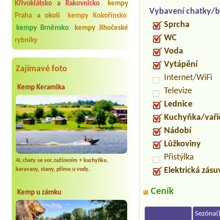
Křivoklátsko a Rakovnicko
kempy
Vybavení chatky/b
Praha a okolí
kempy Kokořínsko
Sprcha
kempy Brněnsko
kempy Jihočeské
WC
rybníky
Voda
Vytápění
Zajímavé foto
Internet/WiFi
Kemp Keramika
Televize
Lednice
Kuchyňka/vaři
Nádobí
Lůžkoviny
Přistýlka
4L chaty se soc.zažízením + kuchyňka,
Elektrická zás
karavany, stany, přímo u vody..
Ceník
Kemp u zámku
Sezóna(l