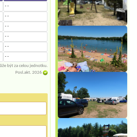
- -
- -
- -
- -
- -
- -
že být za celou jednotku.
Posl.akt. 2026