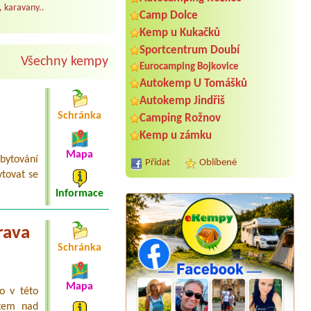
, karavany..
Camp Dolce
Kemp u Kukačků
Sportcentrum Doubí
Všechny kempy
Eurocamping Bojkovice
Autokemp U Tomášků
Autokemp Jindřiš
Schránka
Camping Rožnov
Kemp u zámku
Mapa
bytování
Přidat
Oblíbené
tovat se
Informace
rava
Schránka
Mapa
Termín od 2026-07-30 |
Kemp
o v této
Sluníčko
stem nad