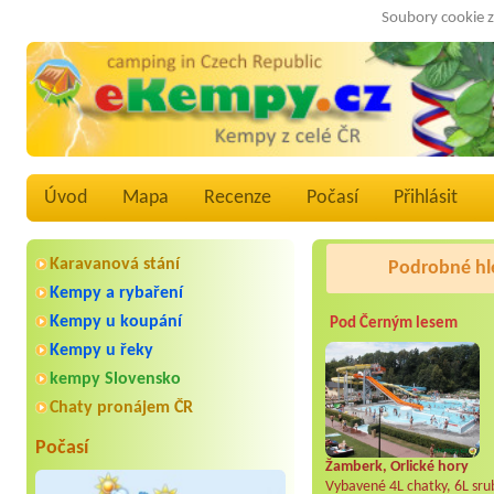
Soubory cookie z
Úvod
Mapa
Recenze
Počasí
Přihlásit
Karavanová stání
Podrobné hl
Kempy a rybaření
Kempy u koupání
Pod Černým lesem
Kempy u řeky
kempy Slovensko
Chaty pronájem ČR
Počasí
Žamberk, Orlické hory
Vybavené 4L chatky, 6L srub