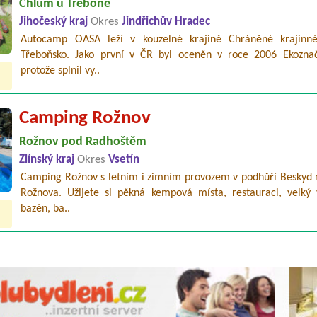
Chlum u Třeboně
Jihočeský kraj
Okres
Jindřichův Hradec
Autocamp OASA leží v kouzelné krajině Chráněné krajinné
Třeboňsko. Jako první v ČR byl oceněn v roce 2006 Ekozna
protože splnil vy..
Camping Rožnov
Rožnov pod Radhoštěm
Zlínský kraj
Okres
Vsetín
Camping Rožnov s letním i zimním provozem v podhůří Beskyd n
Rožnova. Užijete si pěkná kempová místa, restauraci, velký 
bazén, ba..