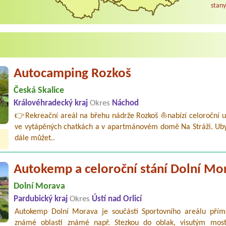
stany
Autocamping Rozkoš
Česká Skalice
Královéhradecký kraj
Okres
Náchod
👉Rekreační areál na břehu nádrže Rozkoš ⛵nabízí celoroční u
ve vytápěných chatkách a v apartmánovém domě Na Stráži. Uby
dále můžet..
Autokemp a celoroční stání Dolní Mo
Dolní Morava
Pardubický kraj
Okres
Ústí nad Orlicí
Autokemp Dolní Morava je součástí Sportovního areálu přím
známé oblasti známé např. Stezkou do oblak, visutým mo