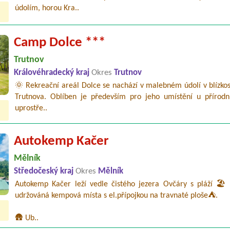
údolím, horou Kra..
Camp Dolce ***
Trutnov
Královéhradecký kraj
Okres
Trutnov
🌞 Rekreační areál Dolce se nachází v malebném údolí v blízko
Trutnova. Oblíben je především pro jeho umístění u přírodn
uprostře..
Autokemp Kačer
Mělník
Středočeský kraj
Okres
Mělník
Autokemp Kačer leží vedle čistého jezera Ovčáry s pláží 🏖️ 
udržováná kempová místa s el.přípojkou na travnaté ploše⛺.
🛖 Ub..