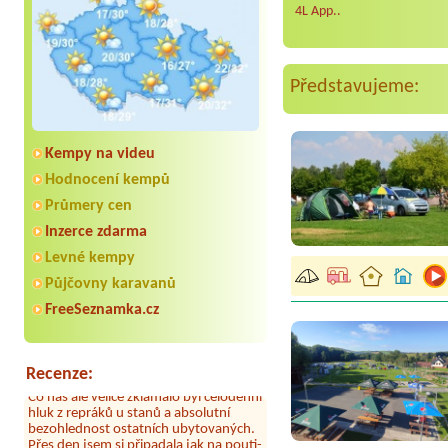
4L App..
Představujeme:
Kempy na videu
Hodnocení kempů
Průmery cen
Inzerce zdarma
Aneta Melicharová
***
Levné kempy
Byli jsme zde v týdnu od 25.7. do 1.8.
2026. Kemp jako takový je pěkný. V
Půjčovny karavanů
umývárně i na WC bylo vždy čisto,
doplněný papír i utěrky, což při
FreeSeznamka.cz
množství návštěvníků není
samozřejmost. V kempu je obchod a
restaurace, kebab a další občerstvení.
Co nás ale velice zklamalo byl celodenní
Recenze:
hluk z repráků u stanů a absolutní
bezohlednost ostatních ubytovaných.
Přes den jsem si připadala jak na pouti-
z každého koutu hrála jiná