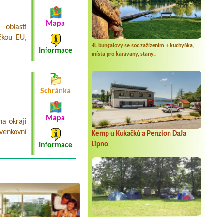
Mapa
 oblasti
čkou EU,
4L bungalovy se soc.zažízením + kuchyňka,
Informace
místa pro karavany, stany..
Schránka
Mapa
a okraji
venkovní
Kemp u Kukačků a Penzion DaJa
Lipno
Informace