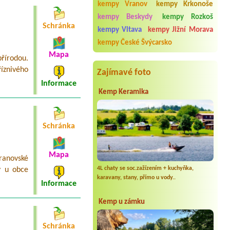
kempy Vranov
kempy Krkonoše
Termín od 2026-08-08 |
Kemp U
Ferdinanda
kempy Beskydy
kempy Rozkoš
Schránka
kempy Vltava
kempy Jižní Morava
Termín od 2026-09-04 |
Kemp Josef
1 stan-2 osoby
kempy České Švýcarsko
Mapa
řírodou.
íznivého
Zajímavé foto
Informace
Kemp Keramika
Schránka
Mapa
ranovské
4L chaty se soc.zažízením + kuchyňka,
y u obce
karavany, stany, přímo u vody..
Informace
Kemp u zámku
Schránka