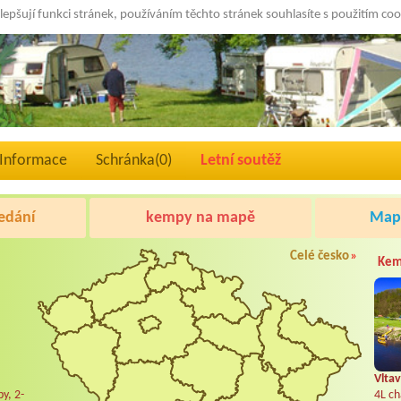
lepšují funkci stránek, používáním těchto stránek souhlasíte s použitím co
Informace
Schránka(
0
)
Letní soutěž
edání
kempy na mapě
Mapa
Celé česko
»
Kem
Vltav
y, 2-
4L ch