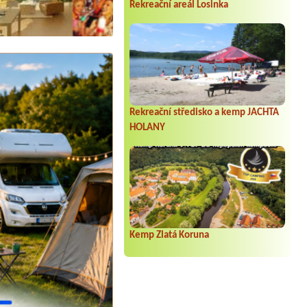
Rekreační areál Losinka
Rekreační středisko a kemp JACHTA
HOLANY
Kemp Zlatá Koruna