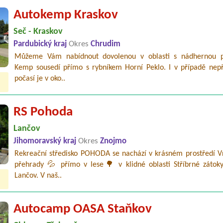
Autokemp Kraskov
Seč - Kraskov
Pardubický kraj
Okres
Chrudim
Můžeme Vám nabídnout dovolenou v oblasti s nádhernou p
Kemp sousedí přímo s rybníkem Horní Peklo. I v případě nepř
počasí je v oko..
RS Pohoda
Lančov
Jihomoravský kraj
Okres
Znojmo
Rekreační středisko POHODA se nachází v krásném prostředí V
přehrady 💦 přímo v lese🌳 v klidné oblasti Stříbrné zátok
Lančov. V naš..
Autocamp OASA Staňkov