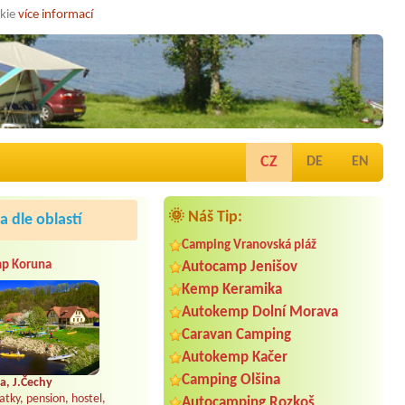
okie
více informací
CZ
DE
EN
🌞 Náš Tip:
 dle oblastí
Camping Vranovská pláž
p Koruna
Autocamp Jenišov
Kemp Keramika
Autokemp Dolní Morava
Caravan Camping
Autokemp Kačer
Camping Olšina
a, J.Čechy
atky, pension, hostel,
Autocamping Rozkoš