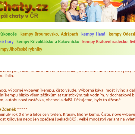
5.7. do 1.8. 2026. Kemp jako takový je pěkný. V umývárně i na WC bylo vždy
Krkonoše
kempy Broumovsko, Adršpach
kempy Haná
kempy Odersk
ávštěvníků není samozřejmost. V kempu je obchod a restaurace, kebab a dalš
nní hluk z repráků u stanů a absolutní bezohlednost ostatních ubytovaných. 
ké hory
kempy Křivoklátsko a Rakovnicko
kempy Královéhradecko, Sv
utu hrála jiná hudba.Kemp pěkný, ale takový rámus jsme ještě nezažili...
mpy Jihočeské rybníky
 jsme dva. Na začátku prázdnin. Přijeli jsme karavanem. Klid pohoda socialk
, a dobrým jídlem za slušnou cenu na dosah, a spoustu možností na výlety. 
 líbilo.
nocí, výborné vybavení kempu, čisto všude. Výborná káva, mošt i víno a dalš
ění kempu blízko všem zážitkům ať turistickým,tak vodním. V docházkové b
em, autobusová zastávka, obchod a další. Děkujeme, bylo to úžasné.
a+ Zdeněk
*****
minulý rok 3 dny a letos celý týden. Krásný, klidný kemp. Čisté, nově vybave
ost grilování nebo jen opečení špekačků😄. Velké množství variant na výlety
ždy jsme byli spokojeni. Bohužel letos to byla bída s úklidem toalet, toaletní