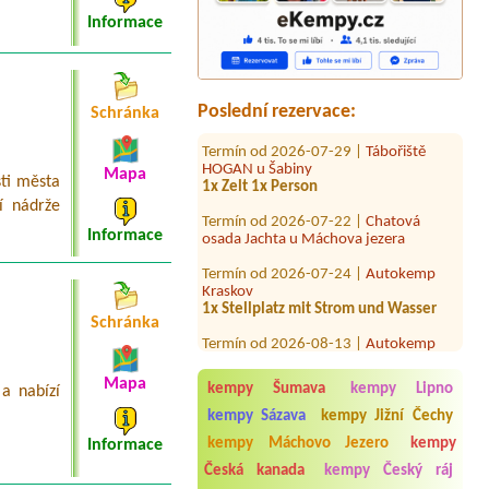
2x 4L chatka
Informace
Termín od 2026-07-26 |
Autokemp
CHABAŘOVICE
1Stellplatz (Camper +Auto) mit Strom
1 Person
Poslední rezervace:
Schránka
Termín od 2026-07-29 |
Tábořiště
HOGAN u Šabiny
1x Zelt 1x Person
Mapa
sti města
Termín od 2026-07-22 |
Chatová
í nádrže
osada Jachta u Máchova jezera
Informace
Termín od 2026-07-24 |
Autokemp
Kraskov
1x Stellplatz mit Strom und Wasser
Termín od 2026-08-13 |
Autokemp
Schránka
Ždáň
Termín od 2026-07-28 |
Kemp Horka
Mapa
1 stan pro 2 dospělí a 2 děti
kempy Šumava
kempy Lipno
a nabízí
kempy Sázava
kempy Jižní Čechy
Termín od 2026-08-01 |
Autokempink
Dřenice
kempy Máchovo Jezero
kempy
Informace
1X Wohnmobil, 1X kleines Zelt, 3x
Česká kanada
kempy Český ráj
Erwachsene, 1x Kind, 1x Hund