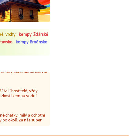
 čisto, doplněný papír i
é vrchy
kempy Žďárské
í občerstvení. Co nás ale
Přes den jsem si připadala
itavsko
kempy Brněnsko
y nové krásné čisté,koupání
Veškerý personál se choval
í.Milí hostitelé, vždy
lízkosti kempu vodní
né chatky, milý a ochotní
 po okolí. Za nás super
 papír neustále chyběl a dva