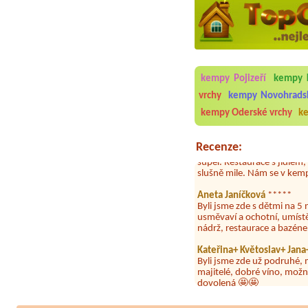
Aneta Melicharová
***
Byli jsme zde v týdnu od 2
kempy Pojizeří
kempy 
utěrky, což při množství n
velice zklamalo byl celode
vrchy
kempy Novohrads
jak na pouti- z každého ko
kempy Oderské vrchy
ke
Jana
*****
Chtěli jsme být týden,byli
super. Restaurace s jídlem
Recenze:
slušně mile. Nám se v kempu
Aneta Janíčková
*****
Byli jsme zde s dětmi na 5 
usměvaví a ochotní, umíst
nádrž, restaurace a bazén
Kateřina+ Květoslav+ Jan
Byli jsme zde už podruhé, 
majitelé, dobré víno, možn
dovolená 🤩🤩
Parta
***
Letos jsme zde po třetí a v