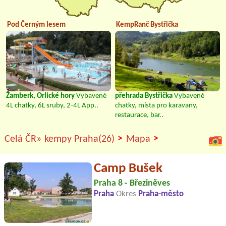
Pod Černým lesem
KempRanč Bystřička
Žamberk, Orlické hory
Vybavené
přehrada Bystřička
Vybavené
4L chatky, 6L sruby, 2-4L App..
chatky, místa pro karavany,
restaurace, bar..
>
>
Celá ČR»
kempy Praha(26)
Mapa
Camp Bušek
Praha 8 - Březiněves
Praha
Okres
Praha-město