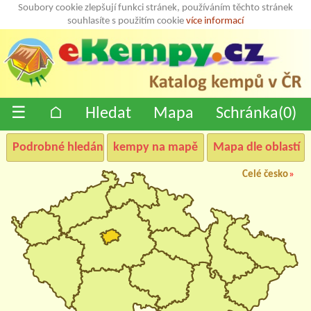
Soubory cookie zlepšují funkci stránek, používáním těchto stránek
souhlasíte s použitím cookie
více informací
☰
⌂
Hledat
Mapa
Schránka(
0
)
Podrobné hledání
kempy na mapě
Mapa dle oblastí
Celé česko
»