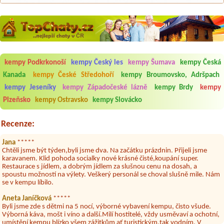
kempy Podkrkonoší
kempy Český les
kempy Šumava
kempy Česká
Aneta Melicharová
***
Byli jsme zde v týdnu od 25.7. do 1.8. 2026. Kemp jako takový je pěkný.
Kanada
kempy České Středohoří
kempy Broumovsko, Adršpach
V umývárně i na WC bylo vždy čisto, doplněný papír i utěrky, což při
kempy Jeseníky
kempy Západočeské lázně
kempy Brdy
kempy
množství návštěvníků není samozřejmost. V kempu je obchod a
restaurace, kebab a další občerstvení. Co nás ale velice zklamalo byl
Plzeňsko
kempy Ostravsko
kempy Slovácko
celodenní hluk z repráků u stanů a absolutní bezohlednost ostatních
ubytovaných. Přes den jsem si připadala jak na pouti- z každého koutu
hrála jiná hudba.Kemp pěkný, ale takový rámus jsme ještě nezažili...
Recenze:
Jana
*****
Chtěli jsme být týden,byli jsme dva. Na začátku prázdnin. Přijeli jsme
karavanem. Klid pohoda socialky nové krásné čisté,koupání super.
Restaurace s jídlem, a dobrým jídlem za slušnou cenu na dosah, a
spoustu možností na výlety. Veškerý personál se choval slušně mile. Nám
se v kempu líbilo.
Aneta Janíčková
*****
Byli jsme zde s dětmi na 5 nocí, výborné vybavení kempu, čisto všude.
Výborná káva, mošt i víno a další.Milí hostitelé, vždy usměvaví a ochotní,
umístění kempu blízko všem zážitkům ať turistickým,tak vodním. V