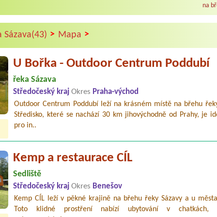
na bř
>
>
a Sázava(43)
Mapa
U Bořka - Outdoor Centrum Poddubí
řeka Sázava
Středočeský kraj
Okres
Praha-východ
Outdoor Centrum Poddubí leží na krásném místě na břehu řeky
Středisko, které se nachází 30 km jihovýchodně od Prahy, je id
pro in..
Kemp a restaurace CÍL
Sedliště
Středočeský kraj
Okres
Benešov
Kemp CÍL leží v pěkné krajině na břehu řeky Sázavy a u města
Toto klidné prostření nabízí ubytování v chatkách, 