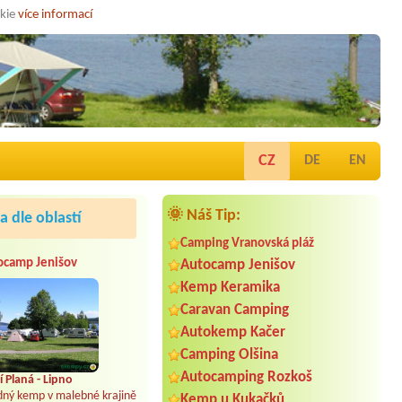
okie
více informací
CZ
DE
EN
🌞 Náš Tip:
 dle oblastí
Camping Vranovská pláž
ocamp Jenišov
Autocamp Jenišov
Kemp Keramika
Caravan Camping
Autokemp Kačer
Camping Olšina
Autocamping Rozkoš
 Planá - Lipno
dný kemp v malebné krajině
Kemp u Kukačků