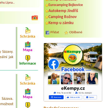
ehu Lipna..
Eurocamping Bojkovice
Autokemp Jindřiš
Camping Rožnov
Kemp u zámku
Přidat
Oblíbené
Schránka
Mapa
 Sázavy.
eální jak
Informace
Termín od 2026-07-24 |
Ranč Orel
Schránka
chatka pro 2 osoby + pes
Termín od 2026-08-10 |
Resort U
Fořta
Mapa
 Sázava.
Termín od 2026-07-31 |
Srubový
možnost
kemp Rozkoš