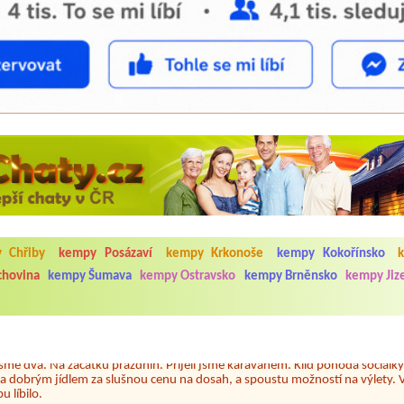
5.7. do 1.8. 2026. Kemp jako takový je pěkný. V umývárně i na WC bylo vždy
 Chřiby
kempy Posázaví
kempy Krkonoše
kempy Kokořínsko
ávštěvníků není samozřejmost. V kempu je obchod a restaurace, kebab a dalš
chovina
kempy Šumava
kempy Ostravsko
kempy Brněnsko
kempy Jiz
nní hluk z repráků u stanů a absolutní bezohlednost ostatních ubytovaných. 
utu hrála jiná hudba.Kemp pěkný, ale takový rámus jsme ještě nezažili...
 jsme dva. Na začátku prázdnin. Přijeli jsme karavanem. Klid pohoda socialk
, a dobrým jídlem za slušnou cenu na dosah, a spoustu možností na výlety. 
 líbilo.