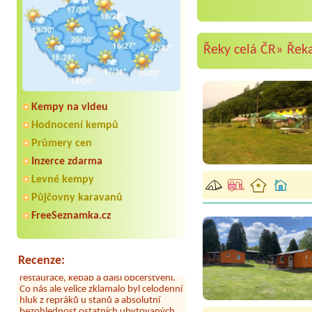
Řeky celá ČR»
Řek
Kempy na videu
Hodnocení kempů
Průmery cen
Inzerce zdarma
Aneta Melicharová
***
Levné kempy
Byli jsme zde v týdnu od 25.7. do 1.8.
Půjčovny karavanů
2026. Kemp jako takový je pěkný. V
umývárně i na WC bylo vždy čisto,
FreeSeznamka.cz
doplněný papír i utěrky, což při
množství návštěvníků není
samozřejmost. V kempu je obchod a
restaurace, kebab a další občerstvení.
Recenze:
Co nás ale velice zklamalo byl celodenní
hluk z repráků u stanů a absolutní
bezohlednost ostatních ubytovaných.
Přes den jsem si připadala jak na pouti-