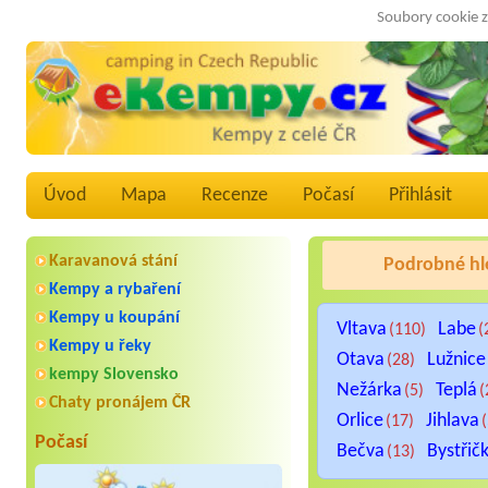
Soubory cookie z
Úvod
Mapa
Recenze
Počasí
Přihlásit
Karavanová stání
Podrobné hl
Kempy a rybaření
Kempy u koupání
Vltava
Labe
(110)
(
Kempy u řeky
Otava
Lužnice
(28)
kempy Slovensko
Nežárka
Teplá
(5)
(
Chaty pronájem ČR
Orlice
Jihlava
(17)
Počasí
Bečva
Bystřič
(13)