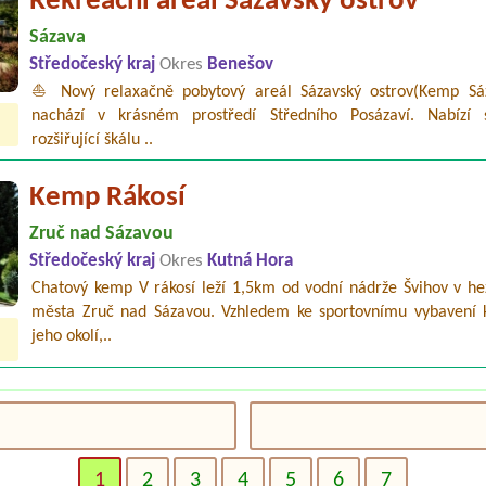
Rekreační areál Sázavský ostrov
Sázava
Středočeský kraj
Okres
Benešov
⛵ Nový relaxačně pobytový areál Sázavský ostrov(Kemp Sá
nachází v krásném prostředí Středního Posázaví. Nabízí 
rozšiřující škálu ..
Kemp Rákosí
Zruč nad Sázavou
Středočeský kraj
Okres
Kutná Hora
Chatový kemp V rákosí leží 1,5km od vodní nádrže Švihov v hez
města Zruč nad Sázavou. Vzhledem ke sportovnímu vybavení
jeho okolí,..
1
2
3
4
5
6
7