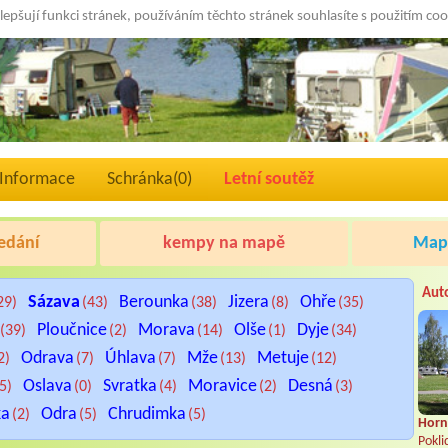
lepšují funkci stránek, používáním těchto stránek souhlasíte s použitím co
Informace
Schránka(
0
)
Letní soutěž
edání
kempy na mapě
Mapa
Aut
Sázava
Berounka
Jizera
Ohře
29)
(43)
(38)
(8)
(35)
Ploučnice
Morava
Olše
Dyje
(39)
(2)
(14)
(1)
(34)
Odrava
Úhlava
Mže
Metuje
2)
(7)
(7)
(13)
(12)
Oslava
Svratka
Moravice
Desná
(5)
(0)
(4)
(2)
(3)
ka
Odra
Chrudimka
(2)
(5)
(5)
Horní
Pokli