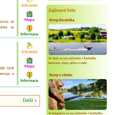
Schránka
Zajímavé foto
Mapa
Kemp Keramika
zava) se
stále se
Informace
Schránka
4L chaty se soc.zažízením + kuchyňka,
karavany, stany, přímo u vody..
Mapa
ké části
 kempu a
Kemp u zámku
Informace
Další »
4L bungalovy se soc.zažízením + kuchyňka,