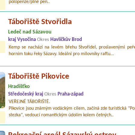
polopenze/plné pen..
Tábořiště Stvořidla
Ledeč nad Sázavou
kraj Vysočina
Okres
Havlíčkův Brod
Kemp se nachází na levém břehu Stvořidel, proslavenými peř
horním toku řeky Sázavy. Ideální pro milovníky raftu...
Tábořiště Pikovice
Hradišťko
Středočeský kraj
Okres
Praha-západ
VEŘEJNÉ TÁBOŘIŠTĚ.
Pikovice jsou známým vodáckým cílem, začíná zde turistická "P
stezka", vedoucí romantickým údolím kolem četných..