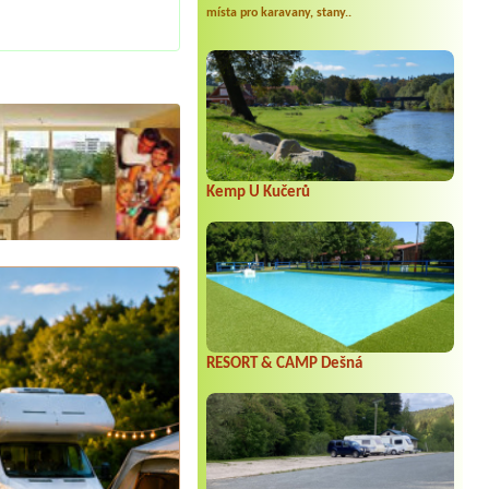
místa pro karavany, stany..
Kemp U Kučerů
RESORT & CAMP Dešná