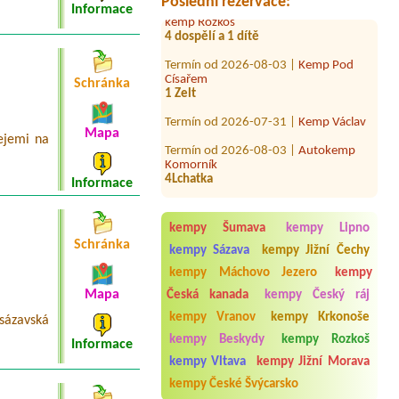
Poslední rezervace:
Informace
4 dospělí a 1 dítě
Termín od 2026-08-03 |
Kemp Pod
Císařem
1 Zelt
Schránka
Termín od 2026-07-31 |
Kemp Václav
Termín od 2026-08-03 |
Autokemp
Mapa
Komorník
ejemi na
4Lchatka
Termín od 2026-09-02 |
Kemp České
Informace
Vrbné
Wohnmobil L 8.0m, B 2.4m, H 3.1m
mit Strom
kempy Šumava
kempy Lipno
Schránka
kempy Sázava
kempy Jižní Čechy
Termín od 2026-07-31 |
Kemp
Liběchov
kempy Máchovo Jezero
kempy
Cottage 5 people
Mapa
Česká kanada
kempy Český ráj
Termín od 2026-07-25 |
Chatová
kempy Vranov
kempy Krkonoše
osázavská
osada Višňová Hájek
malý stan pro 4 osoby, z toho dvě děti
kempy Beskydy
kempy Rozkoš
Informace
kempy Vltava
kempy Jižní Morava
Termín od 2026-07-27 |
Stellplatz
Rozkoš
kempy České Švýcarsko
1 místo u vody + el. Přípojka