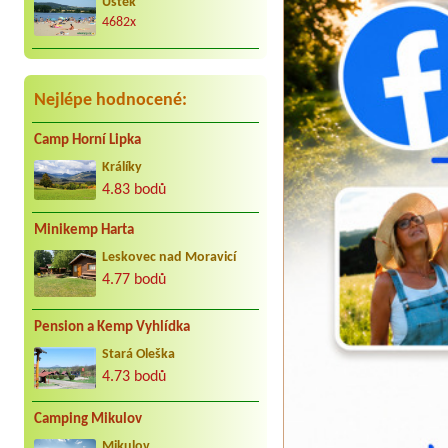
Za nás to nej co může být. Jezdíme s
Úštěk
kar. cca 25 let do Jindřiše vždy
4682x
radostně. Děkujeme Vaculovi, Brno.
Nejlépe hodnocené:
Camp Horní Lipka
Králíky
4.83 bodů
Minikemp Harta
Leskovec nad Moravicí
4.77 bodů
Pension a Kemp Vyhlídka
Stará Oleška
4.73 bodů
Camping Mikulov
Mikulov