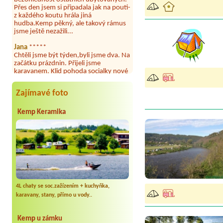
z každého koutu hrála jiná
hudba.Kemp pěkný, ale takový rámus
jsme ještě nezažili...
Jana
*****
Chtěli jsme být týden,byli jsme dva. Na
začátku prázdnin. Přijeli jsme
karavanem. Klid pohoda socialky nové
krásné čisté,koupání super. Restaurace
s jídlem, a dobrým jídlem za slušnou
cenu na dosah, a spoustu možností na
výlety. Veškerý personál se choval
Zajímavé foto
slušně mile. Nám se v kempu líbilo.
Aneta Janíčková
*****
Kemp Keramika
Byli jsme zde s dětmi na 5 nocí,
výborné vybavení kempu, čisto všude.
Výborná káva, mošt i víno a další.Milí
hostitelé, vždy usměvaví a ochotní,
umístění kempu blízko všem zážitkům
ať turistickým,tak vodním. V
docházkové blízkosti kempu vodní
nádrž, restaurace a bazénem,
autobusová zastávka, obchod a další.
4L chaty se soc.zažízením + kuchyňka,
Děkujeme, bylo to úžasné.
karavany, stany, přímo u vody..
Kateřina+ Květoslav+ Jana+ Zdeněk
*****
Kemp u zámku