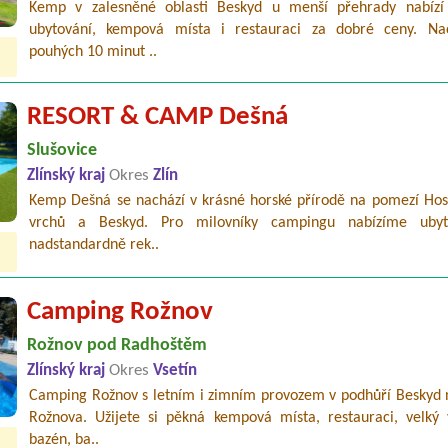
Kemp v zalesněné oblasti Beskyd u menší přehrady nabízí 
ubytování, kempová místa i restauraci za dobré ceny. Na
pouhých 10 minut ..
RESORT & CAMP Dešná
Slušovice
Zlínský kraj
Okres
Zlín
Kemp Dešná se nachází v krásné horské přírodě na pomezí Hos
vrchů a Beskyd. Pro milovníky campingu nabízíme ubyt
nadstandardně rek..
Camping Rožnov
Rožnov pod Radhoštěm
Zlínský kraj
Okres
Vsetín
Camping Rožnov s letním i zimním provozem v podhůří Beskyd n
Rožnova. Užijete si pěkná kempová místa, restauraci, velký 
bazén, ba..