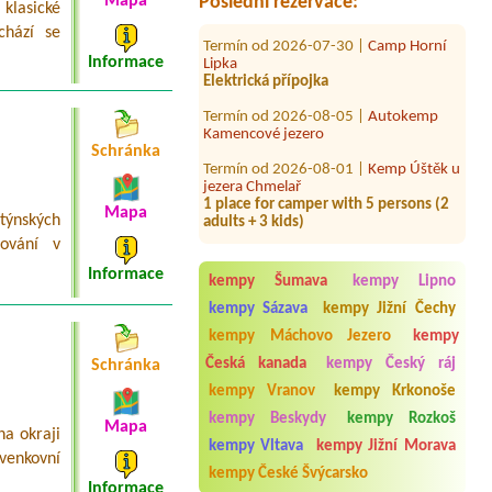
Mapa
Poslední rezervace:
klasické
Termín od 2026-07-30 |
Camp Horní
chází se
Lipka
Elektrická přípojka
Informace
Termín od 2026-08-05 |
Autokemp
Kamencové jezero
Termín od 2026-08-01 |
Kemp Úštěk u
Schránka
jezera Chmelař
1 place for camper with 5 persons (2
adults + 3 kids)
Mapa
týnských
Termín od 2026-08-07 |
Kemp Pod
ování v
hrází
4L pokoj s kuchyňkou, nebo 4 lůžák
Informace
kempy Šumava
kempy Lipno
Termín od 2026-08-05 |
ATC Šlechtův
kempy Sázava
kempy Jižní Čechy
palouk
1x 3L
kempy Máchovo Jezero
kempy
Česká kanada
kempy Český ráj
Schránka
Termín od 2026-08-01 |
Autokemp
Ždáň
kempy Vranov
kempy Krkonoše
1 místo pro stan + 1 auto + 3 osoby + 1
kempy Beskydy
kempy Rozkoš
dítě + 2 psy
Mapa
a okraji
kempy Vltava
kempy Jižní Morava
Termín od 2026-08-12 |
Kemp a
venkovní
kempy České Švýcarsko
penzion Harasov
Informace
1xZelt für 4 Personen 1 Auto