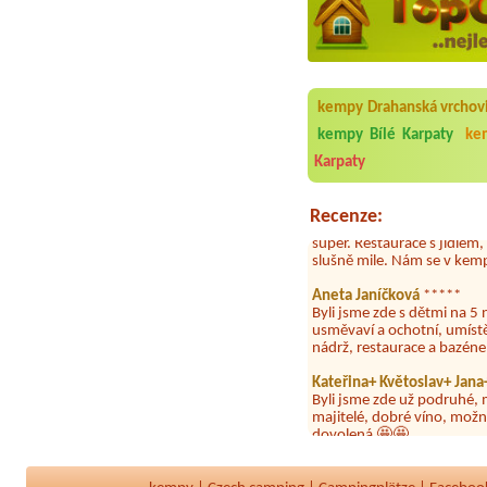
Aneta Melicharová
***
Byli jsme zde v týdnu od 2
kempy Drahanská vrchov
utěrky, což při množství n
velice zklamalo byl celode
kempy Bílé Karpaty
ke
jak na pouti- z každého ko
Karpaty
Jana
*****
Chtěli jsme být týden,byli
Recenze:
super. Restaurace s jídlem
slušně mile. Nám se v kempu
Aneta Janíčková
*****
Byli jsme zde s dětmi na 5 
usměvaví a ochotní, umíst
nádrž, restaurace a bazén
Kateřina+ Květoslav+ Jan
Byli jsme zde už podruhé, 
majitelé, dobré víno, možn
dovolená 🤩🤩
Parta
***
Letos jsme zde po třetí a v
dny tam nebylo ani mýdlo.