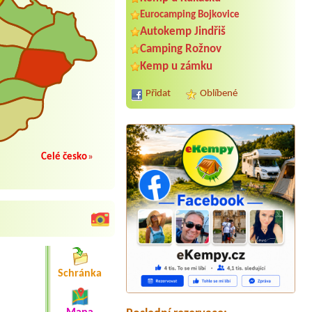
Eurocamping Bojkovice
Autokemp Jindřiš
Camping Rožnov
Kemp u zámku
Přidat
Oblíbené
Celé česko
»
Termín od 2026-08-08 |
Tábořiště
Leskovec
Stan 2 osoby u vody
Termín od 2026-07-31 |
Autokemp
Schránka
Jezero
1misto u vody karavan +auto
+elektřina