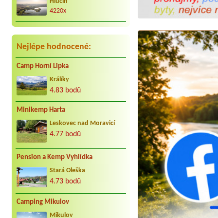
Hlučín
kar. cca 25 let do Jindřiše vždy
radostně. Děkujeme Vaculovi, Brno.
4220x
Nejlépe hodnocené:
Camp Horní Lipka
Králíky
4.83 bodů
Minikemp Harta
Leskovec nad Moravicí
4.77 bodů
Pension a Kemp Vyhlídka
Stará Oleška
4.73 bodů
Camping Mikulov
Mikulov