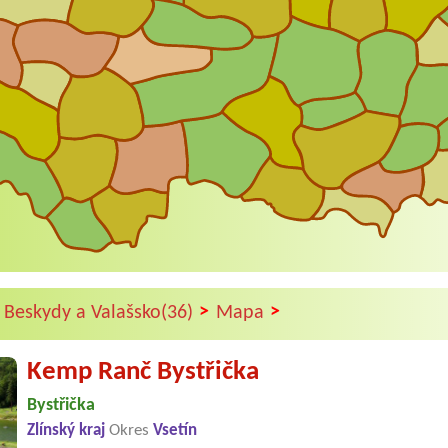
>
>
Beskydy a Valašsko(36)
Mapa
Kemp Ranč Bystřička
Bystřička
Zlínský kraj
Okres
Vsetín