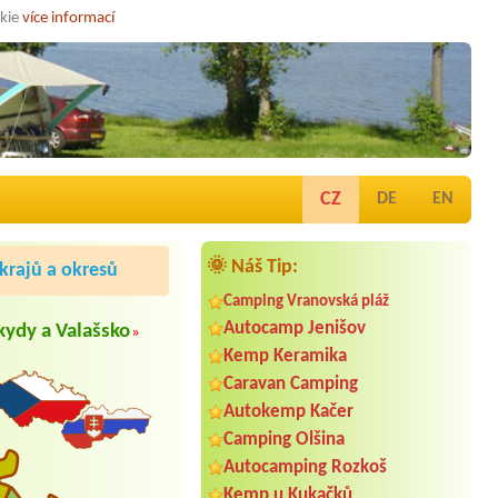
okie
více informací
CZ
DE
EN
🌞 Náš Tip:
rajů a okresů
Camping Vranovská pláž
Autocamp Jenišov
kydy a Valašsko
»
Kemp Keramika
Caravan Camping
Autokemp Kačer
Camping Olšina
Autocamping Rozkoš
Kemp u Kukačků