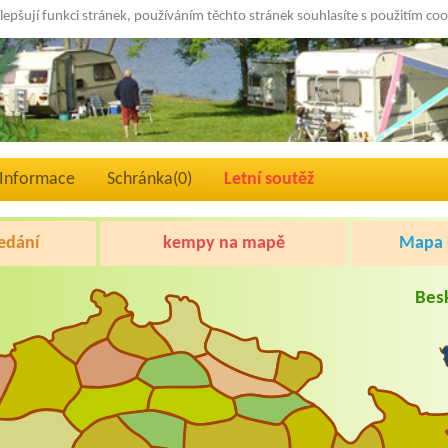
lepšují funkci stránek, používáním těchto stránek souhlasíte s použitím co
Informace
Schránka(
0
)
Letní soutěž
edání
kempy na mapě
Mapa k
Bes