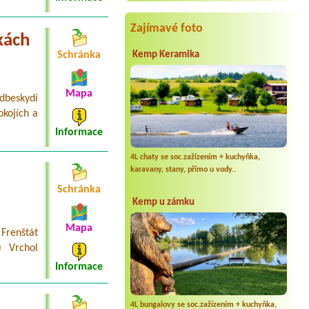
Termín od 2026-07-24 |
Morava camp
Zajímavé foto
chatka pro 2 osoby + pes
kách
Schránka
Kemp Keramika
Mapa
dbeskydí
okojích a
Informace
4L chaty se soc.zažízením + kuchyňka,
karavany, stany, přímo u vody..
Schránka
Kemp u zámku
Mapa
 Frenštát
) Vrchol
Informace
4L bungalovy se soc.zažízením + kuchyňka,