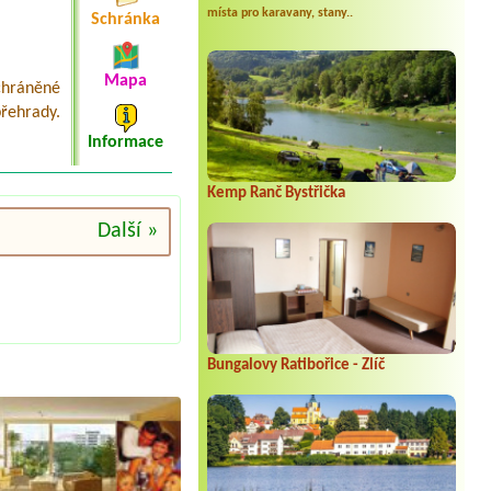
místa pro karavany, stany..
Schránka
Mapa
chráněné
přehrady.
Informace
Kemp Ranč Bystřička
Další »
Bungalovy Ratibořice - Zlíč