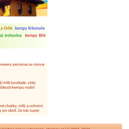
 čisto, doplněný papír i
a Orlík
kempy Krkonoše
í občerstvení. Co nás ale
Přes den jsem si připadala
á vrchovina
kempy Bílé
y nové krásné čisté,koupání
Veškerý personál se choval
í.Milí hostitelé, vždy
lízkosti kempu vodní
né chatky, milý a ochotní
 po okolí. Za nás super
 papír neustále chyběl a dva