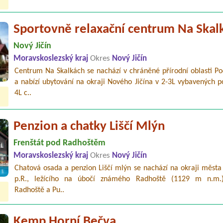
Sportovně relaxační centrum Na Skal
Nový Jičín
Moravskoslezský kraj
Okres
Nový Jičín
Centrum Na Skalkách se nachází v chráněné přírodní oblasti Po
a nabízí ubytování na okraji Nového Jičína v 2-3L vybavených p
4L c..
Penzion a chatky Liščí Mlýn
Frenštát pod Radhoštěm
Moravskoslezský kraj
Okres
Nový Jičín
Chatová osada a penzion Liščí mlýn se nachází na okraji města
p.R., ležícího na úbočí známého Radhoště (1129 m n.m.
Radhoště a Pu..
Kemp Horní Bečva