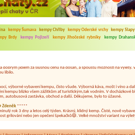
5.7. do 1.8. 2026. Kemp jako takový je pěkný. V umývárně i na WC bylo vždy
ina
kempy Šumava
kempy Chřiby
kempy Oderské vrchy
kempy Slapy 
ávštěvníků není samozřejmost. V kempu je obchod a restaurace, kebab a dalš
nní hluk z repráků u stanů a absolutní bezohlednost ostatních ubytovaných. 
mpy Brdy
kempy Pojizeří
kempy Jihočeské rybníky
kempy Drahansk
utu hrála jiná hudba.Kemp pěkný, ale takový rámus jsme ještě nezažili...
 jsme dva. Na začátku prázdnin. Přijeli jsme karavanem. Klid pohoda socialk
, a dobrým jídlem za slušnou cenu na dosah, a spoustu možností na výlety. 
 líbilo.
nocí, výborné vybavení kempu, čisto všude. Výborná káva, mošt i víno a dalš
ění kempu blízko všem zážitkům ať turistickým,tak vodním. V docházkové b
em, autobusová zastávka, obchod a další. Děkujeme, bylo to úžasné.
a+ Zdeněk
*****
minulý rok 3 dny a letos celý týden. Krásný, klidný kemp. Čisté, nově vybave
ost grilování nebo jen opečení špekačků😄. Velké množství variant na výlety
ždy jsme byli spokojeni. Bohužel letos to byla bída s úklidem toalet, toaletní