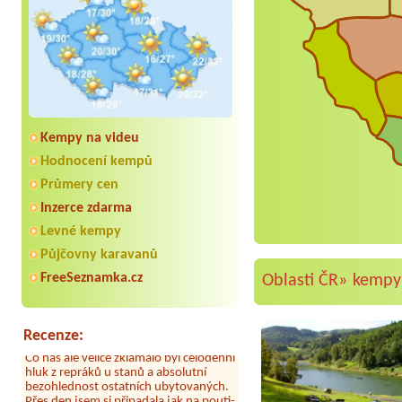
Kempy na videu
Hodnocení kempů
Průmery cen
Inzerce zdarma
Aneta Melicharová
***
Levné kempy
Byli jsme zde v týdnu od 25.7. do 1.8.
2026. Kemp jako takový je pěkný. V
Půjčovny karavanů
umývárně i na WC bylo vždy čisto,
FreeSeznamka.cz
doplněný papír i utěrky, což při
Oblasti ČR»
kempy 
množství návštěvníků není
samozřejmost. V kempu je obchod a
restaurace, kebab a další občerstvení.
Recenze:
Co nás ale velice zklamalo byl celodenní
hluk z repráků u stanů a absolutní
bezohlednost ostatních ubytovaných.
Přes den jsem si připadala jak na pouti-
z každého koutu hrála jiná