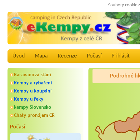
Soubory cookie z
Úvod
Mapa
Recenze
Počasí
Přihlásit
Karavanová stání
Podrobné hl
Kempy a rybaření
Kempy u koupání
Kempy u řeky
kempy Slovensko
Chaty pronájem ČR
Počasí