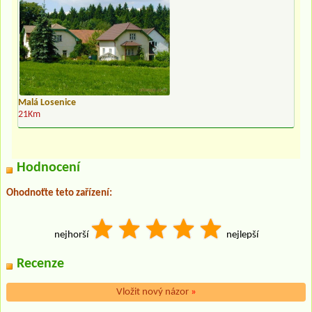
Malá Losenice
21Km
Hodnocení
Ohodnoťte teto zařízení:
nejhorší
nejlepší
Recenze
Vložit nový názor
»