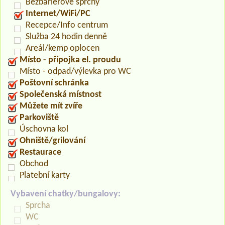
Bezbariérové sprchy
Internet/WiFi/PC
Recepce/Info centrum
Služba 24 hodin denně
Areál/kemp oplocen
Místo - přípojka el. proudu
Místo - odpad/výlevka pro WC
Poštovní schránka
Společenská místnost
Můžete mít zvíře
Parkoviště
Úschovna kol
Ohniště/grilování
Restaurace
Obchod
Platební karty
Vybavení chatky/bungalovy:
Sprcha
WC