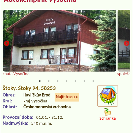
chata Vysočina
společen
Štoky
, Štoky 94, 58253
Okres:
Havlíčkův Brod
Najít trasu »
Kraj:
kraj Vysočina
Oblast:
Českomoravská vrchovina
Provozní doba:
01.01. - 31.12.
Schránka
Nadm.výška:
540 m.n.m.