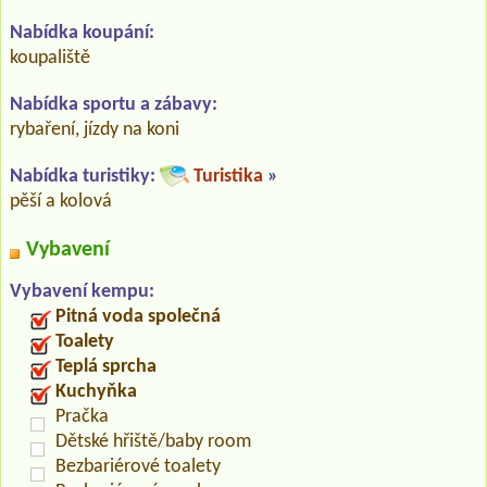
Nabídka koupání:
koupaliště
Nabídka sportu a zábavy:
rybaření, jízdy na koni
Nabídka turistiky:
Turistika
»
pěší a kolová
Vybavení
Vybavení kempu:
Pitná voda společná
Toalety
Teplá sprcha
Kuchyňka
Pračka
Dětské hřiště/baby room
Bezbariérové toalety