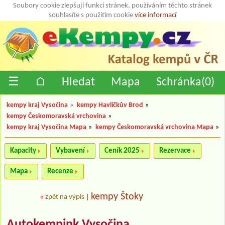
Soubory cookie zlepšují funkci stránek, používáním těchto stránek
souhlasíte s použitím cookie
více informací
☰
⌂
Hledat
Mapa
Schránka(
0
)
kempy kraj Vysočina
»
kempy Havlíčkův Brod
»
kempy Českomoravská vrchovina
»
kempy kraj Vysočina Mapa
»
kempy Českomoravská vrchovina Mapa
»
Kapacity
Vybavení
Ceník 2025
Rezervace
Mapa
Recenze
kempy Štoky
«
zpět na výpis
|
Autokempink Vysočina