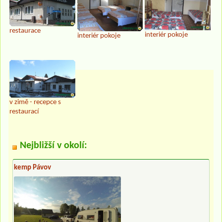
restaurace
interiér pokoje
interiér pokoje
v zimě - recepce s
restaurací
Nejbližší v okolí:
kemp Pávov