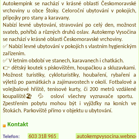
Autokempink se nachází v krásné oblasti Českomoravské
vrchoviny u obce Štoky. Celoroční ubytování v pokojích,
přípojky pro stany a karavany.
Nabízí levné ubytování, stravování po celý den, možnost
svateb, pohřbů a různých druhů oslav. Autokemp Vysočina
se nachází v krásné oblasti Českomoravské vrchoviny.
✅ Nabízí levné ubytování v pokojích s vlastním hygienickým
zařízením.
✅ V letním období ve stanech, karavanech i chatkách.
👉 dětský koutek s pískovištěm, houpačkou a skluzavkami.
Možnost turistiky, cykloturistiky, houbaření, rybaření a
výletů po památkách a zajímavostech v okolí. Fotbalové a
volejbalové hřiště, tenisové kurty, či 200 metrů vzdálené
koupaliště🏖️💦 osloví všechny vyznavače sportu.
Zpestřením pobytu mohou být i vyjížďky na koních ve
Štokách. Parkoviště přímo v objektu u ubytování.
Kontakt
603 318 965
autokempvysocina.webnod
Telefon: