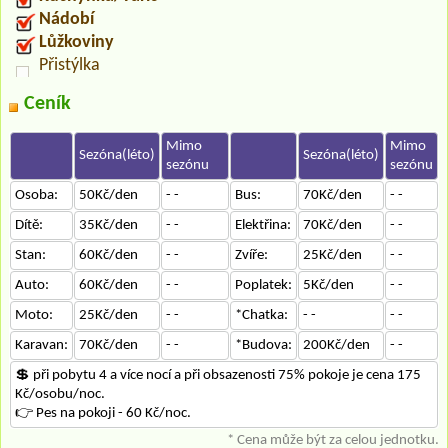
Nádobí
Lůžkoviny
Přistýlka
Ceník
Mimo
Mimo
Sezóna(léto)
Sezóna(léto)
sezónu
sezónu
Osoba:
50Kč/den
- -
Bus:
70Kč/den
- -
Dítě:
35Kč/den
- -
Elektřina:
70Kč/den
- -
Stan:
60Kč/den
- -
Zvíře:
25Kč/den
- -
Auto:
60Kč/den
- -
Poplatek:
5Kč/den
- -
Moto:
25Kč/den
- -
*Chatka:
- -
- -
Karavan:
70Kč/den
- -
*Budova:
200Kč/den
- -
💲 při pobytu 4 a více nocí a při obsazenosti 75% pokoje je cena 175
Kč/osobu/noc.
👉 Pes na pokoji - 60 Kč/noc.
* Cena může být za celou jednotku.