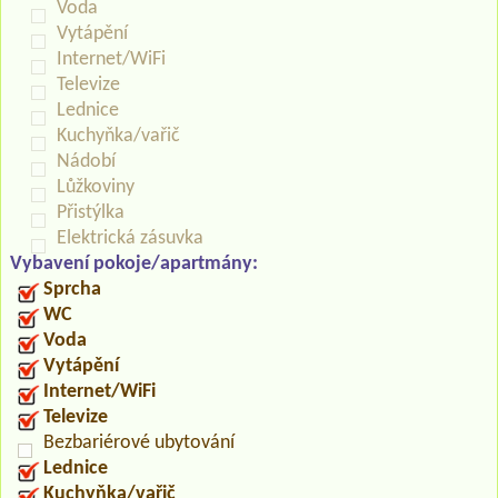
Voda
Vytápění
Internet/WiFi
Televize
Lednice
Kuchyňka/vařič
Nádobí
Lůžkoviny
Přistýlka
Elektrická zásuvka
Vybavení pokoje/apartmány:
Sprcha
WC
Voda
Vytápění
Internet/WiFi
Televize
Bezbariérové ubytování
Lednice
Kuchyňka/vařič