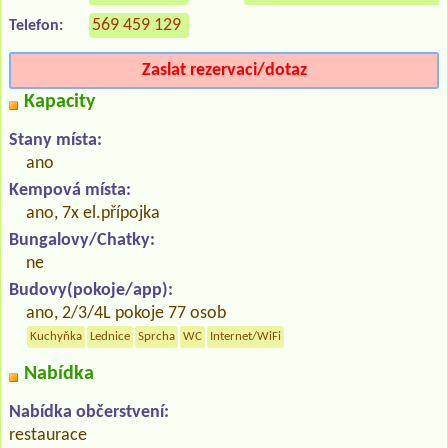
569 459 129
Telefon:
Zaslat rezervaci/dotaz
Kapacity
Stany místa:
ano
Kempová místa:
ano, 7x el.přípojka
Bungalovy/Chatky:
ne
Budovy(pokoje/app):
ano, 2/3/4L pokoje 77 osob
Kuchyňka
Lednice
Sprcha
WC
Internet/WiFi
Nabídka
Nabídka občerstvení:
restaurace