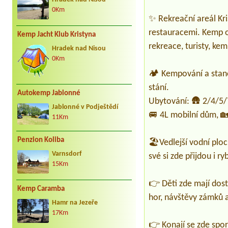
0Km
✨ Rekreační areál Kri
restauracemi. Kemp ob
Kemp Jacht Klub Kristyna
rekreace, turisty, ke
Hradek nad Nisou
0Km
🏕️ Kempování a stan
stání.
Autokemp Jablonné
Ubytování: 🛖 2/4/5/7
Jablonné v Podještědí
🚐 4L mobilní dům, 
11Km
Penzion Koliba
🏖️Vedlejší vodní plo
Varnsdorf
své si zde přijdou i ry
15Km
👉 Děti zde mají dost
Kemp Caramba
hor, návštěvy zámků a
Hamr na Jezeře
17Km
👉 Konají se zde spor