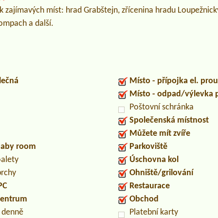
ik zajímavých míst: hrad Grabštejn, zřícenina hradu Loupežnic
ompach a další.
lečná
Místo - přípojka el. pro
Místo - odpad/výlevka
Poštovní schránka
Společenská místnost
Můžete mít zvíře
/baby room
Parkoviště
oalety
Úschovna kol
prchy
Ohniště/grilování
PC
Restaurace
centrum
Obchod
n denně
Platební karty