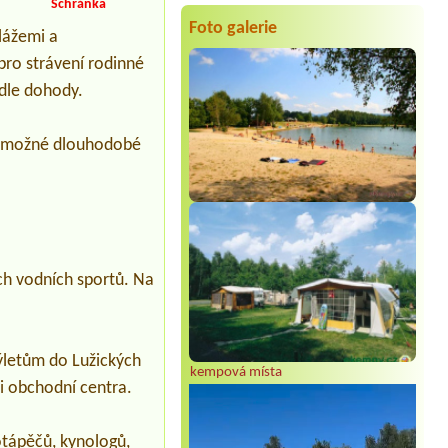
Schránka
4L chatka, 4 osoby, lůžkoviny
Foto galerie
plážemi a
Termín od 2027-07-10 |
AUTO-AQUA-
CYCLO CAMP Ostrožská Nová Ves
pro strávení rodinné
2x 4L chatka a 8 osob + lůžkoviny1x 8L
bungalov a 8 osob + lůžkoviny
 dle dohody.
Termín od 2026-08-10 |
Kemp Na
Břečkárně
z, možné dlouhodobé
2x místo u vody + 4 dospělý osoby
ích vodních sportů. Na
výletům do Lužických
kempová místa
i obchodní centra.
otápěčů, kynologů,