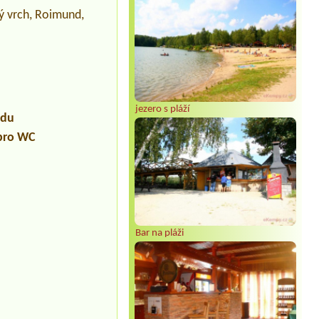
ký vrch, Roimund,
jezero s pláží
udu
 pro WC
Bar na pláži