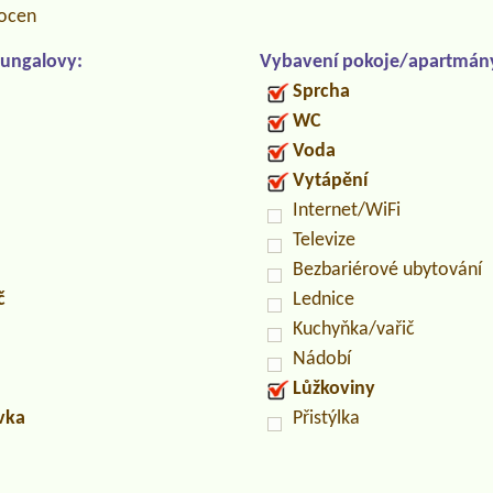
locen
ungalovy:
Vybavení pokoje/apartmán
Sprcha
WC
Voda
Vytápění
Internet/WiFi
Televize
Bezbariérové ubytování
č
Lednice
Kuchyňka/vařič
Nádobí
Lůžkoviny
uvka
Přistýlka