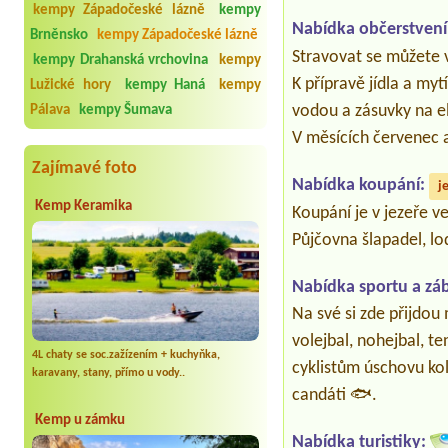
kempy Západočeské lázně
kempy
Nabídka občerstvení
Brněnsko
kempy Západočeské lázně
Stravovat se můžete v
kempy Drahanská vrchovina
kempy
K přípravě jídla a myt
Lužické hory
kempy Haná
kempy
vodou a zásuvky na el
Pálava
kempy Šumava
V měsících červenec 
Zajímavé foto
Nabídka koupání:
j
Kemp Keramika
Koupání je v jezeře v
Půjčovna šlapadel, lo
Nabídka sportu a zá
Na své si zde přijdou 
volejbal, nohejbal, te
4L chaty se soc.zažízením + kuchyňka,
cyklistům úschovu kol
karavany, stany, přímo u vody..
candáti 🐟.
Kemp u zámku
Nabídka turistiky: