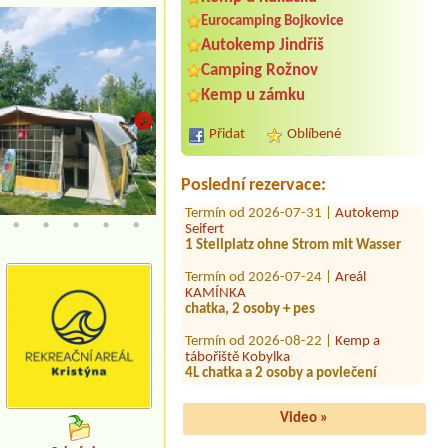
Termín od 2026-07-24 |
Morava camp
Eurocamping Bojkovice
chatka pro 2 osoby + pes
Autokemp Jindřiš
Termín od 2026-07-31 |
Srubový
Camping Rožnov
kemp Rozkoš
4 dospělí a 1 dítě
Kemp u zámku
Termín od 2026-08-10 |
Kemp
Přidat
Oblíbené
DACHOVA
2 chatky-8 lidí
Poslední rezervace:
Termín od 2026-07-31 |
Autokemp
Seifert
1 Stellplatz ohne Strom mit Wasser
Termín od 2026-07-24 |
Areál
KAMÍNKA
chatka, 2 osoby + pes
Termín od 2026-08-22 |
Kemp a
tábořiště Kobylka
4L chatka a 2 osoby a povlečení
Termín od 2026-07-31 |
Autokemp
Červený Hrádek
Video »
Termín od 2026-08-08 |
Autokemp
Balaton