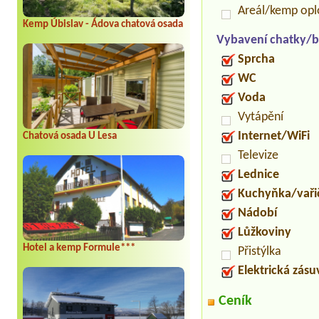
Areál/kemp op
Kemp Úbislav - Ádova chatová osada
Vybavení chatky/b
Sprcha
WC
Voda
Vytápění
Internet/WiFi
Chatová osada U Lesa
Televize
Lednice
Kuchyňka/vaři
Nádobí
Lůžkoviny
Hotel a kemp Formule***
Přistýlka
Elektrická zás
Ceník