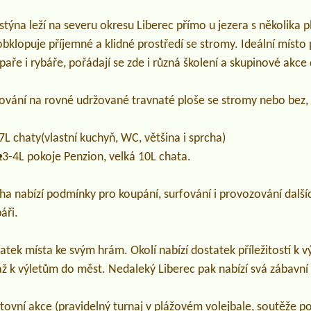
stýna leží na severu okresu Liberec přímo u jezera s několika 
klopuje příjemné a klidné prostředí se stromy. Ideální místo 
mpaře i rybáře, pořádají se zde i různá školení a skupinové akce
ování na rovné udržované travnaté ploše se stromy nebo be
L chaty(vlastní kuchyň, WC, většina i sprcha)
3-4L pokoje Penzion, velká 10L chata.
cha nabízí podmínky pro koupání, surfování i provozování dalš
báři.
atek místa ke svým hrám. Okolí nabízí dostatek příležitostí k 
ž k výletům do měst. Nedaleký Liberec pak nabízí svá zábavní 
tovní akce (pravidelný turnaj v plážovém volejbale, soutěže p