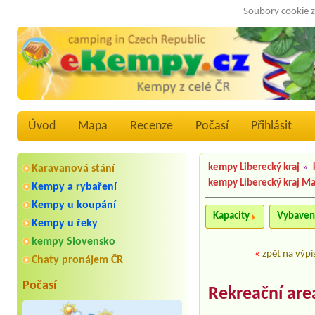
Soubory cookie z
Úvod
Mapa
Recenze
Počasí
Přihlásit
kempy Liberecký kraj
»
Karavanová stání
kempy Liberecký kraj M
Kempy a rybaření
Kempy u koupání
Kapacity
Vybaven
Kempy u řeky
kempy Slovensko
«
zpět na výpi
Chaty pronájem ČR
Počasí
Rekreační areá