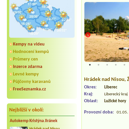
Kempy na videu
Hodnocení kempů
Průmery cen
Inzerce zdarma
Levné kempy
Hrádek nad Nisou
,
Půjčovny karavanů
Okres:
Liberec
FreeSeznamka.cz
Kraj:
Liberecký kraj
Oblast:
Lužické hory
Nejbližší v okolí:
Provozní doba:
01.05. 
Autokemp Kristýna Jiránek
Hrádek nad Nisou