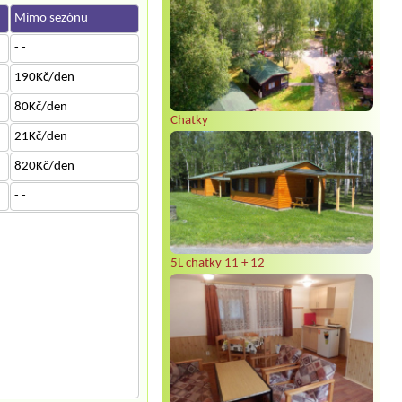
Mimo sezónu
- -
190Kč/den
80Kč/den
Chatky
21Kč/den
820Kč/den
- -
5L chatky 11 + 12