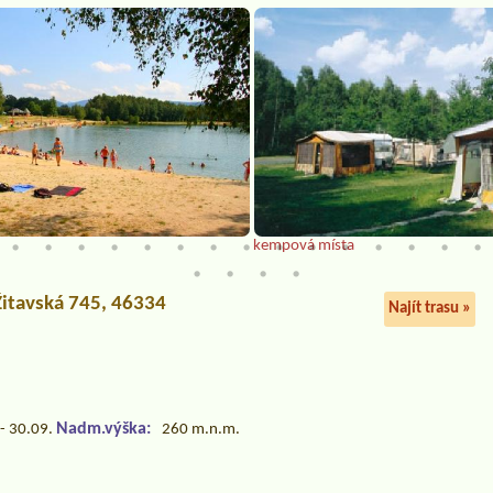
kempová místa
 Žitavská 745, 46334
Najít trasu »
Nadm.výška:
- 30.09.
260 m.n.m.