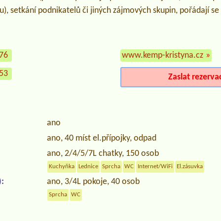
u), setkání podnikatelů či jiných zájmových skupin, pořádají se
576
www.kemp-kristyna.cz
»
953
Zaslat rezerva
ano
ano, 40 míst el.přípojky, odpad
ano, 2/4/5/7L chatky, 150 osob
Kuchyňka
Lednice
Sprcha
WC
Internet/WiFi
El.zásuvka
:
ano, 3/4L pokoje, 40 osob
Sprcha
WC