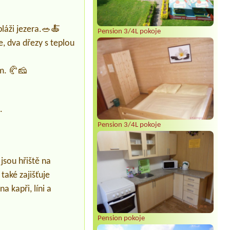
láži jezera.🥗🍝
Pension 3/4L pokoje
e, dva dřezy s teplou
m. 🥐🧀
.
Pension 3/4L pokoje
 jsou hřiště na
 také zajišťuje
 kapři, líni a
Pension pokoje