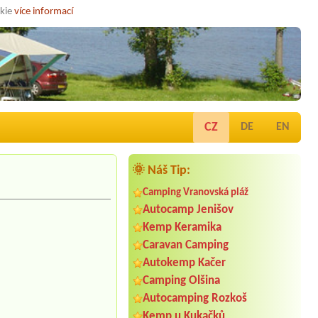
okie
více informací
CZ
DE
EN
🌞 Náš Tip:
Camping Vranovská pláž
Autocamp Jenišov
Kemp Keramika
Caravan Camping
Autokemp Kačer
Camping Olšina
Autocamping Rozkoš
Kemp u Kukačků