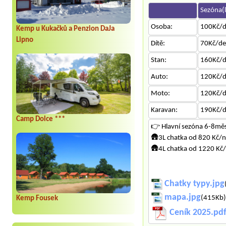
Sezóna(l
Osoba:
100Kč/
Kemp u Kukačků a Penzion DaJa
Lipno
Dítě:
70Kč/d
Stan:
160Kč/
Auto:
120Kč/
Moto:
120Kč/
Karavan:
190Kč/
Camp Dolce ***
👉 Hlavní sezóna 6-8měs
🛖3L chatka od 820 Kč/
🛖4L chatka od 1220 Kč
Chatky typy.jpg
mapa.jpg
(415Kb).
Kemp Fousek
Ceník 2025.pd