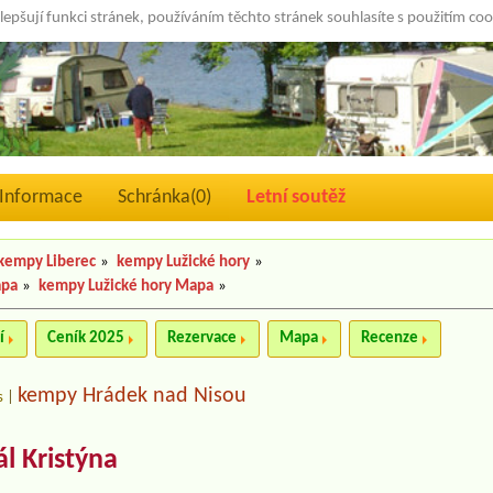
lepšují funkci stránek, používáním těchto stránek souhlasíte s použitím co
Informace
Schránka(
0
)
Letní soutěž
kempy Liberec
»
kempy Lužické hory
»
apa
»
kempy Lužické hory Mapa
»
í
Ceník 2025
Rezervace
Mapa
Recenze
kempy Hrádek nad Nisou
s
|
l Kristýna