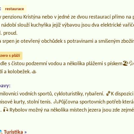
:
restaurace
 penzionu Kristýna nebo v jedné ze dvou restaurací přímo na p
í nádobí slouží kuchyňka jejíž výbavou jsou dva elektrické vařič
. proud.
a srpen je otevřený obchůdek s potravinami a smíšeným zboží
ezero s pláží
edle s čistou podzemní vodou a několika plážemi s pískem🏖️💦
dí a kolobežek.🚣
bavy:
milovníci vodních sportů, cykloturistiky, rybaření. 🏀K dispozici
nisové kurty, stolní tenis. 🚴‍Půjčovna sportovních potřeb která
. 🎣 Rybolov možný na několika místech jezera jsou zde zejména
Turistika
»