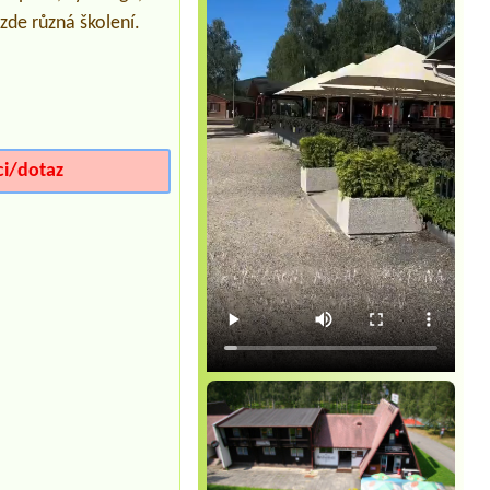
 zde různá školení.
ci/dotaz