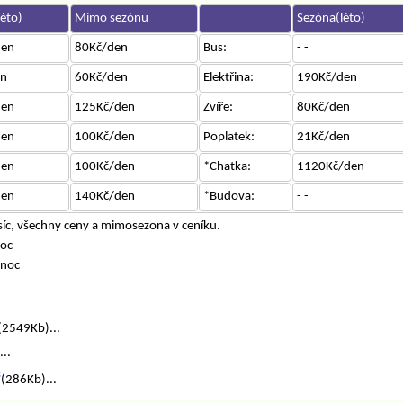
éto)
Mimo sezónu
Sezóna(léto)
den
80Kč/den
Bus:
- -
en
60Kč/den
Elektřina:
190Kč/den
den
125Kč/den
Zvíře:
80Kč/den
den
100Kč/den
Poplatek:
21Kč/den
den
100Kč/den
*Chatka:
1120Kč/den
den
140Kč/den
*Budova:
- -
íc, všechny ceny a mimosezona v ceníku.
noc
/noc
(2549Kb)...
..
f
(286Kb)...