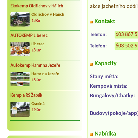
akce jachetního oddíl
Ekokemp Oldřichov v Hájích
Oldřichov v Hájích
Kontakt
18Km
603 867 
Telefon:
AUTOKEMP Liberec
Liberec
603 502 
Telefon:
18Km
Kapacity
Autokemp Hamr na Jezeře
Hamr na Jezeře
Stany místa:
18Km
Kempová místa:
Bungalovy/Chatky:
Kemp a RS Žabák
Osečná
19Km
Budovy(pokoje/app)
Nabídka