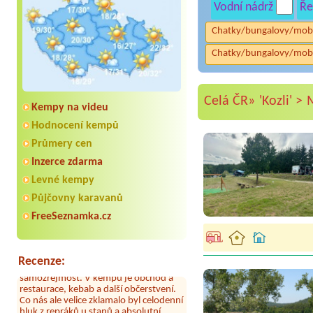
Vodní nádrž
Ře
Chatky/bungalovy/mob
Chatky/bungalovy/mob
Celá ČR»
'Kozli' >
Kempy na videu
Hodnocení kempů
Průmery cen
Inzerce zdarma
Levné kempy
Půjčovny karavanů
Aneta Melicharová
***
Byli jsme zde v týdnu od 25.7. do 1.8.
FreeSeznamka.cz
2026. Kemp jako takový je pěkný. V
umývárně i na WC bylo vždy čisto,
doplněný papír i utěrky, což při
množství návštěvníků není
Recenze:
samozřejmost. V kempu je obchod a
restaurace, kebab a další občerstvení.
Co nás ale velice zklamalo byl celodenní
hluk z repráků u stanů a absolutní
bezohlednost ostatních ubytovaných.