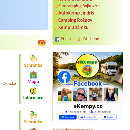
Eurocamping Bojkovice
Autokemp Jindřiš
Camping Rožnov
Kemp u zámku
Přidat
Oblíbené
Schránka
Mapa
 Orlické
Informace
Termín od 2026-08-08 |
Molo Nová
Rabyně
2 mista pro 2 stany + 4 dospěli +2 deti
2 misto u vody + el. Prikojka
Schránka
Termín od 2026-08-05 |
Autokemp