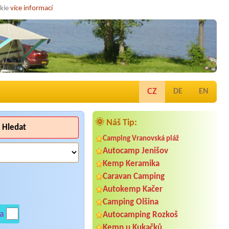
okie
více informací
CZ
DE
EN
🌞 Náš Tip:
Hledat
Camping Vranovská pláž
Autocamp Jenišov
Kemp Keramika
Caravan Camping
Autokemp Kačer
Camping Olšina
a
Autocamping Rozkoš
Kemp u Kukačků