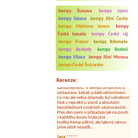
3 místa pro stany + 9 osob
kempy Šumava
kempy Lipno
Termín od 2026-07-27 |
Autokempink
Nové Městečko
kempy Sázava
kempy Jižní Čechy
kempy Máchovo Jezero
kempy
Česká kanada
kempy Český ráj
kempy Vranov
kempy Krkonoše
kempy Beskydy
kempy Rozkoš
Aneta Melicharová
***
kempy Vltava
kempy Jižní Morava
Byli jsme zde v týdnu od 25.7. do 1.8.
2026. Kemp jako takový je pěkný. V
kempy České Švýcarsko
umývárně i na WC bylo vždy čisto,
doplněný papír i utěrky, což při
množství návštěvníků není
Recenze:
samozřejmost. V kempu je obchod a
restaurace, kebab a další občerstvení.
Co nás ale velice zklamalo byl celodenní
hluk z repráků u stanů a absolutní
bezohlednost ostatních ubytovaných.
Přes den jsem si připadala jak na pouti-
z každého koutu hrála jiná
hudba.Kemp pěkný, ale takový rámus
jsme ještě nezažili...
Jana
*****
Chtěli jsme být týden,byli jsme dva. Na