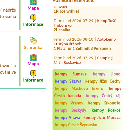
Poslední rezervace:
Tanvald
1Place with el
Mapa
í nádrže
Termín od 2026-07-29 |
Kemp Tušť
íto všeho
Třeboňsko
Informace
2L chatka
Termín od 2026-08-10 |
Autokemp
Kristýna Jiránek
1 Platz für 1 Zelt mit 3 Personen
Schránka
Termín od 2026-07-29 |
Camping
Mlýn Boskovice
2 stany, 2 dospělí a 2 děti 8 a 10let
Mapa
tování a
Termín od 2026-08-08 |
Autocamping
ování ve
kempy Šumava
kempy Lipno
Luhačovice
Informace
kempy Sázava
kempy Jižní Čechy
Termín od 2026-07-31 |
Autokemp
kempy Máchovo Jezero
kempy
Bílina Kyselka
1 místo pro stan + 3 osoby
Česká kanada
kempy Český ráj
kempy Vranov
kempy Krkonoše
Termín od 2026-08-02 |
Kemp Iveta
1 místo pro obytný přívěs, elektrická
kempy Beskydy
kempy Rozkoš
přípojka
kempy Vltava
kempy Jižní Morava
Termín od 2026-08-13 |
Kemp
kempy České Švýcarsko
Poslední štace