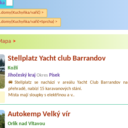
ka
.domy(Kuchyňka/vařič) >
.domy(Kuchyňka/vařič+Sprcha) >
>
Mapa
Stellplatz Yacht club Barrandov
Kožlí
Jihočeský kraj
Okres
Písek
🚐Stellplatz se nachází v areálu Yacht Club Barrandov na
přehradě, nabízí 15 karavanových stání.
Místa mají sloupky s elektřinou a v..
Autokemp Velký vír
Orlík nad Vltavou