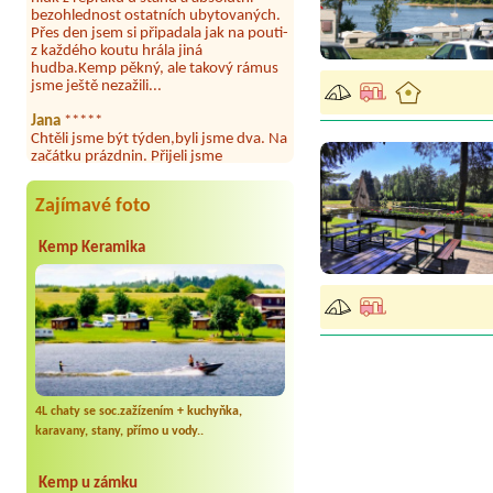
Přes den jsem si připadala jak na pouti-
z každého koutu hrála jiná
hudba.Kemp pěkný, ale takový rámus
jsme ještě nezažili...
Jana
*****
Chtěli jsme být týden,byli jsme dva. Na
začátku prázdnin. Přijeli jsme
karavanem. Klid pohoda socialky nové
krásné čisté,koupání super. Restaurace
s jídlem, a dobrým jídlem za slušnou
Zajímavé foto
cenu na dosah, a spoustu možností na
výlety. Veškerý personál se choval
slušně mile. Nám se v kempu líbilo.
Kemp Keramika
Aneta Janíčková
*****
Byli jsme zde s dětmi na 5 nocí,
výborné vybavení kempu, čisto všude.
Výborná káva, mošt i víno a další.Milí
hostitelé, vždy usměvaví a ochotní,
umístění kempu blízko všem zážitkům
ať turistickým,tak vodním. V
docházkové blízkosti kempu vodní
4L chaty se soc.zažízením + kuchyňka,
nádrž, restaurace a bazénem,
karavany, stany, přímo u vody..
autobusová zastávka, obchod a další.
Děkujeme, bylo to úžasné.
Kemp u zámku
Kateřina+ Květoslav+ Jana+ Zdeněk