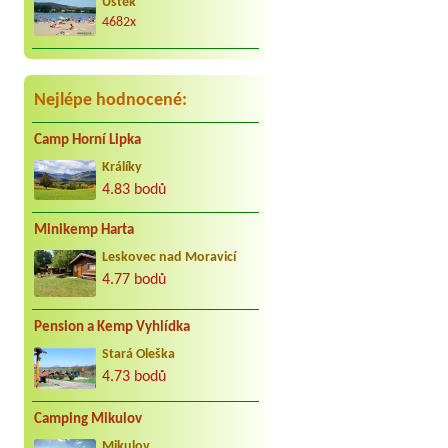
Úštěk
Václav Vacula
*****
4682x
Za nás to nej co může být. Jezdíme s
kar. cca 25 let do Jindřiše vždy
radostně. Děkujeme Vaculovi, Brno.
Nejlépe hodnocené:
Camp Horní Lipka
Králíky
4.83 bodů
Minikemp Harta
Leskovec nad Moravicí
4.77 bodů
Pension a Kemp Vyhlídka
Stará Oleška
4.73 bodů
Camping Mikulov
Mikulov