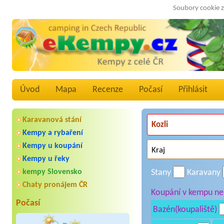
Soubory cookie z
Úvod
Mapa
Recenze
Počasí
Přihlásit
Karavanová stání
Kempy a rybaření
Kempy u koupání
Kempy u řeky
kempy Slovensko
Stany
Karavany
Chaty pronájem ČR
Koupání v kempu neb
Počasí
Bazén(koupaliště)