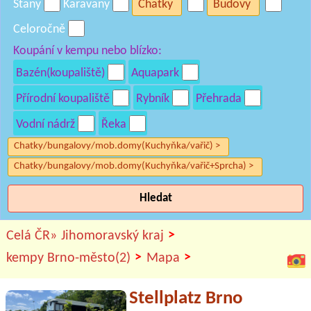
Stany
Karavany
Chatky
Budovy
Celoročně
Koupání v kempu nebo blízko:
Bazén(koupaliště)
Aquapark
Přírodní koupaliště
Rybník
Přehrada
Vodní nádrž
Řeka
Chatky/bungalovy/mob.domy(Kuchyňka/vařič) >
Chatky/bungalovy/mob.domy(Kuchyňka/vařič+Sprcha) >
Hledat
>
Celá ČR»
Jihomoravský kraj
>
>
kempy Brno-město(2)
Mapa
Stellplatz Brno