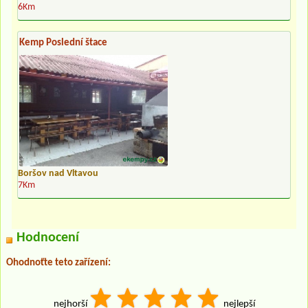
6Km
Kemp Poslední štace
Boršov nad Vltavou
7Km
Hodnocení
Ohodnoťte teto zařízení:
nejhorší
nejlepší