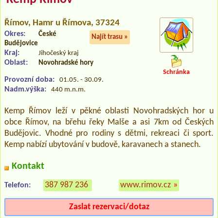
Římov
, Hamr u Římova, 37324
Okres:
České
Najít trasu »
Budějovice
Kraj:
Jihočeský kraj
Oblast:
Novohradské hory
Schránka
Provozní doba:
01.05. - 30.09.
Nadm.výška:
440 m.n.m.
Kemp Římov leží v pěkné oblasti Novohradských hor u
obce Římov, na břehu řeky Malše a asi 7km od Českých
Budějovic. Vhodné pro rodiny s dětmi, rekreaci či sport.
Kemp nabízí ubytování v budově, karavanech a stanech.
Kontakt
387 987 236
www.rimov.cz
»
Telefon:
Zaslat rezervaci/dotaz