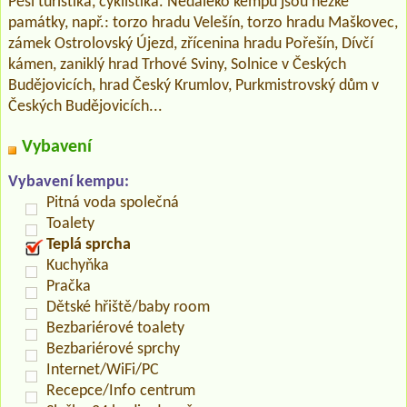
Pěší turistika, cyklistika. Nedaleko kempu jsou hezké
památky, např.: torzo hradu Velešín, torzo hradu Maškovec,
zámek Ostrolovský Újezd, zřícenina hradu Pořešín, Dívčí
kámen, zaniklý hrad Trhové Sviny, Solnice v Českých
Budějovicích, hrad Český Krumlov, Purkmistrovský dům v
Českých Budějovicích...
Vybavení
Vybavení kempu:
Pitná voda společná
Toalety
Teplá sprcha
Kuchyňka
Pračka
Dětské hřiště/baby room
Bezbariérové toalety
Bezbariérové sprchy
Internet/WiFi/PC
Recepce/Info centrum