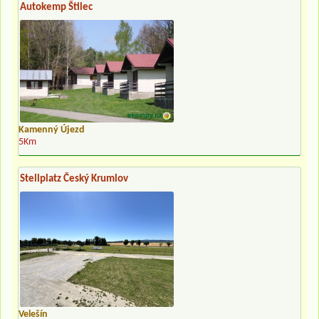
Autokemp Štilec
Kamenný Újezd
5Km
Stellplatz Český Krumlov
Velešín