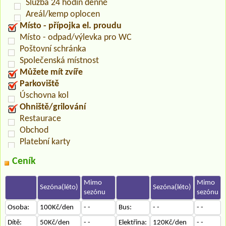
Služba 24 hodin denně
Areál/kemp oplocen
Místo - přípojka el. proudu
Místo - odpad/výlevka pro WC
Poštovní schránka
Společenská místnost
Můžete mít zvíře
Parkoviště
Úschovna kol
Ohniště/grilování
Restaurace
Obchod
Platební karty
Ceník
Mimo
Mimo
Sezóna(léto)
Sezóna(léto)
sezónu
sezónu
Osoba:
100Kč/den
- -
Bus:
- -
- -
Dítě:
50Kč/den
- -
Elektřina:
120Kč/den
- -