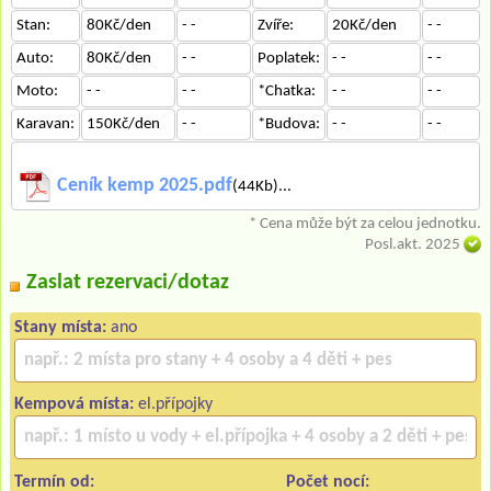
Stan:
80Kč/den
- -
Zvíře:
20Kč/den
- -
Auto:
80Kč/den
- -
Poplatek:
- -
- -
Moto:
- -
- -
*Chatka:
- -
- -
Karavan:
150Kč/den
- -
*Budova:
- -
- -
Ceník kemp 2025.pdf
(44Kb)...
* Cena může být za celou jednotku.
Posl.akt. 2025
Zaslat rezervaci/dotaz
Stany místa:
ano
Kempová místa:
el.přípojky
Termín od:
Počet nocí: