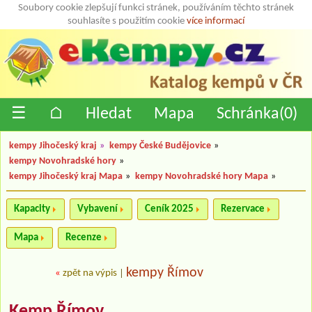
Soubory cookie zlepšují funkci stránek, používáním těchto stránek
souhlasíte s použitím cookie
více informací
☰
⌂
Hledat
Mapa
Schránka(
0
)
kempy Jihočeský kraj
»
kempy České Budějovice
»
kempy Novohradské hory
»
kempy Jihočeský kraj Mapa
»
kempy Novohradské hory Mapa
»
Kapacity
Vybavení
Ceník 2025
Rezervace
Mapa
Recenze
kempy Římov
«
zpět na výpis
|
Kemp Římov