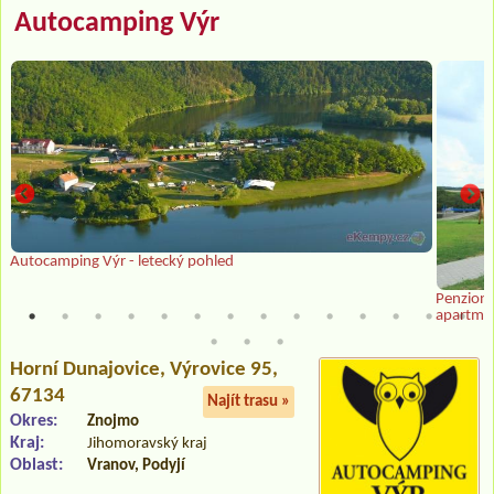
Autocamping Výr
Autocamping Výr - letecký pohled
Penzion 
apartmá
Horní Dunajovice
, Výrovice 95,
67134
Najít trasu »
Okres:
Znojmo
Kraj:
Jihomoravský kraj
Oblast:
Vranov, Podyjí