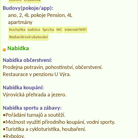
Lednice
El.zásuvka
Budovy(pokoje/app):
ano, 2, 4L pokoje Pension, 4L
apartmány
Kuchyňka
Lednice
Sprcha
WC
Internet/WiFi
Bezbariérové ubytování
Nabídka
Nabídka občerstvení:
Prodejna potravin, pohostinství, občerstvení.
Restaurace v penzionu U Výra.
Nabídka koupání:
Výrovická přehrada a jezero.
Nabídka sportu a zábavy:
•Pořádání turnajů a soutěží.
•Možnost využití přírodního koupání, vodní sporty.
•Turistika a cykloturistika, houbaření.
•Rybolov.