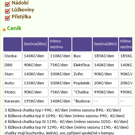
Nádobí
Lůžkoviny
Přistýlka
Ceník
Mimo
Mimo
Sezóna(léto)
Sezóna(léto)
sezónu
sezónu
Osoba:
140Kč/den
110Kč/den
Bus:
185Kč/den
185Kč/
Dítě:
90Kč/den
75Kč/den
Elektřina:
140Kč/den
140Kč/
Stan:
140Kč/den
100Kč/den
Zvíře:
90Kč/den
90Kč/d
Auto:
135Kč/den
100Kč/den
Poplatek:
20Kč/den
20Kč/d
Moto:
90Kč/den
75Kč/den
*Chatka:
990Kč/den
990Kč/
Karavan:
195Kč/den
140Kč/den
*Budova:
- -
- -
3 lůžková chatka typ I 990,- Kč/den (mimo sezonu 890,- Kč/den)
4 lůžková chatka typ II 1090,- Kč/den (mimo sezonu 990,- Kč/den)
4 lůžková chatka typ III 1190,- Kč/den (mimo sezonu 1050,- Kč/den)
5 lůžková chatka typ IV 1290,- Kč/den (mimo sezonu 1190,- Kč/den)
chatky mají kuchynku, lednici, soc.zařízení společné v kempu