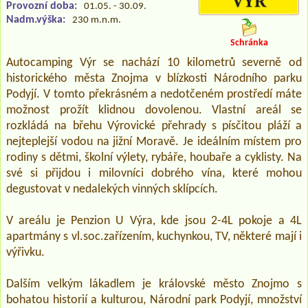
Provozní doba:
01.05. - 30.09.
Nadm.výška:
230 m.n.m.
Schránka
Autocamping Výr se nachází 10 kilometrů severně od
historického města Znojma v blízkosti Národního parku
Podyjí. V tomto překrásném a nedotčeném prostředí máte
možnost prožít klidnou dovolenou. Vlastní areál se
rozkládá na břehu Výrovické přehrady s písčitou pláží a
nejteplejší vodou na jižní Moravě. Je ideálním místem pro
rodiny s dětmi, školní výlety, rybáře, houbaře a cyklisty. Na
své si přijdou i milovníci dobrého vína, které mohou
degustovat v nedalekých vinných sklípcích.
V areálu je Penzion U Výra, kde jsou 2-4L pokoje a 4L
apartmány s vl.soc.zařízením, kuchynkou, TV, některé mají i
výřivku.
Dalším velkým lákadlem je královské město Znojmo s
bohatou historií a kulturou, Národní park Podyjí, množství