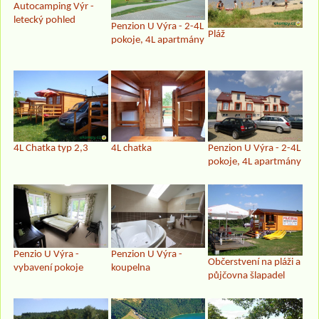
Autocamping Výr -
letecký pohled
Penzion U Výra - 2-4L
Pláž
pokoje, 4L apartmány
4L Chatka typ 2,3
4L chatka
Penzion U Výra - 2-4L
pokoje, 4L apartmány
Penzio U Výra -
Penzion U Výra -
Občerstvení na pláži a
vybavení pokoje
koupelna
půjčovna šlapadel