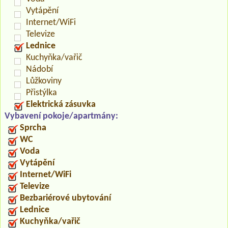
Vytápění
Internet/WiFi
Televize
Lednice
Kuchyňka/vařič
Nádobí
Lůžkoviny
Přistýlka
Elektrická zásuvka
Vybavení pokoje/apartmány:
Sprcha
WC
Voda
Vytápění
Internet/WiFi
Televize
Bezbariérové ubytování
Lednice
Kuchyňka/vařič