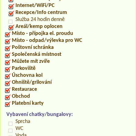
Internet/WiFi/PC
Recepce/Info centrum
Služba 24 hodin denně
Areál/kemp oplocen
Místo - přípojka el. proudu
Místo - odpad/výlevka pro WC
Poštovní schránka
Společenská místnost
Můžete mít zvíře
Parkoviště
Úschovna kol
Ohniště/grilování
Restaurace
Obchod
Platební karty
Vybavení chatky/bungalovy:
Sprcha
WC
Voda