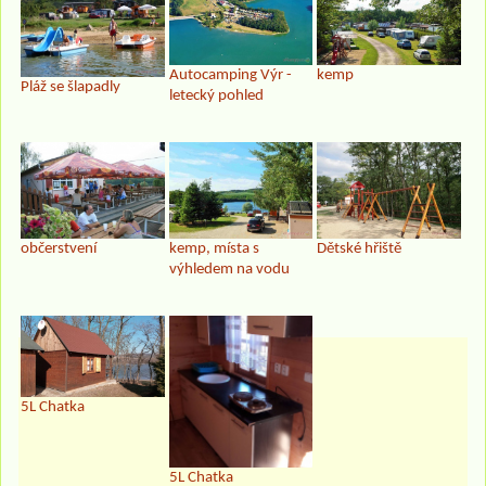
Autocamping Výr -
kemp
Pláž se šlapadly
letecký pohled
občerstvení
kemp, místa s
Dětské hřiště
výhledem na vodu
5L Chatka
5L Chatka