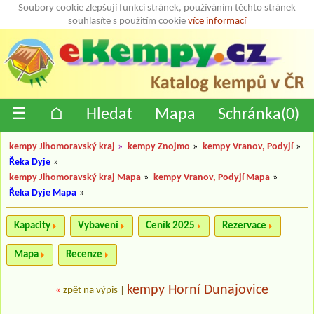
Soubory cookie zlepšují funkci stránek, používáním těchto stránek
souhlasíte s použitím cookie
více informací
☰
⌂
Hledat
Mapa
Schránka(
0
)
kempy Jihomoravský kraj
»
kempy Znojmo
»
kempy Vranov, Podyjí
»
Řeka Dyje
»
kempy Jihomoravský kraj Mapa
»
kempy Vranov, Podyjí Mapa
»
Řeka Dyje Mapa
»
Kapacity
Vybavení
Ceník 2025
Rezervace
Mapa
Recenze
kempy Horní Dunajovice
«
zpět na výpis
|