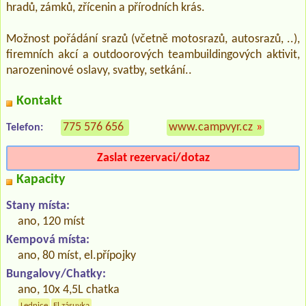
hradů, zámků, zřícenin a přírodních krás.
Možnost pořádání srazů (včetně motosrazů, autosrazů, ..),
firemních akcí a outdoorových teambuildingových aktivit,
narozeninové oslavy, svatby, setkání..
Kontakt
775 576 656
www.campvyr.cz
»
Telefon:
Zaslat rezervaci/dotaz
Kapacity
Stany místa:
ano, 120 míst
Kempová místa:
ano, 80 míst, el.přípojky
Bungalovy/Chatky:
ano, 10x 4,5L chatka