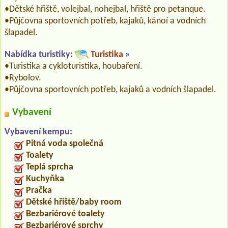
•Dětské hřiště, volejbal, nohejbal, hřiště pro petanque.
•Půjčovna sportovních potřeb, kajaků, kánoí a vodních
šlapadel.
Nabídka turistiky:
Turistika
»
•Turistika a cykloturistika, houbaření.
•Rybolov.
•Půjčovna sportovních potřeb, kajaků a vodních šlapadel.
Vybavení
Vybavení kempu:
Pitná voda společná
Toalety
Teplá sprcha
Kuchyňka
Pračka
Dětské hřiště/baby room
Bezbariérové toalety
Bezbariérové sprchy