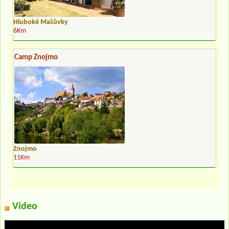
Hluboké Mašůvky
6Km
Camp Znojmo
Znojmo
11Km
Video