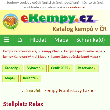
Soubory cookie zlepšují funkci stránek, používáním těchto stránek
souhlasíte s použitím cookie
více informací
☰
⌂
Hledat
Mapa
Schránka(
0
)
kempy Karlovarský kraj
»
kempy Cheb
»
kempy Západočeské lázně
»
kempy Karlovarský kraj Mapa
»
kempy Západočeské lázně Mapa
»
Kapacity
Vybavení
Ceník 2025
Rezervace
Mapa
Recenze
kempy Františkovy Lázně
«
zpět na výpis
|
Stellplatz Relax