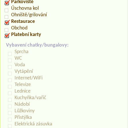
Parkoviště
Úschovna kol
Ohniště/grilování
Restaurace
Obchod
Platební karty
Vybavení chatky/bungalovy:
Sprcha
WC
Voda
Vytápění
Internet/WiFi
Televize
Lednice
Kuchyňka/vařič
Nádobí
Lůžkoviny
Přistýlka
Elektrická zásuvka