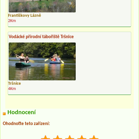
Františkovy Lázně
2Km
Vodácké přírodní tábořiště Tršnice
Tršnice
4Km
Hodnocení
Ohodnoťte teto zařízení: