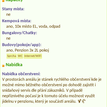
Stany místa:
ne
Kempová místa:
ano, 10x místo EL, voda, odpad
Bungalovy/Chatky:
ne
Budovy(pokoje/app):
ano, Penzion 3x 2L pokoj
Sprcha
WC
Internet/WiFi
Nabídka
Nabídka občerstvení:
V prostorách areálu je stánek rychlého občerstvení kde je
možné mimo běžného občerstvení po dohodě zajistit i
snídaňový servis dle přání zákazníků. V případě
nepříznivého počasí je k tomuto účelu možnost využít
jídelnu v penzionu, který je součástí areálu. 🍹🥐