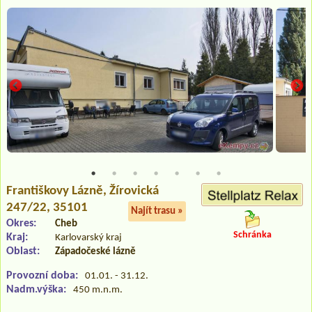
Františkovy Lázně
, Žírovická
247/22, 35101
Najít trasu »
Okres:
Cheb
Schránka
Kraj:
Karlovarský kraj
Oblast:
Západočeské lázně
Provozní doba:
01.01. - 31.12.
Nadm.výška:
450 m.n.m.