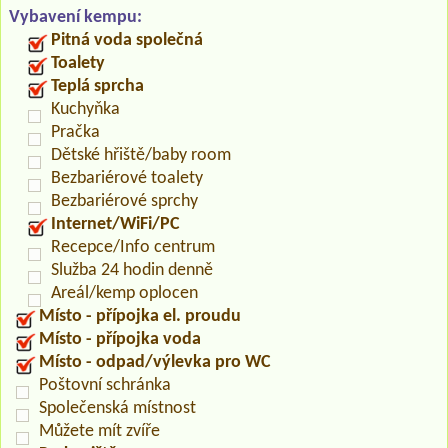
Vybavení kempu:
Pitná voda společná
Toalety
Teplá sprcha
Kuchyňka
Pračka
Dětské hřiště/baby room
Bezbariérové toalety
Bezbariérové sprchy
Internet/WiFi/PC
Recepce/Info centrum
Služba 24 hodin denně
Areál/kemp oplocen
Místo - přípojka el. proudu
Místo - přípojka voda
Místo - odpad/výlevka pro WC
Poštovní schránka
Společenská místnost
Můžete mít zvíře