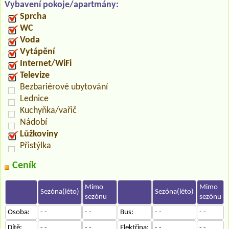
Vybavení pokoje/apartmány:
Sprcha
WC
Voda
Vytápění
Internet/WiFi
Televize
Bezbariérové ubytování
Lednice
Kuchyňka/vařič
Nádobí
Lůžkoviny
Přistýlka
Ceník
Mimo
Mimo
Sezóna(léto)
Sezóna(léto)
sezónu
sezónu
Osoba:
- -
- -
Bus:
- -
- -
Dítě:
- -
- -
Elektřina:
- -
- -