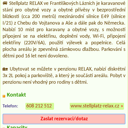
🚐 Stellplatz RELAX ve Františkových Lázních je karavanové
stání pro obytné vozy a obytné přívěsy v bezprostřední
blízkosti (cca 200 metrů) mezinárodní silnice E49 (silnice
I/21) z Chebu do Vojtanova a Aše a dále pak do Německa.
Nabízí 10 míst pro karavany a obytné vozy, s možností
připojení se na elektřinu, doplnění vody, Wi-Fi, připojení
elektřiny (220V/6A), použití výlevek a popelnice. Celá
plocha areálu je zpevněná zámkovou dlažbou. Parkování s
dětmi pod 16 let není dovoleno.
🏡 Ubytovat se můžete v penzionu RELAX, nabízí diskrétní
3x 2L pokoj a parkoviště, a který je součástí areálu. Pobyt v
penzionu není vhodný pro rodiny s dětmi.
Kontakt
608 212 512
www.stellplatz-relax.cz
»
Telefon:
Zaslat rezervaci/dotaz
Kapacity