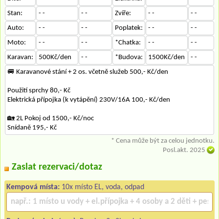
Stan:
- -
- -
Zvíře:
- -
- -
Auto:
- -
- -
Poplatek:
- -
- -
Moto:
- -
- -
*Chatka:
- -
- -
Karavan:
500Kč/den
- -
*Budova:
1500Kč/den
- -
🚐 Karavanové stání + 2 os. včetně služeb 500,- Kč/den
Použití sprchy 80,- Kč
Elektrická přípojka (k vytápění) 230V/16A 100,- Kč/den
🏡 2L Pokoj od 1500,- Kč/noc
Snídaně 195,- Kč
* Cena může být za celou jednotku.
Posl.akt. 2025
Zaslat rezervaci/dotaz
Kempová místa:
10x místo EL, voda, odpad