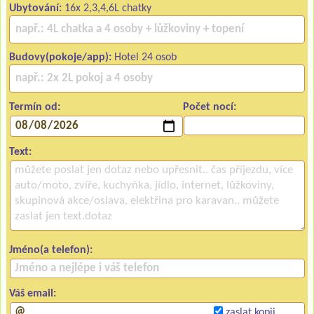
Ubytování:
16x 2,3,4,6L chatky
Budovy(pokoje/app):
Hotel 24 osob
Termín od:
Počet nocí:
Text:
Jméno(a telefon):
Váš email:
zaslat kopii