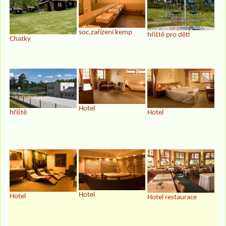
soc.zařízení kemp
hřiště pro děti
Chatky
Hotel
hřiště
Hotel
Hotel
Hotel
Hotel restaurace