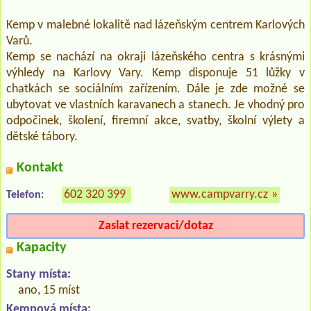
Kemp v malebné lokalitě nad lázeňským centrem Karlových
Varů.
Kemp se nachází na okraji lázeňského centra s krásnými
výhledy na Karlovy Vary. Kemp disponuje 51 lůžky v
chatkách se sociálním zařízením. Dále je zde možné se
ubytovat ve vlastních karavanech a stanech. Je vhodný pro
odpočinek, školení, firemní akce, svatby, školní výlety a
dětské tábory.
Kontakt
602 320 399
www.campvarry.cz
»
Telefon:
Zaslat rezervaci/dotaz
Kapacity
Stany místa:
ano, 15 míst
Kempová místa: