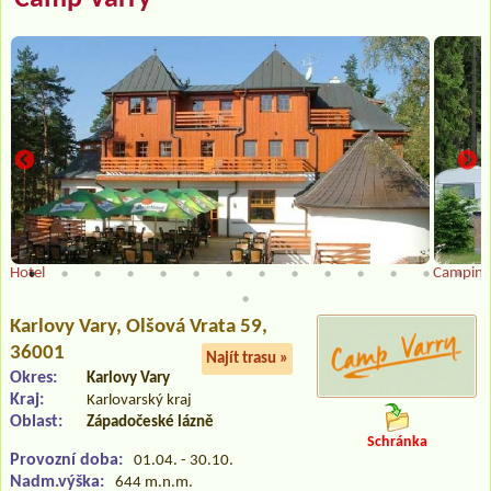
Hotel
Camping
Karlovy Vary
, Olšová Vrata 59,
36001
Najít trasu »
Okres:
Karlovy Vary
Kraj:
Karlovarský kraj
Oblast:
Západočeské lázně
Schránka
Provozní doba:
01.04. - 30.10.
Nadm.výška:
644 m.n.m.