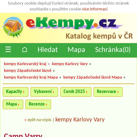
Soubory cookie zlepšují funkci stránek, používáním těchto stránek
souhlasíte s použitím cookie
více informací
☰
⌂
Hledat
Mapa
Schránka(
0
)
kempy Karlovarský kraj
»
kempy Karlovy Vary
»
kempy Západočeské lázně
»
kempy Karlovarský kraj Mapa
»
kempy Západočeské lázně Mapa
»
Kapacity
Vybavení
Ceník 2025
Rezervace
Mapa
Recenze
kempy Karlovy Vary
«
zpět na výpis
|
Camp Varry