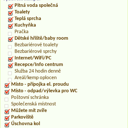
Pitná voda společná
Toalety
Teplá sprcha
Kuchyňka
Pračka
Dětské hřiště/baby room
Bezbariérové toalety
Bezbariérové sprchy
Internet/WiFi/PC
Recepce/Info centrum
Služba 24 hodin denně
Areál/kemp oplocen
Místo - přípojka el. proudu
Místo - odpad/výlevka pro WC
Poštovní schránka
Společenská místnost
Můžete mít zvíře
Parkoviště
Úschovna kol