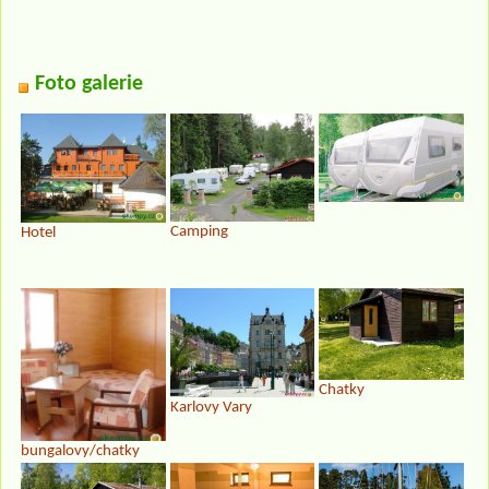
Foto galerie
Camping
Hotel
Chatky
Karlovy Vary
bungalovy/chatky