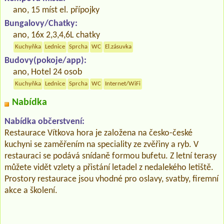
ano, 15 míst el. přípojky
Bungalovy/Chatky:
ano, 16x 2,3,4,6L chatky
Kuchyňka
Lednice
Sprcha
WC
El.zásuvka
Budovy(pokoje/app):
ano, Hotel 24 osob
Kuchyňka
Lednice
Sprcha
WC
Internet/WiFi
Nabídka
Nabídka občerstvení:
Restaurace Vítkova hora je založena na česko-české
kuchyni se zaměřením na speciality ze zvěřiny a ryb. V
restauraci se podává snídaně formou bufetu. Z letní terasy
můžete vidět vzlety a přistání letadel z nedalekého letiště.
Prostory restaurace jsou vhodné pro oslavy, svatby, firemní
akce a školení.