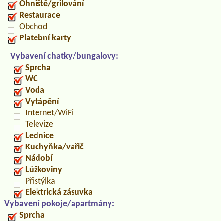
Ohniště/grilování
Restaurace
Obchod
Platební karty
Vybavení chatky/bungalovy:
Sprcha
WC
Voda
Vytápění
Internet/WiFi
Televize
Lednice
Kuchyňka/vařič
Nádobí
Lůžkoviny
Přistýlka
Elektrická zásuvka
Vybavení pokoje/apartmány:
Sprcha