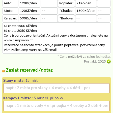
Auto:
120Kč/den
- -
Poplatek:
21Kč/den
- -
Moto:
120Kč/den
- -
*Chatka:
1500Kč/den
- -
Karavan:
590Kč/den
- -
*Budova:
- -
- -
4L chata 1500 Kč/den
6L chata 2050 Kč/den
Ceny jsou pouze orientační. Aktuální ceny a dostupnost naleznete na
www.campvarry.cz
Rezervace na těchto stránkách je pouze poptávka, potvrzení a ceny
Vám zašle Camp Varry na Váš email.
* Cena může být za celou jednotku.
Posl.akt. 2025
Zaslat rezervaci/dotaz
Stany místa:
15 míst
Kempová místa:
15 míst el. přípojky