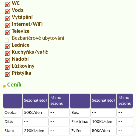
WC
Voda
Vytápění
Internet/WiFi
Televize
Bezbariérové ubytování
Lednice
Kuchyňka/vařič
Nádobí
Lůžkoviny
Přistýlka
Ceník
Mimo
Mimo
Sezóna(léto)
Sezóna(léto)
sezónu
sezónu
Osoba:
50Kč/den
- -
Bus:
- -
- -
Dítě:
- -
- -
Elektřina:
100Kč/den
- -
Stan:
290Kč/den
- -
Zvíře:
80Kč/den
- -