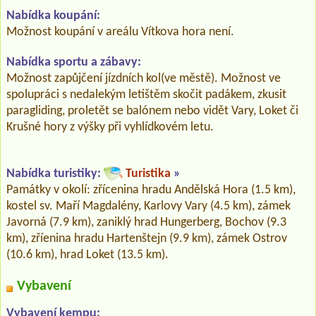
Nabídka koupání:
Možnost koupání v areálu Vítkova hora není.
Nabídka sportu a zábavy:
Možnost zapůjčení jízdních kol(ve městě). Možnost ve
spolupráci s nedalekým letištěm skočit padákem, zkusit
paragliding, proletět se balónem nebo vidět Vary, Loket či
Krušné hory z výšky při vyhlídkovém letu.
Nabídka turistiky:
Turistika
»
Památky v okolí: zřícenina hradu Andělská Hora (1.5 km),
kostel sv. Maří Magdalény, Karlovy Vary (4.5 km), zámek
Javorná (7.9 km), zaniklý hrad Hungerberg, Bochov (9.3
km), zříenina hradu Hartenštejn (9.9 km), zámek Ostrov
(10.6 km), hrad Loket (13.5 km).
Vybavení
Vybavení kempu: