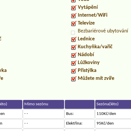
Vytápění
Internet/WiFi
Televize
Bezbariérové ubytování
č
Lednice
Kuchyňka/vařič
Nádobí
Lůžkoviny
uvka
Přistýlka
ře
Můžete mít zvíře
éto)
Mimo sezónu
Sezóna(léto)
den
- -
Bus:
110Kč/den
en
- -
Elektřina:
95Kč/den