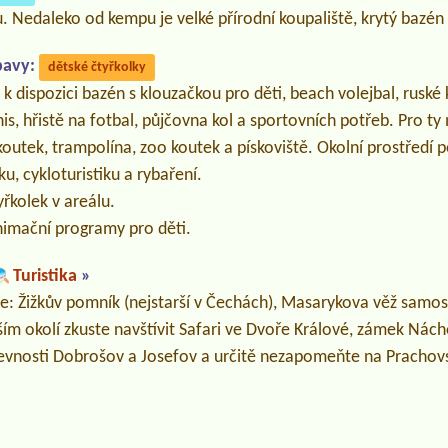
. Nedaleko od kempu je velké přírodní koupaliště, krytý bazén
bavy:
dětské čtyřkolky
e k dispozici bazén s klouzačkou pro děti, beach volejbal, rusk
tenis, hřistě na fotbal, půjčovna kol a sportovních potřeb. Pro t
 koutek, trampolína, zoo koutek a pískoviště. Okolní prostředí 
ku, cykloturistiku a rybaření.
řkolek v areálu.
nimační programy pro děti.
Turistika
»
e: Žižkův pomník (nejstarší v Čechách), Masarykova věž samos
ím okolí zkuste navštívit Safari ve Dvoře Králové, zámek Nác
evnosti Dobrošov a Josefov a určitě nezapomeňte na Prachovs