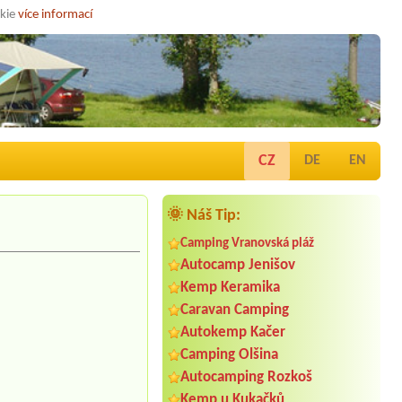
okie
více informací
CZ
DE
EN
🌞 Náš Tip:
Camping Vranovská pláž
Autocamp Jenišov
Kemp Keramika
Caravan Camping
Autokemp Kačer
Camping Olšina
Autocamping Rozkoš
Kemp u Kukačků