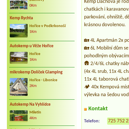
Kemp Dachova je rodi
0Km
chatkách i karavanová 
parkování, ohniště, dě
Kemp Rychta
krásnou dovolenou.
Hořice v Podkrkonoší
1Km
🏡 4L Apartmán 2x pok
Autokemp u Věže Hořice
🏡 6L Mobilní dům se 
Hořice
pohodlným obývacím p
1Km
🛖 2/4/6L chatky náb
(4x 4L srub, 11x 4L c
mikrokemp Dolíček Glamping
11x 4L taborová chat
Hořice - Libonice
2Km
🏕️ 40x Kempová míst
výlevka na šedou vod
Autokemp Na Vyhlídce
Kontakt
Miletín
4Km
725 752 
Telefon: