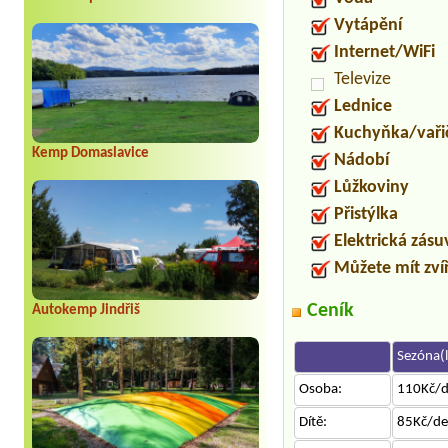
Vytápění
Internet/WiFi
Televize
Lednice
Kuchyňka/vaři
Kemp Domaslavice
Nádobí
Lůžkoviny
Přistýlka
Elektrická zás
Můžete mít zví
Ceník
Autokemp Jindřiš
Sezóna(l
Osoba:
110Kč/
Dítě:
85Kč/d