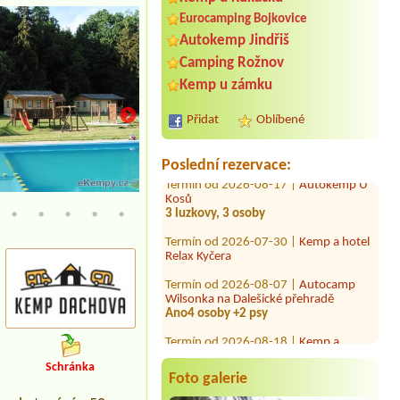
Eurocamping Bojkovice
Autokemp Jindřiš
Termín od 2026-08-05 |
Vodácké
tábořiště Cakle
Camping Rožnov
2 osoby
Kemp u zámku
Termín od 2026-07-30 |
Tábořiště
Soumarský Most
Přidat
Oblíbené
1 místo pro stan1 místo u vody
Termín od 2026-08-17 |
Autokemp U
bazén v areálu
Poslední rezervace:
Kosů
3 luzkovy, 3 osoby
Termín od 2026-07-30 |
Kemp a hotel
Relax Kyčera
Termín od 2026-08-07 |
Autocamp
Wilsonka na Dalešické přehradě
Ano4 osoby +2 psy
Termín od 2026-08-18 |
Kemp a
koupaliště Michal
4osoby/2dospělý,deti vek4roky a
13let
Schránka
Foto galerie
Termín od 2026-07-27 |
Kemp Iveta