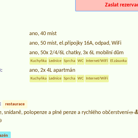
Zaslat rezerva
ano, 40 míst
ano, 50 míst, el.přípojky 16A, odpad, WiFi
ano, 50x 2/4/6L chatky, 3x 6L mobilní dům
Kuchyňka
Lednice
Sprcha
WC
Internet/WiFi
El.zásuvka
:
ano, 2x 4L apartmán
Kuchyňka
Lednice
Sprcha
WC
Internet/WiFi
:
restaurace
e, snídaně, polopenze a plné penze a rychlého občerstvení🥗

azén