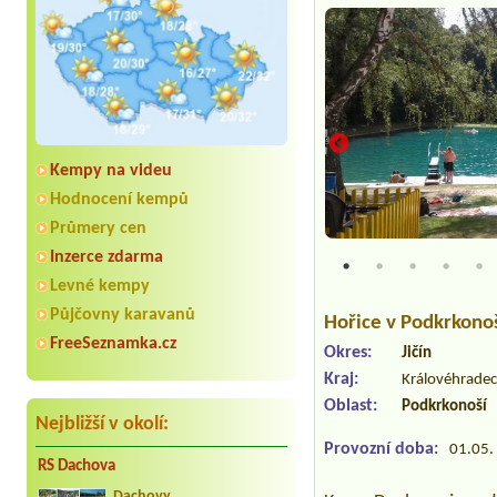
Kempy na videu
Hodnocení kempů
Průmery cen
lové
Inzerce zdarma
Levné kempy
Půjčovny karavanů
Hořice v Podkrkono
FreeSeznamka.cz
Okres:
Jičín
Kraj:
Královéhradec
Oblast:
Podkrkonoší
Nejbližší v okolí:
Provozní doba:
01.05. 
RS Dachova
Dachovy