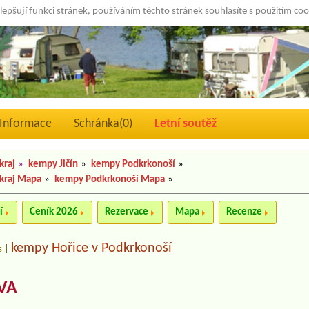
lepšují funkci stránek, používáním těchto stránek souhlasíte s použitím co
Informace
Schránka(
0
)
Letní soutěž
kraj
»
kempy Jičín
»
kempy Podkrkonoší
»
kraj Mapa
»
kempy Podkrkonoší Mapa
»
í
Ceník 2026
Rezervace
Mapa
Recenze
kempy Hořice v Podkrkonoší
s
|
VA