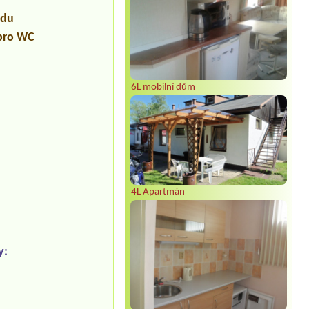
udu
 pro WC
6L mobilní dům
4L Apartmán
y: