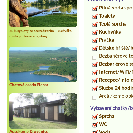
Vybavení kempu:
Pitná voda spo
Toalety
Teplá sprcha
Kuchyňka
4L bungalovy se soc.zažízením + kuchyňka,
místa pro karavany, stany..
Pračka
Dětské hřiště
Bezbariérové t
Bezbariérové s
Internet/WiFi/
Recepce/Info 
Chatová osada Plesar
Služba 24 hod
Areál/kemp op
Vybavení chatky/b
Sprcha
WC
Voda
Autokemp Dřevěnice