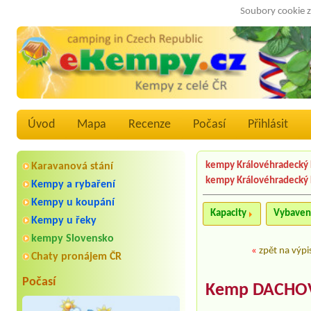
Soubory cookie z
Úvod
Mapa
Recenze
Počasí
Přihlásit
kempy Královéhradecký 
Karavanová stání
kempy Královéhradecký 
Kempy a rybaření
Kempy u koupání
Kapacity
Vybaven
Kempy u řeky
kempy Slovensko
«
zpět na výpi
Chaty pronájem ČR
Počasí
Kemp DACHO