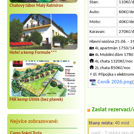
Stan:
110Kč/
Chatový tábor Malý Ratmírov
Auto:
60Kč/d
Moto:
40Kč/d
Karavan:
270Kč/
Hlavní sezóna 25.06. - 3
🏡 4L apartmán 1750/1
Hotel a kemp Formule***
🏡 4L Mobilní dům 1780
🛖 4L chata 1320Kč/noc
🛖 2L chata 850Kč/noc
⚡ El. Přípojka s elektr
Ceník 2026.png
(
FKK kemp Úštěk (bez plavek)
Zaslat rezervaci
Nejvíce zobrazované:
Stany místa:
40 míst
Camp Sokol Troja