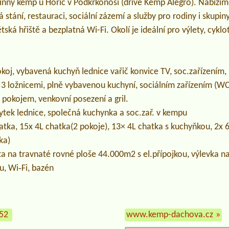
nný kemp u Hořic v Podkrkonoší (dříve Kemp Alegro). Nabízím
stání, restauraci, sociální zázemí a služby pro rodiny i skupiny
tská hřiště a bezplatná Wi-Fi. Okolí je ideální pro výlety, cyklot
oj, vybavená kuchyň lednice vařič konvice TV, soc.zařízením,
3 ložnicemi, plně vybavenou kuchyní, sociálním zařízením (WC
okojem, venkovní posezení a gril.
ytek lednice, společná kuchynka a soc.zař. v kempu
hatka, 15x 4L chatka(2 pokoje), 13× 4L chatka s kuchyňkou, 2x 
ka)
a na travnaté rovné ploše 44.000m2 s el.přípojkou, výlevka 
u, Wi‑Fi, bazén
252
www.kemp-dachova.cz
»