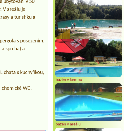
2 místa na stan a v jednom stanu
e ubytování v 50
budou 3 lidé a v druhém 2 lidé
. V areálu je
Termín od 2026-08-07 |
Autocamp
rasy a turistiku a
Nové Město
Termín od 2026-07-31 |
Chaty u lesa
Karlovy Dvory
4L chatka
 pergola s posezením.
Termín od 2026-07-31 |
Autokemp
 a sprcha) a
Pilák
6L chata s kuchyňkou,
bazén v kempu
na chemické WC,
bazén v areálu