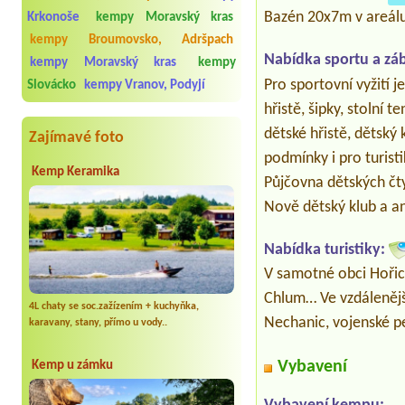
Bazén 20x7m v areálu
Krkonoše
kempy Moravský kras
kempy Broumovsko, Adršpach
Nabídka sportu a zá
kempy Moravský kras
kempy
Pro sportovní vyžití j
Slovácko
kempy Vranov, Podyjí
hřistě, šipky, stolní 
dětské hřistě, dětský
Zajímavé foto
podmínky i pro turisti
Kemp Keramika
Půjčovna dětských čty
Nově dětský klub a a
Nabídka turistiky:
V samotné obci Hořic
Chlum… Ve vzdálenějš
4L chaty se soc.zažízením + kuchyňka,
Nechanic, vojenské p
karavany, stany, přímo u vody..
Vybavení
Kemp u zámku