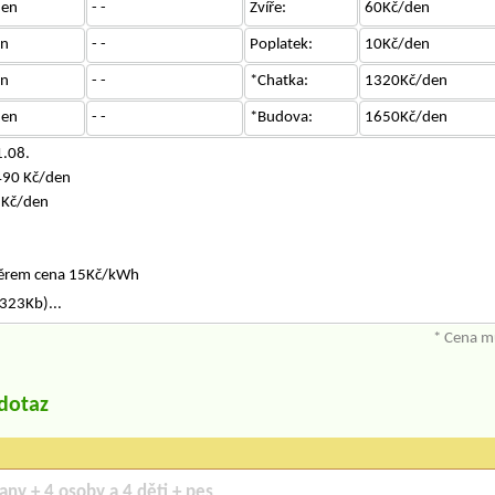
den
- -
Zvíře:
60Kč/den
en
- -
Poplatek:
10Kč/den
en
- -
*Chatka:
1320Kč/den
den
- -
*Budova:
1650Kč/den
1.08.
490 Kč/den
 Kč/den
oměrem cena 15Kč/kWh
323Kb)...
* Cena mů
/dotaz