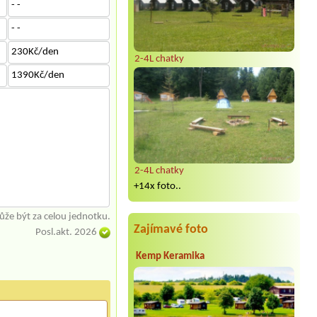
- -
- -
230Kč/den
2-4L chatky
1390Kč/den
2-4L chatky
+14x foto..
že být za celou jednotku.
Zajímavé foto
Posl.akt. 2026
Kemp Keramika