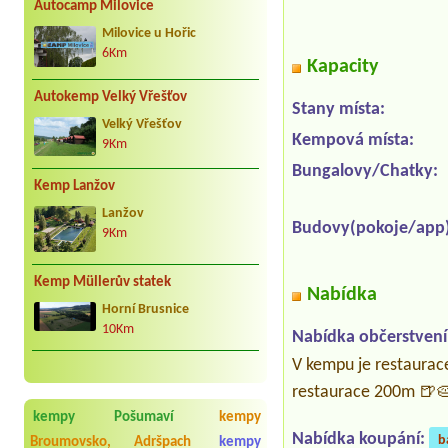
Autocamp Milovice
Milovice u Hořic
6Km
Kapacity
Autokemp Velký Vřešťov
Stany místa:
Velký Vřešťov
Kempová místa:
9Km
Bungalovy/Chatky:
Kemp Lanžov
Lanžov
Budovy(pokoje/app)
9Km
Kemp Müllerův statek
Nabídka
Horní Brusnice
10Km
Nabídka občerstvení
V kempu je restaurac
restaurace 200m 🍺
kempy Pošumaví
kempy
Nabídka koupání:
b
Broumovsko, Adršpach
kempy