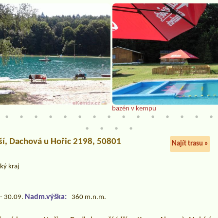
bazén v kempu
ší
, Dachová u Hořic 2198, 50801
Najít trasu »
ký kraj
Nadm.výška:
- 30.09.
360 m.n.m.