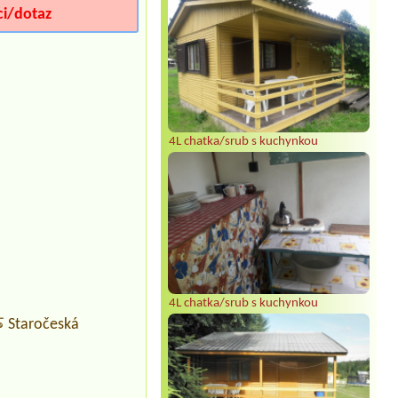
ci/dotaz
4L chatka/srub s kuchynkou
4L chatka/srub s kuchynkou
 Staročeská