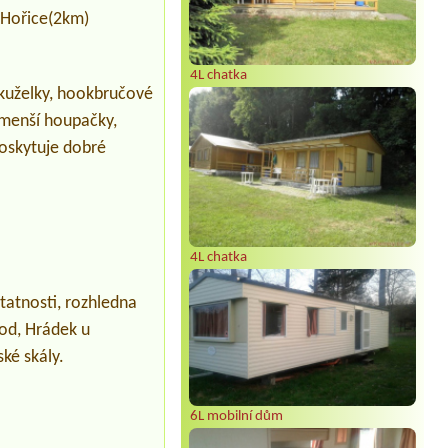
 Hořice(2km)
4L chatka
é kuželky, hookbručové
y menší houpačky,
poskytuje dobré
4L chatka
tatnosti, rozhledna
hod, Hrádek u
ké skály.
6L mobilní dům