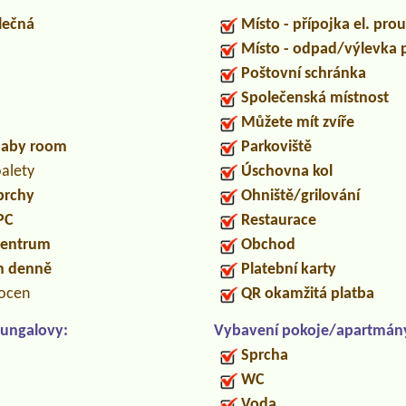
lečná
Místo - přípojka el. pro
Místo - odpad/výlevka
Poštovní schránka
Společenská místnost
Můžete mít zvíře
/baby room
Parkoviště
oalety
Úschovna kol
prchy
Ohniště/grilování
PC
Restaurace
centrum
Obchod
in denně
Platební karty
locen
QR okamžitá platba
ungalovy:
Vybavení pokoje/apartmán
Sprcha
WC
Voda