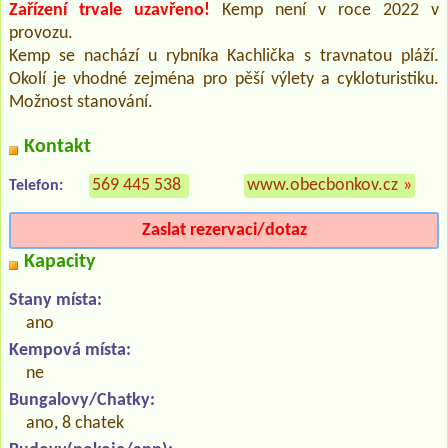
Zařízení trvale uzavřeno!
Kemp není v roce 2022 v
provozu.
Kemp se nachází u rybníka Kachlička s travnatou pláží.
Okolí je vhodné zejména pro pěší výlety a cykloturistiku.
Možnost stanování.
Kontakt
569 445 538
www.obecbonkov.cz
»
Telefon:
Zaslat rezervaci/dotaz
Kapacity
Stany místa:
ano
Kempová místa:
ne
Bungalovy/Chatky:
ano, 8 chatek