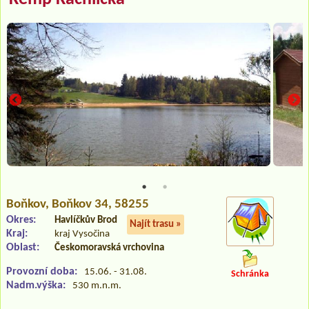
Boňkov
, Boňkov 34, 58255
Okres:
Havlíčkův Brod
Najít trasu »
Kraj:
kraj Vysočina
Oblast:
Českomoravská vrchovina
Provozní doba:
15.06. - 31.08.
Schránka
Nadm.výška:
530 m.n.m.