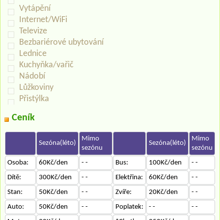
Vytápění
Internet/WiFi
Televize
Bezbariérové ubytování
Lednice
Kuchyňka/vařič
Nádobí
Lůžkoviny
Přistýlka
Ceník
Mimo
Mimo
Sezóna(léto)
Sezóna(léto)
sezónu
sezónu
Osoba:
60Kč/den
- -
Bus:
100Kč/den
- -
Dítě:
300Kč/den
- -
Elektřina:
60Kč/den
- -
Stan:
50Kč/den
- -
Zvíře:
20Kč/den
- -
Auto:
50Kč/den
- -
Poplatek:
- -
- -