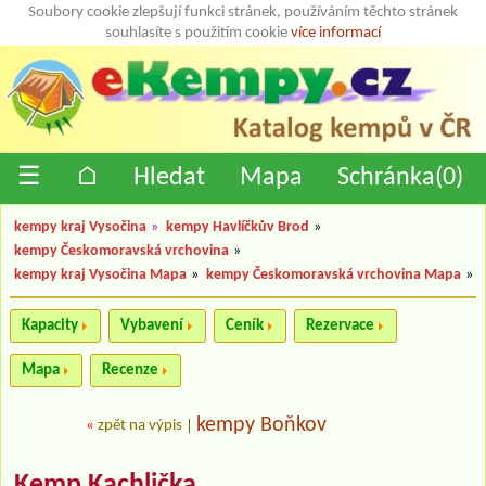
Soubory cookie zlepšují funkci stránek, používáním těchto stránek
souhlasíte s použitím cookie
více informací
☰
⌂
Hledat
Mapa
Schránka(
0
)
kempy kraj Vysočina
»
kempy Havlíčkův Brod
»
kempy Českomoravská vrchovina
»
kempy kraj Vysočina Mapa
»
kempy Českomoravská vrchovina Mapa
»
Kapacity
Vybavení
Ceník
Rezervace
Mapa
Recenze
kempy Boňkov
«
zpět na výpis
|
Kemp Kachlička