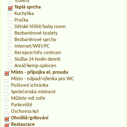
Toalety
Teplá sprcha
Kuchyňka
Pračka
Dětské hřiště/baby room
Bezbariérové toalety
Bezbariérové sprchy
Internet/WiFi/PC
Recepce/Info centrum
Služba 24 hodin denně
Areál/kemp oplocen
Místo - přípojka el. proudu
Místo - odpad/výlevka pro WC
Poštovní schránka
Společenská místnost
Můžete mít zvíře
Parkoviště
Úschovna kol
Ohniště/grilování
Restaurace