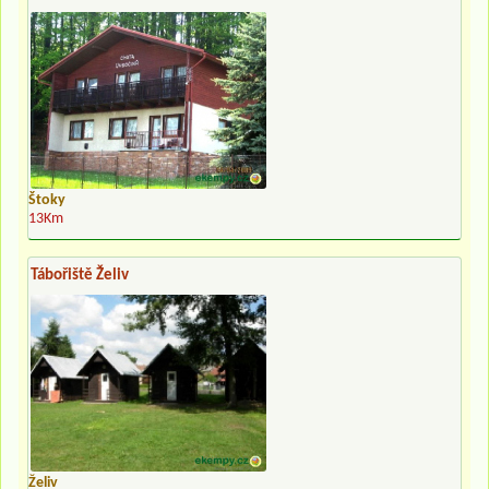
Štoky
13Km
Tábořiště Želiv
Želiv