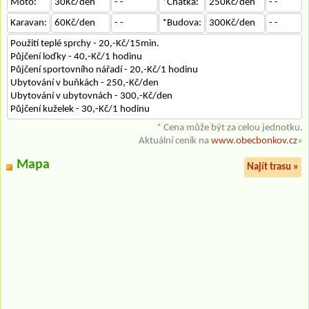
Moto:
30Kč/den
- -
*Chatka:
250Kč/den
- -
Karavan:
60Kč/den
- -
*Budova:
300Kč/den
- -
Použití teplé sprchy - 20,-Kč/15min.
Půjčení loďky - 40,-Kč/1 hodinu
Půjčení sportovního nářadí - 20,-Kč/1 hodinu
Ubytování v buňkách - 250,-Kč/den
Ubytování v ubytovnách - 300,-Kč/den
Půjčení kuželek - 30,-Kč/1 hodinu
* Cena může být za celou jednotku.
Aktuální ceník na
www.obecbonkov.cz
»
Mapa
Najít trasu »