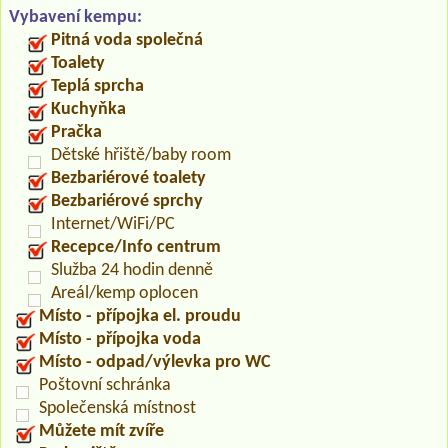
Vybavení kempu:
Pitná voda společná
Toalety
Teplá sprcha
Kuchyňka
Pračka
Dětské hřiště/baby room
Bezbariérové toalety
Bezbariérové sprchy
Internet/WiFi/PC
Recepce/Info centrum
Služba 24 hodin denně
Areál/kemp oplocen
Místo - přípojka el. proudu
Místo - přípojka voda
Místo - odpad/výlevka pro WC
Poštovní schránka
Společenská místnost
Můžete mít zvíře