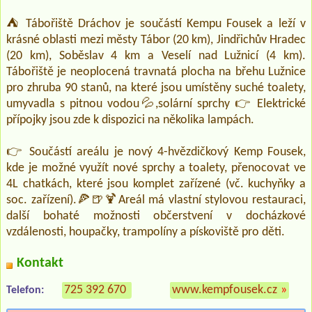
⛺ Tábořiště Dráchov je součástí Kempu Fousek a leží v
krásné oblasti mezi městy Tábor (20 km), Jindřichův Hradec
(20 km), Soběslav 4 km a Veselí nad Lužnicí (4 km).
Tábořiště je neoplocená travnatá plocha na břehu Lužnice
pro zhruba 90 stanů, na které jsou umístěny suché toalety,
umyvadla s pitnou vodou💦,solární sprchy 👉 Elektrické
přípojky jsou zde k dispozici na několika lampách.
👉 Součástí areálu je nový 4-hvězdičkový Kemp Fousek,
kde je možné využít nové sprchy a toalety, přenocovat ve
4L chatkách, které jsou komplet zařízené (vč. kuchyňky a
soc. zařízení).🍕🍺🍹Areál má vlastní stylovou restauraci,
další bohaté možnosti občerstvení v docházkové
vzdálenosti, houpačky, trampolíny a pískoviště pro děti.
Kontakt
725 392 670
www.kempfousek.cz
»
Telefon: