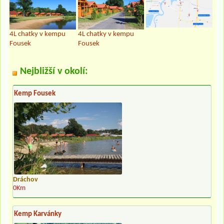
4L chatky v kempu
4L chatky v kempu
Fousek
Fousek
Nejbližší v okolí:
Kemp Fousek
Dráchov
0Km
Kemp Karvánky