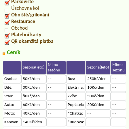
Parkoviště
Úschovna kol
Ohniště/grilování
Restaurace
Obchod
Platební karty
QR okamžitá platba
Ceník
Mimo
Mimo
Sezóna(léto)
Sezóna(léto)
sezónu
sezónu
Osoba:
50Kč/den
- -
Bus:
250Kč/den
- -
Dítě:
30Kč/den
- -
Elektřina:
10Kč/den
- -
Stan:
80Kč/den
- -
Zvíře:
50Kč/den
- -
Auto:
60Kč/den
- -
Poplatek:
20Kč/den
- -
Moto:
40Kč/den
- -
*Chatka:
- -
- -
Karavan:
140Kč/den
- -
*Budova:
- -
- -