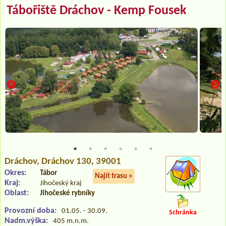
Tábořiště Dráchov - Kemp Fousek
Dráchov
, Dráchov 130, 39001
Okres:
Tábor
Najít trasu »
Kraj:
Jihočeský kraj
Oblast:
Jihočeské rybníky
Provozní doba:
01.05. - 30.09.
Schránka
Nadm.výška:
405 m.n.m.