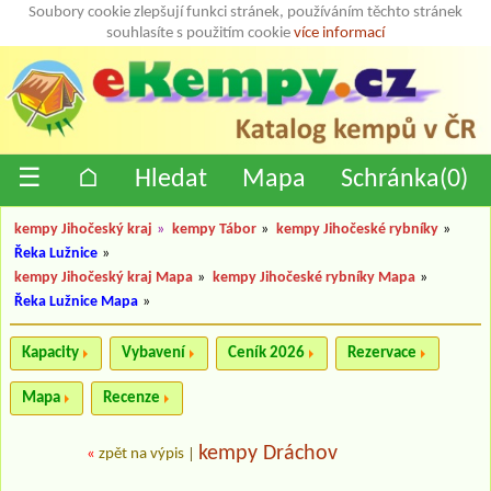
Soubory cookie zlepšují funkci stránek, používáním těchto stránek
souhlasíte s použitím cookie
více informací
☰
⌂
Hledat
Mapa
Schránka(
0
)
kempy Jihočeský kraj
»
kempy Tábor
»
kempy Jihočeské rybníky
»
Řeka Lužnice
»
kempy Jihočeský kraj Mapa
»
kempy Jihočeské rybníky Mapa
»
Řeka Lužnice Mapa
»
Kapacity
Vybavení
Ceník 2026
Rezervace
Mapa
Recenze
kempy Dráchov
«
zpět na výpis
|