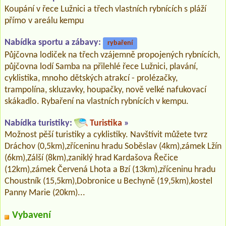
Koupání v řece Lužnici a třech vlastních rybnících s pláží
přímo v areálu kempu
Nabídka sportu a zábavy:
rybaření
Půjčovna lodiček na třech vzájemně propojených rybnících,
půjčovna lodí Samba na přilehlé řece Lužnici, plavání,
cyklistika, mnoho dětských atrakcí - prolézačky,
trampolína, skluzavky, houpačky, nově velké nafukovací
skákadlo. Rybaření na vlastních rybnících v kempu.
Nabídka turistiky:
Turistika
»
Možnost pěší turistiky a cyklistiky. Navštívit můžete tvrz
Dráchov (0,5km),zříceninu hradu Soběslav (4km),zámek Lžín
(6km),Zálší (8km),zaniklý hrad Kardašova Řečice
(12km),zámek Červená Lhota a Bzí (13km),zříceninu hradu
Choustník (15,5km),Dobronice u Bechyně (19,5km),kostel
Panny Marie (20km)...
Vybavení