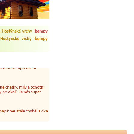
 čisto, doplněný papír i
í občerstvení. Co nás ale
Přes den jsem si připadala
, Hostýnské vrchy
kempy
y nové krásné čisté,koupání
Veškerý personál se choval
 Hostýnské vrchy
kempy
í.Milí hostitelé, vždy
lízkosti kempu vodní
né chatky, milý a ochotní
 po okolí. Za nás super
 papír neustále chyběl a dva