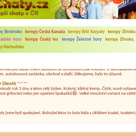
5.7. do 1.8. 2026. Kemp jako takový je pěkný. V umývárně i na WC bylo vždy
ávštěvníků není samozřejmost. V kempu je obchod a restaurace, kebab a dalš
nní hluk z repráků u stanů a absolutní bezohlednost ostatních ubytovaných. 
utu hrála jiná hudba.Kemp pěkný, ale takový rámus jsme ještě nezažili...
y Brněnsko
kempy Česká Kanada
kempy Bílé Karpaty
kempy Zlínsko
 jsme dva. Na začátku prázdnin. Přijeli jsme karavanem. Klid pohoda socialk
, a dobrým jídlem za slušnou cenu na dosah, a spoustu možností na výlety. 
adské hory
kempy Český les
kempy Železné hory
kempy Zlínsko,
 líbilo.
y Náchodsko
nocí, výborné vybavení kempu, čisto všude. Výborná káva, mošt i víno a dalš
ění kempu blízko všem zážitkům ať turistickým,tak vodním. V docházkové b
em, autobusová zastávka, obchod a další. Děkujeme, bylo to úžasné.
a+ Zdeněk
*****
minulý rok 3 dny a letos celý týden. Krásný, klidný kemp. Čisté, nově vybave
ost grilování nebo jen opečení špekačků😄. Velké množství variant na výlety
ždy jsme byli spokojeni. Bohužel letos to byla bída s úklidem toalet, toaletní
 na Lipně.