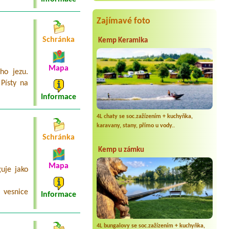
Zajímavé foto
Schránka
Kemp Keramika
Mapa
ho jezu.
Písty na
Informace
4L chaty se soc.zažízením + kuchyňka,
karavany, stany, přímo u vody..
Schránka
Kemp u zámku
Mapa
uje jako
 vesnice
Informace
4L bungalovy se soc.zažízením + kuchyňka,