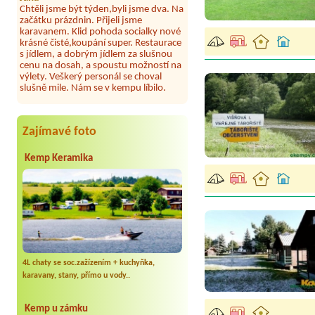
začátku prázdnin. Přijeli jsme
karavanem. Klid pohoda socialky nové
krásné čisté,koupání super. Restaurace
s jídlem, a dobrým jídlem za slušnou
cenu na dosah, a spoustu možností na
výlety. Veškerý personál se choval
slušně mile. Nám se v kempu líbilo.
Aneta Janíčková
*****
Byli jsme zde s dětmi na 5 nocí,
výborné vybavení kempu, čisto všude.
Výborná káva, mošt i víno a další.Milí
Zajímavé foto
hostitelé, vždy usměvaví a ochotní,
umístění kempu blízko všem zážitkům
Kemp Keramika
ať turistickým,tak vodním. V
docházkové blízkosti kempu vodní
nádrž, restaurace a bazénem,
autobusová zastávka, obchod a další.
Děkujeme, bylo to úžasné.
Kateřina+ Květoslav+ Jana+ Zdeněk
*****
Byli jsme zde už podruhé, minulý rok 3
dny a letos celý týden. Krásný, klidný
4L chaty se soc.zažízením + kuchyňka,
kemp. Čisté, nově vybavené chatky,
karavany, stany, přímo u vody..
milý a ochotní majitelé, dobré víno,
možnost grilování nebo jen opečení
špekačků😄. Velké množství variant na
Kemp u zámku