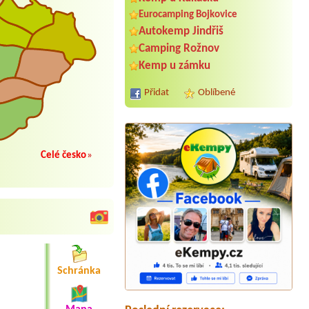
Eurocamping Bojkovice
Autokemp Jindřiš
Camping Rožnov
Kemp u zámku
Přidat
Oblíbené
Celé česko
»
Termín od 2026-08-11 |
Autokemp
Bílina Kyselka
Chatka 3
Termín od 2026-08-01 |
Chatový
tábor Úsvit - Vanov
2 osoby
Termín od 2026-07-20 |
Autokemp
Buňkov
Schránka
apartmán - 2 osoby (1 vozíčkář)
Termín od 2026-07-30 |
RS Radost
Vlastějovice