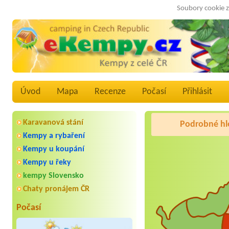
Soubory cookie z
Úvod
Mapa
Recenze
Počasí
Přihlásit
Karavanová stání
Podrobné hl
Kempy a rybaření
Kempy u koupání
Kempy u řeky
kempy Slovensko
Chaty pronájem ČR
Počasí