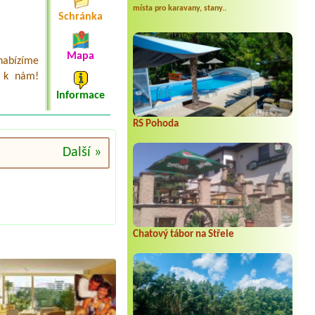
místa pro karavany, stany..
Schránka
Mapa
nabízíme
e k nám!
Informace
RS Pohoda
Další »
Chatový tábor na Střele