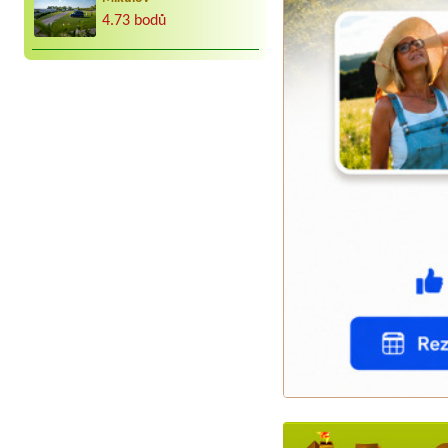
4.73 bodů
Aneta Melicharová
***