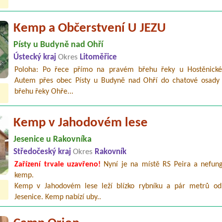
Kemp a Občerstvení U JEZU
Písty u Budyně nad Ohří
Ústecký kraj
Okres
Litoměřice
Poloha: Po řece přímo na pravém břehu řeky u Hostěnické
Autem přes obec Písty u Budyně nad Ohří do chatové osady 
břehu řeky Ohře...
Kemp v Jahodovém lese
Jesenice u Rakovníka
Středočeský kraj
Okres
Rakovník
Zařízení trvale uzavřeno!
Nyní je na místě RS Peira a nefung
kemp.
Kemp v Jahodovém lese leží blízko rybníku a pár metrů od
Jesenice. Kemp nabízí uby..