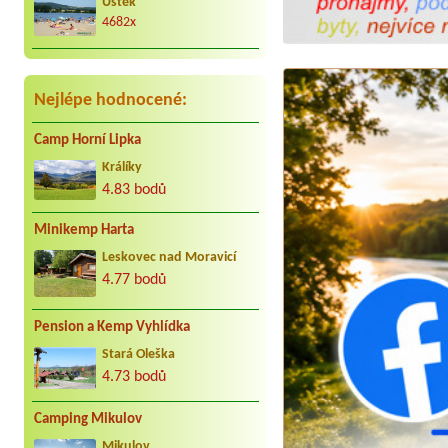
Úštěk
4682x
Nejlépe hodnocené:
Camp Horní Lipka
Králíky
4.83 bodů
Minikemp Harta
Leskovec nad Moravicí
4.77 bodů
Pension a Kemp Vyhlídka
Stará Oleška
4.73 bodů
Camping Mikulov
Mikulov