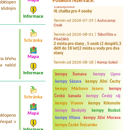
Mapa
Poslední rezervace:
 obklopen
4L chatka pro 4 osoby
 klidným
Termín od 2026-07-29 |
Autocamp
Informace
Osek
Termín od 2026-08-01 |
Tábořište u
Písečáků
2 místa pro stany , 5 osob (2 dospělí,3
Schránka
děti do 18 let)2 místa u vody pro dva
stany
Termín od 2026-08-18 |
Kemp Sokol
Mapa
na břehu
Suchdol
3x 4 lůžková chata
a nabízí
Informace
Termín od 2026-08-16 |
Kemp Rusava
kempy Šumava
kempy Lipno
místo pro auto s karavanem s
kempy Sázava
kempy Jižní Čechy
přístupem k el. přípojce, dva dospělí
kempy Máchovo Jezero
kempy
Termín od 2026-07-31 |
Autokemp
Česká kanada
kempy Český ráj
Adéla
Schránka
3 místa pro stany + 4 dospělí + 4 děti
kempy Vranov
kempy Krkonoše
Termín od 2026-07-29 |
Hotel a kemp
kempy Beskydy
kempy Rozkoš
Mapa
obklopeno
Formule***
kempy Vltava
kempy Jižní Morava
řespat v
kempy České Švýcarsko
Informace