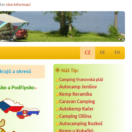
okie
více informací
CZ
DE
EN
🌞 Náš Tip:
rajů a okresů
Camping Vranovská pláž
Autocamp Jenišov
ko a Podřípsko
»
Kemp Keramika
Caravan Camping
Autokemp Kačer
Camping Olšina
Autocamping Rozkoš
Kemp u Kukačků