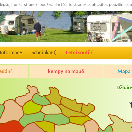
lepšují funkci stránek, používáním těchto stránek souhlasíte s použitím co
Informace
Schránka(
0
)
Letní soutěž
edání
kempy na mapě
Mapa k
Džbáns