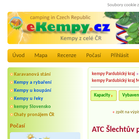
Soubory cookie z
Úvod
Mapa
Recenze
Počasí
Přihlásit
kempy Pardubický kraj
»
Karavanová stání
kempy Pardubický kraj 
Kempy a rybaření
Kempy u koupání
Kapacity
Vybaven
Kempy u řeky
kempy Slovensko
«
zpět na výpi
Chaty pronájem ČR
Počasí
ATC Šlechtův 