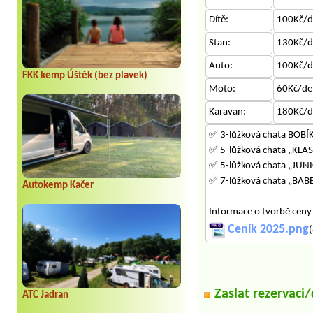
Dítě:
100Kč/d
Stan:
130Kč/d
Auto:
100Kč/d
FKK kemp Úštěk (bez plavek)
Moto:
60Kč/de
Karavan:
180Kč/d
✅ 3-lůžková chata BOBÍK
✅ 5-lůžková chata „KLASI
✅ 5-lůžková chata „JUNIO
✅ 7-lůžková chata „BABET
Autokemp Kačer
Informace o tvorbě ceny
Ceník 2025.png
(
Zaslat rezervaci
ATC Jadran