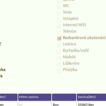
WC
Voda
Vytápění
Internet/WiFi
Televize
Bezbariérové ubytování
č
Lednice
Kuchyňka/vařič
Nádobí
Lůžkoviny
uvka
Přistýlka
ře
éto)
Mimo sezónu
Sezóna(léto)
en
- -
Bus:
350Kč/den