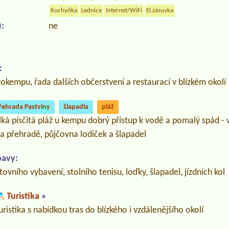
Kuchyňka
Lednice
Internet/WiFi
El.zásuvka
:
ne
:
kempu, řada dalších občerstvení a restaurací v blízkém okolí
řehrada Pastviny
šlapadla
pláž
lká písčitá pláž u kempu dobrý přístup k vodě a pomalý spád -
a přehradě, půjčovna lodiček a šlapadel
bavy:
ovního vybavení, stolního tenisu, loďky, šlapadel, jízdních kol
Turistika
»
turistika s nabídkou tras do blízkého i vzdálenějšího okolí