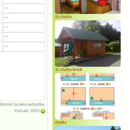
- -
5L chatka
- -
- -
- -
- -
3L chatka Bobik
že být za celou jednotku.
Posl.akt. 2025
chatky