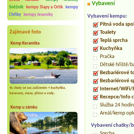
Vybavení
Sněžník
kempy Slapy a Orlík
kempy
Chřiby
kempy Jeseníky
Vybavení kempu:
Pitná voda spo
Zajímavé foto
Toalety
Teplá sprcha
Kemp Keramika
Kuchyňka
Pračka
Dětské hřiště/
Bezbariérové t
Bezbariérové s
4L chaty se soc.zažízením + kuchyňka,
Internet/WiFi/
karavany, stany, přímo u vody..
Recepce/Info 
Služba 24 hodi
Kemp u zámku
Areál/kemp op
Vybavení chatky/b
Sprcha