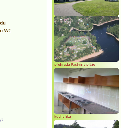
udu
pro WC
přehrada Pastviny pláže
kuchyňka
y: