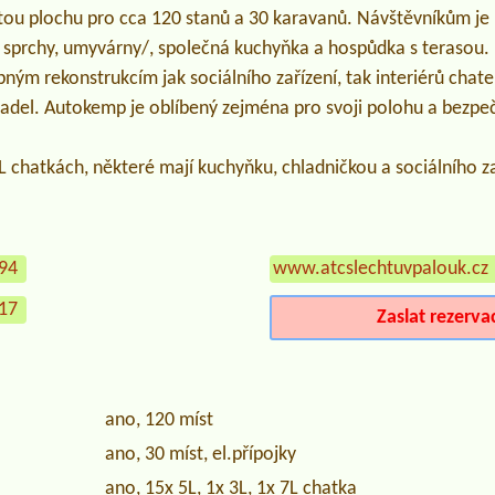
tou plochu pro cca 120 stanů a 30 karavanů. Návštěvníkům je 
C, sprchy, umyvárny/, společná kuchyňka a hospůdka s terasou
pným rekonstrukcím jak sociálního zařízení, tak interiérů chate
adel. Autokemp je oblíbený zejména pro svoji polohu a bezpeč
 chatkách, některé mají kuchyňku, chladničkou a sociálního za
294
www.atcslechtuvpalouk.cz
317
Zaslat rezerva
ano, 120 míst
ano, 30 míst, el.přípojky
ano, 15x 5L, 1x 3L, 1x 7L chatka