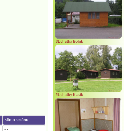
3L chatka Bobik
5L chatky Klasik
Mimo sezónu
- -