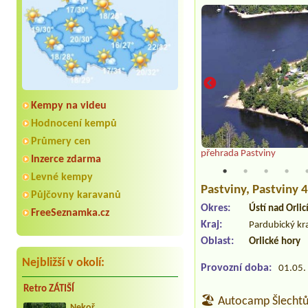
Kempy na videu
Hodnocení kempů
Průmery cen
iny
přehrada Pastviny
Inzerce zdarma
Levné kempy
Pastviny
, Pastviny 
Půjčovny karavanů
Okres:
Ústí nad Orlic
FreeSeznamka.cz
Kraj:
Pardubický kr
Oblast:
Orlické hory
Nejbližší v okolí:
Provozní doba:
01.05. 
Retro ZÁTIŠÍ
🏖️ Autocamp Šlechtů
Nekoř