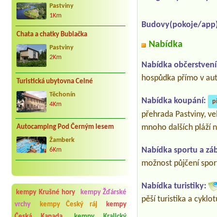
Pastviny
1Km
Budovy(pokoje/app)
Chata a chatky Bublačka
Nabídka
Pastviny
2Km
Nabídka občerstvení
hospůdka přímo v auto
Turistická ubytovna Celné
Těchonín
Nabídka koupání:
p
4Km
přehrada Pastviny, ve
mnoho dalších pláží n
Autocamping Pod Černým lesem
Žamberk
Nabídka sportu a zá
6Km
možnost půjčení sport
Nabídka turistiky:
kempy Krušné hory
kempy Žďárské
pěší turistika a cyklo
vrchy
kempy Český ráj
kempy
Česká Kanada
kempy Kralický