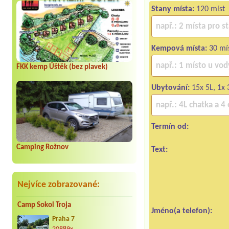
Stany místa:
120 míst
Kempová místa:
30 mís
FKK kemp Úštěk (bez plavek)
Ubytování:
15x 5L, 1x 
Termín od:
Camping Rožnov
Text:
Nejvíce zobrazované:
Camp Sokol Troja
Jméno(a telefon):
Praha 7