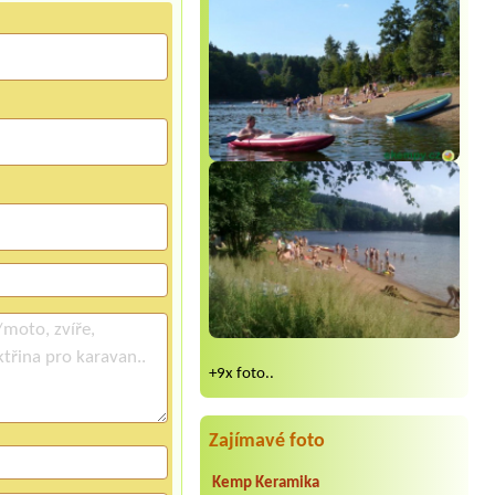
+9x foto..
Zajímavé foto
Kemp Keramika