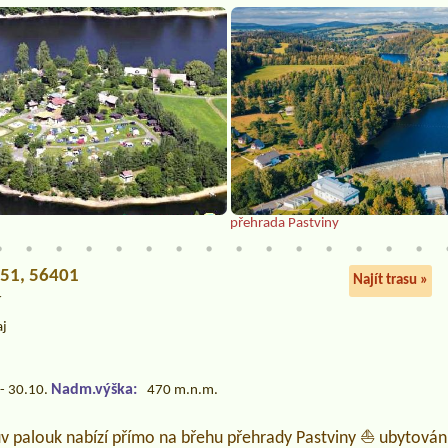
přehrada Pastviny
451, 56401
Najít trasu »
í
aj
Nadm.výška:
- 30.10.
470 m.n.m.
v palouk nabízí přímo na břehu přehrady Pastviny ⛵ ubytován