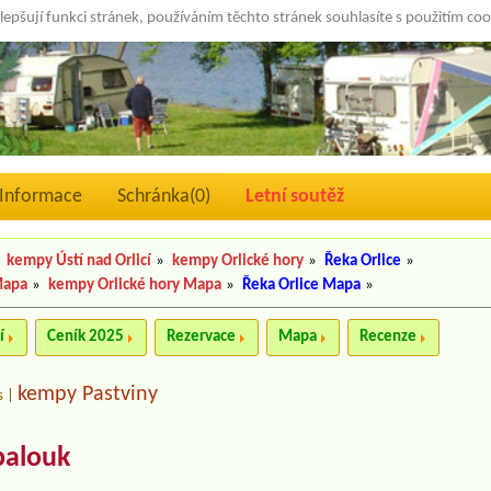
lepšují funkci stránek, používáním těchto stránek souhlasíte s použitím co
Informace
Schránka(
0
)
Letní soutěž
kempy Ústí nad Orlicí
»
kempy Orlické hory
»
Řeka Orlice
»
Mapa
»
kempy Orlické hory Mapa
»
Řeka Orlice Mapa
»
í
Ceník 2025
Rezervace
Mapa
Recenze
kempy Pastviny
s
|
palouk