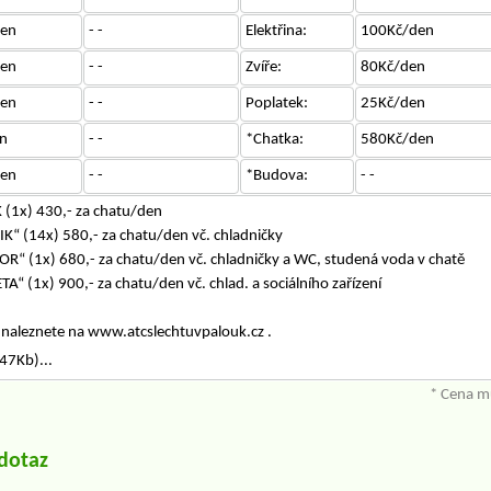
en
- -
Elektřina:
100Kč/den
en
- -
Zvíře:
80Kč/den
en
- -
Poplatek:
25Kč/den
n
- -
*Chatka:
580Kč/den
en
- -
*Budova:
- -
 (1x) 430,- za chatu/den
K“ (14x) 580,- za chatu/den vč. chladničky
R“ (1x) 680,- za chatu/den vč. chladničky a WC, studená voda v chatě
A“ (1x) 900,- za chatu/den vč. chlad. a sociálního zařízení
 naleznete na www.atcslechtuvpalouk.cz .
47Kb)...
* Cena mů
/dotaz