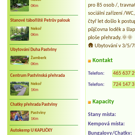
pro 85 osob /, travna
0Km
sociální zařízení /W
Stanové tábořiště Petrův palouk
čtyř let došlo k postu
půjčovna loděk a šlap
Nekoř
0Km
ploše přehrady.🌞🌞
🛖 Ubytování v 3/5/7L
Ubytování Duha Pastviny
Žamberk
Kontakt
0Km
465 637 
Telefon:
Centrum Pastvinská přehrada
724 147 
Nekoř
Telefon:
1Km
Kapacity
Chatky přehrada Pastviny
Pastviny
Stany místa:
1Km
Kempová místa:
Autokemp U KAPLIČKY
Bungalovy/Chatky: