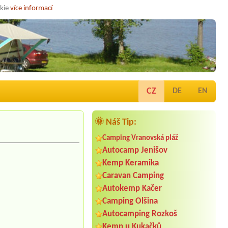
okie
více informací
CZ
DE
EN
🌞 Náš Tip:
Camping Vranovská pláž
Autocamp Jenišov
Kemp Keramika
Caravan Camping
Autokemp Kačer
Camping Olšina
Autocamping Rozkoš
Kemp u Kukačků