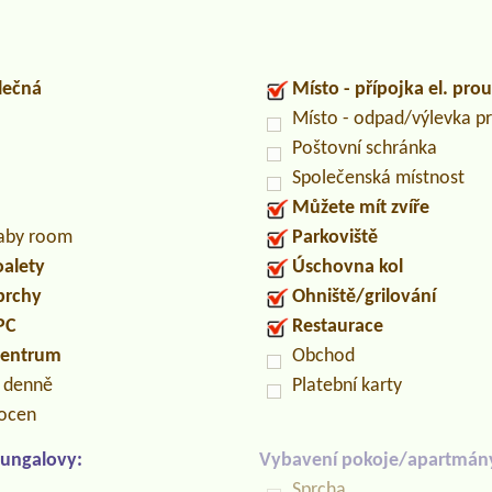
lečná
Místo - přípojka el. pro
Místo - odpad/výlevka 
Poštovní schránka
Společenská místnost
Můžete mít zvíře
baby room
Parkoviště
oalety
Úschovna kol
prchy
Ohniště/grilování
PC
Restaurace
centrum
Obchod
n denně
Platební karty
locen
ungalovy:
Vybavení pokoje/apartmán
Sprcha