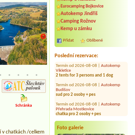
Eurocamping Bojkovice
Autokemp Jindřiš
Termín od 2026-08-07 |
Camp Horní
Lipka
Camping Rožnov
1 místo/2osoby, osobní automobil,
Kemp u zámku
bez elektrické přípojky
Termín od 2026-07-26 |
Autokemp
Přidat
Oblíbené
Jindřiš
karavan+el.přípojka+3dospělí+1dítě
Poslední rezervace:
Termín od 2026-08-08 |
Autokemp
Vikletice
2 tents for 3 persons and 1 dog
Termín od 2026-08-08 |
Autokemp
Budišov
sud pro 2 osoby + pes
Termín od 2026-08-08 |
Autokemp
Přehrada Mostkovice
Schránka
chatka pro 2 osoby + pes
Termín od 2026-08-01 |
Kemp Rusava
Termín od 2026-08-14 |
Bohemian
Foto galerie
Camp
í v chatkách /celkem
Hütte