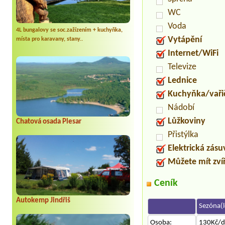
WC
Voda
4L bungalovy se soc.zažízením + kuchyňka,
Vytápění
místa pro karavany, stany..
Internet/WiFi
Televize
Lednice
Kuchyňka/vaři
Nádobí
Lůžkoviny
Chatová osada Plesar
Přistýlka
Elektrická zás
Můžete mít zví
Ceník
Autokemp Jindřiš
Sezóna(l
Osoba:
130Kč/d