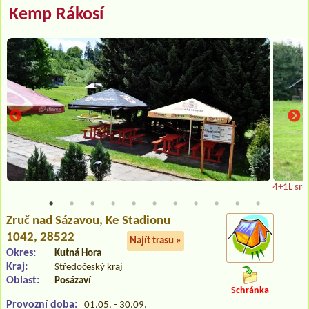
Kemp Rákosí
4+1L sru
Zruč nad Sázavou
, Ke Stadionu
1042, 28522
Najít trasu »
Okres:
Kutná Hora
Kraj:
Středočeský kraj
Oblast:
Posázaví
Schránka
Provozní doba:
01.05. - 30.09.