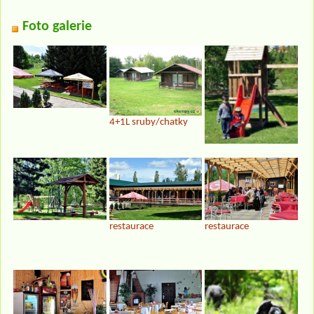
Foto galerie
4+1L sruby/chatky
restaurace
restaurace