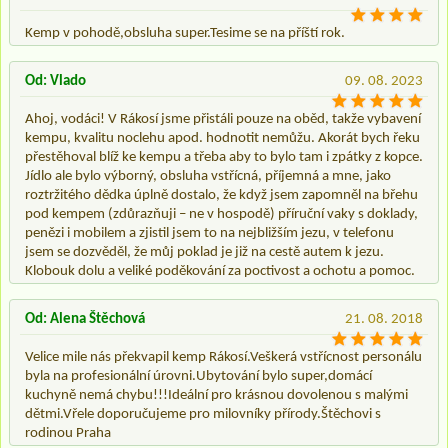
Kemp v pohodě,obsluha super.Tesime se na příští rok.
Od: Vlado
09. 08. 2023
Ahoj, vodáci! V Rákosí jsme přistáli pouze na oběd, takže vybavení
kempu, kvalitu noclehu apod. hodnotit nemůžu. Akorát bych řeku
přestěhoval blíž ke kempu a třeba aby to bylo tam i zpátky z kopce.
Jídlo ale bylo výborný, obsluha vstřícná, příjemná a mne, jako
roztržitého dědka úplně dostalo, že když jsem zapomněl na břehu
pod kempem (zdůrazňuji – ne v hospodě) příruční vaky s doklady,
penězi i mobilem a zjistil jsem to na nejbližším jezu, v telefonu
jsem se dozvěděl, že můj poklad je již na cestě autem k jezu.
Klobouk dolu a veliké poděkování za poctivost a ochotu a pomoc.
Od: Alena Štěchová
21. 08. 2018
Velice mile nás překvapil kemp Rákosí.Veškerá vstřícnost personálu
byla na profesionální úrovni.Ubytování bylo super,domácí
kuchyně nemá chybu!!!Ideální pro krásnou dovolenou s malými
dětmi.Vřele doporučujeme pro milovníky přírody.Štěchovi s
rodinou Praha