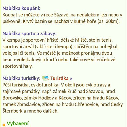
Nabídka koupání:
Koupat se můžete v řece Sázavě, na nedalekém jezi nebo v
pískovně. Krytý bazén se nachází v Kutné hoře (asi 30km).
Nabídka sportu a zábavy:
V kempu je sportovní hřiště, dětské hřiště, stolní tenis,
sportovní areál (v blízkosti kempu) s hřištěm na nohejbal,
volejbal či tenis. Ve městě je možnost pronájmu dvou
beach-volejbalových kurtů nebo také nové víceúčelové
sportovní haly.
Nabídka turistiky:
Turistika
»
Pěší turisitka, cykloturistika. V okolí jsou cyklotrasy a
zajímavé památky, např. zámek Zruč nad Sázavou, hrad
Borovsko, zámky Hodkov a Kácov, zřícenina hradu Kácov,
zámek Zbraslavice, zřícenina hradu Chřenovice, hrad Český
Šternberk a mnoho dalších.
Vybavení