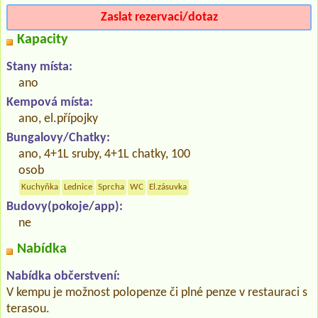
Zaslat rezervaci/dotaz
Kapacity
Stany místa:
ano
Kempová místa:
ano, el.přípojky
Bungalovy/Chatky:
ano, 4+1L sruby, 4+1L chatky, 100
osob
Kuchyňka
Lednice
Sprcha
WC
El.zásuvka
Budovy(pokoje/app):
ne
Nabídka
Nabídka občerstvení:
V kempu je možnost polopenze či plné penze v restauraci s
terasou.