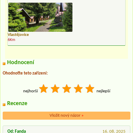
Vlastějovice
6Km
Hodnocení
Ohodnoťte teto zařízení:
nejhorší
nejlepší
Recenze
Vložit nový názor
»
Od: Fanda
16. 08. 2025