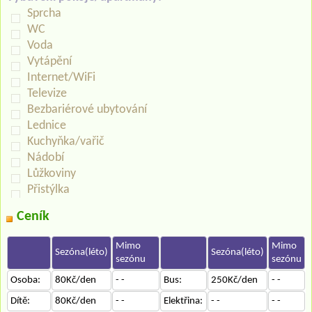
Sprcha
WC
Voda
Vytápění
Internet/WiFi
Televize
Bezbariérové ubytování
Lednice
Kuchyňka/vařič
Nádobí
Lůžkoviny
Přistýlka
Ceník
Mimo
Mimo
Sezóna(léto)
Sezóna(léto)
sezónu
sezónu
Osoba:
80Kč/den
- -
Bus:
250Kč/den
- -
Dítě:
80Kč/den
- -
Elektřina:
- -
- -