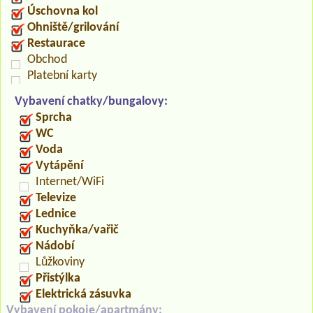
Úschovna kol
Ohniště/grilování
Restaurace
Obchod
Platební karty
Vybavení chatky/bungalovy:
Sprcha
WC
Voda
Vytápění
Internet/WiFi
Televize
Lednice
Kuchyňka/vařič
Nádobí
Lůžkoviny
Přistýlka
Elektrická zásuvka
Vybavení pokoje/apartmány: