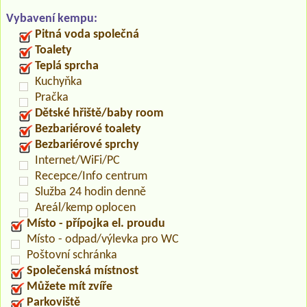
Vybavení kempu:
Pitná voda společná
Toalety
Teplá sprcha
Kuchyňka
Pračka
Dětské hřiště/baby room
Bezbariérové toalety
Bezbariérové sprchy
Internet/WiFi/PC
Recepce/Info centrum
Služba 24 hodin denně
Areál/kemp oplocen
Místo - přípojka el. proudu
Místo - odpad/výlevka pro WC
Poštovní schránka
Společenská místnost
Můžete mít zvíře
Parkoviště