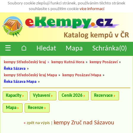
Soubory cookie zlepšují funkci stránek, používáním těchto stránek
souhlasíte s použitím cookie
více informací
☰
⌂
Hledat
Mapa
Schránka(
0
)
kempy Středočeský kraj
»
kempy Kutná Hora
»
kempy Posázaví
»
Řeka Sázava
»
kempy Středočeský kraj Mapa
»
kempy Posázaví Mapa
»
Řeka Sázava Mapa
»
Kapacity
Vybavení
Ceník 2026
Rezervace
Mapa
Recenze
kempy Zruč nad Sázavou
«
zpět na výpis
|