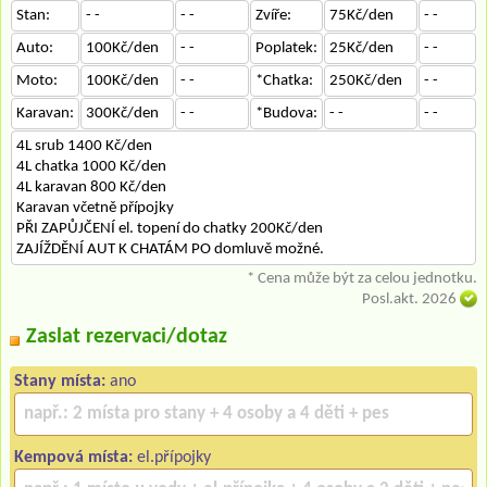
Stan:
- -
- -
Zvíře:
75Kč/den
- -
Auto:
100Kč/den
- -
Poplatek:
25Kč/den
- -
Moto:
100Kč/den
- -
*Chatka:
250Kč/den
- -
Karavan:
300Kč/den
- -
*Budova:
- -
- -
4L srub 1400 Kč/den
4L chatka 1000 Kč/den
4L karavan 800 Kč/den
Karavan včetně přípojky
PŘI ZAPŮJČENÍ el. topení do chatky 200Kč/den
ZAJÍŽDĚNÍ AUT K CHATÁM PO domluvě možné.
* Cena může být za celou jednotku.
Posl.akt. 2026
Zaslat rezervaci/dotaz
Stany místa:
ano
Kempová místa:
el.přípojky