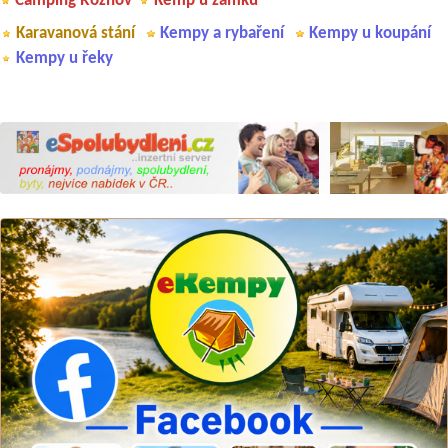
Camping Rožnov
Kemp u zámku
Karavanová stání
Kempy a rybaření
Kempy u koupání
Kempy u řeky