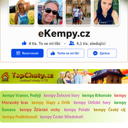
kempy Vranov, Podyjí
kempy Železné hory
kempy Krkonoše
kempy
Moravský kras
kempy Slapy a Orlík
kempy Orlické hory
kempy
Šumava
kempy Žďárské vrchy
kempy Polabí
kempy Český ráj
Aneta Melicharová
***
Byli jsme zde v týdnu od 25.7. do 1.8. 2026. Kemp jako takový je pěkný.
kempy Podkrkonoší
kempy České Středohoří
V umývárně i na WC bylo vždy čisto, doplněný papír i utěrky, což při
množství návštěvníků není samozřejmost. V kempu je obchod a