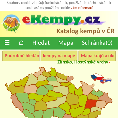
Soubory cookie zlepšují funkci stránek, používáním těchto stránek
souhlasíte s použitím cookie
více informací
☰
⌂
Hledat
Mapa
Schránka(
0
)
Podrobné hledání
kempy na mapě
Mapa krajů a okre
Zlínsko, Hostýnské vrchy
»