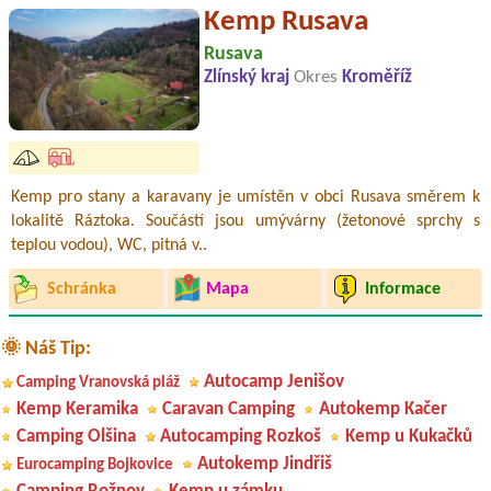
Kemp Rusava
Rusava
Zlínský kraj
Okres
Kroměříž
Kemp pro stany a karavany je umístěn v obci Rusava směrem k
lokalitě Ráztoka. Součástí jsou umývárny (žetonové sprchy s
teplou vodou), WC, pitná v..
Schránka
Mapa
Informace
🌞 Náš Tip:
Autocamp Jenišov
Camping Vranovská pláž
Kemp Keramika
Caravan Camping
Autokemp Kačer
Camping Olšina
Autocamping Rozkoš
Kemp u Kukačků
Autokemp Jindřiš
Eurocamping Bojkovice