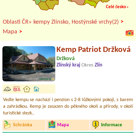
Celé česko
»
>
Oblasti ČR»
kempy Zlínsko, Hostýnské vrchy(2)
>
Mapa
Kemp Patriot Držková
Držková
Zlínský kraj
Okres
Zlín
Vedle kempu se nachází i penzion s 2-8 lůžkovými pokoji, s barem
a zahrádkou. Kemp je zasazen do pěkného okolí a přírody, v okolí
turistické stezk..
Schránka
Mapa
Informace