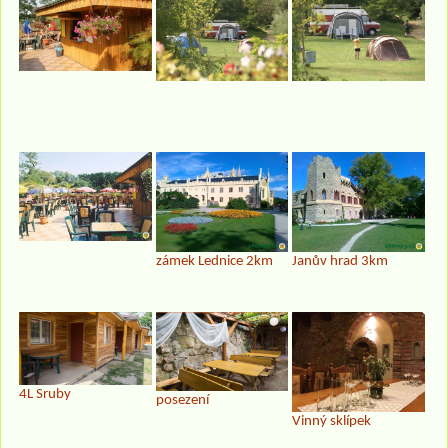
zámek Lednice 2km
Janův hrad 3km
4L Sruby
posezení
Vinný sklípek