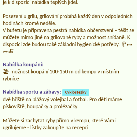
je k dispozici nabídka teplých jídel.
Posezení u grilu, grilování probíhá každý den v odpoledních
hodinách kromě neděle.
V bufetu je připravena pestrá nabídka občerstvení – těšit se
můžete mimo jiné na grilované ryby a možnost snídaně. K
dispozici zde budou také základní hygienické potřeby. 🥐🌭
🥗🍝
Nabídka koupání:
🏖️ možnost koupání 100-150 m od kempu v místním
rybníce
Nabídka sportu a zábavy:
Cyklostezky
dvě hřiště na plážový volejbal a fotbal. Pro děti máme
pískoviště, houpačky a prolézačky.
Můžete si zachytat ryby přímo v kempu, které Vám i
ugrilujeme - lístky zakoupíte na recepci.