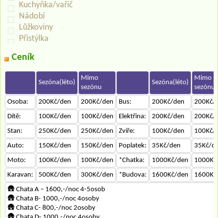
Kuchyňka/vařič
Nádobí
Lůžkoviny
Přistýlka
Ceník
Mimo
Mimo
Sezóna(léto)
Sezóna(léto)
sezónu
sezónu
Osoba:
200Kč/den
200Kč/den
Bus:
200Kč/den
200Kč/
Dítě:
100Kč/den
100Kč/den
Elektřina:
200Kč/den
200Kč/
Stan:
250Kč/den
250Kč/den
Zvíře:
100Kč/den
100Kč/
Auto:
150Kč/den
150Kč/den
Poplatek:
35Kč/den
35Kč/d
Moto:
100Kč/den
100Kč/den
*Chatka:
1000Kč/den
1000Kč
Karavan:
500Kč/den
300Kč/den
*Budova:
1600Kč/den
1600Kč
🛖 Chata A – 1600,-/noc 4-5osob
🛖 Chata B- 1000,-/noc 4osoby
🛖 Chata C- 800,-/noc 2osoby
🛖 Chata D- 1000,-/noc 4osoby