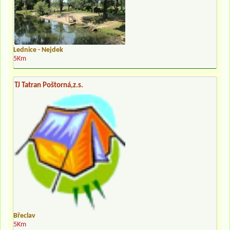
Lednice - Nejdek
5Km
TJ Tatran Poštorná,z.s.
Břeclav
5Km