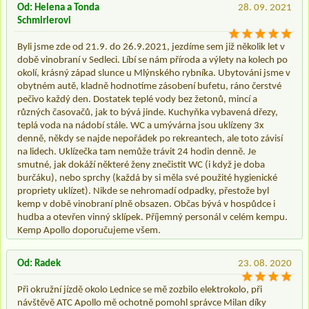
Od: Helena a Tonda
28. 09. 2021
Schmirlerovi
Byli jsme zde od 21.9. do 26.9.2021, jezdíme sem již několik let v
době vinobraní v Sedleci. Líbí se nám příroda a výlety na kolech po
okolí, krásný západ slunce u Mlýnského rybníka. Ubytováni jsme v
obytném autě, kladně hodnotíme zásobení bufetu, ráno čerstvé
pečivo každý den. Dostatek teplé vody bez žetonů, mincí a
různých časovačů, jak to bývá jinde. Kuchyňka vybavená dřezy,
teplá voda na nádobí stále. WC a umývárna jsou uklízeny 3x
denně, někdy se najde nepořádek po rekreantech, ale toto závisí
na lidech. Uklízečka tam nemůže trávit 24 hodin denně. Je
smutné, jak dokáží některé ženy znečistit WC (i když je doba
burčáku), nebo sprchy (každá by si měla své použité hygienické
propriety uklízet). Nikde se nehromadí odpadky, přestože byl
kemp v době vinobraní plně obsazen. Občas bývá v hospůdce i
hudba a otevřen vinný sklípek. Příjemný personál v celém kempu.
Kemp Apollo doporučujeme všem.
Od: Radek
23. 08. 2020
Při okružní jízdě okolo Lednice se mě zozbilo elektrokolo, při
návštěvě ATC Apollo mě ochotně pomohl správce Milan díky