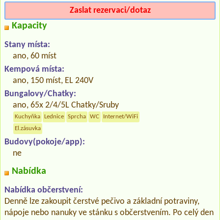
Zaslat rezervaci/dotaz
Kapacity
Stany místa:
ano, 60 míst
Kempová místa:
ano, 150 míst, EL 240V
Bungalovy/Chatky:
ano, 65x 2/4/5L Chatky/Sruby
Kuchyňka
Lednice
Sprcha
WC
Internet/WiFi
El.zásuvka
Budovy(pokoje/app):
ne
Nabídka
Nabídka občerstvení:
Denně lze zakoupit čerstvé pečivo a základní potraviny,
nápoje nebo nanuky ve stánku s občerstvením. Po celý den