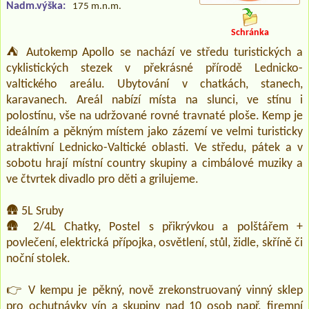
Nadm.výška:
175 m.n.m.
Schránka
⛺ Autokemp Apollo se nachází ve středu turistických a
cyklistických stezek v překrásné přírodě Lednicko-
valtického areálu. Ubytování v chatkách, stanech,
karavanech. Areál nabízí místa na slunci, ve stínu i
polostínu, vše na udržované rovné travnaté ploše. Kemp je
ideálním a pěkným místem jako zázemí ve velmi turisticky
atraktivní Lednicko-Valtické oblasti. Ve středu, pátek a v
sobotu hrají místní country skupiny a cimbálové muziky a
ve čtvrtek divadlo pro děti a grilujeme.
🛖 5L Sruby
🛖 2/4L Chatky, Postel s přikrývkou a polštářem +
povlečení, elektrická přípojka, osvětlení, stůl, židle, skříně či
noční stolek.
👉 V kempu je pěkný, nově zrekonstruovaný vinný sklep
pro ochutnávky vín a skupiny nad 10 osob např. firemní