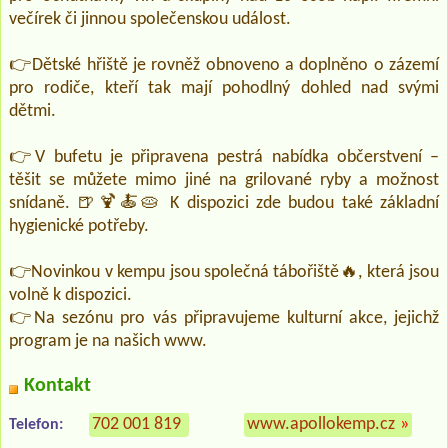
večírek či jinnou společenskou událost.
👉Dětské hřiště je rovněž obnoveno a doplněno o zázemí
pro rodiče, kteří tak mají pohodlný dohled nad svými
dětmi.
👉V bufetu je připravena pestrá nabídka občerstvení –
těšit se můžete mimo jiné na grilované ryby a možnost
snídaně. 🍺🍹🍝🥧 K dispozici zde budou také základní
hygienické potřeby.
👉Novinkou v kempu jsou společná tábořiště🔥, která jsou
volně k dispozici.
👉Na sezónu pro vás připravujeme kulturní akce, jejichž
program je na našich www.
Kontakt
702 001 819
www.apollokemp.cz
»
Telefon: