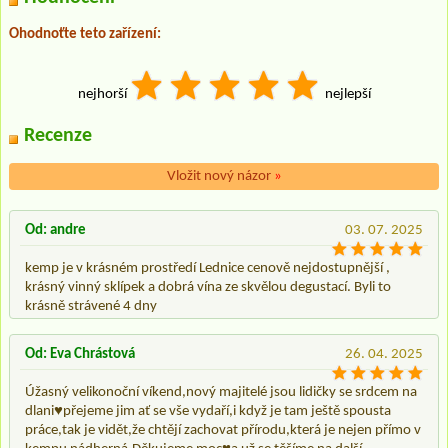
Ohodnoťte teto zařízení:
nejhorší
nejlepší
Recenze
Vložit nový názor
»
Od: andre
03. 07. 2025
kemp je v krásném prostředí Lednice cenově nejdostupnější ,
krásný vinný sklípek a dobrá vína ze skvělou degustací. Byli to
krásně strávené 4 dny
Od: Eva Chrástová
26. 04. 2025
Úžasný velikonoční víkend,nový majitelé jsou lidičky se srdcem na
dlani♥️přejeme jim ať se vše vydaří,i když je tam ještě spousta
práce,tak je vidět,že chtějí zachovat přírodu,která je nejen přímo v