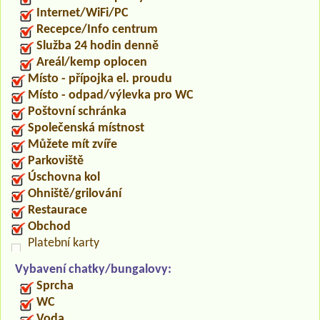
Internet/WiFi/PC
Recepce/Info centrum
Služba 24 hodin denně
Areál/kemp oplocen
Místo - přípojka el. proudu
Místo - odpad/výlevka pro WC
Poštovní schránka
Společenská místnost
Můžete mít zvíře
Parkoviště
Úschovna kol
Ohniště/grilování
Restaurace
Obchod
Platební karty
Vybavení chatky/bungalovy:
Sprcha
WC
Voda