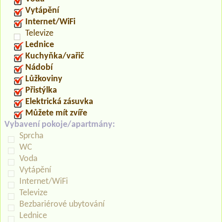
Vytápění
Internet/WiFi
Televize
Lednice
Kuchyňka/vařič
Nádobí
Lůžkoviny
Přistýlka
Elektrická zásuvka
Můžete mít zvíře
Vybavení pokoje/apartmány:
Sprcha
WC
Voda
Vytápění
Internet/WiFi
Televize
Bezbariérové ubytování
Lednice