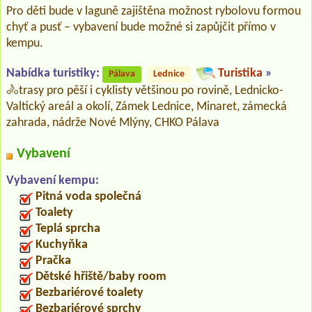
Pro děti bude v laguně zajištěna možnost rybolovu formou
chyť a pusť – vybavení bude možné si zapůjčit přímo v
kempu.
Nabídka turistiky:
Turistika
»
Pálava
Lednice
🚴‍trasy pro pěší i cyklisty většinou po rovině, Lednicko-
Valtický areál a okolí, Zámek Lednice, Minaret, zámecká
zahrada, nádrže Nové Mlýny, CHKO Pálava
Vybavení
Vybavení kempu:
Pitná voda společná
Toalety
Teplá sprcha
Kuchyňka
Pračka
Dětské hřiště/baby room
Bezbariérové toalety
Bezbariérové sprchy