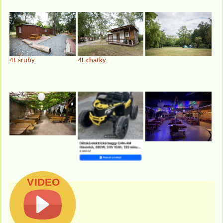
4L sruby
4L chatky