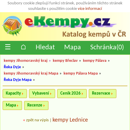
Soubory cookie zlepšují funkci stránek, používáním těchto stránek
souhlasíte s použitím cookie
více informací
☰
⌂
Hledat
Mapa
Schránka(
0
)
kempy Jihomoravský kraj
»
kempy Břeclav
»
kempy Pálava
»
Řeka Dyje
»
kempy Jihomoravský kraj Mapa
»
kempy Pálava Mapa
»
Řeka Dyje Mapa
»
Kapacity
Vybavení
Ceník 2026
Rezervace
Mapa
Recenze
kempy Lednice
«
zpět na výpis
|