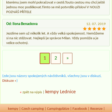
kterému jsem mohl pokračovat v cestě.Touto cestou mu chci ještě
jednou moc poděkovat.Timto se mě potvrdilo přísloví V NOUZI
POZNÁŠ PŘÍTELE
Od: Ilona Benackova
12. 07. 2019
Jezdíme sem už několik let. A vždy velká spokojenost. Nemůžeme
si na nic stěžovat. Nejlepší je správce Milan. Vždy pomůže a je
velice ochotný.
1
2
»
(zde jsou názory spokojených návštěvníků, všechny jsou v diskuzi,
Diskuze »
)
kempy Lednice
«
zpět na výpis
|
kempy
|
Czech camping
|
Campingplätze
|
Facebook
|
Recenze
|