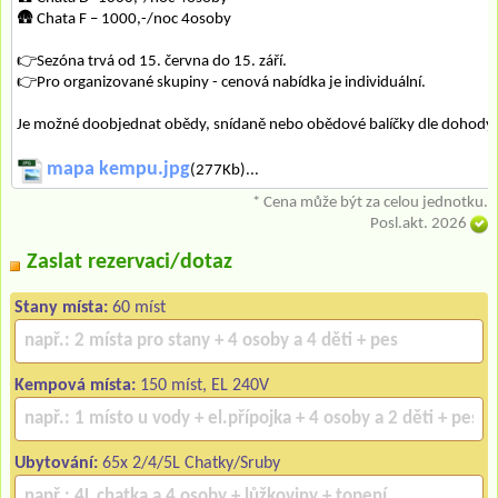
🛖 Chata F – 1000,-/noc 4osoby
👉Sezóna trvá od 15. června do 15. září.
👉Pro organizované skupiny - cenová nabídka je individuální.
Je možné doobjednat obědy, snídaně nebo obědové balíčky dle dohody.
mapa kempu.jpg
(277Kb)...
* Cena může být za celou jednotku.
Posl.akt. 2026
Zaslat rezervaci/dotaz
Stany místa:
60 míst
Kempová místa:
150 míst, EL 240V
Ubytování:
65x 2/4/5L Chatky/Sruby