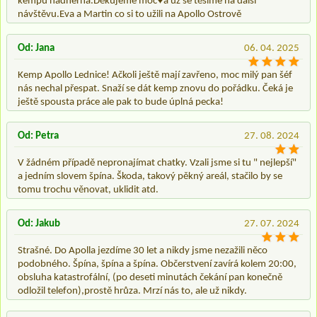
kempu nádherná.Děkujeme moc♥️a už se těšíme na další
návštěvu.Eva a Martin co si to užili na Apollo Ostrově
Od: Jana
06. 04. 2025
Kemp Apollo Lednice! Ačkoli ještě mají zavřeno, moc milý pan šéf
nás nechal přespat. Snaží se dát kemp znovu do pořádku. Čeká je
ještě spousta práce ale pak to bude úplná pecka!
Od: Petra
27. 08. 2024
V žádném případě nepronajímat chatky. Vzali jsme si tu " nejlepší"
a jedním slovem špína. Škoda, takový pěkný areál, stačilo by se
tomu trochu věnovat, uklidit atd.
Od: Jakub
27. 07. 2024
Strašné. Do Apolla jezdíme 30 let a nikdy jsme nezažili něco
podobného. Špína, špína a špína. Občerstvení zavírá kolem 20:00,
obsluha katastrofální, (po deseti minutách čekání pan konečně
odložil telefon),prostě hrůza. Mrzí nás to, ale už nikdy.