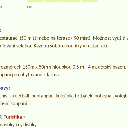
:
ne
:
estauraci (50 míst) nebo na terase ( 90 míst). Možnost využití 
ilování selátka. Každou sobotu country v restauraci.
o rozměrech 150m x 50m s hloubkou 0,5 m - 4 m, dětský bazén.
oupání pro ubytované zdarma.
bavy:
enis, streetball, pentangue, kulečník, fotbálek, nohejbal, volej
aření, koupání
Turistika
»
istiky i cyklistiky.