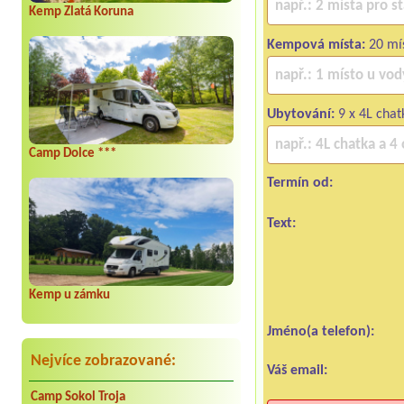
Kemp Zlatá Koruna
Kempová místa:
20 mí
Ubytování:
9 x 4L chat
Camp Dolce ***
Termín od:
Text:
Kemp u zámku
Jméno(a telefon):
Nejvíce zobrazované:
Váš email:
Camp Sokol Troja