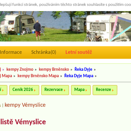
lepšují funkci stránek, používáním těchto stránek souhlasíte s použitím co
Informace
Schránka(
0
)
Letní soutěž
j
»
kempy Znojmo
»
kempy Brněnsko
»
Řeka Dyje
»
j Mapa
»
kempy Brněnsko Mapa
»
Řeka Dyje Mapa
»
í
Ceník 2026
Rezervace
Mapa
Recenze
kempy Vémyslice
s
|
istě Vémyslice