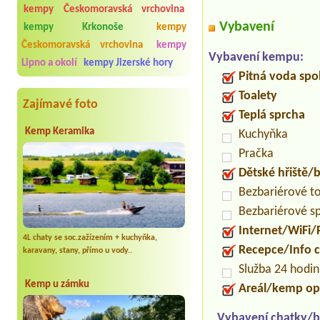
kempy Českomoravská vrchovina
Vybavení
kempy Krkonoše
kempy
Českomoravská vrchovina
kempy
Vybavení kempu:
Lipno a okolí
kempy Jizerské hory
Pitná voda spo
Toalety
Zajímavé foto
Teplá sprcha
Kemp Keramika
Kuchyňka
Pračka
Dětské hřiště
Bezbariérové t
Bezbariérové s
Internet/WiFi/
4L chaty se soc.zažízením + kuchyňka,
Recepce/Info 
karavany, stany, přímo u vody..
Služba 24 hodi
Kemp u zámku
Areál/kemp op
Vybavení chatky/b