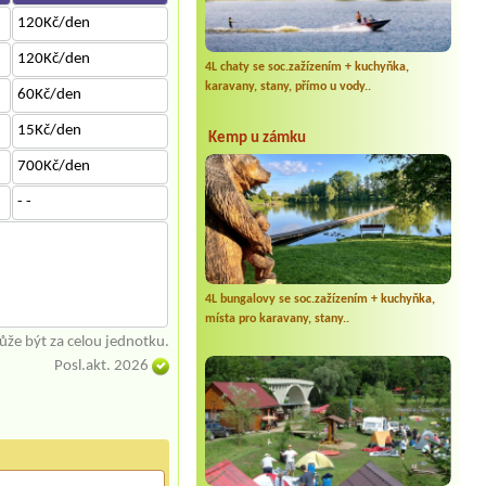
120Kč/den
120Kč/den
4L chaty se soc.zažízením + kuchyňka,
karavany, stany, přímo u vody..
60Kč/den
15Kč/den
Kemp u zámku
700Kč/den
- -
4L bungalovy se soc.zažízením + kuchyňka,
místa pro karavany, stany..
že být za celou jednotku.
Posl.akt. 2026