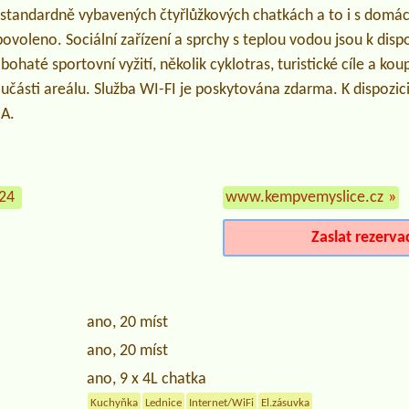
tandardně vybavených čtyřlůžkových chatkách a to i s domác
ovoleno. Sociální zařízení a sprchy s teplou vodou jsou k dispo
ohaté sportovní vyžití, několik cyklotras, turistické cíle a kou
součásti areálu. Služba WI-FI je poskytována zdarma. K dispozici
 A.
924
www.kempvemyslice.cz
»
Zaslat rezerva
ano, 20 míst
ano, 20 míst
ano, 9 x 4L chatka
Kuchyňka
Lednice
Internet/WiFi
El.zásuvka