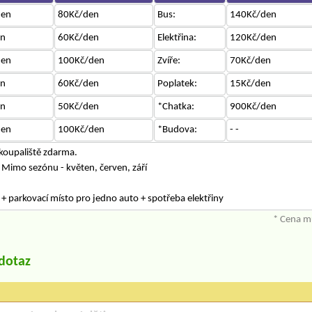
den
80Kč/den
Bus:
140Kč/den
en
60Kč/den
Elektřina:
120Kč/den
den
100Kč/den
Zvíře:
70Kč/den
en
60Kč/den
Poplatek:
15Kč/den
en
50Kč/den
*Chatka:
900Kč/den
den
100Kč/den
*Budova:
- -
koupaliště zdarma.
 Mimo sezónu - květen, červen, září
 + parkovací místo pro jedno auto + spotřeba elektřiny
* Cena mů
/dotaz