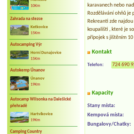
karavanech nebo nads
10Km
Rozdělávání ohňů je p
Zahrada na stezce
Rekreanti zde najdou b
Ketkovice
koupališti , které je 
15Km
přípojek s jištěním 10
Autocamping Výr
Kontakt
Horní Dunajovice
15Km
724 690 
Telefon:
Autokemp Únanov
Únanov
19Km
Kapacity
Autocamp Wilsonka na Dalešické
Stany místa:
přehradě
Hartvíkovice
Kempová místa:
19Km
Bungalovy/Chatky:
Camping Country