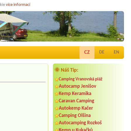
okie
více informací
CZ
DE
EN
🌞 Náš Tip:
Camping Vranovská pláž
Autocamp Jenišov
Kemp Keramika
Caravan Camping
Autokemp Kačer
Camping Olšina
Autocamping Rozkoš
Kemp u Kukačků