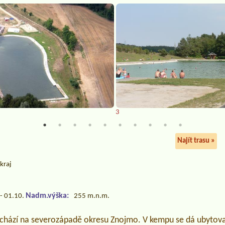
3
Najít trasu »
kraj
Nadm.výška:
- 01.10.
255 m.n.m.
achází na severozápadě okresu Znojmo. V kempu se dá ubytova