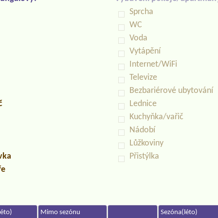
Sprcha
WC
Voda
Vytápění
Internet/WiFi
Televize
Bezbariérové ubytování
č
Lednice
Kuchyňka/vařič
Nádobí
Lůžkoviny
uvka
Přistýlka
ře
éto)
Mimo sezónu
Sezóna(léto)