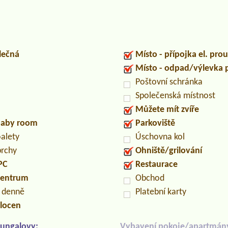
lečná
Místo - přípojka el. pro
Místo - odpad/výlevka
Poštovní schránka
Společenská místnost
Můžete mít zvíře
/baby room
Parkoviště
oalety
Úschovna kol
prchy
Ohniště/grilování
PC
Restaurace
centrum
Obchod
n denně
Platební karty
locen
ungalovy:
Vybavení pokoje/apartmán