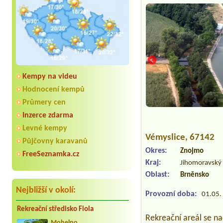
Kempy na videu
Hodnocení kempů
Průmery cen
Inzerce zdarma
Levné kempy
Vémyslice
, 67142
Půjčovny karavanů
Okres:
Znojmo
FreeSeznamka.cz
Kraj:
Jihomoravský 
Oblast:
Brněnsko
Nejbližší v okolí:
Provozní doba:
01.05. 
Rekreační středisko Fiola
Rekreační areál se n
Mohelno