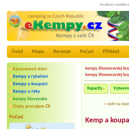
Soubory cookie z
Úvod
Mapa
Recenze
Počasí
Přihlásit
kempy Jihomoravský kra
Karavanová stání
kempy Jihomoravský kra
Kempy a rybaření
Kempy u koupání
Kapacity
Vybaven
Kempy u řeky
kempy Slovensko
«
zpět na výpi
Chaty pronájem ČR
Počasí
Kemp a koupal