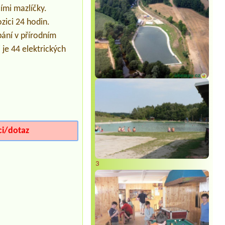
Termín od 2026-07-26 |
Penzion a
ími mazlíčky.
Camping Muzeum Lesná
zici 24 hodin.
Termín od 2026-08-08 |
Chatová
pání v přírodním
osada Olešná
El chatka pro 3 osoby
 je 44 elektrických
Termín od 2026-08-14 |
Kemp Vranov
Termín od 2026-07-29 |
OBORA resort
Bungalow 2 Erwachsene 3 Kinder 1
hund
ci/dotaz
3