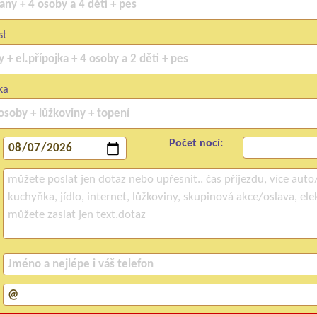
st
ka
Počet nocí: