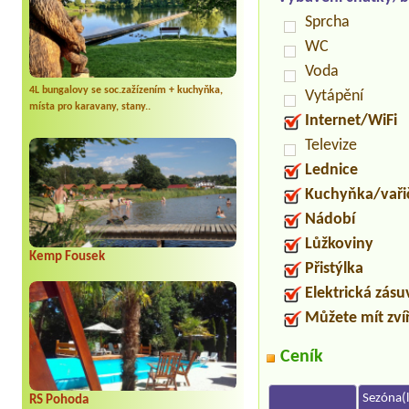
Sprcha
WC
Voda
4L bungalovy se soc.zažízením + kuchyňka,
Vytápění
místa pro karavany, stany..
Internet/WiFi
Televize
Lednice
Kuchyňka/vaři
Nádobí
Lůžkoviny
Kemp Fousek
Přistýlka
Elektrická zás
Můžete mít zví
Ceník
Sezóna(l
RS Pohoda