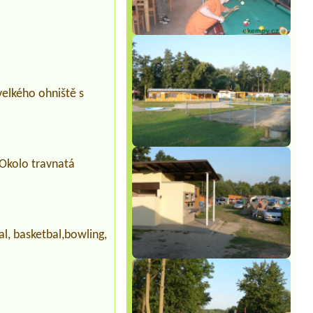
velkého ohniště s
 Okolo travnatá
bal, basketbal,bowling,