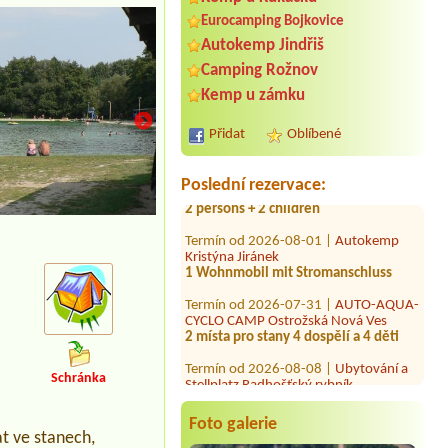
Eurocamping Bojkovice
Autokemp Jindřiš
Camping Rožnov
Termín od 2026-08-10 |
Autokemp
Bučnice
Kemp u zámku
4L chatka a 4 osoby + lůžkoviny
Termín od 2026-08-06 |
Autokemp
Přidat
Oblíbené
Klůček
1 place for familytent with electricity.
2 persons + 2 children
Poslední rezervace:
Termín od 2026-08-01 |
Autokemp
Kristýna Jiránek
1 Wohnmobil mit Stromanschluss
Termín od 2026-07-31 |
AUTO-AQUA-
CYCLO CAMP Ostrožská Nová Ves
2 místa pro stany 4 dospělí a 4 děti
Termín od 2026-08-08 |
Ubytování a
Stellplatz Radhošťský rybník
4L chata pro 4 osoby + lůžkoviny
Schránka
Termín od 2026-07-26 |
Autocamp
Jenišov - Lipno
Foto galerie
t ve stanech,