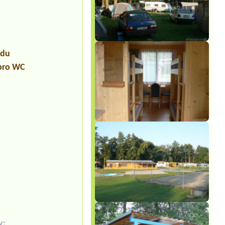
udu
 pro WC
y: