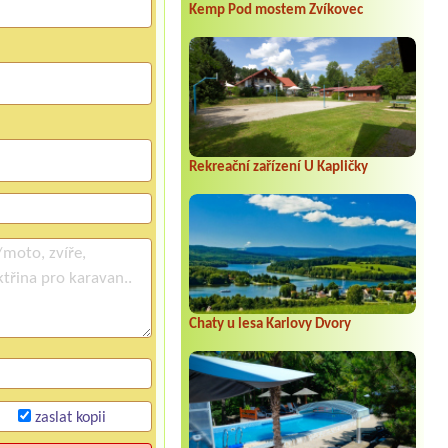
Kemp Pod mostem Zvíkovec
Rekreační zařízení U Kapličky
Chaty u lesa Karlovy Dvory
zaslat kopii