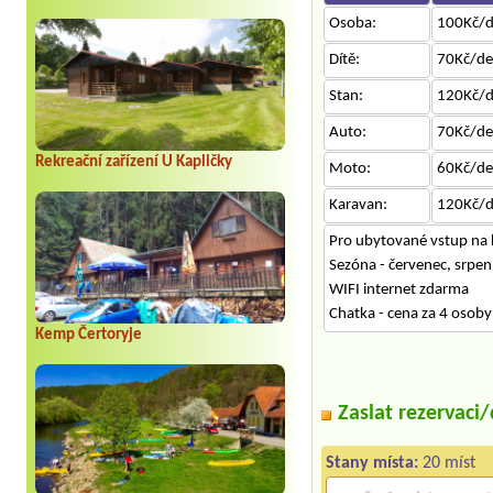
Osoba:
100Kč/
Dítě:
70Kč/d
Stan:
120Kč/
Auto:
70Kč/d
Rekreační zařízení U Kapličky
Moto:
60Kč/d
Karavan:
120Kč/
Pro ubytované vstup na 
Sezóna - červenec, srpen
WIFI internet zdarma
Chatka - cena za 4 osoby
Kemp Čertoryje
Zaslat rezervaci
Stany místa:
20 míst