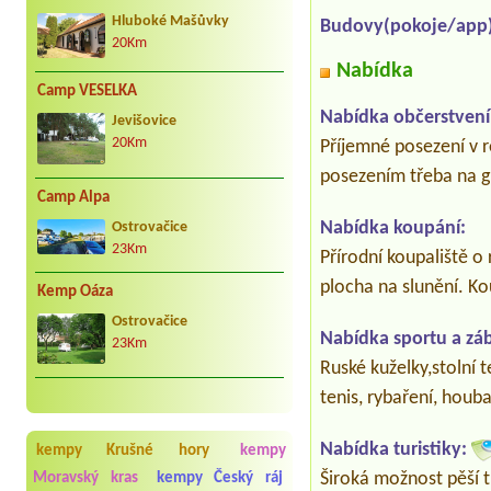
Hluboké Mašůvky
Budovy(pokoje/app)
20Km
Nabídka
Camp VESELKA
Nabídka občerstvení
Jevišovice
20Km
Příjemné posezení v r
posezením třeba na gr
Camp Alpa
Nabídka koupání:
Ostrovačice
23Km
Přírodní koupaliště 
plocha na slunění. K
Kemp Oáza
Ostrovačice
Nabídka sportu a zá
23Km
Ruské kuželky,stolní t
tenis, rybaření, houb
Nabídka turistiky:
kempy Krušné hory
kempy
Široká možnost pěší tur
Moravský kras
kempy Český ráj