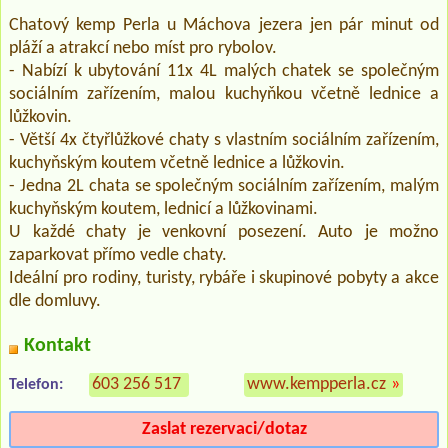
Chatový kemp Perla u Máchova jezera jen pár minut od
pláží a atrakcí nebo míst pro rybolov.
- Nabízí k ubytování 11x 4L malých chatek se společným
sociálním zařízením, malou kuchyňkou včetně lednice a
lůžkovin.
- Větší 4x čtyřlůžkové chaty s vlastním sociálním zařízením,
kuchyňským koutem včetně lednice a lůžkovin.
- Jedna 2L chata se společným sociálním zařízením, malým
kuchyňským koutem, lednicí a lůžkovinami.
U každé chaty je venkovní posezení. Auto je možno
zaparkovat přímo vedle chaty.
Ideální pro rodiny, turisty, rybáře i skupinové pobyty a akce
dle domluvy.
Kontakt
603 256 517
www.kempperla.cz
»
Telefon:
Zaslat rezervaci/dotaz