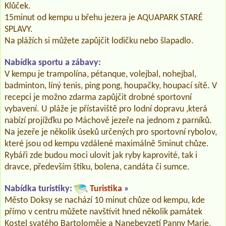
Klůček.
15minut od kempu u břehu jezera je AQUAPARK STARÉ
SPLAVY.
Na plážích si můžete zapůjčit lodičku nebo šlapadlo.
Nabídka sportu a zábavy:
V kempu je trampolína, pétanque, volejbal, nohejbal,
badminton, líný tenis, ping pong, houpačky, houpací sítě. V
recepci je možno zdarma zapůjčit drobné sportovní
vybavení. U pláže je přístaviště pro lodní dopravu ,která
nabízí projížďku po Máchově jezeře na jednom z parníků.
Na jezeře je několik úseků určených pro sportovní rybolov,
které jsou od kempu vzdálené maximálně 5minut chůze.
Rybáři zde budou moci ulovit jak ryby kaprovité, tak i
dravce, především štiku, bolena, candáta či sumce.
Nabídka turistiky:
Turistika
»
Město Doksy se nachází 10 minut chůze od kempu, kde
přímo v centru můžete navštívit hned několik památek
Kostel svatého Bartoloměje a Nanebevzetí Panny Marie,