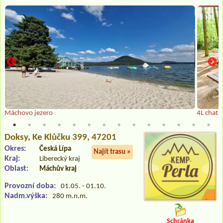
Máchovo jezero
4L chatk
Doksy
, Ke Klůčku 399, 47201
Okres:
Česká Lípa
Najít trasu »
Kraj:
Liberecký kraj
Oblast:
Máchův kraj
Provozní doba:
01.05. - 01.10.
Nadm.výška:
280 m.n.m.
Schránka