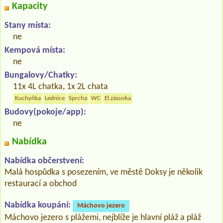
Kapacity
Stany místa:
ne
Kempová místa:
ne
Bungalovy/Chatky:
11x 4L chatka, 1x 2L chata
Kuchyňka
Lednice
Sprcha
WC
El.zásuvka
Budovy(pokoje/app):
ne
Nabídka
Nabídka občerstvení:
Malá hospůdka s posezením, ve městě Doksy je několik
restaurací a obchod
Nabídka koupání:
Máchovo jezero
Máchovo jezero s plážemi, nejblíže je hlavní pláž a pláž