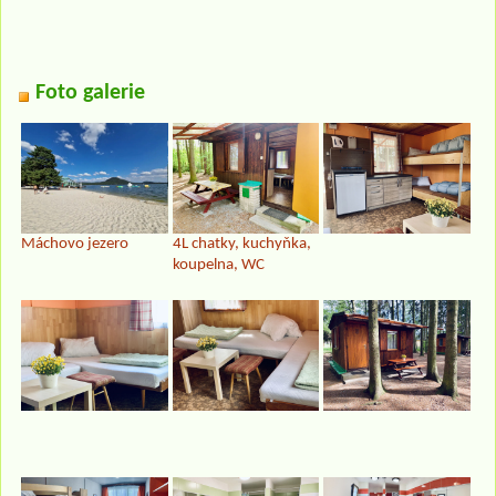
Foto galerie
Máchovo jezero
4L chatky, kuchyňka,
koupelna, WC