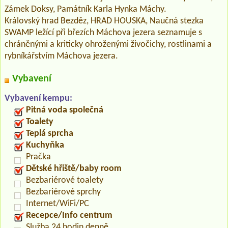
Zámek Doksy, Památník Karla Hynka Máchy.
Královský hrad Bezděz, HRAD HOUSKA, Naučná stezka
SWAMP ležící při březích Máchova jezera seznamuje s
chráněnými a kriticky ohroženými živočichy, rostlinami a
rybníkářstvím Máchova jezera.
Vybavení
Vybavení kempu:
Pitná voda společná
Toalety
Teplá sprcha
Kuchyňka
Pračka
Dětské hřiště/baby room
Bezbariérové toalety
Bezbariérové sprchy
Internet/WiFi/PC
Recepce/Info centrum
Služba 24 hodin denně