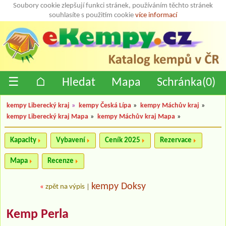
Soubory cookie zlepšují funkci stránek, používáním těchto stránek
souhlasíte s použitím cookie
více informací
☰
⌂
Hledat
Mapa
Schránka(
0
)
kempy Liberecký kraj
»
kempy Česká Lípa
»
kempy Máchův kraj
»
kempy Liberecký kraj Mapa
»
kempy Máchův kraj Mapa
»
Kapacity
Vybavení
Ceník 2025
Rezervace
Mapa
Recenze
kempy Doksy
«
zpět na výpis
|
Kemp Perla