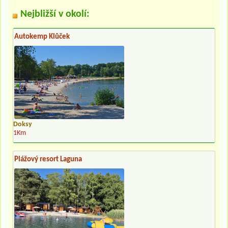
Nejbližší v okolí:
Autokemp Klůček
Doksy
1Km
Plážový resort Laguna