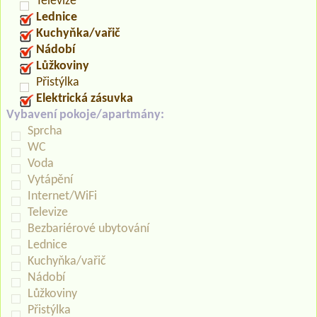
Televize
Lednice
Kuchyňka/vařič
Nádobí
Lůžkoviny
Přistýlka
Elektrická zásuvka
Vybavení pokoje/apartmány:
Sprcha
WC
Voda
Vytápění
Internet/WiFi
Televize
Bezbariérové ubytování
Lednice
Kuchyňka/vařič
Nádobí
Lůžkoviny
Přistýlka