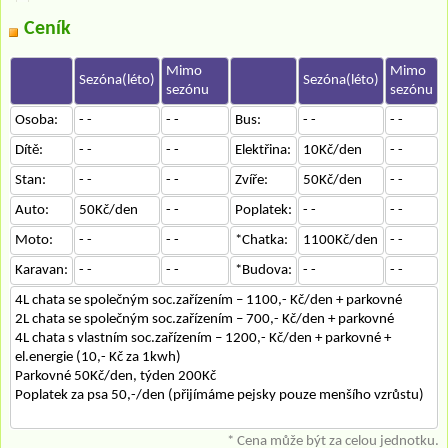
Ceník
Mimo
Mimo
Sezóna(léto)
Sezóna(léto)
sezónu
sezónu
Osoba:
- -
- -
Bus:
- -
- -
Dítě:
- -
- -
Elektřina:
10Kč/den
- -
Stan:
- -
- -
Zvíře:
50Kč/den
- -
Auto:
50Kč/den
- -
Poplatek:
- -
- -
Moto:
- -
- -
*Chatka:
1100Kč/den
- -
Karavan:
- -
- -
*Budova:
- -
- -
4L chata se společným soc.zařízením – 1100,- Kč/den + parkovné
2L chata se společným soc.zařízením – 700,- Kč/den + parkovné
4L chata s vlastním soc.zařízením – 1200,- Kč/den + parkovné +
el.energie (10,- Kč za 1kwh)
Parkovné 50Kč/den, týden 200Kč
Poplatek za psa 50,-/den (přijímáme pejsky pouze menšího vzrůstu)
* Cena může být za celou jednotku.