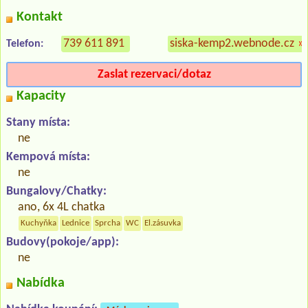
Kontakt
739 611 891
siska-kemp2.webnode.cz
»
Telefon:
Zaslat rezervaci/dotaz
Kapacity
Stany místa:
ne
Kempová místa:
ne
Bungalovy/Chatky:
ano, 6x 4L chatka
Kuchyňka
Lednice
Sprcha
WC
El.zásuvka
Budovy(pokoje/app):
ne
Nabídka