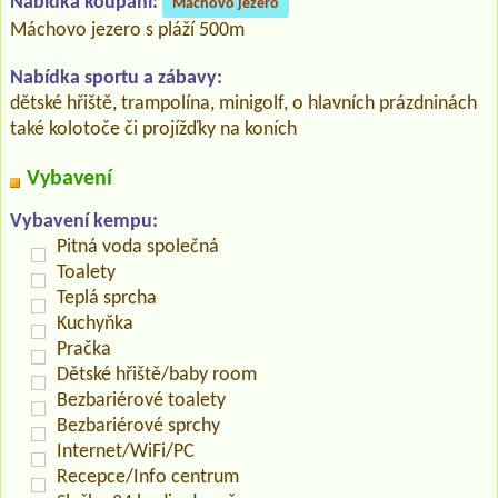
Nabídka koupání:
Máchovo jezero
Máchovo jezero s pláží 500m
Nabídka sportu a zábavy:
dětské hřiště, trampolína, minigolf, o hlavních prázdninách
také kolotoče či projížďky na koních
Vybavení
Vybavení kempu:
Pitná voda společná
Toalety
Teplá sprcha
Kuchyňka
Pračka
Dětské hřiště/baby room
Bezbariérové toalety
Bezbariérové sprchy
Internet/WiFi/PC
Recepce/Info centrum