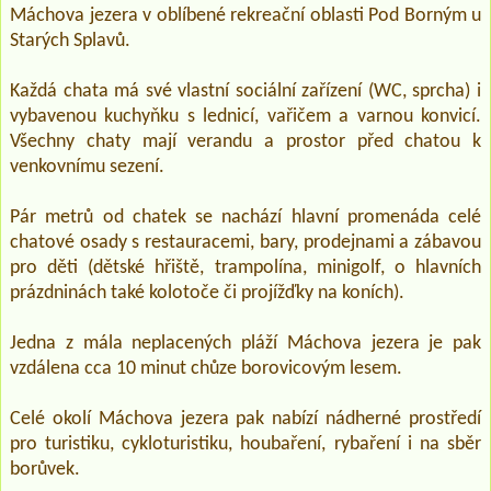
Máchova jezera v oblíbené rekreační oblasti Pod Borným u
Starých Splavů.
Každá chata má své vlastní sociální zařízení (WC, sprcha) i
vybavenou kuchyňku s lednicí, vařičem a varnou konvicí.
Všechny chaty mají verandu a prostor před chatou k
venkovnímu sezení.
Pár metrů od chatek se nachází hlavní promenáda celé
chatové osady s restauracemi, bary, prodejnami a zábavou
pro děti (dětské hřiště, trampolína, minigolf, o hlavních
prázdninách také kolotoče či projížďky na koních).
Jedna z mála neplacených pláží Máchova jezera je pak
vzdálena cca 10 minut chůze borovicovým lesem.
Celé okolí Máchova jezera pak nabízí nádherné prostředí
pro turistiku, cykloturistiku, houbaření, rybaření i na sběr
borůvek.