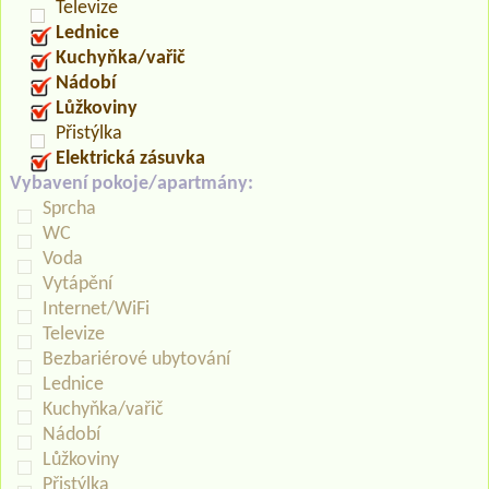
Televize
Lednice
Kuchyňka/vařič
Nádobí
Lůžkoviny
Přistýlka
Elektrická zásuvka
Vybavení pokoje/apartmány:
Sprcha
WC
Voda
Vytápění
Internet/WiFi
Televize
Bezbariérové ubytování
Lednice
Kuchyňka/vařič
Nádobí
Lůžkoviny
Přistýlka