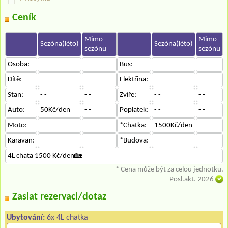
Ceník
Mimo
Mimo
Sezóna(léto)
Sezóna(léto)
sezónu
sezónu
Osoba:
- -
- -
Bus:
- -
- -
Dítě:
- -
- -
Elektřina:
- -
- -
Stan:
- -
- -
Zvíře:
- -
- -
Auto:
50Kč/den
- -
Poplatek:
- -
- -
Moto:
- -
- -
*Chatka:
1500Kč/den
- -
Karavan:
- -
- -
*Budova:
- -
- -
4L chata 1500 Kč/den🏡
* Cena může být za celou jednotku.
Posl.akt. 2026
Zaslat rezervaci/dotaz
Ubytování:
6x 4L chatka