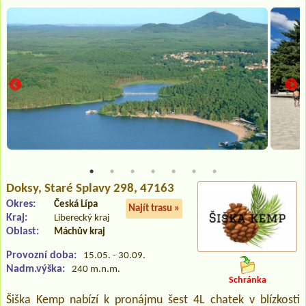
Doksy
, Staré Splavy 298, 47163
Okres:
Česká Lípa
Najít trasu »
Kraj:
Liberecký kraj
Oblast:
Máchův kraj
Provozní doba:
15.05. - 30.09.
Nadm.výška:
240 m.n.m.
Schránka
Šiška Kemp nabízí k pronájmu šest 4L chatek v blízkosti