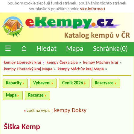
Soubory cookie zlepšují funkci stránek, používáním těchto stránek
souhlasíte s použitím cookie
více informací
☰
⌂
Hledat
Mapa
Schránka(
0
)
kempy Liberecký kraj
»
kempy Česká Lípa
»
kempy Máchův kraj
»
kempy Liberecký kraj Mapa
»
kempy Máchův kraj Mapa
»
Kapacity
Vybavení
Ceník 2026
Rezervace
Mapa
Recenze
kempy Doksy
«
zpět na výpis
|
Šiška Kemp