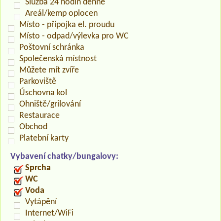
Služba 24 hodin denně
Areál/kemp oplocen
Místo - přípojka el. proudu
Místo - odpad/výlevka pro WC
Poštovní schránka
Společenská místnost
Můžete mít zvíře
Parkoviště
Úschovna kol
Ohniště/grilování
Restaurace
Obchod
Platební karty
Vybavení chatky/bungalovy:
Sprcha
WC
Voda
Vytápění
Internet/WiFi