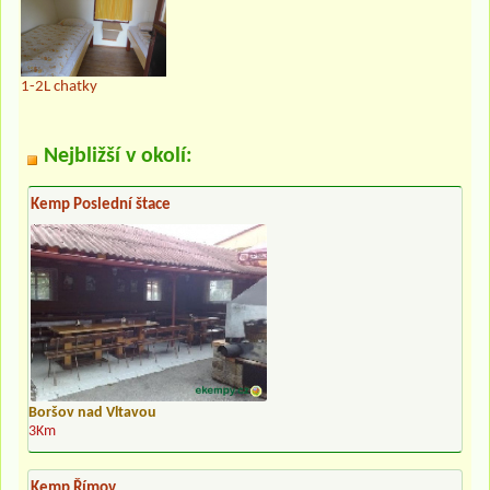
1-2L chatky
Nejbližší v okolí:
Kemp Poslední štace
Boršov nad Vltavou
3Km
Kemp Římov