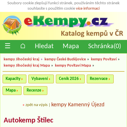
Soubory cookie zlepšují funkci stránek, používáním těchto stránek
souhlasíte s použitím cookie
více informací
☰
⌂
Hledat
Mapa
Schránka(
0
)
kempy Jihočeský kraj
»
kempy České Budějovice
»
kempy Povltaví
»
kempy Jihočeský kraj Mapa
»
kempy Povltaví Mapa
»
Kapacity
Vybavení
Ceník 2026
Rezervace
Mapa
Recenze
kempy Kamenný Újezd
«
zpět na výpis
|
Autokemp Štilec