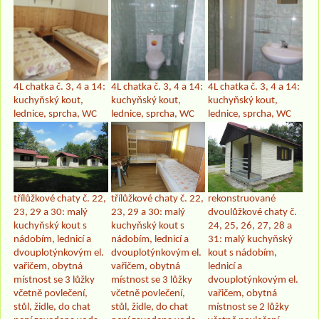
4L chatka č. 3, 4 a 14:
4L chatka č. 3, 4 a 14:
4L chatka č. 3, 4 a 14:
kuchyňský kout,
kuchyňský kout,
kuchyňský kout,
lednice, sprcha, WC
lednice, sprcha, WC
lednice, sprcha, WC
třílůžkové chaty č. 22,
třílůžkové chaty č. 22,
rekonstruované
23, 29 a 30: malý
23, 29 a 30: malý
dvoulůžkové chaty č.
kuchyňský kout s
kuchyňský kout s
24, 25, 26, 27, 28 a
nádobím, lednicí a
nádobím, lednicí a
31: malý kuchyňský
dvouplotýnkovým el.
dvouplotýnkovým el.
kout s nádobím,
vařičem, obytná
vařičem, obytná
lednicí a
místnost se 3 lůžky
místnost se 3 lůžky
dvouplotýnkovým el.
včetně povlečení,
včetně povlečení,
vařičem, obytná
stůl, židle, do chat
stůl, židle, do chat
místnost se 2 lůžky