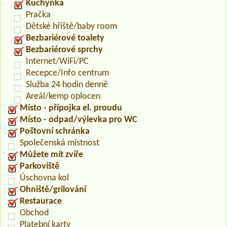
Kuchyňka
Pračka
Dětské hřiště/baby room
Bezbariérové toalety
Bezbariérové sprchy
Internet/WiFi/PC
Recepce/Info centrum
Služba 24 hodin denně
Areál/kemp oplocen
Místo - přípojka el. proudu
Místo - odpad/výlevka pro WC
Poštovní schránka
Společenská místnost
Můžete mít zvíře
Parkoviště
Úschovna kol
Ohniště/grilování
Restaurace
Obchod
Platební karty