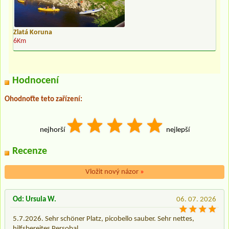
Zlatá Koruna
6Km
Hodnocení
Ohodnoťte teto zařízení:
nejhorší
nejlepší
Recenze
Vložit nový názor
»
Od: Ursula W.
06. 07. 2026
5.7.2026. Sehr schöner Platz, picobello sauber. Sehr nettes,
hilfsbereites Persobal.