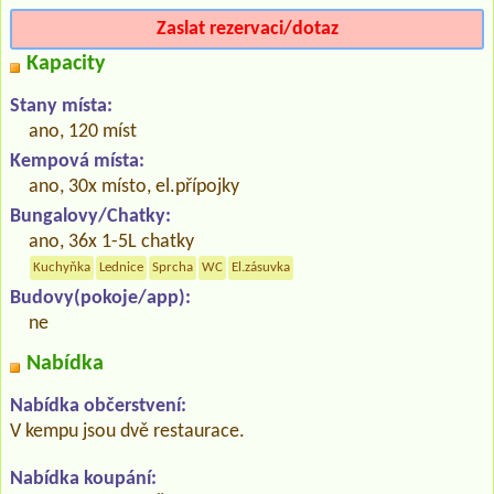
Zaslat rezervaci/dotaz
Kapacity
Stany místa:
ano, 120 míst
Kempová místa:
ano, 30x místo, el.přípojky
Bungalovy/Chatky:
ano, 36x 1-5L chatky
Kuchyňka
Lednice
Sprcha
WC
El.zásuvka
Budovy(pokoje/app):
ne
Nabídka
Nabídka občerstvení:
V kempu jsou dvě restaurace.
Nabídka koupání: