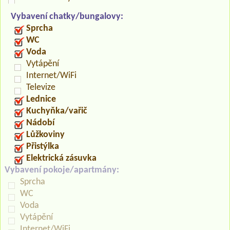
Vybavení chatky/bungalovy:
Sprcha
WC
Voda
Vytápění
Internet/WiFi
Televize
Lednice
Kuchyňka/vařič
Nádobí
Lůžkoviny
Přistýlka
Elektrická zásuvka
Vybavení pokoje/apartmány:
Sprcha
WC
Voda
Vytápění
Internet/WiFi