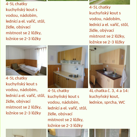
4-5L chatky
4-5L chatky
kuchyňský kout s
kuchyňský kout s
vodou, nádobím,
vodou, nádobím,
lednicí a el. vařič, stůl,
lednicí a el. vařič, stůl,
židle, obývací
židle, obývací
místnost se 2 lůžky,
místnost se 2 lůžky,
ložnice se 2-3 lůžky
ložnice se 2-3 lůžky
4-5L chatky
kuchyňský kout s
vodou, nádobím,
4-5L chatky
4L chatka č. 3, 4 a 14:
lednicí a el. vařič, stůl,
kuchyňský kout s
kuchyňský kout,
židle, obývací
vodou, nádobím,
lednice, sprcha, WC
místnost se 2 lůžky,
lednicí a el. vařič, stůl,
ložnice se 2-3 lůžky
židle, obývací
místnost se 2 lůžky,
ložnice se 2-3 lůžky