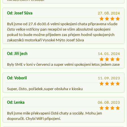
Od: Josef Sůva
27. 08. 2024
Byli jsme od 27.6 do30.6 velmi spokojeni chata připravena všude
čisto velice vstřicny pan recepčni se všim absolutně spokojeni
pokud to bude možne přijedem zas přejem hodně spokojených
zakazniků motorkaři Vysoké Mýto Josef Sůva
Od: Jiří jech
14. 01. 2024
Byly SME v loni v červenci a super velmi spokojeni letos jedem zase
Od: Voboril
11. 09. 2023
Super, čisto, pořádek,super obsluha v kiosku
Od: Lenka
06. 08. 2023
Byli jsme mile překvapeni čisté chaty a sociály. Mohu jen
doporučit. Chybí WiFi připojení.