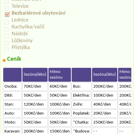
Televize
Bezbariérové ubytování
Lednice
Kuchyňka/vařič
Nádobí
Lůžkoviny
Přistýlka
Ceník
Mimo
Mimo
Sezóna(léto)
Sezóna(léto)
sezónu
sezónu
Osoba:
70Kč/den
60Kč/den
Bus:
200Kč/den
200Kč/
Dítě:
50Kč/den
50Kč/den
Elektřina:
100Kč/den
200Kč/
Stan:
120Kč/den
100Kč/den
Zvíře:
40Kč/den
40Kč/d
Auto:
100Kč/den
100Kč/den
Poplatek:
20Kč/den
20Kč/d
Moto:
50Kč/den
50Kč/den
*Chatka:
250Kč/den
200Kč/
Karavan:
200Kč/den
150Kč/den
*Budova:
- -
- -