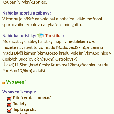
Koupání v rybníku Štilec.
Nabídka sportu a zábavy:
V kempu je hřiště na volejbal a nohejbal, dále možnost
sportovního rybolovu a rybaření, minigolfu...
Nabídka turistiky:
Turistika
»
Možnost cyklistiky, turistiky, např. v nedalekém okolí
můžete navštívit torzo hradu Maškovec(2km),zříceninu
hradu Dívčí kámen(6km),torzo hradu Velešín(7km),Solnice v
Českých Budějovicích(10km),Ostrolovský
Újezd(11,5km),hrad Český Krumlov(12km),zříceninu hradu
Pořešín(13,5km) a další.
Vybavení
Vybavení kempu:
Pitná voda společná
Toalety
Teplá sprcha