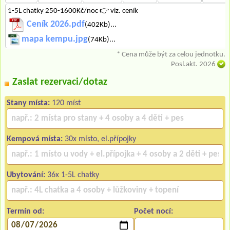
1-5L chatky 250-1600Kč/noc 👉 viz. ceník
Ceník 2026.pdf
(402Kb)...
mapa kempu.jpg
(74Kb)...
* Cena může být za celou jednotku.
Posl.akt. 2026
Zaslat rezervaci/dotaz
Stany místa:
120 míst
Kempová místa:
30x místo, el.přípojky
Ubytování:
36x 1-5L chatky
Termín od:
Počet nocí: