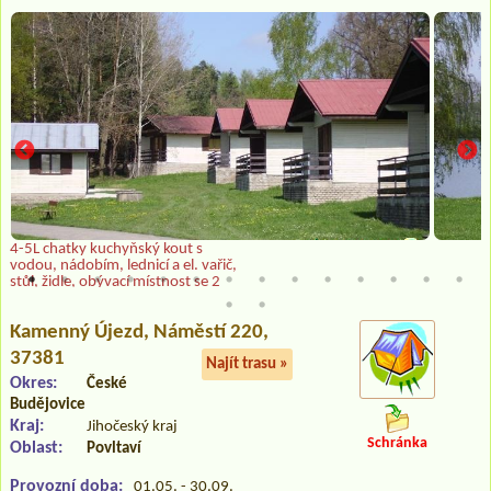
4-5L chatky kuchyňský kout s
vodou, nádobím, lednicí a el. vařič,
stůl, židle, obývací místnost se 2
lůžky, ložnice se 2-3 lůžky
Kamenný Újezd
, Náměstí 220,
37381
Najít trasu »
Okres:
České
Budějovice
Kraj:
Jihočeský kraj
Schránka
Oblast:
Povltaví
Provozní doba:
01.05. - 30.09.