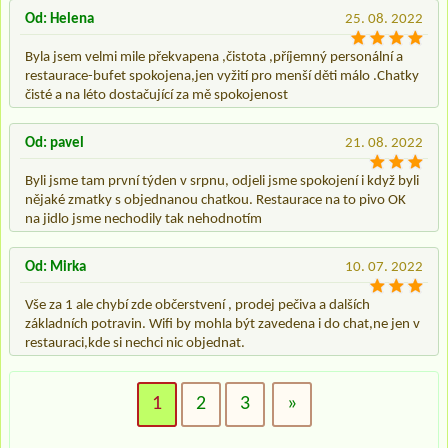
Od: Helena
25. 08. 2022
Byla jsem velmi mile překvapena ,čistota ,příjemný personální a
restaurace-bufet spokojena,jen vyžití pro menší děti málo .Chatky
čisté a na léto dostačující za mě spokojenost
Od: pavel
21. 08. 2022
Byli jsme tam první týden v srpnu, odjeli jsme spokojení i když byli
nějaké zmatky s objednanou chatkou. Restaurace na to pivo OK
na jidlo jsme nechodily tak nehodnotím
Od: Mirka
10. 07. 2022
Vše za 1 ale chybí zde občerstvení , prodej pečiva a dalších
základních potravin. Wifi by mohla být zavedena i do chat,ne jen v
restauraci,kde si nechci nic objednat.
1
2
3
»