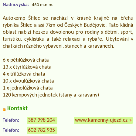
Nadm.výška:
460 m.n.m.
Autokemp Štilec se nachází v krásné krajině na břehu
rybníka Štilec a asi 7km od Českých Budějovic. Tato klidná
oblast nabízí hezkou dovolenou pro rodiny s dětmi, sport,
turistiku, cyklistiku a také relaxaci a rybáře. Ubytování v
chatkách různého vybavení, stanech a karavanech.
6 x pětilůžková chata
13 x čtyřlůžková chata
4 x třílůžková chata
10 x dvoulůžková chata
1 x jednolůžková chata
120 kempových jednotek (stany a karavany)
Kontakt
387 998 204
www.kamenny-ujezd.cz
»
Telefon:
602 782 935
Telefon: