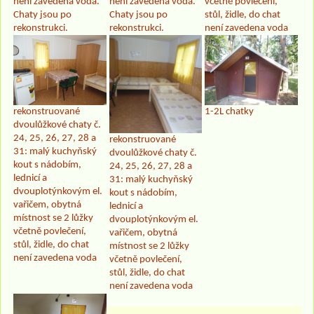
není zavedena voda.
není zavedena voda.
včetně povlečení,
Chaty jsou po
Chaty jsou po
stůl, židle, do chat
rekonstrukci.
rekonstrukci.
není zavedena voda
rekonstruované
1-2L chatky
dvoulůžkové chaty č.
24, 25, 26, 27, 28 a
rekonstruované
31: malý kuchyňský
dvoulůžkové chaty č.
kout s nádobím,
24, 25, 26, 27, 28 a
lednicí a
31: malý kuchyňský
dvouplotýnkovým el.
kout s nádobím,
vařičem, obytná
lednicí a
místnost se 2 lůžky
dvouplotýnkovým el.
včetně povlečení,
vařičem, obytná
stůl, židle, do chat
místnost se 2 lůžky
není zavedena voda
včetně povlečení,
stůl, židle, do chat
není zavedena voda