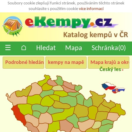
Soubory cookie zlepšují funkci stránek, používáním těchto stránek
souhlasíte s použitím cookie
více informací
☰
⌂
Hledat
Mapa
Schránka(
0
)
Podrobné hledání
kempy na mapě
Mapa krajů a okre
Český les
»