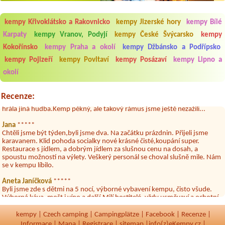
kempy Křivoklátsko a Rakovnicko
kempy Jizerské hory
kempy Bílé
Karpaty
kempy Vranov, Podyjí
kempy České Švýcarsko
kempy
Kokořínsko
kempy Praha a okolí
kempy Džbánsko a Podřípsko
Aneta Melicharová
***
Byli jsme zde v týdnu od 25.7. do 1.8. 2026. Kemp jako takový je pěkný.
kempy Pojizeří
kempy Povltaví
kempy Posázaví
kempy Lipno a
V umývárně i na WC bylo vždy čisto, doplněný papír i utěrky, což při
okolí
množství návštěvníků není samozřejmost. V kempu je obchod a
restaurace, kebab a další občerstvení. Co nás ale velice zklamalo byl
celodenní hluk z repráků u stanů a absolutní bezohlednost ostatních
Recenze:
ubytovaných. Přes den jsem si připadala jak na pouti- z každého koutu
hrála jiná hudba.Kemp pěkný, ale takový rámus jsme ještě nezažili...
Jana
*****
Chtěli jsme být týden,byli jsme dva. Na začátku prázdnin. Přijeli jsme
karavanem. Klid pohoda socialky nové krásné čisté,koupání super.
Restaurace s jídlem, a dobrým jídlem za slušnou cenu na dosah, a
spoustu možností na výlety. Veškerý personál se choval slušně mile. Nám
se v kempu líbilo.
Aneta Janíčková
*****
Byli jsme zde s dětmi na 5 nocí, výborné vybavení kempu, čisto všude.
Výborná káva, mošt i víno a další.Milí hostitelé, vždy usměvaví a ochotní,
umístění kempu blízko všem zážitkům ať turistickým,tak vodním. V
docházkové blízkosti kempu vodní nádrž, restaurace a bazénem,
kempy
|
Czech camping
|
Campingplätze
|
Facebook
|
Recenze
|
autobusová zastávka, obchod a další. Děkujeme, bylo to úžasné.
Informace
|
Mapa
|
Registrace
|
sitemap
|
info(z)eKempy.cz |