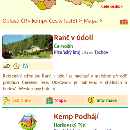
Celé česko
»
>
>
Oblasti ČR»
kempy Český les(6)
Mapa
Ranč v údolí
Černošín
Plzeňský kraj
Okres
Tachov
Rekreační středisko Ranč v údolí se nachází v malebné přírodě
předhůří Českého lesa. Ubytování je nabízeno v chatkách a
budově. Westernový hotel n..
Schránka
Mapa
Informace
Kemp Podhájí
Horšovský Týn