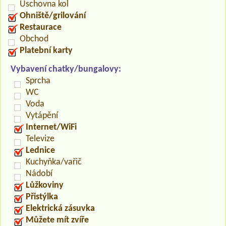
Úschovna kol
Ohniště/grilování
Restaurace
Obchod
Platební karty
Vybavení chatky/bungalovy:
Sprcha
WC
Voda
Vytápění
Internet/WiFi
Televize
Lednice
Kuchyňka/vařič
Nádobí
Lůžkoviny
Přistýlka
Elektrická zásuvka
Můžete mít zvíře