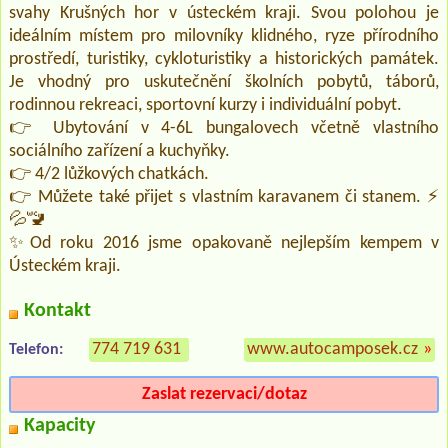
svahy Krušných hor v ústeckém kraji. Svou polohou je
ideálním místem pro milovníky klidného, ryze přírodního
prostředí, turistiky, cykloturistiky a historických památek.
Je vhodný pro uskutečnění školních pobytů, táborů,
rodinnou rekreaci, sportovní kurzy i individuální pobyt.
👉 Ubytování v 4-6L bungalovech včetně vlastního
sociálního zařízení a kuchyňky.
👉 4/2 lůžkových chatkách.
👉 Můžete také přijet s vlastním karavanem či stanem. ⚡
💦🚾
✨Od roku 2016 jsme opakovaně nejlepším kempem v
Ústeckém kraji.
Kontakt
774 719 631
www.autocamposek.cz
»
Telefon:
Zaslat rezervaci/dotaz
Kapacity