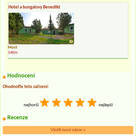
Hotel a bungalovy Benedikt
Most
14Km
Hodnocení
Ohodnoťte teto zařízení:
nejhorší
nejlepší
Recenze
Vložit nový názor
»