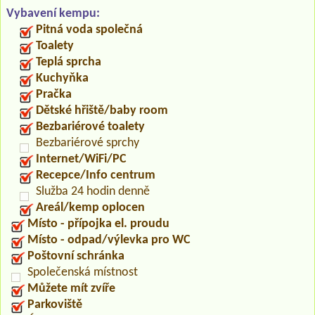
Vybavení kempu:
Pitná voda společná
Toalety
Teplá sprcha
Kuchyňka
Pračka
Dětské hřiště/baby room
Bezbariérové toalety
Bezbariérové sprchy
Internet/WiFi/PC
Recepce/Info centrum
Služba 24 hodin denně
Areál/kemp oplocen
Místo - přípojka el. proudu
Místo - odpad/výlevka pro WC
Poštovní schránka
Společenská místnost
Můžete mít zvíře
Parkoviště