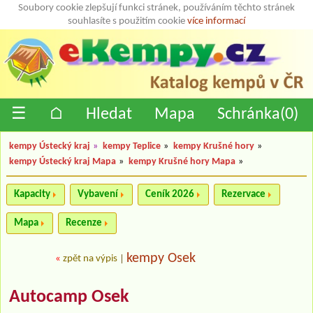
Soubory cookie zlepšují funkci stránek, používáním těchto stránek
souhlasíte s použitím cookie
více informací
☰
⌂
Hledat
Mapa
Schránka(
0
)
kempy Ústecký kraj
»
kempy Teplice
»
kempy Krušné hory
»
kempy Ústecký kraj Mapa
»
kempy Krušné hory Mapa
»
Kapacity
Vybavení
Ceník 2026
Rezervace
Mapa
Recenze
kempy Osek
«
zpět na výpis
|
Autocamp Osek