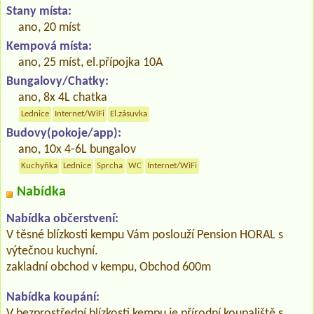
Stany místa:
ano, 20 míst
Kempová místa:
ano, 25 míst, el.přípojka 10A
Bungalovy/Chatky:
ano, 8x 4L chatka
Lednice
Internet/WiFi
El.zásuvka
Budovy(pokoje/app):
ano, 10x 4-6L bungalov
Kuchyňka
Lednice
Sprcha
WC
Internet/WiFi
Nabídka
Nabídka občerstvení:
V těsné blízkosti kempu Vám poslouží Pension HORAL s
výtečnou kuchyní.
zakladní obchod v kempu, Obchod 600m
Nabídka koupání:
V bezprostřední blízkosti kempu je přírodní koupaliště s