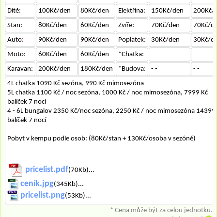
Dítě:
100Kč/den
80Kč/den
Elektřina:
150Kč/den
200Kč/
Stan:
80Kč/den
60Kč/den
Zvíře:
70Kč/den
70Kč/d
Auto:
90Kč/den
90Kč/den
Poplatek:
30Kč/den
30Kč/d
Moto:
60Kč/den
60Kč/den
*Chatka:
- -
- -
Karavan:
200Kč/den
180Kč/den
*Budova:
- -
- -
4L chatka 1090 Kč sezóna, 990 Kč mimosezóna
5L chatka 1100 Kč / noc sezóna, 1000 Kč / noc mimosezóna, 7999 Kč
balíček 7 nocí
4 - 6L bungalov 2350 Kč/noc sezóna, 2250 Kč / noc mimosezóna 14399
balíček 7 nocí
Pobyt v kempu podle osob: (80Kč/stan + 130Kč/osoba v sezóně)
pricelist.pdf
(70Kb)...
ceník.jpg
(345Kb)...
pricelist.png
(53Kb)...
* Cena může být za celou jednotku.