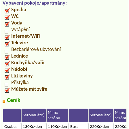
Vybavení pokoje/apartmány:
Sprcha
WC
Voda
Vytápění
Internet/WiFi
Televize
Bezbariérové ubytování
Lednice
Kuchyňka/vařič
Nádobí
Lůžkoviny
Přistýlka
Můžete mít zvíře
Ceník
Mimo
Mimo
Sezóna(léto)
Sezóna(léto)
sezónu
sezónu
Osoba:
130Kč/den
110Kč/den
Bus:
220Kč/den
220Kč/