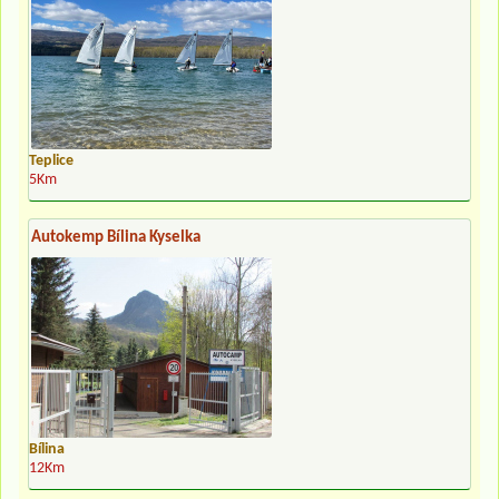
Teplice
5Km
Autokemp Bílina Kyselka
Bílina
12Km