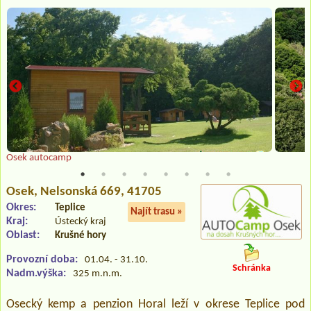
Osek autocamp
Osek
, Nelsonská 669, 41705
Okres:
Teplice
Najít trasu »
Kraj:
Ústecký kraj
Oblast:
Krušné hory
Provozní doba:
01.04. - 31.10.
Schránka
Nadm.výška:
325 m.n.m.
Osecký kemp a penzion Horal leží v okrese Teplice pod