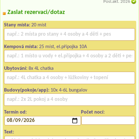
Posl.akt. 2026
Zaslat rezervaci/dotaz
Stany místa:
20 míst
Kempová místa:
25 míst, el.přípojka 10A
Ubytování:
8x 4L chatka
Budovy(pokoje/app):
10x 4-6L bungalov
Termín od:
Počet nocí:
Text: