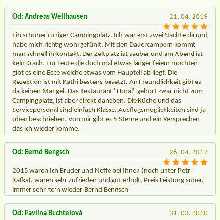
Od: Andreas Wellhausen
21. 04. 2019
Ein schöner ruhiger Campingplatz. Ich war erst zwei Nächte da und
habe mich richtig wohl gefühlt. Mit den Dauercampern kommt
man schnell in Kontakt. Der Zeltplatz ist sauber und am Abend ist
kein Krach. Für Leute die doch mal etwas länger feiern möchten
gibt es eine Ecke welche etwas vom Haupteil ab liegt. Die
Rezeption ist mit Kathi bestens besetzt. An Freundlichkeit gibt es
da keinen Mangel. Das Restaurant "Horal" gehört zwar nicht zum
Campingplatz, ist aber direkt daneben. Die Küche und das
Servicepersonal sind einfach Klasse. Ausflugsmöglichkeiten sind ja
oben beschrieben. Von mir gibt es 5 Sterne und ein Versprechen
das ich wieder komme.
Od: Bernd Bengsch
26. 04. 2017
2015 waren Ich Bruder und Neffe bei Ihnen (noch unter Petr
Kafka), waren sehr zufrieden und gut erholt, Preis Leistung super,
immer sehr gern wieder. Bernd Bengsch
Od: Pavlína Buchtelová
31. 03. 2010