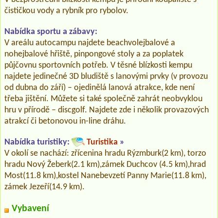
čističkou vody a rybník pro rybolov.
Nabídka sportu a zábavy:
V areálu autocampu najdete beachvolejbalové a
nohejbalové hřiště, pinpongové stoly a za poplatek
půjčovnu sportovních potřeb. V těsné blízkosti kempu
najdete jedinečné 3D bludiště s lanovými prvky (v provozu
od dubna do září) – ojedinělá lanová atrakce, kde není
třeba jištění. Můžete si také společně zahrát neobvyklou
hru v přírodě – discgolf. Najdete zde i několik provazových
atrakcí či betonovou in-line dráhu.
Nabídka turistiky:
Turistika
»
V okolí se nachází: zřícenina hradu Rýzmburk(2 km), torzo
hradu Nový Žeberk(2.1 km),zámek Duchcov (4.5 km),hrad
Most(11.8 km),kostel Nanebevzetí Panny Marie(11.8 km),
zámek Jezeří(14.9 km).
Vybavení