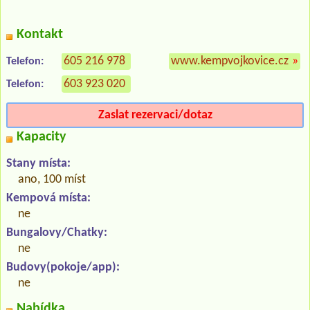
Kontakt
605 216 978
www.kempvojkovice.cz
»
Telefon:
603 923 020
Telefon:
Zaslat rezervaci/dotaz
Kapacity
Stany místa:
ano, 100 míst
Kempová místa:
ne
Bungalovy/Chatky:
ne
Budovy(pokoje/app):
ne
Nabídka