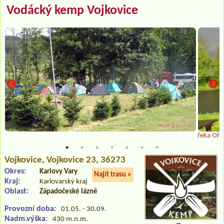
Vodácký kemp Vojkovice
řeka Ohř
Vojkovice
, Vojkovice 23, 36273
Okres:
Karlovy Vary
Najít trasu »
Kraj:
Karlovarský kraj
Oblast:
Západočeské lázně
Provozní doba:
01.05. - 30.09.
Nadm.výška:
430 m.n.m.