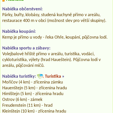
Nabídka občerstvení:
Párky, buřty, klobásy, studená kuchyně přímo v areálu,
restaurace 400 m v obci (možnost slev pro větší skupiny).
Nabídka koupání:
Kemp je přímo u vody - řeka Ohře, koupání, půjčovna lodí.
Nabídka sportu a zábavy:
Volejbalové hřiště přímo v areálu, turistika, vodáci,
cykloturistika, výlety (hrad Haueštein). Půjčovna lodí v
areálu, půjčování míčů.
Nabídka turistiky:
Turistika
»
Mořičov (4 km) - zřícenina zámku
Hauenštejn (5 km) - zřícenina hradu
Himlštejn (5 km) - zřícenina hradu
Ostrov (6 km) - zámek
Freudenstein (11 km) - hrad
Kleinštejn (10 km) - zřícenina hradu