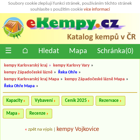
Soubory cookie zlepšují funkci stránek, používáním těchto stránek
souhlasíte s použitím cookie
více informací
☰
⌂
Hledat
Mapa
Schránka(
0
)
kempy Karlovarský kraj
»
kempy Karlovy Vary
»
kempy Západočeské lázně
»
Řeka Ohře
»
kempy Karlovarský kraj Mapa
»
kempy Západočeské lázně Mapa
»
Řeka Ohře Mapa
»
Kapacity
Vybavení
Ceník 2025
Rezervace
Mapa
Recenze
kempy Vojkovice
«
zpět na výpis
|