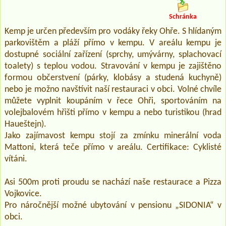
Schránka
Kemp je určen především pro vodáky řeky Ohře. S hlídaným
parkovištěm a pláží přímo v kempu. V areálu kempu je
dostupné sociální zařízení (sprchy, umývárny, splachovací
toalety) s teplou vodou. Stravování v kempu je zajištěno
formou občerstvení (párky, klobásy a studená kuchyně)
nebo je možno navštívit naší restauraci v obci. Volné chvíle
můžete vyplnit koupáním v řece Ohři, sportováním na
volejbalovém hřišti přímo v kempu a nebo turistikou (hrad
Haueštejn).
Jako zajímavost kempu stojí za zmínku minerální voda
Mattoni, která teče přímo v areálu. Certifikace: Cyklisté
vítáni.
Asi 500m proti proudu se nachází naše restaurace a Pizza
Vojkovice.
Pro náročnější možné ubytování v pensionu „SIDONIA“ v
obci.