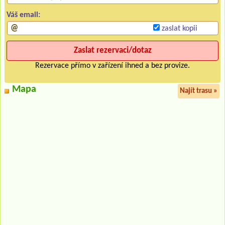
Váš email:
zaslat kopii
Rezervace přímo v zařízení ihned a bez provize.
Mapa
Najít trasu »