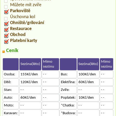
Můžete mít zvíře
Parkoviště
Úschovna kol
Ohniště/grilování
Restaurace
Obchod
Platební karty
Ceník
Mimo
Mimo
Sezóna(léto)
Sezóna(léto)
sezónu
sezónu
Osoba:
155Kč/den
- -
Bus:
100Kč/den
- -
Dítě:
120Kč/den
- -
Elektřina:
60Kč/den
- -
Stan:
- -
- -
Zvíře:
- -
- -
Auto:
60Kč/den
- -
Poplatek:
10Kč/den
- -
Moto:
- -
- -
*Chatka:
- -
- -
Karavan:
- -
- -
*Budova:
- -
- -