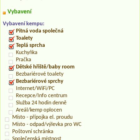
Vybavení
Vybavení kempu:
Pitná voda společná
Toalety
Teplá sprcha
Kuchyňka
Pračka
Dětské hřiště/baby room
Bezbariérové toalety
Bezbariérové sprchy
Internet/WiFi/PC
Recepce/Info centrum
Služba 24 hodin denně
Areál/kemp oplocen
Místo - přípojka el. proudu
Místo - odpad/výlevka pro WC
Poštovní schránka
Společenská místnost