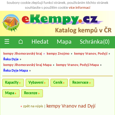
Soubory cookie zlepšují funkci stránek, používáním těchto stránek
souhlasíte s použitím cookie
více informací
☰
⌂
Hledat
Mapa
Schránka(
0
)
kempy Jihomoravský kraj
»
kempy Znojmo
»
kempy Vranov, Podyjí
»
Řeka Dyje
»
kempy Jihomoravský kraj Mapa
»
kempy Vranov, Podyjí Mapa
»
Řeka Dyje Mapa
»
Kapacity
Vybavení
Ceník
Rezervace
Mapa
Recenze
kempy Vranov nad Dyjí
«
zpět na výpis
|