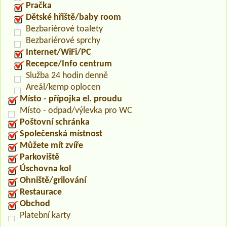
Pračka
Dětské hřiště/baby room
Bezbariérové toalety
Bezbariérové sprchy
Internet/WiFi/PC
Recepce/Info centrum
Služba 24 hodin denně
Areál/kemp oplocen
Místo - přípojka el. proudu
Místo - odpad/výlevka pro WC
Poštovní schránka
Společenská místnost
Můžete mít zvíře
Parkoviště
Úschovna kol
Ohniště/grilování
Restaurace
Obchod
Platební karty