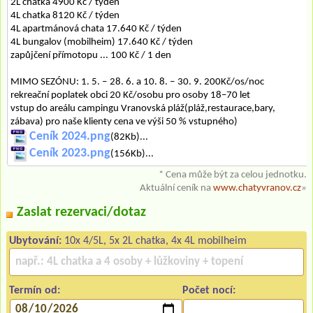
2L chatka 4900 Kč / týden
4L chatka 8120 Kč / týden
4L apartmánová chata 17.640 Kč / týden
4L bungalov (mobilheim) 17.640 Kč / týden
zapůjčení přímotopu ... 100 Kč / 1 den
MIMO SEZÓNU: 1. 5. ‒ 28. 6. a 10. 8. ‒ 30. 9. 200Kč/os/noc
rekreační poplatek obci 20 Kč/osobu pro osoby 18–70 let
vstup do areálu campingu Vranovská pláž(pláž,restaurace,bary,
zábava) pro naše klienty cena ve výši 50 % vstupného)
Ceník 2024.png
(82Kb)...
Ceník 2023.png
(156Kb)...
* Cena může být za celou jednotku.
Aktuální ceník na
www.chatyvranov.cz
»
Zaslat rezervaci/dotaz
Ubytování:
10x 4/5L, 5x 2L chatka, 4x 4L mobilheim
Termín od:
Počet nocí: