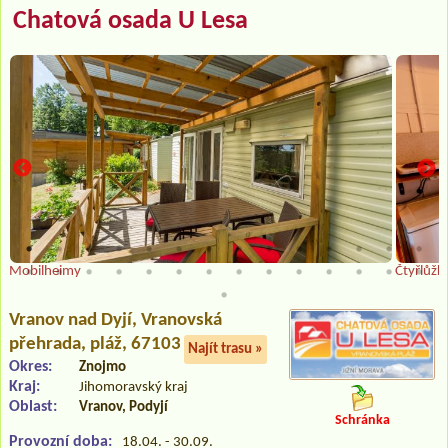
Chatová osada U Lesa
Mobilheimy
Čtyřlůžk
Vranov nad Dyjí
, Vranovská
přehrada, pláž, 67103
Najít trasu »
Okres:
Znojmo
Kraj:
Jihomoravský kraj
Oblast:
Vranov, Podyjí
Schránka
Provozní doba:
18.04. - 30.09.