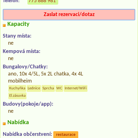
775 888 981
Telefon:
Zaslat rezervaci/dotaz
Kapacity
Stany místa:
ne
Kempová místa:
ne
Bungalovy/Chatky:
ano, 10x 4/5L, 5x 2L chatka, 4x 4L
mobilheim
Kuchyňka
Lednice
Sprcha
WC
Internet/WiFi
El.zásuvka
Budovy(pokoje/app):
ne
Nabídka
Nabídka občerstvení:
restaurace