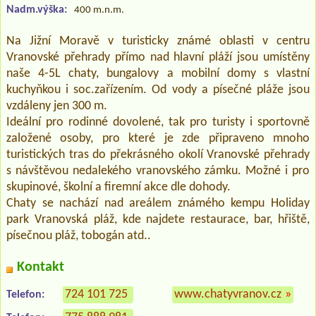
Nadm.výška:
400 m.n.m.
Na Jižní Moravě v turisticky známé oblasti v centru
Vranovské přehrady přímo nad hlavní pláží jsou umístěny
naše 4-5L chaty, bungalovy a mobilní domy s vlastní
kuchyňkou i soc.zařízením. Od vody a písečné pláže jsou
vzdáleny jen 300 m.
Ideální pro rodinné dovolené, tak pro turisty i sportovně
založené osoby, pro které je zde připraveno mnoho
turistických tras do překrásného okolí Vranovské přehrady
s návštěvou nedalekého vranovského zámku. Možné i pro
skupinové, školní a firemní akce dle dohody.
Chaty se nachází nad areálem známého kempu Holiday
park Vranovská pláž, kde najdete restaurace, bar, hřiště,
písečnou pláž, tobogán atd..
Kontakt
724 101 725
www.chatyvranov.cz
»
Telefon: