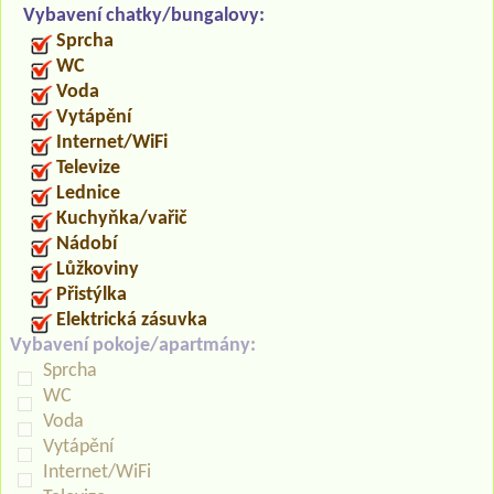
Vybavení chatky/bungalovy:
Sprcha
WC
Voda
Vytápění
Internet/WiFi
Televize
Lednice
Kuchyňka/vařič
Nádobí
Lůžkoviny
Přistýlka
Elektrická zásuvka
Vybavení pokoje/apartmány:
Sprcha
WC
Voda
Vytápění
Internet/WiFi