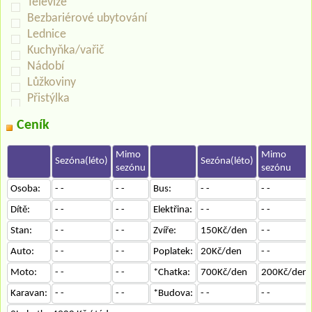
Televize
Bezbariérové ubytování
Lednice
Kuchyňka/vařič
Nádobí
Lůžkoviny
Přistýlka
Ceník
Mimo
Mimo
Sezóna(léto)
Sezóna(léto)
sezónu
sezónu
Osoba:
- -
- -
Bus:
- -
- -
Dítě:
- -
- -
Elektřina:
- -
- -
Stan:
- -
- -
Zvíře:
150Kč/den
- -
Auto:
- -
- -
Poplatek:
20Kč/den
- -
Moto:
- -
- -
*Chatka:
700Kč/den
200Kč/den
Karavan:
- -
- -
*Budova:
- -
- -