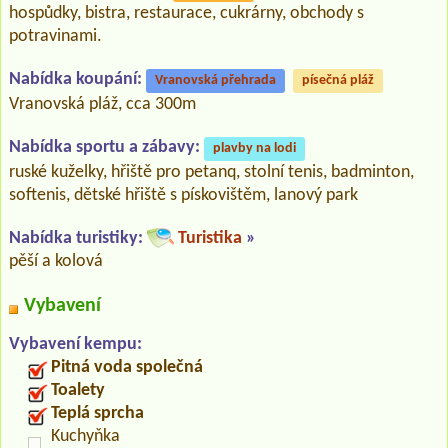
hospůdky, bistra, restaurace, cukrárny, obchody s
potravinami.
Nabídka koupání:
Vranovská přehrada
písečná pláž
Vranovská pláž, cca 300m
Nabídka sportu a zábavy:
plavby na lodi
ruské kuželky, hřiště pro petanq, stolní tenis, badminton,
softenis, dětské hřiště s pískovištěm, lanový park
Nabídka turistiky:
Turistika
»
pěší a kolová
Vybavení
Vybavení kempu:
Pitná voda společná
Toalety
Teplá sprcha
Kuchyňka