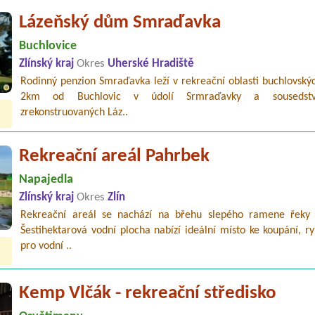
Lázeňský dům Smraďavka
Buchlovice
Zlínský kraj
Okres
Uherské Hradiště
Rodinný penzion Smraďavka leží v rekreační oblasti buchlovský
2km od Buchlovic v údolí Srmraďavky a sousedst
zrekonstruovaných Láz..
Rekreační areál Pahrbek
Napajedla
Zlínský kraj
Okres
Zlín
Rekreační areál se nachází na břehu slepého ramene řeky
Šestihektarová vodní plocha nabízí ideální místo ke koupání, r
pro vodní ..
Kemp Vlčák - rekreační středisko