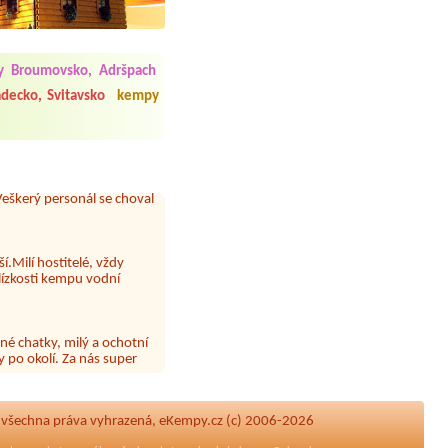
 čisto, doplněný papír i
 Broumovsko, Adršpach
í občerstvení. Co nás ale
Přes den jsem si připadala
decko, Svitavsko
kempy
y nové krásné čisté,koupání
Veškerý personál se choval
í.Milí hostitelé, vždy
lízkosti kempu vodní
né chatky, milý a ochotní
 po okolí. Za nás super
 papír neustále chyběl a dva
|
všechna práva vyhrazená, eKempy.cz (c) 2006-2026