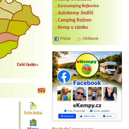
Eurocamping Bojkovice
Autokemp Jindřiš
Camping Rožnov
Kemp u zámku
Přidat
Oblíbené
Celé česko
»
Termín od 2026-08-06 |
Sport-areál
Samopše
2x4L pokoje, 4 dospělí, 4 děti
Termín od 2026-07-24 |
Kemp Yacht
Schránka
Club Dyje
1 místo u vody(vlastní karavan)+2
osoby+1 pes