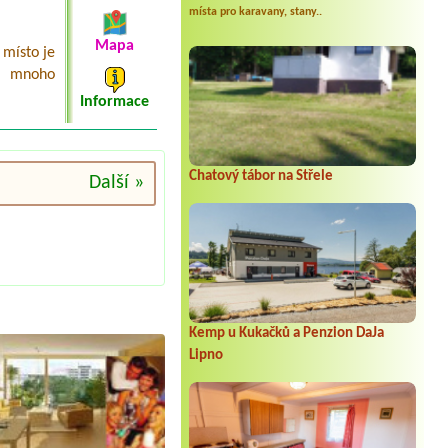
místa pro karavany, stany..
Mapa
 místo je
á mnoho
Informace
Chatový tábor na Střele
Další »
Kemp u Kukačků a Penzion DaJa
Lipno