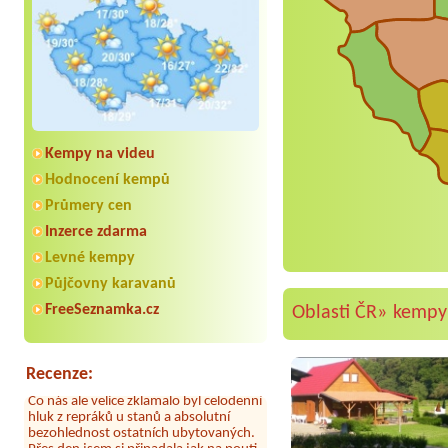
Kempy na videu
Hodnocení kempů
Průmery cen
Inzerce zdarma
Aneta Melicharová
***
Levné kempy
Byli jsme zde v týdnu od 25.7. do 1.8.
2026. Kemp jako takový je pěkný. V
Půjčovny karavanů
umývárně i na WC bylo vždy čisto,
FreeSeznamka.cz
Oblasti ČR»
kempy
doplněný papír i utěrky, což při
množství návštěvníků není
samozřejmost. V kempu je obchod a
restaurace, kebab a další občerstvení.
Recenze:
Co nás ale velice zklamalo byl celodenní
hluk z repráků u stanů a absolutní
bezohlednost ostatních ubytovaných.
Přes den jsem si připadala jak na pouti-
z každého koutu hrála jiná