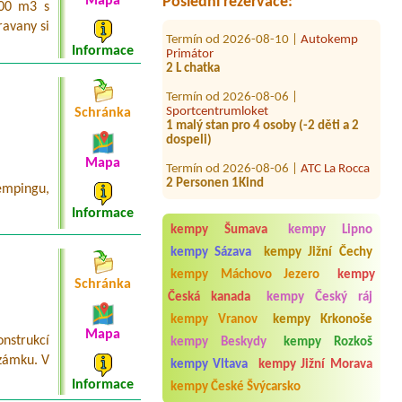
Mapa
Poslední rezervace:
000 m3 s
Termín od 2026-08-10 |
Autokemp
ravany si
Primátor
2 L chatka
Informace
Termín od 2026-08-06 |
Sportcentrumloket
1 malý stan pro 4 osoby (-2 děti a 2
Schránka
dospeli)
Termín od 2026-08-06 |
ATC La Rocca
2 Personen 1Kind
Mapa
Termín od 2026-08-03 |
Autokemp
mpingu,
Komorník
Informace
4Lchatka
kempy Šumava
kempy Lipno
Termín od 2026-08-24 |
Resort
kempy Sázava
kempy Jižní Čechy
Cihelna
kempy Máchovo Jezero
kempy
Schránka
Termín od 2026-08-07 |
EUROCAMP
Česká kanada
kempy Český ráj
BARBORA
1 Stellplatz mit Strom Wohnmobil
kempy Vranov
kempy Krkonoše
und 2 Personen
Mapa
nstrukcí
kempy Beskydy
kempy Rozkoš
 zámku. V
Termín od 2026-08-07 |
Autokempink
kempy Vltava
kempy Jižní Morava
Dřenice
Informace
kempy České Švýcarsko
1misto pro stan,2 dospělý + 2deti