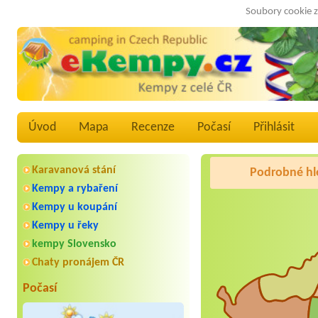
Soubory cookie z
Úvod
Mapa
Recenze
Počasí
Přihlásit
Karavanová stání
Podrobné hl
Kempy a rybaření
Kempy u koupání
Kempy u řeky
kempy Slovensko
Chaty pronájem ČR
Počasí