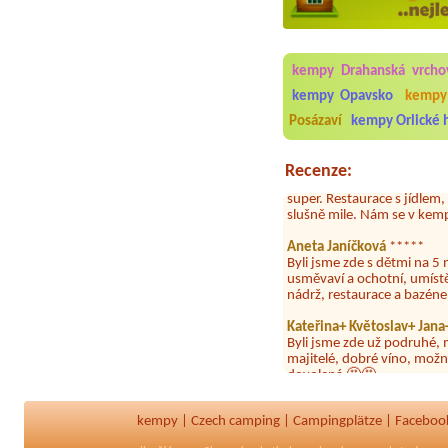
Aneta Melicharová
***
Byli jsme zde v týdnu od 2
kempy Drahanská vrcho
utěrky, což při množství n
velice zklamalo byl celode
kempy Opavsko
kempy 
jak na pouti- z každého ko
Posázaví
kempy Orlické 
Jana
*****
Chtěli jsme být týden,byli
Recenze:
super. Restaurace s jídlem
slušně mile. Nám se v kempu
Aneta Janíčková
*****
Byli jsme zde s dětmi na 5 
usměvaví a ochotní, umíst
nádrž, restaurace a bazén
Kateřina+ Květoslav+ Jan
Byli jsme zde už podruhé, 
majitelé, dobré víno, možn
dovolená 🤩🤩
Parta
***
Letos jsme zde po třetí a v
dny tam nebylo ani mýdlo.
kempy
|
Czech camping
|
Campingplätze
|
Faceboo
Jan Novotný
****