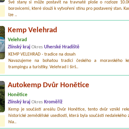
Své stany si může postavit na travnaté ploše o rozloze 10.
borovicemi, které slouží k vytvoření stínu pro postavený stan. Ka
lze ..
Kemp Velehrad
Velehrad
Zlínský kraj
Okres
Uherské Hradiště
KEMP VELEHRAD - tradice na dosah
Navazujeme na bohatou tradici českého a moravského ke
trampingu a turistiky. Velehrad i širš..
Autokemp Dvůr Honětice
Honětice
Zlínský kraj
Okres
Kroměříž
Kemp je součástí areálu Dvůr Honětice, tento dvůr vznikl reko
historické zemědělské usedlosti, která byla součástí nedalekého
hla..