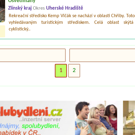
Osvětimany
Zlínský kraj
Okres
Uherské Hradiště
Rekreační středisko Kemp Vlčák se nachází v oblasti Chřiby. Toto
vyhledávaným turistickým střediskem. Celá oblast skýt
cyklistický..
1
2