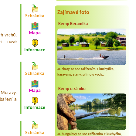
Termín od 2026-09-13 |
Barbora kemp
Kutná Hora
Zajímavé foto
1 Stellplatz für Wohnmobil (Länge 7
Schránka
m), Stromanschluss, 2 Erwachsene
Kemp Keramika
Mapa
ch vrchů,
ví nově
Informace
4L chaty se soc.zažízením + kuchyňka,
Schránka
karavany, stany, přímo u vody..
Kemp u zámku
Mapa
 Moravy.
ybaření a
Informace
Schránka
4L bungalovy se soc.zažízením + kuchyňka,