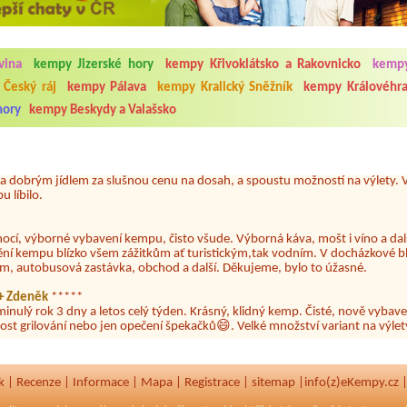
5.7. do 1.8. 2026. Kemp jako takový je pěkný. V umývárně i na WC bylo vždy
vina
kempy Jizerské hory
kempy Křivoklátsko a Rakovnicko
kempy
ávštěvníků není samozřejmost. V kempu je obchod a restaurace, kebab a dalš
nní hluk z repráků u stanů a absolutní bezohlednost ostatních ubytovaných. 
Český ráj
kempy Pálava
kempy Kralický Sněžník
kempy Královéhra
utu hrála jiná hudba.Kemp pěkný, ale takový rámus jsme ještě nezažili...
hory
kempy Beskydy a Valašsko
 jsme dva. Na začátku prázdnin. Přijeli jsme karavanem. Klid pohoda socialk
, a dobrým jídlem za slušnou cenu na dosah, a spoustu možností na výlety. 
 líbilo.
nocí, výborné vybavení kempu, čisto všude. Výborná káva, mošt i víno a dalš
ění kempu blízko všem zážitkům ať turistickým,tak vodním. V docházkové b
em, autobusová zastávka, obchod a další. Děkujeme, bylo to úžasné.
a+ Zdeněk
*****
minulý rok 3 dny a letos celý týden. Krásný, klidný kemp. Čisté, nově vybave
ost grilování nebo jen opečení špekačků😄. Velké množství variant na výlety
ždy jsme byli spokojeni. Bohužel letos to byla bída s úklidem toalet, toaletní
k
|
Recenze
|
Informace
|
Mapa
|
Registrace
|
sitemap
|
info(z)eKempy.cz 