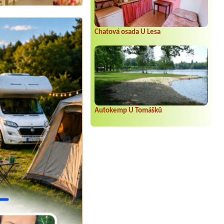
Chatová osada U Lesa
Autokemp U Tomášků