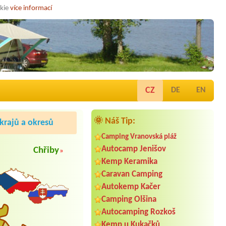
okie
více informací
CZ
DE
EN
🌞 Náš Tip:
rajů a okresů
Camping Vranovská pláž
Autocamp Jenišov
Chřiby
»
Kemp Keramika
Caravan Camping
Autokemp Kačer
Camping Olšina
Autocamping Rozkoš
Kemp u Kukačků